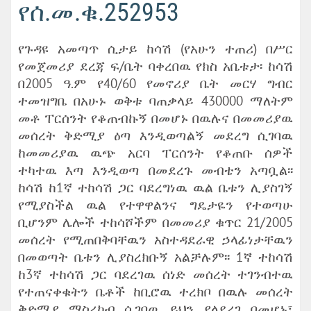
የሰ.መ.ቁ.252953
የጉዳዩ አመጣጥ ሲታይ ከሳሽ (የአሁን ተጠሪ) በሥር
የመጀመሪያ ደረጃ ፍ/ቤት ባቀረበዉ የክስ አቤቱታ፡ ከሳሽ
በ2005 ዓ.ም የ40/60 የመኖሪያ ቤት መርሃ ግብር
ተመዝግቤ በአሁኑ ወቅቱ ባጠቃላይ 430000 ማለትም
መቶ ፐርሰንት የቆጠብኩኝ በመሆኑ በዉሉና በመመሪያዉ
መሰረት ቅድሚያ ዕጣ እንዲወጣልኝ መደረግ ሲገባዉ
ከመመሪያዉ ዉጭ አርባ ፐርሰንት የቆጠቡ ሰዎች
ተካተዉ እጣ እንዲወጣ በመደረጉ መብቴን አጣቧል፡፡
ከሳሽ ከ1ኛ ተከሳሽ ጋር ባደረግነዉ ዉል ቤቱን ሊያስገኝ
የሚያስችል ዉል የተዋዋልንና ግዴታዬን የተወጣሁ
ቢሆንም ሌሎች ተከሳሾችም በመመሪያ ቁጥር 21/2005
መሰረት የሚጠበቅባቸዉን አስተዳደራዊ ኃላፊነታቸዉን
በመወጣት ቤቱን ሊያስረክቡኝ አልቻሉም፡፡ 1ኛ ተከሳሽ
ከ3ኛ ተከሳሽ ጋር ባደረገዉ ሰነድ መሰረት ተገንብተዉ
የተጠናቀቁትን ቤቶች ከቢሮዉ ተረክቦ በዉሉ መሰረት
ቅድሚያ ማስረከብ ሲገባዉ ይህን ያላደረገ በመሆኑ፣