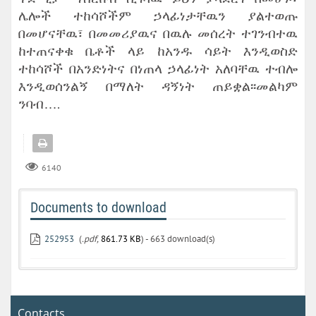
ሌሎች ተከሳሾችም ኃላፊነታቸዉን ያልተወጡ
በመሆናቸዉ፣ በመመሪያዉና በዉሉ መሰረት ተገንብተዉ
ከተጠናቀቁ ቤቶች ላይ ከአንዱ ሳይት እንዲወስድ
ተከሳሾች በአንድነትና በነጠላ ኃላፊነት አለባቸዉ ተብሎ
እንዲወሰንልኝ በማለት ዳኝነት ጠይቋል፡፡መልካም
ንባብ….
6140
Documents to download
252953
(
.pdf,
861.73 KB
) - 663 download(s)
Contacts