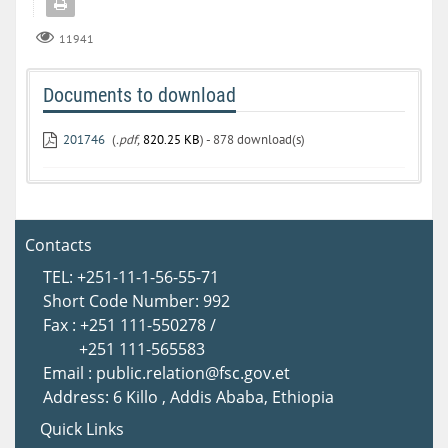
11941
Documents to download
201746
(
.pdf,
820.25 KB
) - 878 download(s)
Contacts
TEL: +251-11-1-56-55-71
Short Code Number: 992
Fax : +251 111-550278 /
+251 111-565583
Email : public.relation@fsc.gov.et
Address: 6 Killo , Addis Ababa, Ethiopia
Quick Links