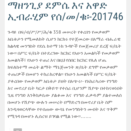
ማዘንጊያ ደምሴ እና አዋድ
ኢብራሂም የሰ/መ/ቁ፡-201746
ጉዳዩ በፍ/ብ/ሥ/ሥ/ሕ/ቁ 358 መሠረት የቀረበን የመቃወም
አቤቱታን የሚመለከት ሲሆን ክርክሩ የተጀመረው በአማራ ብሔራዊ
ክልላዊ መንግስት የደሴ ከተማ ነክ ጉዳዮች የመጀመሪያ ደረጃ ፍ/ቤት
ነው፡፡ በሥር ፍ/ቤት በተደረገው ክርክር የአሁን አመልካች የመቃወም
አመልካች፤ የአሁን ተጠሪ እና በዚህ የሰበር ክርክር የሌለ ሆጤ
ክፍለከተማ መሬት ልማት ማኔጅመንት ጽ/ቤት ደግሞ የመቃወም
ተጠሪዎች በመሆን ተከራክረዋል፡፡ የአሁን አመልካች በሥር ፍ/ቤት
ያቀረበው የመቃወም አቤቱታ ይዘት በአጭሩ፡- የአከራካሪው የንግድ
እና መኖሪያ ቤት ካርታ በቅይጥ የተሰራ ቢሆንም ሽያጭ በተከናወነበት
ጊዜ የንግድ እንቅስቃሴው ያልቆመ እና የንግድ ፈቃዱም ያልተመለሰ
በመሆኑ የሽያጭ ውሉን መሠረት በማድረግ በመኖሪያ ቤት ስም
እንዲዛወርላቸው የተሰጠው ውሳኔ የመንግስትን መብት እና ጥቅም
የሚጎዳ በመሆኑ ሊሰረዝ ይገባል የሚል ነው፡፡…….