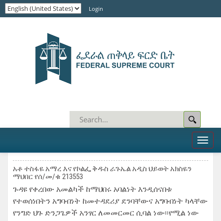
Login
Toggl
naviga
አቶ ተስፋዬ አማረ እና የኮልፌ ቅዱስ ራጉኤል አዲስ ህይወት አክስዬን
ማህበር የሰ/መ/ቁ 213553
ጉዳዩ የቀረበው አመልካች ከማህበሩ አባልነት እንዲሰናበቱ
የተወሰነበትን አግባብነት ከመተዳደሪያ ደንባቸውና አግባብነት ካላቸው
የንግድ ህጉ ድንጋጌዎች አንፃር ለመመርመር ሲባል ነው፡፡የሚል ነው