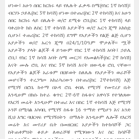
ሆነው፤ አሁን ሰበር ክርክሩ ላይ የሌሉት ፈቃዱ ስሜ(የስር 1ኛ ከሳሽ)፤
ብርሃኑ ኃይሌ(ስር 3ኛ ከሳሽ) ሆነው በተጠሪ(ስር 2ኛ ተከሳሽ) እና አሁን
ሰበር ክርክሩ ላይ በሌሉት ወ/ሮ ደሚቱ ሮቢ(ስር 1ኛ ተከሳሽ) ላይ
ባቀረቡት ክስ ለስር 1ኛ ተከሳሽ አያታችን ወ/ሮ ኡርጎ ጂማ አክስቷ
ሲሆኑ፤ ተጠሪ(ስር 2ኛ ተከሳሽ) ደግሞ የአያታችን የልጅ ልጅ ሲሆን
አያታችን ወ/ሮ ኡርጎ ጂማ በ24/1/10ዓ.ም ሞታለች፡፡ ሟች
አያታችን ያላት ልጆች 4 ይኀውም የስር 1ኛ ተከሳሽ አባት፤ ኃይሌ
ሮቢ፤ የስር 1ኛ ከሳሽ አባት ስሜ መርጋ፤ የአመልካች(ስር 2ኛ ከሳሽ)
እናት ሙሉ ሮቢ እና የስር 3ኛ ከሳሽ እናት ዘውዲቱ ሮቢ ናቸው፡፡
የአያታችን ልጆች አራቱም በህይወት ስለሌሉ የአያታችን ወራሾች
መሆናችን ተረጋግጦ አከራካሪውን በተጠሪ(ስር 2ኛተከሳሽ) እጅ
የሚገኝ በሮቤ ከተማ በኦዳ ሮቤ ቀበሌ የሚገኝ የመኖሪያ ቤት
እንዲሁም በክሱ ከተራ ቁጥር 2ኛ-6ኛ ስፋቱና አዋሳኙ የተገለጸው
የእርሻ መሬት እንዲሁም በተጠሪ እና በስር 1ኛ ተከሳሽ እጅ የሚገኝ
ኦንሾ በሚባል አካባቢ የሚገኝ ስፋቱ 16 ጥማድ የሚሆን እና አንድ
ሺህ እግር ባህርዛፍ የሚገኝበትን በማለት እንዲሁም ሌሎች የእርሻ
መሬት እና መኖሪያ ቤት በመዘርዘር አያታችን ከተከሳሾች ጋር
ስትጠቀምበት ቆይታ ለወራሾቹ የሚገባውን እና ስር ከሳሾች