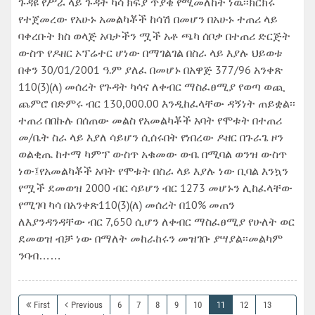
ጉዳዩ የሥራ ላይ ጉዳት ካሳ ክፍያ ጥያቄ የሚመለከት ነዉ፡፡ክርክሩ
የተጀመረው የአሁኑ አመልካቾች ከሳሽ በመሆን በአሁኑ ተጠሪ ላይ
ባቀረቡት ክስ ወላጅ አባታችን ሟች አቶ ጫካ ሰቦቃ በተጠሪ ድርጅት
ውስጥ የዶዘር ኦፕሬተር ሆነው በማገልገል በስራ ላይ እያሉ ህይወቱ
በቀን 30/01/2001 ዓ.ም ያለፈ በመሆኑ በአዋጅ 377/96 አንቀጽ
110(3)(ለ) መሰረት የጉዳት ካሳና ለቀብር ማስፈፀሚያ የወጣ ወጪ
ጨምሮ በድምሩ ብር 130,000.00 እንዲከፈላቸው ዳኝነት ጠይቋል፡፡
ተጠሪ በበኩሉ በሰጠው መልስ የአመልካቾች አባት የሞቱት በተጠሪ
መ/ቤት ስራ ላይ እያለ ሳይሆን ሲሰሩበት የነበረው ዶዘር በጉራጌ ዞን
ወልቂጤ ከተማ ካምፕ ውስጥ አቁመው ውቤ በሚባል ወንዝ ውስጥ
ነው፤የአመልካቾች አባት የሞቱት በስራ ላይ እያሉ ነው ቢባል እንኳን
የሟች ደመወዝ 2000 ብር ሳይሆን ብር 1273 መሆኑን ሊከፈላቸው
የሚገባ ካሳ በአንቀጽ110(3)(ለ) መሰረት በ10% መጠን
ለእያንዳንዳቸው ብር 7,650 ሲሆን ለቀብር ማስፈፀሚያ የሁለት ወር
ደመወዝ ብቻ ነው በማለት መከራከሩን መዝገቡ ያሣያል፡፡መልካም
ንባብ……
First
Previous
6
7
8
9
10
11
12
13