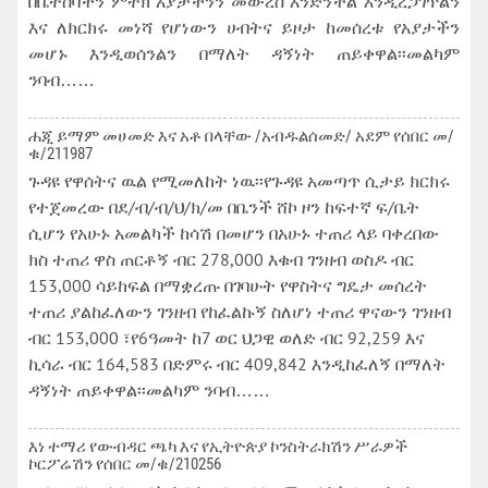
በቤተሰባችን ምትክ አያታችንን መውረስ እንድንችል እንዲረጋገጥልን
እና ለክርክሩ መነሻ የሆነውን ሀብትና ይዞታ ከመሰረቱ የአያታችን
መሆኑ እንዲወሰንልን በማለት ዳኝነት ጠይቀዋል፡፡መልካም
ንባብ……
ሐጂ ይማም መሀመድ እና አቶ በላቸው /አብዱልሰመድ/ አደም የሰበር መ/
ቁ/211987
ጉዳዩ የዋሰትና ዉል የሚመለከት ነዉ፡፡የጉዳዩ አመጣጥ ሲታይ ክርክሩ
የተጀመረው በደ/ብ/ብ/ህ/ክ/መ በቤንች ሸኮ ዞን ከፍተኛ ፍ/ቤት
ሲሆን የአሁኑ አመልካች ከሳሽ በመሆን በአሁኑ ተጠሪ ላይ ባቀረበው
ክስ ተጠሪ ዋስ ጠርቶኝ ብር 278,000 እቁብ ገንዘብ ወስዶ ብር
153,000 ሳይከፍል በማቋረጡ በገባሁት የዋስትና ግዴታ መሰረት
ተጠሪ ያልከፈለውን ገንዘብ የከፈልኩኝ ስለሆነ ተጠሪ ዋናውን ገንዘብ
ብር 153,000 ፣የ6ዓመት ከ7 ወር ህጋዊ ወለድ ብር 92,259 እና
ኪሳራ ብር 164,583 በድምሩ ብር 409,842 እንዲከፈለኝ በማለት
ዳኝነት ጠይቀዋል፡፡መልካም ንባብ……
እነ ተማሪ የውብዳር ጫካ እና የኢትዮጵያ ኮንስትራክሽን ሥራዎች
ኮርፖሬሽን የሰበር መ/ቁ/210256