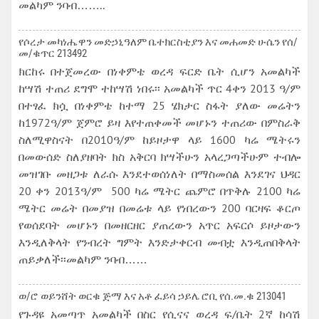
መልካም ንባብ……..
የሶረታ መካነሔዋን መድኃኒዓለም ቤተክርስቲያን እና መሐመድ ሁሴን የሰ/
መ/ቁጥር 213492
ክርከሩ በተጀመረው በነቀምቴ ወረዳ ፍርድ ቤት ሲሆን አመልካች
ከሣሽ ተጠሪ ደግሞ ተከሣሽ ነበሩ፡፡ አመልካች ጥር 4ቀን 2013 ዓ/ም
በተፃፈ ክሷ በነቀምቴ ከተማ 25 ሄክታር ስፋት ያለው መሬትን
ከ1972ዓ/ም ጀምሮ ይዛ እየተጠቀመች መሆኑን ተጠሪው በምስራቅ
ስለሚዋስናት በ2010ዓ/ም ከይዞታዋ ላይ 1600 ካሬ ሜትሩን
በመውሰድ ስለያዘባት ክስ አቅርባ ክሣችሁን አላረጋጣችሁም ተብሎ
መዝገቡ መዘጋቱ ለራሱ እንደተወሰነለት በማስመሰል እንደገና ህዳር
20 ቀን 2013ዓ/ም 500 ካሬ ሜትር ጨምሮ በጥቅሉ 2100 ካሬ
ሜትር መሬት በመያዝ በመሬቱ ላይ የነበረውን 200 ባርዛፍ ቆርጦ
የወሰደባት መሆኑን በመዘርዘር ያጠረውን አጥር አፍርሶ ይዞታውን
እንዲለቅላት የንብረት ግምት እንድታቀርብ መብቷ እንዲጠበቅላት
ጠይቃለች፡፡መልካም ንባብ……
ወ/ሮ ወይንሸት ወርቁ ጅማ እና አቶ ፈይሳ ኃይሌ ሮቢ የሰ.መ.ቁ 213041
የጉዳዩ አመጣጥ አመልካች በስር የሲናና ወረዳ ፍ/ቤት 2ኛ ከሳሽ