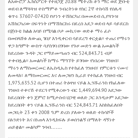
ለአውሮፓ ኤክስፖርት የተዘጋጀ 20.88 ሜትሪክ ቶን ማር ወደ ጅቡቲ
ወደብ ለማጓጓዝ ተስማምቶ ንብረትነቱ የስር 2ኛ ተከሳሽ የሰሌዳ
ቁጥሩ 37607-07420 የሆነን ተሽከርካሪ በመመደብ ሲያጓጉዝ
አሽከርካሪው በፍጥነት በማሽከርከሩ በደረሰ አደጋ ወደብ ላይ ሳይደርስ
በጅቡቲ ክልል አባይ በሚባል ቦታ መኪናው ወድቆ ማሩ ፈሶ
በመበላሸቱ ለውጪ ገበያ እንዲቀርብ ሳይደረግ ቀርቷል፡፡ ተጠሪ የማሩን
ዋጋ ከግምት ውስጥ ሳያስገባ በገባው የጉዞ መድን ውል አመልካች
ከደረሰው ጉዳት ጋር የማይመጣጠን ብር 524,843.71 ብቻ
ተቀብሏል፡፡ አመልካች ከማሩ ማግኘት ይገባው የነበረው ገንዘብ፣
ማሩን ለማስመርመር ለኤስዲኤስ የተከፈለ ገንዘብ፣ የምርቱን ናሙና
ለመላክ፣ ለማስመርመር እና ለመጋዘን ኪራይ የተከፈለ ገንዘብ ብር
1,975,635.52 ሲሆን በተጠሪ ትዕዛዝ ናይል ኢንሹራንስ የከፈለው
ገንዘብ ተቀናሽ ተደርጎ የሚቀረውን ብር 1,449,694.90 አደጋው
ከደረሰበት ቀን ጀምሮ ከሚታሰብ ህጋዊ ወለድ ጋር እንዲሁም አደጋው
ከደረሰበት ቀን ናይል ኢንሹራንስ ብር 524,843.71 እስከከፈለበት
መጋቢት 23 ቀን 2008 ዓ.ም ድረስ ያለውን ወለድ ተከሳሾች
በአንድነት እና በነጠላ እንዲከፍሉ ይወሰንልኝ በማለት ዳኝነተ
ጠይቋል፡፡ መልካም ንባብ…….