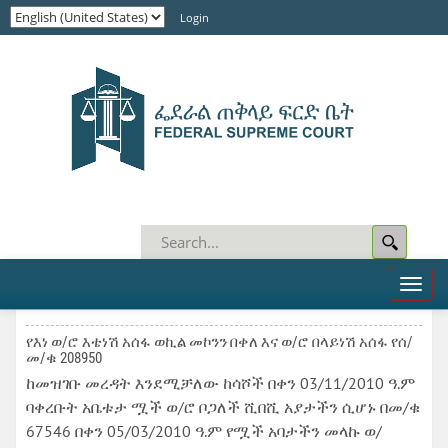
Login
Toggl
naviga
የእነ ወ/ሮ እቴነሽ አሰፋ ወኪል መኮንን በቀለ እና ወ/ሮ በላይነሽ አሰፋ የሰ/
መ/ቁ 208950
ከመዝገቡ መረዳት እንደሚቻለው ከሳሾች በቀን 03/11/2010 ዓ.ም
ባቀረቡት አቤቱታ ሟች ወ/ሮ ቦጋለች ሺበሺ አያታችን ሲሆኑ በመ/ቁ
67546 በቀን 05/03/2010 ዓ.ም የሟች አባታችን መላኩ ወ/