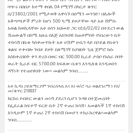
ባጭሩ በሰበታ ከተማ ቀበሌ 04 የሚገኝ በካርታ ቁጥር
ሰ/23802/2001 የሚታወቅ አዋሳኙ በሰሜን መንገድ፣ በሌሎች
አቅጣጫዎች ምሪት ከሆነ 500 ካ.ሜ ይዞታቸው ላይ አቶ ሸምሱ
አወል ከወኪላቸው አቶ ሀሰን አህመድ ጋር በ16/02/02 በተደረገ ውል
ሽጠውልኝ በስሜ አዙሬ በእጅ አስገብቼ ስጠቀምበት የነበረውን ቤት
ተከሳሽ በቤቱ ካስቀመጥኩት አቶ ሀሽም ሁሴን ላይ በኃይል የቤቱን
ቁልፍ ተቀብሎ ገብቶ ይዞት ስለሚገኝ ከያዘበት ጊዜ ጀምሮ ክሱ
እስከቀረበበት ቀን ድረስ በወር ብር 300.00 ኪራይ ታስቦ የአስራ ሰባት
ወራት ኪራይ ብር 5700.00 ከፍለው ቤቱን እንዲለቁ እንዲወሰን
ዳኝነት የተጠየቀበት ነው፡፡ መልካም ንባብ…….
አቶ ኪዳኔ ኃይለማርያም ገብረስላሴ እና እነ ወ/ሮ ሳራ ወልደገሪማ ነ የሰ/
መ/ቁጥር 210037
ክርክሩ የብድር ውልን መነሻ ያደረገ ሲሆን ጉዳዩ በተጀመረበት
የፌደራል ከፍተኛ ፍርድ ቤት 2ኛ ተጠሪ ከሳሽ፣ አመልካች 1ኛ ተከሳሽ
እንዲሁም 1ኛ ተጠሪ 2ኛ ተከሳሽ በመሆን ተከራክረዋል፡፡መልካም
ንባብ……….