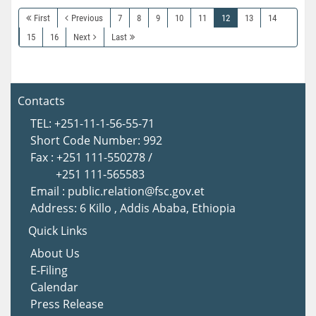
First
Previous
7
8
9
10
11
12
13
14
15
16
Next
Last
Contacts
TEL: +251-11-1-56-55-71
Short Code Number: 992
Fax : +251 111-550278 /
+251 111-565583
Email : public.relation@fsc.gov.et
Address: 6 Killo , Addis Ababa, Ethiopia
Quick Links
About Us
E-Filing
Calendar
Press Release