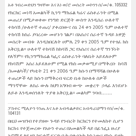
አቶ ገብረመድህን ግዛቸው እና እነ ወ/ሮ መሰረት መኮንን ሰ/መ/ቁ. 105332
የክርክር መነሻ አመልካች ኪንግ ማክሬል ካሬና ሬስቶራንት በሚል
መጠሪያ በሚታወቀው የንግድ ድርጅት ውስጥ እንዲሰራ ሁለተኛ
ተከሳሽ /ሁለተኛ ተጠሪ/ ያቀረበውና ሰኔ 24 ቀን 2005 ዓ.ም ሁለተኛ
ተከሳሽ ከስራ ያባረረው መሆኑን ገልፆ፣ በአሰሪና ሰራተኛ ጉዳይ አዋጅ
መሰረት መብቱ እንዲከበርለት ሀምሌ 29 ቀን 2005 ዓ.ም የተፃፈ ክስ
አቅርቧል፡፡ ሁለተኛ ተከሳሽ ከከሳሽ ጋር የአሰሪና ሰራተኛ ግንኙነት
የለኝም፡፡ የኪንግማክሬል ካፌና ሬስቶራንት ባለቤት አይደለሁም
የከሳሽም አሰሪ አይደለሁም የሚል የክስ መቃወሚያ በማቅረቡ ከሳሽ
/አመልካች/ የካቲት 21 ቀን 2006 ዓ.ም ክሱን በማሻሻል በሁለቱ
ተጠሪዎች ላይ ክሱን በማቅረብ ፍርድ ቤቱ ከሁለቱ ሰዎች
ማንኛቸው ለስራ ውሉ ከህግ አግባብ ውጭ መቋረጥ ኃላፊ እንደሆኑ
ለይቶ እንዲወሰንለት ጥያቄ አቅርቧል፡፡ መልካም ንባብ…….
ፓስተር ሚሊዮን ጎንጤ እና አቶ አብዱልቃድር አብዱራህማን የሰ/መ/ቁ.
104131
በዚህ መዝገብ የተያዘው ጉዳይ የንብረት ክርክርን የተመለከተ ሲሆን
ክርክሩ የተጀመረው የአሁን ተጠሪ በአመልካች ላይ በፊንፌኔ ዙሪያ
ኦሮሚያ ልዩ ዞን ከፍተኛ ፍርድ ቤት ባቀረቡት ክስ ነው፡፡ የክሱ ይዘት