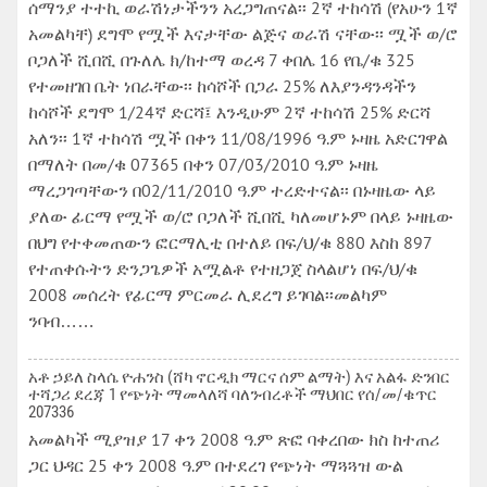
ሰማንያ ተተኪ ወራሽነታችንን አረጋግጠናል፡፡ 2ኛ ተከሳሽ (የአሁን 1ኛ
አመልካቸ) ደግሞ የሟች እናታቸው ልጅና ወራሽ ናቸው፡፡ ሟች ወ/ሮ
ቦጋለች ሺበሺ በጉለሌ ክ/ከተማ ወረዳ 7 ቀበሌ 16 የቤ/ቁ 325
የተመዘገበ ቤት ነበራቸው፡፡ ከሳሾች በጋራ 25% ለእያንዳንዳችን
ከሳሾች ደግሞ 1/24ኛ ድርሻ፤ እንዲሁም 2ኛ ተከሳሽ 25% ድርሻ
አለን፡፡ 1ኛ ተከሳሽ ሟች በቀን 11/08/1996 ዓ.ም ኑዛዜ አድርገዋል
በማለት በመ/ቁ 07365 በቀን 07/03/2010 ዓ.ም ኑዛዜ
ማረጋገጣቸውን በ02/11/2010 ዓ.ም ተረድተናል፡፡ በኑዛዜው ላይ
ያለው ፊርማ የሟች ወ/ሮ ቦጋለች ሺበሺ ካለመሆኑም በላይ ኑዛዜው
በህግ የተቀመጠውን ፎርማሊቲ በተለይ በፍ/ህ/ቁ 880 እስከ 897
የተጠቀሱትን ድንጋጌዎች አሟልቶ የተዘጋጀ ስላልሆነ በፍ/ህ/ቁ
2008 መሰረት የፊርማ ምርመራ ሊደረግ ይገባል፡፡መልካም
ንባብ……
አቶ ኃይለ ስላሴ ዮሐንስ (ሸካ ኖርዲክ ማርና ሰም ልማት) እና አልፋ ድንበር
ተሻጋሪ ደረጃ 1 የጭነት ማመላለሻ ባለንብረቶች ማህበር የሰ/መ/ቁጥር
207336
አመልካች ሚያዝያ 17 ቀን 2008 ዓ.ም ጽፎ ባቀረበው ክስ ከተጠሪ
ጋር ህዳር 25 ቀን 2008 ዓ.ም በተደረገ የጭነት ማጓጓዝ ውል