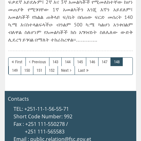
ፍቃደኛ አይደሉም፤ 2ኛ እና 3ኛ አመልካቾች የሚመለከተቸው ከሆነ
መጠያቅ የሚገባቸው 1ኛ አመልካችን እንጂ እኛን አይደለም፤
አመልካቾች የክልል ጠቅላይ ፍ/ቤት በሰጠው ፍርድ መሰረት 140
ካ.ሜ እናስተላልፍላችሁ ብንልም 500 ካ.ሜ ካልሆነ አንቀበልም
ብለዋል ስለሆነም የአመልካቾች ክስ አግባብነት ስለሌለው ውድቅ
ሊደረግ ይገባል በማለት ተከራክረዋል፡፡………….
First
Previous
143
144
145
146
147
148
149
150
151
152
Next
Last
Contacts
TEL: +251-11-1-56-55-71
Short Code Number: 992
Fax : +251 111-550278 /
+251 111-565583
Email : public.relation@fsc.gov.et