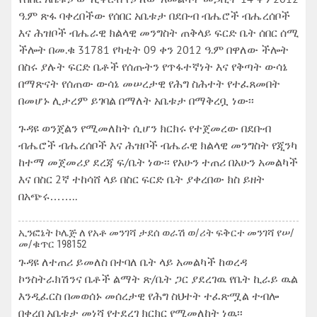
ዓ.ም ጽፋ ባቀረበችው የሰበር አቤቱታ በደቡብ ብሔሮች ብሔረሰቦች
እና ሕዝቦች ብሔራዊ ክልላዊ መንግስት ጠቅላይ ፍርድ ቤት ሰበር ሰሚ
ችሎት በመ.ቁ 31781 የካቲት 09 ቀን 2012 ዓ.ም በዋለው ችሎት
በስሩ ያሉት ፍርድ ቤቶች የሰጡትን የጥፋተኛነት እና የቅጣት ውሳኔ
በማጽናት የሰጠው ውሳኔ መሠረታዊ የሕግ ስሕተት የተፈጸመበት
በመሆኑ ሊታረም ይገባል በማለት አቤቱታ በማቅረቧ ነው፡፡
ጉዳዩ ወንጀልን የሚመለከት ሲሆን ክርክሩ የተጀመረው በደቡብ
ብሔሮች ብሔረሰቦች እና ሕዝቦች ብሔራዊ ክልላዊ መንግስት የጂንካ
ከተማ መጀመሪያ ደረጃ ፍ/ቤት ነው፡፡ የአሁን ተጠሪ በአሁን አመልካች
እና በስር 2ኛ ተከሳሸ ላይ በስር ፍርድ ቤት ያቀረበው ክስ ይዘት
በአጭሩ……..
ኢንፎኔት ኮሌጅ ለ የአቶ መንገሻ ታደሰ ወራሽ ወ/ሪት ፍቅርተ መንገሻ የሠ/
መ/ቁጥር 198152
ጉዳዩ ለተጠሪ ይመለስ በተባለ ቤት ላይ አመልካች ከወረዳ
ኮንስትራክሽንና ቤቶች ልማት ጽ/ቤት ጋር ያደረገዉ የቤት ኪራይ ዉል
እንዲፈርስ በመወሰኑ መሰረታዊ የሕግ ስህተት ተፈጽሟል ተብሎ
በቀረበ አቤቱታ መነሻ የተደረገ ክርክር የሚመለከት ነዉ፡፡