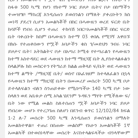
ስፋቱ 500 ካ.ሜ የሆነ የከተማ ነባር ይዞታ ቤትና ቦታ በስማችን
ተመዝግቦ ማስረጃ እንዲሰጠን ይወሰንልን በማለት ያቀረቡትን ክስ
መነሻ ያደረገ ሲሆን አመልካቾች በስር በሓውዜን ወረደ ፍርድ ቤት
ከሳሾች የነበሩ ሲሆን ተጠሪ ተከሳሽ ነበር፡፡አመልካቾች በስር ፍርድ
ቤት ባቀረቡት ክስም በሓውዜን ከተማ 03 ቀበሌ የሚገኝ አዋሰኙ
በክሱ የተጠቀሰውን የሟች አባታችን ቄስ ገ/መድህን ገብሩ ነባር
ይዞታና ቤት፣ አትክልትና ቦታ በአጣሪ ኮሚቴ የተጣራልን የሓውዜን
ከተማ አስተዳደር ወደ ሓውዜን ከተማ ማዘጋጃ ቤት ሊያስተላልፉልን
ስላልቻሉ ክስ መስርተን የትግራይ ክልል ጠቅላይ ፍ/ቤት ወደ ሓውዜን
ከተማ ልማት /ማዘጋጃ ቤት/ ወስኖ በአፈፃፀም ከተላለፈልን በኋላ
የሓውዜን ከተማ ማዘጋጃ ቤትን በመመሪያ መሰረት 500 ካ.ሜ ቦታ
ይተላለፍልን ብለን ስንጠይቀው የሚሰጣችሁ 140 ካ.ሜ ቦታ ነው
ስላለን ወደ አቤቱታ ሰሚ አካል ሄደንም ጉዳዪን ማየት የሚችለው ፍ/
ቤት ነው የሚል መልስ ስለተሰጠን ሟች አባታችን ነባር ይዞታ
የነበረው መሆኑ የተረጋገጠ ስለሆነ በደንብ ቁጥር 12/102/84 ክፍል
1-2 ለ-7 መሰረት 500 ካ.ሜ እንዲሰጠን ይወሰንልን በማለት
አመልክተዋል፡፡ ተጠሪ በሰጠው መልስም የአሁን አመልካቾች 1ኛ
አመልካች በተወሰነላቸው መሰረት እናስተላልፍላችሁ ብንላቸውም