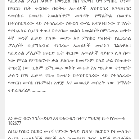
የፌደራል ፖሊስ አባላት በወንጀል ክስ የአቃቤ ህግ ምስክር ሆነው
በፍርድ ቤት ቀርበው በወቅቱ አመልካች አሽከርካሪ እንዳልነበር
የመሰከሩ በመሆኑ አመልካችም መንዳት የማልችል በመሆኑ
በተሽከርካሪው ላይ የተላለፈው የውርስ ውሳኔ አላግባብ ነው በማለት
የተከራከሩ ሲሆን ተጠሪ ባቀረበው መልስ አመልካች በምርመራ ወቅት
4ኛ መንጃ ፈቃድ ያለው መሆኑ እና ምስክር የነበሩት የፌደራል
ፖሊሶች ሲያሽከረክር የነበረው አመልካች መሆኑን ገልጸዋል፡፡
የፌደራል ፖሊሶች በፍርድ ቤት ቀርበው አመልካች ሳይሆን ሌላ ሰው
ነው የሚል የምስክርነት ቃል ያልሰጡ ከመሆኑም በላይ ቃል የሰጠሁት
ተገድጄ ነው ቢልም በምርመራ ወቅት መብቱ እና ግዴታው ተነግሮት
ቃሉን በገዛ ፈቃዱ የሰጠ በመሆኑ በተሽከርካሪው ላይ የተላለፈው
የውርስ ውሳኔ በጉምሩክ አዋጅ እና መመሪያ መሰረት ነው በማለት
ተከራክሯል፡፡.............
እነ ወ-ሮ ብርሃን ገ/መድህን እና የሐውዜን ከተማ ማዘጋጃ ቤት የሰ-መ-ቁ
182677
ለዚህ የሰበር ክርክር መነሻ የሆነው ጉዳይ የይዞታ ክርክርን የተመለከተ
ሲሆን አመልካቾች የሟች ቄስ ገ/መድህን ገብሩ ልጆች የአባታችን