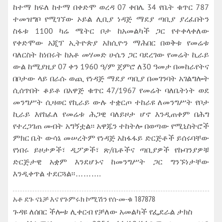
ከተማ ክፍለ ከተማ በቀድሞ ወረዳ 07 ቀበሌ 34 የቤት ቁጥር 787
ተመዝግቦ የሚገኘው ኦይል ሊቢያ ነዳጅ ማደያ ጣቢያ ያረፈበትን
ስፋቱ 1100 ካሬ ሜትር ቦታ ከአመልካች ጋር የተቀላቀለው
የቀድሞው አጂፕ ኢትዮጵያ አክሲዮን ማሕበር በወቅቱ የመሬቱ
ባለርስት ከነበሩት ከአቶ መሃመድ ሁሴን ጋር ባደረገው የመሬት ኪራይ
ውል ከሚያዚያ 07 ቀን 1960 ዓ/ም ጀምሮ ለ30 ዓመታ በመከራየትና
በቦታው ላይ በራሱ ወጪ የነዳጅ ማደያ ጣቢያ በመገንባት አገልግሎት
ሲሰጥበት ቆይቶ በአዋጅ ቁጥር 47/1967 የመሬት ባለቤትነት ወደ
መንግሥት ሲዛወር የኪራይ ውሉ ተቋርጦ ተከራዩ ለመንግሥት የቦታ
ኪራይ እየከፈለ የመሬቱ ሕጋዊ ባለይዞታ ሆኖ እንዲጠቀም በሕግ
የተረጋገጠ መብት አግኝቷል፡፡ አዋጁን ተከትሎ በወጣው የሚኒስትሮች
ምክር ቤት ውሳኔ መሠረትም የነዳጅ አከፋፋይ ድርጅቶች ይሰሩባቸው
የነበሩ ይዞታዎች፣ ዲፖዎች፣ ጽ/ቤቶችና ጣቢያዎች የኩባንያዎቹ
ድርጅታዊ አቋም እንደሆኑና ከመንግሥት ጋር ግንኙነታቸው
እንዲቀጥል ተደርጓል፡፡……….
አቶ ደጉ ናኔቻ እና የጉምሩክ ኮሚሽን የሰ-መ-ቁ 187878
ጉዳዩ ለሰበር ችሎቱ ሊቀርብ የቻለው አመልካች የፌደራል ታክስ