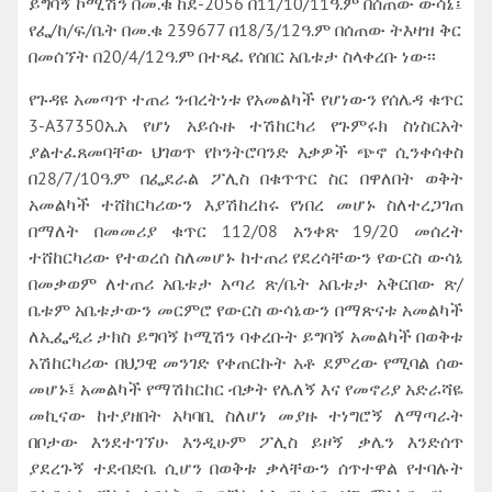
ይግባኝ ኮሚሽን በመ.ቁ ከደ-2056 በ11/10/11ዓ.ም በሰጠው ውሳኔ፤
የፌ/ከ/ፍ/ቤት በመ.ቁ 239677 በ18/3/12ዓ.ም በሰጠው ትእዛዝ ቅር
በመሰኘት በ20/4/12ዓ.ም በተጻፈ የሰበር አቤቱታ ስላቀረቡ ነው፡፡
የጉዳዩ አመጣጥ ተጠሪ ንብረትነቱ የአመልካች የሆነውን የሰሌዳ ቁጥር
3-A37350አ.አ የሆነ አይሱዙ ተሽከርካሪ የጉምሩክ ስነስርአት
ያልተፈጸመባቸው ህገወጥ የኮንትሮባንድ እቃዎች ጭኖ ሲንቀሳቀስ
በ28/7/10ዓ.ም በፌደራል ፖሊስ በቁጥጥር ስር በዋለበት ወቅት
አመልካች ተሸከርካሪውን እያሽከረከሩ የነበረ መሆኑ ስለተረጋገጠ
በማለት በመመሪያ ቁጥር 112/08 አንቀጽ 19/20 መሰረት
ተሸከርካሪው የተወረሰ ስለመሆኑ ከተጠሪ የደረሳቸውን የውርስ ውሳኔ
በመቃወም ለተጠሪ አቤቱታ አጣሪ ጽ/ቤት አቤቱታ አቅርበው ጽ/
ቤቱም አቤቱታውን መርምሮ የውርስ ውሳኔውን በማጽናቱ አመልካች
ለኢፌዲሪ ታክስ ይግባኝ ኮሚሽን ባቀረቡት ይግባኝ አመልካች በወቅቱ
አሽከርካሪው በህጋዊ መንገድ የቀጠርኩት አቶ ደምረው የሚባል ሰው
መሆኑ፤ አመልካች የማሽከርከር ብቃት የሌለኝ እና የመኖሪያ አድራሻዬ
መኪናው ከተያዘበት አካባቢ ስለሆነ መያዙ ተነግሮኝ ለማጣራት
በቦታው እንደተገኘሁ እንዲሁም ፖሊስ ይዞኝ ቃሌን እንድሰጥ
ያደረጉኝ ተደብድቤ ሲሆን በወቅቱ ቃላቸውን ሰጥተዋል የተባሉት