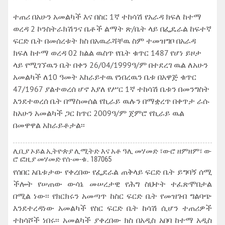
ተጠሪ በአሁን አመልካች እና በስር 1ኛ ተከሳሽ የአራዳ ክፍለ ከተማ
ወረዳ 2 ኮንስትራክሽንና ቤቶች ልማት ጽ/ቤት ላይ በፌዴራል ከፍተኛ
ፍርድ ቤት በመሰረቱት ክስ በአዉራሻቸዉ ስም ተመዝግቦ በአራዳ
ክፍለ ከተማ ወረዳ 02 ክልል ዉስጥ የቤት ቁጥር 1487 የሆነ ይዞታ
ላይ የሚገኘዉን ቤት በቀን 26/04/1999ዓ/ም በተደረገ ዉል ለአሁን
አመልካች ለ10 ዓመት አከራይተዉ የነበረዉን ቤቱ በአዋጅ ቁጥር
47/1967 ያልተወረሰ ሆኖ እያለ የሥር 1ኛ ተከሳሽ ቤቱን በመንግስት
እንደተወረሰ ቤት በማስመሰል የኪራይ ዉሉን በማቋረጥ በቀጥታ ራሱ
ከአሁን አመልካች ጋር ከጥር 2009ዓ/ም ጀምሮ የኪራይ ዉል
በመዋዋል አከራይቶታል፡፡
ሊቢያ ኦይል ኢትዮጵያ ሊሚትድ እና አቶ ዓሊ መሃመድ ፣ወ-ሮ ዘምዘም፣ ወ-
ሮ ፎዚያ መሃመድ የሰ-መ-ቁ. 187065
የሰበር አቤቱታው የቀረበው የፌደራል ጠቅላይ ፍርድ ቤት ይግባኝ ሰሚ
ችሎት የሠጠው ውሳኔ መሠረታዊ የሕግ ስህተት ተፈጽሞበታል
በሚል ነው፡፡ የክርክሩን አመጣጥ ከስር ፍርድ ቤት የመዝገብ ግልባጭ
እንደተረዳነው አመልካች የስር ፍርድ ቤት ከሳሽ ሲሆን ተጠሪዎች
ተከሳሾች ነበሩ፡፡ አመልካች ያቀረበው ክስ በአዲስ አበባ ከተማ አዲስ