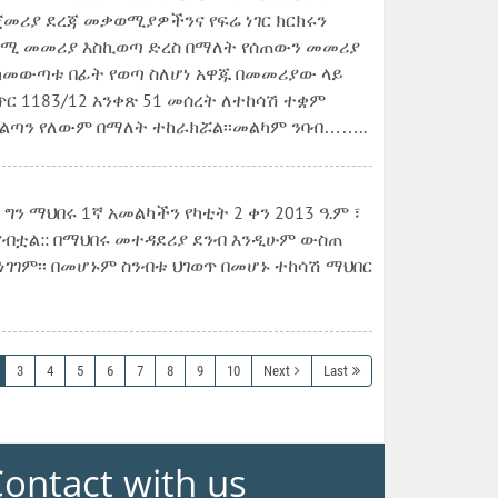
ጀመሪያ ደረጃ መቃወሚያዎችንና የፍሬ ነገር ክርክሩን
ላይ ቋሚ መመሪያ እስኪወጣ ድረስ በማለት የሰጠውን መመሪያ
2 ከመውጣቱ በፊት የወጣ ስለሆነ አዋጁ በመመሪያው ላይ
ር 1183/12 አንቀጽ 51 መሰረት ለተከሳሽ ተቋም
ስልጣን የለውም በማለት ተከራክሯል፡፡መልካም ንባብ……..
 ማህበሩ 1ኛ አመልካችን የካቲት 2 ቀን 2013 ዓ.ም ፣
አሰናብቷል:: በማህበሩ መተዳደሪያ ደንብ እንዲሁም ውስጠ
ገገም፡፡ በመሆኑም ስንብቱ ህገወጥ በመሆኑ ተከሳሽ ማህበር
3
4
5
6
7
8
9
10
Next
Last
ontact with us