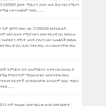
 3,100000 (ሶስት ሚሊዮን አንድ መቶ ሺህ ብር) የሚሆን
ል የሚል ነው፡፡መልካም ንባብ…….
.ም ጀምሮ በወር ብር 27,000.00 እየተከፈለኝ
ዲሁም ሰላሳ በመቶ የሚሆነውን አስተዳደራዊ ስራ እየሰራሁ
የጠየቁትን ዳኝነት መነሻ ያደረገ ነዉ፡፡ አመልካች በበኩሉ
ስተዳደራዊ ስራ ሲሰሩ የቆዩ የስራ መሪ በመሆናቸዉ የስራ
አመልካች ትምህርት ቤት በመምህርነት ተቀጥረዉ በመስራት
ኛል በሚል ምክንያትም ማስጠንቀቂያ ሳይሰጣቸዉ ከስራ
 የተለያዩ ክፍያዎች እንዲከፍላቸዉ እንዲሁም ለስራ ግብርና
ም ንባብ……
013 ዓ.ም የሰጠው አስተዳደራዊ ውሳኔ የህግ ስህተት