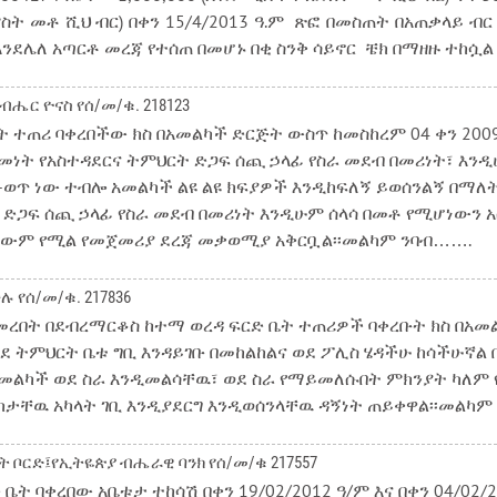
ምስት መቶ ሺህ ብር) በቀን 15/4/2013 ዓ.ም ጽፎ በመስጠት በአጠቃላይ ብር
 እንደሌለ አጣርቶ መረጃ የተሰጠ በመሆኑ በቂ ስንቅ ሳይኖር ቼክ በማዘዙ ተከሷ
ሔር ዮናስ የሰ/መ/ቁ. 218123
ተጠሪ ባቀረበችው ክስ በአመልካች ድርጅት ውስጥ ከመስከረም 04 ቀን 2009 ዓ
ትመነት የአስተዳደርና ትምህርት ድጋፍ ሰጪ ኃላፊ የስራ መደብ በመሪነት፣ እን
-ወጥ ነው ተብሎ አመልካች ልዩ ልዩ ክፍያዎች እንዲከፍለኝ ይወሰንልኝ በማለት 
 ድጋፍ ሰጪ ኃላፊ የስራ መደብ በመሪነት እንዲሁም ሰላሳ በመቶ የሚሆነውን አ
ን የለውም የሚል የመጀመሪያ ደረጃ መቃወሚያ አቅርቧል፡፡መልካም ንባብ…….
ሉ የሰ/መ/ቁ. 217836
ተጀመረበት በደብረማርቆስ ከተማ ወረዳ ፍርድ ቤት ተጠሪዎች ባቀረቡት ክስ በ
ች ወደ ትምህርት ቤቱ ግቢ እንዳይገቡ በመከልከልና ወደ ፖሊስ ሄዳችሁ ከሳችሁ
 አመልካች ወደ ስራ እንዲመልሳቸዉ፣ ወደ ስራ የማይመለሱበት ምክንያት ካለም
ከታቸዉ አካላት ገቢ እንዲያደርግ እንዲወሰንላቸዉ ዳኝነት ጠይቀዋል፡፡መልካ
ዲት ቦርድ፤የኢትዬጵያ ብሔራዊ ባንክ የሰ/መ/ቁ 217557
 ባቀረበው አቤቱታ ተከሳሽ በቀን 19/02/2012 ዓ/ም እና በቀን 04/02/2