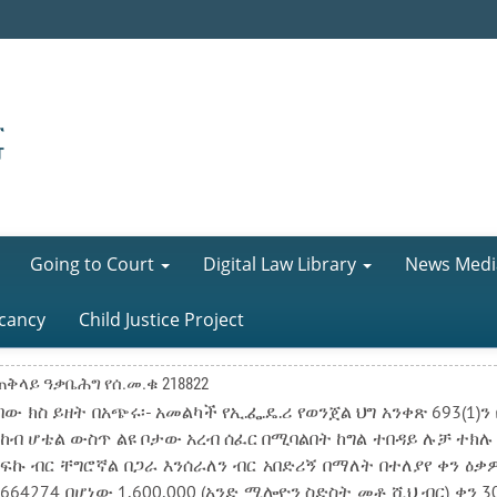
Going to Court
Digital Law Library
News Medi
cancy
Child Justice Project
ላይ ዓቃቤሕግ የሰ.መ.ቁ 218822
ው ክስ ይዘት በአጭሩ፡- አመልካች የኢ.ፌ.ዴ.ሪ የወንጀል ህግ አንቀጽ 693(1)ን 
ከብ ሆቴል ውስጥ ልዩ ቦታው አረብ ሰፈር በሚባልበት ከግል ተበዳይ ሉቻ ተክሉ
ኩ ብር ቸግሮኛል በጋራ እንሰራለን ብር አበድሪኝ በማለት በተለያየ ቀን ዕቃ
664274 በሆነው 1,600,000 (አንድ ሚሎዮን ስድስት መቶ ሺህ ብር) ቀን 