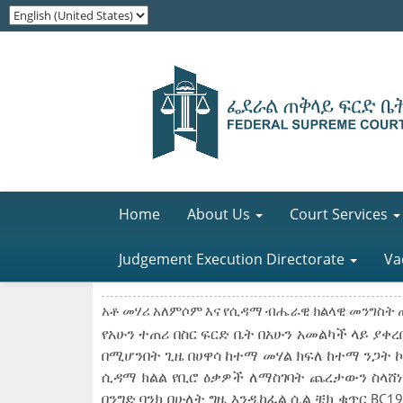
Home
About Us
Court Services
Judgement Execution Directorate
Va
አቶ መሃሪ አለምሶም እና የሲዳማ ብሔራዊ ክልላዊ መንግስት ጠቅ
የአሁን ተጠሪ በስር ፍርድ ቤት በአሁን አመልካች ላይ ያቀረበ
በሚሆንበት ጊዜ በሀዋሳ ከተማ መሃል ክፍለ ከተማ ንጋት ኮ
ሲዳማ ክልል የቢሮ ዕቃዎች ለማስገባት ጨረታውን ስላሸነፍ
በንግድ ባንክ በሁለት ግዜ እንዲከፈል ሲል ቼክ ቁጥር BC19