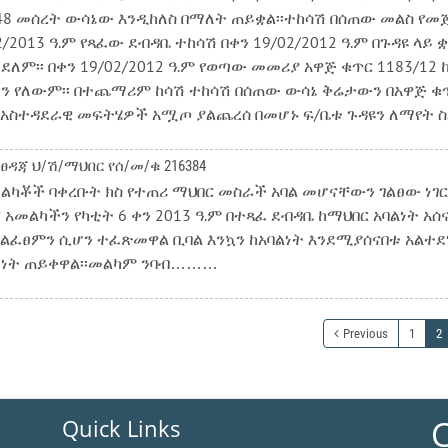
 48 መሰረት ውሳኔው እንዲከለስ በማለት ጠይቋል፡፡ተከሳሽ በሰጠው መልስ የመ
2/2013 ዓ.ም የጻፈው ደብዳቤ ተከሳሽ በቀን 19/02/2012 ዓ.ም በጉዳዩ 
ለም፡፡ በቀን 19/02/2012 ዓ.ም የወጣው መመሪያ አዋጅ ቁጥር 1183/1
ጣን የለውም፡፡ በተጨማሪም ከሳሽ ተከሳሽ በሰጠው ውሳኔ ቅሬታውን በአዋጅ ቁጥ
ሽን አስተዳደራዊ መፍትሄዎች አሟጦ ያልጨረሰ በመሆኑ ፍ/ቤቱ ጉዳዩን ለማየት 
ፀዳጃ ህ/ሽ/ማህበር የሰ/መ/ቁ 216384
ካቾች ባቀረቡት ክስ የተጠሪ ማህበር መስራች አባል መሆናቸውን ገልፀው ነገር ግን
 አመልካችን የካቲት 6 ቀን 2013 ዓ.ም በተጻፈ ደብዳቤ ከማህበር አባልነት 
ፈፀምን ሲሆን ተፈጽመዋል ቢባል እንኳን ከአባልነት እንደሚያሰናበቱ አልተደነ
ዳኝነት ጠይቀዋል፡፡መልካም ንባብ………
Previous
1
2
C
Quick Links