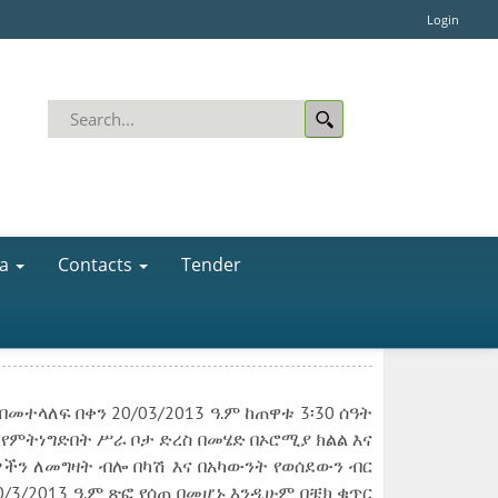
Login
a
Contacts
Tender
በመተላለፍ በቀን 20/03/2013 ዓ.ም ከጠዋቱ 3፡30 ሰዓት
 የምትነግድበት ሥራ ቦታ ድረስ በመሄድ በኦሮሚያ ክልል እና
ዎችን ለመግዛት ብሎ በካሽ እና በአካውንት የወሰደውን ብር
30/3/2013 ዓ.ም ጽፎ የሰጠ በመሆኑ እንዲሁም በቼክ ቁጥር