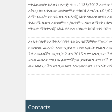
የተፈጸመበት ስለሆነ በአዋጅ ቁጥር 1183/2012 አንቀጽ
አቅርቧል፡፡ ባቀረበው መቃወሚያ ተከሳሽ ለጣ/ገብ በ04/0
ለማብራራት የተጻፈ ደብዳቤ እንጂ አስተዳደራዊ ውሳኔ አይደ
ተፈጻሚ ሊሆን አይገባም፡፡ ፍ/ቤቱም ጉዳዩን ለማየት ስል
የቅሬታ ማስተናገጃ አካል ያላቀረበ ስለሆነ ከሳሽ የተከሳ
እነ አቶ ሰለሞን እሸቱ እና ሰዓዳ ጌቱ እና ጓደኞቻቸው ሻወርና መ
ከመዝገቡ መረዳት እንደሚቻለው በስር ፍ/ቤት የአሁን አመል
2ኛ አመልካችን መጋቢት 2 ቀን 2013 ዓ.ም እንዲሁም 3ኛ
ደንብ መሰረት ማህበሩ ፈጽማችኃል ያላቸውን ተግባሮች ያል
ወደ አባልነታችን እንዲመልሰን እንዲወሰንልን በማለት 
Contacts