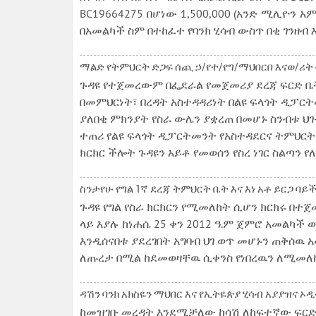
BC19664275 በሆነው 1,500,000 (አንድ ሚሊዮን አ
በአመልካች ስም በተከፈተ የባንክ ሂሳብ ውስጥ በቂ ገንዘብ
ማልድ የትምህርት ድጋፍ ሰጪ ኃ/የተ/የግ/ማህበርበ እናወ/ሪት ብ
ጉዳዩ የተጀመረውም በፌደራል የመጀመሪያ ደረጃ ፍርድ ቤት 
በመምህርነት፣ በረዳት አስተዳዳሪነት በልዩ ፍላጎት ዲፓር
ያለበቂ ምክንያት የስራ ውሌን ያቋረጠ በመሆኑ ስንብቱ ህገ
ተጠሪ የልዩ ፍላጎት ዲፓርትመንት የአስተዳደርና ትምህርት
ክርክር ችሎት ጉዳዩን አይቶ የመወሰን የስረ ነገር ስልጣ
ስንታየሁ የግል 1ኛ ደረጃ ትምህርት ቤት እና እነ አቶ ይርጋ ባይች
ጉዳዩ የግል የስራ ክርክርን የሚመለከት ሲሆን ክርክሩ በ
ላይ እያሉ ከነሐሴ 25 ቀን 2012 ዓ.ም ጀምሮ አመልካ
እንዲሰናበቱ ያደረገበት አግባብ ህገ ወጥ መሆኑን ጠቅሰዉ
ለጡረታ በሚል ከደመወዛቸዉ ሲቀንስ የነበረዉን ለሚመለ
ዳሽን ባንክ አክስዬን ማህበር እና የኢትዬጵያ ሂሳብ አያያዝና ኦ
ከመዝገቡ መረዳት እንደሚቻለው ከሳሽ ለከፍተኛው ፍርድ ቤት