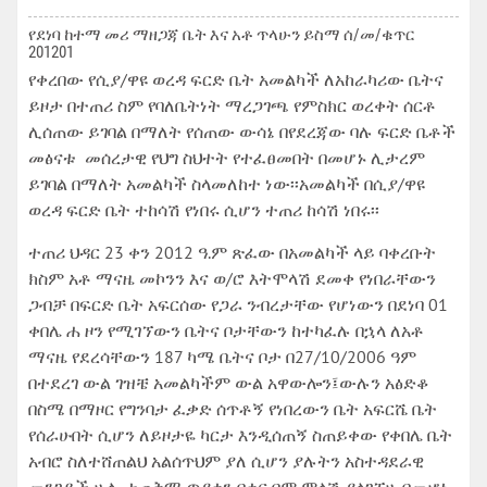
የደነባ ከተማ መሪ ማዘጋጃ ቤት እና አቶ ጥላሁን ይስማ ሰ/መ/ቁጥር
201201
የቀረበው የሲያ/ዋዩ ወረዳ ፍርድ ቤት አመልካች ለአከራካሪው ቤትና
ይዞታ በተጠሪ ስም የባለቤትነት ማረጋገጫ የምስክር ወረቀት ሰርቶ
ሊሰጠው ይገባል በማለት የሰጠው ውሳኔ በየደረጃው ባሉ ፍርድ ቤቶች
መፅናቱ መሰረታዊ የህግ ስህተት የተፈፀመበት በመሆኑ ሊታረም
ይገባል በማለት አመልካች ስላመለከተ ነው፡፡አመልካች በሲያ/ዋዩ
ወረዳ ፍርድ ቤት ተከሳሽ የነበሩ ሲሆን ተጠሪ ከሳሽ ነበሩ፡፡
ተጠሪ ህዳር 23 ቀን 2012 ዓ.ም ጽፈው በአመልካች ላይ ባቀረቡት
ክስም አቶ ማናዜ መኮንን እና ወ/ሮ እትሞላሽ ደመቀ የነበራቸውን
ጋብቻ በፍርድ ቤት አፍርሰው የጋራ ንብረታቸው የሆነውን በደነባ 01
ቀበሌ ሐ ዞን የሚገኘውን ቤትና ቦታቸውን ከተካፈሉ በኋላ ለአቶ
ማናዜ የደረሳቸውን 187 ካሜ ቤትና ቦታ በ27/10/2006 ዓም
በተደረገ ውል ገዝቼ አመልካችም ውል አዋውሎን፤ውሉን አፅድቆ
በስሜ በማዞር የግንባታ ፈቃድ ሰጥቶኝ የነበረውን ቤት አፍርሼ ቤት
የሰራሁበት ሲሆን ለይዞታዬ ካርታ እንዲሰጠኝ ስጠይቀው የቀበሌ ቤት
አብሮ ስለተሸጠልህ አልሰጥህም ያለ ሲሆን ያሉትን አስተዳደራዊ