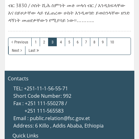
ብር 3830 / ሶስት ሺሕ ስምንት መቶ ሠላሳ ብር / እንዲከፍላቸው
እና በይዞታቸው ላይ የፈጠረው ሁከት እንዲወገድ ይወሰንላቸው ዘንድ
ዳኝነት መጠየቃቸውን የሚያሳይ ነው፡፡………..
Previous
1
2
3
4
5
6
7
8
9
10
Next
Last
Contacts
TEL: +251-11-1-56-55-71
Short Code Number: 992
Fax : +251 111-550278 /
+251 111-565583
Email : public.relation@fsc.gov.et
Address: 6 Killo , Addis Ababa, Ethiopia
Quick Links