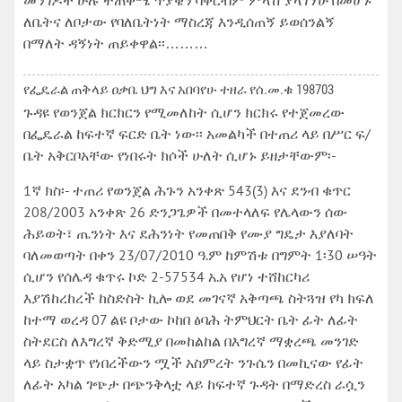
መንገዶች ሁሉ ተጠቅሜ ጥያቄን ባቀርብም ምላሽ ያላገኘሁ በመሆኑ
ለቤትና ለቦታው የባለቤትነት ማስረጃ እንዲሰጠኝ ይወሰንልኝ
በማለት ዳኝነት ጠይቀዋል፡፡………
የፌዴራል ጠቅላይ ዐቃቤ ህግ እና አበባየሁ ተዘራ የሰ.መ.ቁ 198703
ጉዳዩ የወንጀል ክርክርን የሚመለከት ሲሆን ክርክሩ የተጀመረው
በፌዴራል ከፍተኛ ፍርድ ቤት ነው፡፡ አመልካች በተጠሪ ላይ በሥር ፍ/
ቤት አቅርቦአቸው የነበሩት ክሶች ሁለት ሲሆኑ ይዘታቸውም፡-
1ኛ ክስ፡- ተጠሪ የወንጀል ሕጉን አንቀጽ 543(3) እና ደንብ ቁጥር
208/2003 አንቀጽ 26 ድንጋጌዎች በመተላለፍ የሌላውን ሰው
ሕይወት፣ ጤንነት እና ደሕንነት የመጠበቅ የሙያ ግዴታ እያለባት
ባለመወጣት በቀን 23/07/2010 ዓ.ም ከምሽቱ በግምት 1፡30 ሠዓት
ሲሆን የሰሌዳ ቁጥሩ ኮድ 2-57534 አ.አ የሆነ ተሸከርካሪ
እያሽከረከረች ከስድስት ኪሎ ወደ መገናኛ አቅጣጫ ስትጓዝ የካ ክፍለ
ከተማ ወረዳ 07 ልዩ ቦታው ኮከበ ፅባሕ ትምህርት ቤት ፊት ለፊት
ስትደርስ ለእግረኛ ቅድሚያ በመከልከል በእግረኛ ማቋረጫ መንገድ
ላይ ስታቋጥ የነበረችውን ሟች አስምረት ንጉሴን በመኪናው የፊት
ለፊት አካል ገጭታ በጭንቅላቷ ላይ ከፍተኛ ጉዳት በማድረስ ራሷን