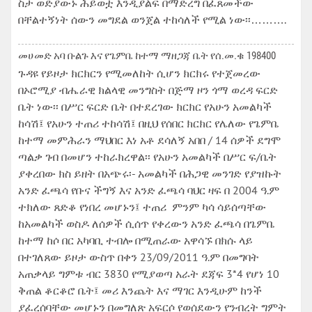
ስታ ወድያውኑ ሕይወቷ እንዲያልፍ በማድረግ በፈጸመችው
በቸልተኝነት ሰውን መግደል ወንጀል ተከሳለች የሚል ነው፡፡……….
መሀመድ አባ ቡልጉ እና የጌምቤ ከተማ ማዘጋጃ ቤት የሰ.መ.ቁ 198400
ጉዳዩ የይዞታ ክርክርን የሚመለከት ሲሆን ክርክሩ የተጀመረው
በኦሮሚያ ብሔራዊ ክልላዊ መንግስት በጅማ ዞን ጎማ ወረዳ ፍርድ
ቤት ነው፡፡ በሥር ፍርድ ቤት በተደረገው ክርክር የአሁን አመልካች
ከሳሽ፤ የአሁን ተጠሪ ተከሳሽ፤ በዚህ የሰበር ክርክር የሌለው የጌምቤ
ከተማ መምሕራን ማህበር እነ አቶ ደሳለኝ አበበ / 14 ሰዎች ደግሞ
ጣልቃ ገብ በመሆን ተከራክረዋል፡፡ የአሁን አመልካች በሥር ፍ/ቤት
ያቀረበው ክስ ይዘት በአጭሩ፡- አመልካች በሕጋዊ መንገድ የያዝኩት
አንድ ፈጫሳ የቡና ችግኝ እና አንድ ፈጫሳ ባህር ዛፍ በ 2004 ዓ.ም
ተክለው ጸድቆ የነበረ መሆኑን፤ ተጠሪ ምንም ካሳ ሳይሰጣቸው
ከአመልካች ወስዶ ለሰዎች ሲሰጥ የቀረውን አንድ ፈጫሳ በጌምቤ
ከተማ ከሶ በር አካባቢ ተብሎ በሚጠራው አዋሳኙ በክሱ ላይ
በተገለጸው ይዞታ ውስጥ በቀን 23/09/2011 ዓ.ም በመግባት
አጠቃላይ ግምቱ ብር 3830 የሚያወጣ አራት ደጃፍ 3*4 የሆነ 10
ቅጠል ቆርቆሮ ቤት፤ መሪ እንጨት እና ማገር እንዲሁም ከንች
ያፈረሰባቸው መሆኑን በመግለጽ አፍርሶ የወሰደውን የንብረት ግምት