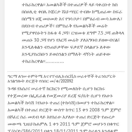
ተከራክረዋል፡፡ አመልካቾች በተጠሪዎች ላይ ባቀረቡተ ክስ
በሰሀሊቲ ቀበሌ ኮጃርታ ሼህ ጣሂር ተብሎ ከሚጠራው ስፍራ
በሰሜን ሀጂ መሀመድ እና የጎሳ ቦታ፣ በምዕራብ ሙሳ አውሌ፣
በደቡብ ተጠሪዎች፣ በምስራቅ የአመልካቾች መሬት
የሚያዋስኑትን ስፋቱ 4 ጋሻ፣ ርዝመቱ ደግሞ 7.5 ጋሻ ጠቅላላ
መጠኑ 30 ጋሻ የሆነ የእርሻ መሬት ያለአግባብ ይዘውብናል፤
እንዲለቁልን ብንጠይቃቸው ፍቃደኛ ስላልሆኑ ለቀው
እንዲያስረክቡን ይወሰንልን በማለት ዳኝነት ጠይቀው
ተከራክረዋል፡፡…………
ግርማ ለገሠ ተምትሜ እና የፐብሊክ ሰርቪስ ሠራተኞች ትራንስፖርት
አገልግሎት ድርጅት የሰበር መ/ቁ/202092
ጉዳዩ የአሰሪና ሠራተኛ ክርክርን የሚመለከት ሲሆን ክርክሩ
የተጀመረው በፌዴራል የመጀመሪያ ደረጃ ፍ/ቤት ሲሆን የአሁኑ
አመልካች ከሳሽ ፤የአሁኑ ተጠሪ (ተከሳሽ) በመሆን ተከራክረዋል፡፡
አመልካች በተጠሪ ድርጅት ውስጥ ከጥር 13 ቀን 2008 ዓ.ም ጀምሮ
በሾፈር ስራ መደብ ላይ እየሰራሁ እያለሁ ተጠሪ ድርጅት የጡረታ
መውጫ ጊዜህ ከሐምሌ 1 ቀን 2011 ዓ.ም ጀምሮ መሆኑን በቁጥር
ፐ/ሰ/ድ/386/2011 በቀን 18/11/2011 ዓ.ም ስራዬን እንዳቆም