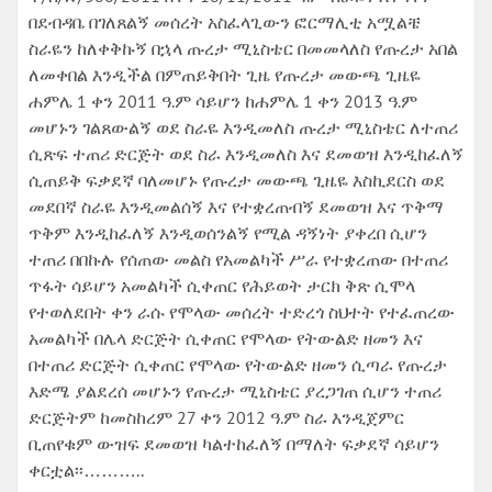
በደብዳቤ በገለጸልኝ መሰረት አስፈላጊውን ፎርማሊቲ አሟልቼ
ስራዬን ከለቀቅኩኝ በኋላ ጡረታ ሚኒስቴር በመመላለስ የጡረታ አበል
ለመቀበል እንዲችል በምጠይቅበት ጊዜ የጡረታ መውጫ ጊዜዬ
ሐምሌ 1 ቀን 2011 ዓ.ም ሳይሆን ከሐምሌ 1 ቀን 2013 ዓ.ም
መሆኑን ገልጸውልኝ ወደ ስራዬ እንዲመለስ ጡረታ ሚኒስቴር ለተጠሪ
ሲጽፍ ተጠሪ ድርጅት ወደ ስራ እንዲመለስ እና ደመወዝ እንዲከፈለኝ
ሲጠይቅ ፍቃደኛ ባለመሆኑ የጡረታ መውጫ ጊዜዬ እስኪደርስ ወደ
መደበኛ ስራዬ እንዲመልሰኝ እና የተቋረጠብኝ ደመወዝ እና ጥቅማ
ጥቅም እንዲከፈለኝ እንዲወሰንልኝ የሚል ዳኝነት ያቀረበ ሲሆን
ተጠሪ በበኩሉ የሰጠው መልስ የአመልካች ሥራ የተቋረጠው በተጠሪ
ጥፋት ሳይሆን አመልካች ሲቀጠር የሕይወት ታርክ ቅጽ ሲሞላ
የተወለደበት ቀን ራሱ የሞላው መሰረት ተድረጎ ስህተት የተፈጠረው
አመልካች በሌላ ድርጅት ሲቀጠር የሞላው የትውልድ ዘመን እና
በተጠሪ ድርጅት ሲቀጠር የሞላው የትውልድ ዘመን ሲጣራ የጡረታ
እድሜ ያልደረሰ መሆኑን የጡረታ ሚኒስቴር ያረጋገጠ ሲሆን ተጠሪ
ድርጅትም ከመስከረም 27 ቀን 2012 ዓ.ም ስራ እንዲጀምር
ቢጠየቁም ውዝፍ ደመወዝ ካልተከፈለኝ በማለት ፍቃደኛ ሳይሆን
ቀርቷል፡፡………..