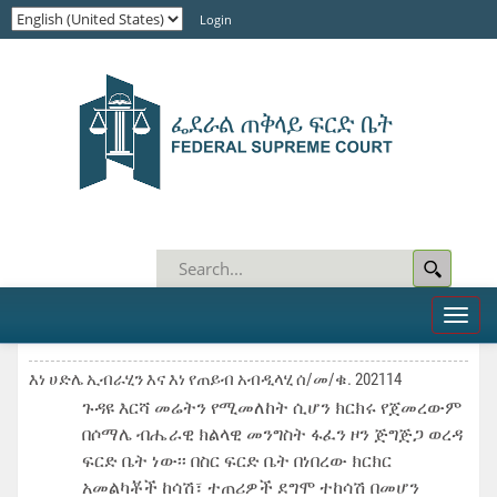
Login
Toggl
naviga
እነ ሀድሌ ኢብራሂን እና እነ የጠይብ አብዲላሂ ሰ/መ/ቁ. 202114
ጉዳዩ እርሻ መሬትን የሚመለከት ሲሆን ክርክሩ የጀመረውም
በሶማሌ ብሔራዊ ክልላዊ መንግስት ፋፈን ዞን ጅግጅጋ ወረዳ
ፍርድ ቤት ነው፡፡ በስር ፍርድ ቤት በነበረው ክርክር
አመልካቾች ከሳሽ፣ ተጠሪዎች ደግሞ ተከሳሽ በመሆን