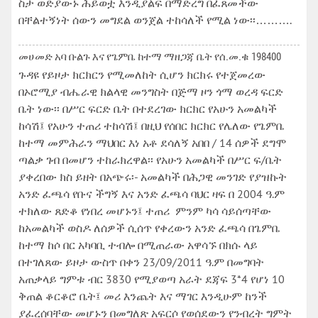
ስታ ወድያውኑ ሕይወቷ እንዲያልፍ በማድረግ በፈጸመችው
በቸልተኝነት ሰውን መግደል ወንጀል ተከሳለች የሚል ነው፡፡……….
መሀመድ አባ ቡልጉ እና የጌምቤ ከተማ ማዘጋጃ ቤት የሰ.መ.ቁ 198400
ጉዳዩ የይዞታ ክርክርን የሚመለከት ሲሆን ክርክሩ የተጀመረው
በኦሮሚያ ብሔራዊ ክልላዊ መንግስት በጅማ ዞን ጎማ ወረዳ ፍርድ
ቤት ነው፡፡ በሥር ፍርድ ቤት በተደረገው ክርክር የአሁን አመልካች
ከሳሽ፤ የአሁን ተጠሪ ተከሳሽ፤ በዚህ የሰበር ክርክር የሌለው የጌምቤ
ከተማ መምሕራን ማህበር እነ አቶ ደሳለኝ አበበ / 14 ሰዎች ደግሞ
ጣልቃ ገብ በመሆን ተከራክረዋል፡፡ የአሁን አመልካች በሥር ፍ/ቤት
ያቀረበው ክስ ይዘት በአጭሩ፡- አመልካች በሕጋዊ መንገድ የያዝኩት
አንድ ፈጫሳ የቡና ችግኝ እና አንድ ፈጫሳ ባህር ዛፍ በ 2004 ዓ.ም
ተክለው ጸድቆ የነበረ መሆኑን፤ ተጠሪ ምንም ካሳ ሳይሰጣቸው
ከአመልካች ወስዶ ለሰዎች ሲሰጥ የቀረውን አንድ ፈጫሳ በጌምቤ
ከተማ ከሶ በር አካባቢ ተብሎ በሚጠራው አዋሳኙ በክሱ ላይ
በተገለጸው ይዞታ ውስጥ በቀን 23/09/2011 ዓ.ም በመግባት
አጠቃላይ ግምቱ ብር 3830 የሚያወጣ አራት ደጃፍ 3*4 የሆነ 10
ቅጠል ቆርቆሮ ቤት፤ መሪ እንጨት እና ማገር እንዲሁም ከንች
ያፈረሰባቸው መሆኑን በመግለጽ አፍርሶ የወሰደውን የንብረት ግምት