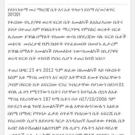
የደነባ ከተማ መሪ ማዘጋጃ ቤት እና አቶ ጥላሁን ይስማ ሰ/መ/ቁጥር
201201
የቀረበው የሲያ/ዋዩ ወረዳ ፍርድ ቤት አመልካች ለአከራካሪው ቤትና
ይዞታ በተጠሪ ስም የባለቤትነት ማረጋገጫ የምስክር ወረቀት ሰርቶ
ሊሰጠው ይገባል በማለት የሰጠው ውሳኔ በየደረጃው ባሉ ፍርድ ቤቶች
መፅናቱ መሰረታዊ የህግ ስህተት የተፈፀመበት በመሆኑ ሊታረም
ይገባል በማለት አመልካች ስላመለከተ ነው፡፡አመልካች በሲያ/ዋዩ
ወረዳ ፍርድ ቤት ተከሳሽ የነበሩ ሲሆን ተጠሪ ከሳሽ ነበሩ፡፡
ተጠሪ ህዳር 23 ቀን 2012 ዓ.ም ጽፈው በአመልካች ላይ ባቀረቡት
ክስም አቶ ማናዜ መኮንን እና ወ/ሮ እትሞላሽ ደመቀ የነበራቸውን
ጋብቻ በፍርድ ቤት አፍርሰው የጋራ ንብረታቸው የሆነውን በደነባ 01
ቀበሌ ሐ ዞን የሚገኘውን ቤትና ቦታቸውን ከተካፈሉ በኋላ ለአቶ
ማናዜ የደረሳቸውን 187 ካሜ ቤትና ቦታ በ27/10/2006 ዓም
በተደረገ ውል ገዝቼ አመልካችም ውል አዋውሎን፤ውሉን አፅድቆ
በስሜ በማዞር የግንባታ ፈቃድ ሰጥቶኝ የነበረውን ቤት አፍርሼ ቤት
የሰራሁበት ሲሆን ለይዞታዬ ካርታ እንዲሰጠኝ ስጠይቀው የቀበሌ ቤት
አብሮ ስለተሸጠልህ አልሰጥህም ያለ ሲሆን ያሉትን አስተዳደራዊ