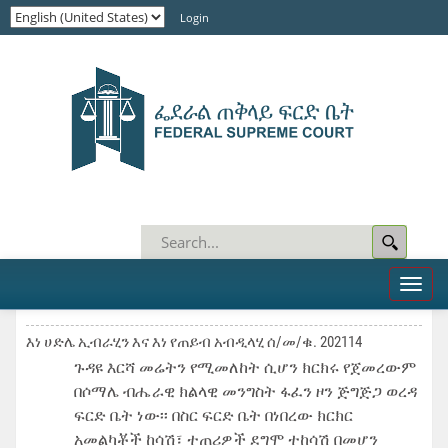
Login
Toggl
naviga
እነ ሀድሌ ኢብራሂን እና እነ የጠይብ አብዲላሂ ሰ/መ/ቁ. 202114
ጉዳዩ እርሻ መሬትን የሚመለከት ሲሆን ክርክሩ የጀመረውም
በሶማሌ ብሔራዊ ክልላዊ መንግስት ፋፈን ዞን ጅግጅጋ ወረዳ
ፍርድ ቤት ነው፡፡ በስር ፍርድ ቤት በነበረው ክርክር
አመልካቾች ከሳሽ፣ ተጠሪዎች ደግሞ ተከሳሽ በመሆን