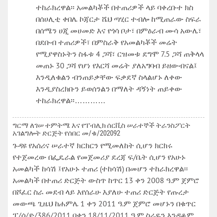
ተከራክረዋል፡፡ አመልካቾች በተጠሪዎች ላይ ባቀረቡተ ክስ
በሰሀሊቲ ቀበሌ ኮጃርታ ሼህ ጣሂር ተብሎ ከሚጠራው ስፍራ
በሰሜን ሀጂ መሀመድ እና የጎሳ ቦታ፣ በምዕራብ ሙሳ አውሌ፣
በደቡብ ተጠሪዎች፣ በምስራቅ የአመልካቾች መሬት
የሚያዋስኑትን ስፋቱ 4 ጋሻ፣ ርዝመቱ ደግሞ 7.5 ጋሻ ጠቅላላ
መጠኑ 30 ጋሻ የሆነ የእርሻ መሬት ያለአግባብ ይዘውብናል፤
እንዲለቁልን ብንጠይቃቸው ፍቃደኛ ስላልሆኑ ለቀው
እንዲያስረክቡን ይወሰንልን በማለት ዳኝነት ጠይቀው
ተከራክረዋል፡፡…………
ግርማ ለገሠ ተምትሜ እና የፐብሊክ ሰርቪስ ሠራተኞች ትራንስፖርት
አገልግሎት ድርጅት የሰበር መ/ቁ/202092
ጉዳዩ የአሰሪና ሠራተኛ ክርክርን የሚመለከት ሲሆን ክርክሩ
የተጀመረው በፌዴራል የመጀመሪያ ደረጃ ፍ/ቤት ሲሆን የአሁኑ
አመልካች ከሳሽ ፤የአሁኑ ተጠሪ (ተከሳሽ) በመሆን ተከራክረዋል፡፡
አመልካች በተጠሪ ድርጅት ውስጥ ከጥር 13 ቀን 2008 ዓ.ም ጀምሮ
በሾፈር ስራ መደብ ላይ እየሰራሁ እያለሁ ተጠሪ ድርጅት የጡረታ
መውጫ ጊዜህ ከሐምሌ 1 ቀን 2011 ዓ.ም ጀምሮ መሆኑን በቁጥር
ፐ/ሰ/ድ/386/2011 በቀን 18/11/2011 ዓ.ም ስራዬን እንዳቆም