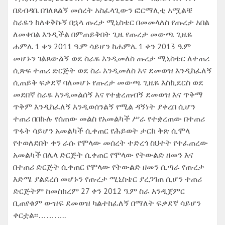
በደብዳቤ በገለጸልኝ መሰረት አስፈላጊውን ፎርማሊቲ አሟልቼ
ስራዬን ከለቀቅኩኝ በኋላ ጡረታ ሚኒስቴር በመመላለስ የጡረታ አበል
ለመቀበል እንዲችል በምጠይቅበት ጊዜ የጡረታ መውጫ ጊዜዬ
ሐምሌ 1 ቀን 2011 ዓ.ም ሳይሆን ከሐምሌ 1 ቀን 2013 ዓ.ም
መሆኑን ገልጸውልኝ ወደ ስራዬ እንዲመለስ ጡረታ ሚኒስቴር ለተጠሪ
ሲጽፍ ተጠሪ ድርጅት ወደ ስራ እንዲመለስ እና ደመወዝ እንዲከፈለኝ
ሲጠይቅ ፍቃደኛ ባለመሆኑ የጡረታ መውጫ ጊዜዬ እስኪደርስ ወደ
መደበኛ ስራዬ እንዲመልሰኝ እና የተቋረጠብኝ ደመወዝ እና ጥቅማ
ጥቅም እንዲከፈለኝ እንዲወሰንልኝ የሚል ዳኝነት ያቀረበ ሲሆን
ተጠሪ በበኩሉ የሰጠው መልስ የአመልካች ሥራ የተቋረጠው በተጠሪ
ጥፋት ሳይሆን አመልካች ሲቀጠር የሕይወት ታርክ ቅጽ ሲሞላ
የተወለደበት ቀን ራሱ የሞላው መሰረት ተድረጎ ስህተት የተፈጠረው
አመልካች በሌላ ድርጅት ሲቀጠር የሞላው የትውልድ ዘመን እና
በተጠሪ ድርጅት ሲቀጠር የሞላው የትውልድ ዘመን ሲጣራ የጡረታ
እድሜ ያልደረሰ መሆኑን የጡረታ ሚኒስቴር ያረጋገጠ ሲሆን ተጠሪ
ድርጅትም ከመስከረም 27 ቀን 2012 ዓ.ም ስራ እንዲጀምር
ቢጠየቁም ውዝፍ ደመወዝ ካልተከፈለኝ በማለት ፍቃደኛ ሳይሆን
ቀርቷል፡፡………..