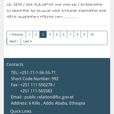
ብር 3830 / ሶስት ሺሕ ስምንት መቶ ሠላሳ ብር / እንዲከፍላቸው
እና በይዞታቸው ላይ የፈጠረው ሁከት እንዲወገድ ይወሰንላቸው ዘንድ
ዳኝነት መጠየቃቸውን የሚያሳይ ነው፡፡………..
Previous
1
2
3
4
5
6
7
8
9
10
Next
Last
Contacts
TEL: +251-11-1-56-55-71
Short Code Number: 992
Fax : +251 111-550278 /
+251 111-565583
Email : public.relation@fsc.gov.et
Address: 6 Killo , Addis Ababa, Ethiopia
Quick Links