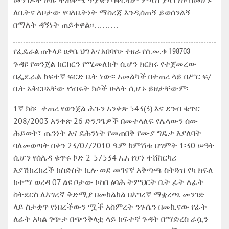
መንገዶች ሁሉ ተጠቅሜ ጥያቄን ባቀርብም ምላሽ ያላገኘሁ በመሆኑ
ለቤትና ለቦታው የባለቤትነት ማስረጃ እንዲሰጠኝ ይወሰንልኝ
በማለት ዳኝነት ጠይቀዋል፡፡………
የፌዴራል ጠቅላይ ዐቃቤ ህግ እና አበባየሁ ተዘራ የሰ.መ.ቁ 198703
ጉዳዩ የወንጀል ክርክርን የሚመለከት ሲሆን ክርክሩ የተጀመረው
በፌዴራል ከፍተኛ ፍርድ ቤት ነው፡፡ አመልካች በተጠሪ ላይ በሥር ፍ/
ቤት አቅርቦአቸው የነበሩት ክሶች ሁለት ሲሆኑ ይዘታቸውም፡-
1ኛ ክስ፡- ተጠሪ የወንጀል ሕጉን አንቀጽ 543(3) እና ደንብ ቁጥር
208/2003 አንቀጽ 26 ድንጋጌዎች በመተላለፍ የሌላውን ሰው
ሕይወት፣ ጤንነት እና ደሕንነት የመጠበቅ የሙያ ግዴታ እያለባት
ባለመወጣት በቀን 23/07/2010 ዓ.ም ከምሽቱ በግምት 1፡30 ሠዓት
ሲሆን የሰሌዳ ቁጥሩ ኮድ 2-57534 አ.አ የሆነ ተሸከርካሪ
እያሽከረከረች ከስድስት ኪሎ ወደ መገናኛ አቅጣጫ ስትጓዝ የካ ክፍለ
ከተማ ወረዳ 07 ልዩ ቦታው ኮከበ ፅባሕ ትምህርት ቤት ፊት ለፊት
ስትደርስ ለእግረኛ ቅድሚያ በመከልከል በእግረኛ ማቋረጫ መንገድ
ላይ ስታቋጥ የነበረችውን ሟች አስምረት ንጉሴን በመኪናው የፊት
ለፊት አካል ገጭታ በጭንቅላቷ ላይ ከፍተኛ ጉዳት በማድረስ ራሷን