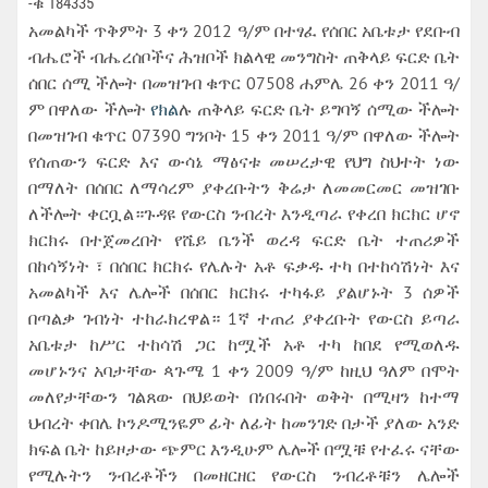
-ቁ 184335
አመልካች ጥቅምት 3 ቀን 2012 ዓ/ም በተፃፈ የሰበር አቤቱታ የደቡብ
ብሔሮች ብሔረሰቦችና ሕዝቦች ክልላዊ መንግስት ጠቅላይ ፍርድ ቤት
ሰበር ሰሚ ችሎት በመዝገብ ቁጥር 07508 ሐምሌ 26 ቀን 2011 ዓ/
ም በዋለው ችሎት
የክል
ሉ ጠቅላይ ፍርድ ቤት ይግባኝ ሰሚው ችሎት
በመዝገብ ቁጥር 07390 ግንቦት 15 ቀን 2011 ዓ/ም በዋለው ችሎት
የሰጠውን ፍርድ እና ውሳኔ ማፅናቱ መሠረታዊ የህግ ስህተት ነው
በማለት በሰበር ለማሳረም ያቀረቡትን ቅሬታ ለመመርመር መዝገቡ
ለችሎት ቀርቧል።ጉዳዩ የውርስ ንብረት እንዲጣራ የቀረበ ክርክር ሆኖ
ክርክሩ በተጀመረበት የሼይ ቤንች ወረዳ ፍርድ ቤት ተጠሪዎች
በከሳኝነት ፣ በሰበር ክርክሩ የሌሉት አቶ ፍቃዱ ተካ በተከሳሽነት እና
አመልካች እና ሌሎች በሰበር ክርክሩ ተካፋይ ያልሆኑት 3 ሰዎች
በጣልቃ ገብነት ተከራክረዋል። 1ኛ ተጠሪ ያቀረቡት የውርስ ይጣራ
አቤቱታ ከሥር ተከሳሽ ጋር ከሟች አቶ ተካ ከበደ የሚወለዱ
መሆኑንና አባታቸው ጳጉሜ 1 ቀን 2009 ዓ/ም ከዚህ ዓለም በሞት
መለየታቸውን ገልጸው በህይወት በነበሩበት ወቅት በሚዛን ከተማ
ህብረት ቀበሌ ኮንዶሚንዬም ፊት ለፊት ከመንገድ በታች ያለው አንድ
ክፍል ቤት ከይዞታው ጭምር እንዲሁም ሌሎች በሟቹ የተፈሩ ናቸው
የሚሉትን ንብረቶችን በመዘርዘር የውርስ ንብረቶቹን ሌሎች