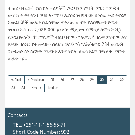
ተጠሪ ባቀረቡት ክስ ከአመልካቾች ጋር ባለን የጫት ንግድ ግንኙነት
መነሻነት ጫቱን ቦንባስ አምጥቼ እያስረከብኳቸው ስንሰራ ቆይተናል፡፡
አመልካቾች ውሉን በራሳቸው ያቋረጡ ሲሆን ያለባቸውን የጫት
ገንዘብ እዳ ብር 2,088,000 (ሁለት ሚሊዮን ሰማንያ ስምንት ሺ)
እንዲከፍሉኝ ሽማግሌዎች ብልክባቸውም ፍቃደኛ ባለመሆናቸው እና
እዳው በሰነድ የተመላከተ ስለሆነ በፍ/ሥ/ሥ/ሕ/ቁጥር 284 መሰረት
በተፋጠነ ስነ ስርዓት ገንዘቡን እንዲከፍሉ ይወሰንልኝ በማለት ዳኝነት
ጠይቀዋል፡፡
First
Previous
25
26
27
28
29
30
31
32
33
34
Next
Last
Contacts
TEL: +251-11-1-56-55-71
Short Code Number: 992