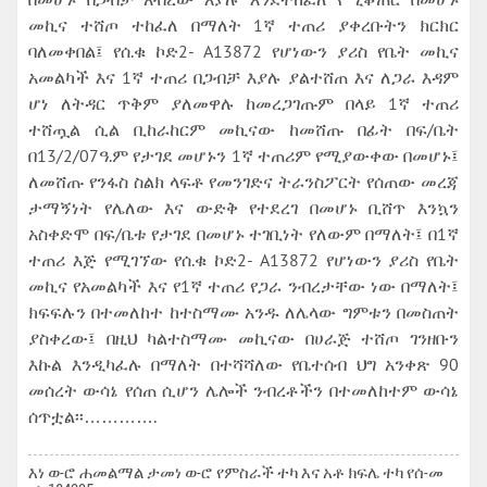
መኪና ተሸጦ ተከፈለ በማለት 1ኛ ተጠሪ ያቀረቡትን ክርክር
ባለመቀበል፤ የሰ.ቁ ኮድ2- A13872 የሆነውን ያሪስ የቤት መኪና
አመልካች እና 1ኛ ተጠሪ በጋብቻ እያሉ ያልተሸጠ እና ለጋራ እዳም
ሆነ ለትዳር ጥቅም ያለመዋሉ ከመረጋገጡም በላይ 1ኛ ተጠሪ
ተሸጧል ሲል ቢከራከርም መኪናው ከመሸጡ በፊት በፍ/ቤት
በ13/2/07ዓ.ም የታገደ መሆኑን 1ኛ ተጠሪም የሚያውቀው በመሆኑ፤
ለመሸጡ የንፋስ ስልክ ላፍቶ የመንገድና ትራንስፖርት የሰጠው መረጃ
ታማኝነት የሌለው እና ውድቅ የተደረገ በመሆኑ ቢሸጥ እንኳን
አስቀድሞ በፍ/ቤቱ የታገደ በመሆኑ ተገቢነት የለውም በማለት፤ በ1ኛ
ተጠሪ እጅ የሚገኘው የሰ.ቁ ኮድ2- A13872 የሆነውን ያሪስ የቤት
መኪና የአመልካች እና የ1ኛ ተጠሪ የጋራ ንብረታቸው ነው በማለት፤
ክፍፍሉን በተመለከተ ከተስማሙ አንዱ ለሌላው ግምቱን በመስጠት
ያስቀረው፤ በዚህ ካልተስማሙ መኪናው በሀራጅ ተሸጦ ገንዘቡን
እኩል እንዲካፈሉ በማለት በተሻሻለው የቤተሰብ ህግ አንቀጽ 90
መሰረት ውሳኔ የሰጠ ሲሆን ሌሎች ንብረቶችን በተመለከተም ውሳኔ
ሰጥቷል፡፡………….
እነ ወ-ሮ ሐመልማል ታመነ ወ-ሮ የምስራች ተካ እና አቶ ክፍሌ ተካ የሰ-መ