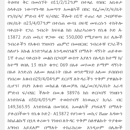
ትዕዛዝ ቅር በመሰኘት በ11/2/12ዓ.ም በተጻፈ የሰበር አቤቱታ
ስላቀረቡ ነው፡፡የጉዳዩ አመጣጥ አመልካች በስር የፌ/መ/ደ/ፍ/ቤት
የን/ስ/ላ/ ምድብ 4ኛ ፍ/ብሄር ችሎት በ1ኛ ተጠሪ ላይ ጋብቻቸው
በፍ/ቤት በ23/4/07ዓ.ም በተሰጠ ውሳኔ በፍቺ መፍረሱን ተከትሎ
ባቀረቡት የጋራ ንብረት ክፍፍል ክስ አከራካሪውን የሰ.ቁ ኮድ A-
13872 ያሪስ መኪና ዋጋው ብር 550‚000 የሚያወጣ እና ሌሎች
ንብረቶችን የእቁብ ገንዘብን ጨምሮ በመዘርዘር ንብረቶቹ የጋራችን
ስለሆኑ እኩል እንድንካፈል እንዲወሰንልኝ በማለት ዳኝነት ጠይቀው
1ኛ ተጠሪ ባቀረቡት መልስ በጋብቻ ውስጥ እያለን በአዲስ ከተማ ክ/
ከተማ ቀበሌ 13 የቤት ቁጥር 069 በአቶ መሃመድ ይማም ዳኝነት
በአቶ እንድሪስ አለሙ ጸሀፊነት በአቶ ወንድሜነህ አለሙ ይሰበሰብ
የነበረው እቁብ በ29/4/04ዓ.ም ደርሶኝ ለትዳራችን ጥቅም ያዋልኩት
ሲሆን፤ ይህን እቁብ መክፈል ባለመቻሌ በፌ/መ/ደ/ፍ/ቤት አራዳ
ምድብ ፍ/ብሄር ችሎት በመ.ቁ 38976 ክስ ቀርቦብኝ ገንዘቡን
እንድከፍል በ30/4/05ዓ.ም ተወስኖብኝ ከነወጪና ኪሳራ ብር
149‚365.95 እንድከፍል በመገደዴ አመልካች ያካፍለኝ በማለት
ያቀረበችውን የሰ.ቁ ኮድ2- A13872 የሆነውን መኪና ሸጬ እዳውን
ከከፈልኩኝ በኋላ ቀሪውን ገንዘብ ለትዳር ጥቅም ስለዋልኩት ጥያቄው
አግባብ አይደለም በማለት ተከራክረው እንዲሁም በሌሎች