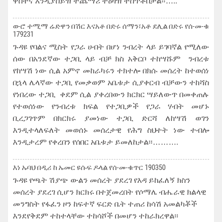
ዋስትና እንዲያስይዝ ተጨማሪ ትዕዛዝ ተሰጥቶበታል፡፡…..
ወ-ሮ ተሚማ ሬድዋን በሽር እናአቶ በድሩ ሰማን፣አቶ ደሊል በድሩ የሰ-መ-ቁ
179231
ጉዳዩ የባልና ሚስት የጋራ ሀብት በሆነ ንብረት ላይ ይገባኛል የሚለው
ሰው በአንደኛው ተጋቢ ላይ ብቻ ክስ አቅርቦ ተከሣሹም ንብረቱ
የከሣሽ ነው ሲል አምኖ መከራካሩን ተክተሎ በክሱ መሰረት ከተወሰነ
በኋላ ሌላኛው ተጋቢ የመቃወም አቤቱታ ሲያቀርብ ብቻውን ተከሻስ
የነበረው ተጋቢ ቀደም ሲል ያቀረበውን ክርክር ሣይለውጥ በመቀጠሉ
የተወሰነው የንብረቱ ክፍል የተጋቢዎች የጋራ ሃብት መሆኑ
ቢረጋገጥም በክርክሩ ያመነው ተጋቢ ድርሻ ለከሣሽ ወገን
እንዲተላለፍለት መወሰኑ መሰረታዊ የሕግ ስህተት ነው ተብሎ
እንዲታረም የቀረበን የሰበር አቤቱታ ይመለከታል፡፡……….
እነ ኡባህ በዲሪ ከ ኡመር ዩሱፍ ዶላል የሰ-መ-ቁጥር 190350
ጉዳዩ የጫት ሽያጭ ውልን መሰረት ያደረገ የእዳ ይከፈለኝ ክስን
መሰረት ያደረገ ሲሆን ክርክሩ በተጀመረበት የሶማሌ ብሔራዊ ክልላዊ
መንግስት የፋፈን ዞን ከፍተኛ ፍርድ ቤት ተጠሪ ከሳሽ አመልካቾች
እንደየቅደም ተከተላቸው ተከሳሾች በመሆን ተከራክረዋል፡፡