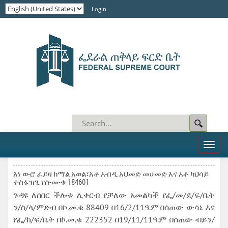
Login
Toggl
naviga
እነ ወ-ሮ ፈይዛ ከማል አወል፣አቶ አብዲ አህመድ መሀመድ እና አቶ ካህሳይ
ተስፋዝጊ የሰ-መ-ቁ 184601
ጉዳዩ ለሰበር ችሎቱ ሊቀርብ የቻለው አመልካች የፌ/መ/ደ/ፍ/ቤት
ን/ስ/ላ/ምድብ በኮ.መ.ቁ 88409 በ16/2/11ዓ.ም በሰጠው ውሳኔ እና
የፌ/ከ/ፍ/ቤት በኮ.መ.ቁ 222352 በ19/11/11ዓ.ም በሰጠው ብይን/