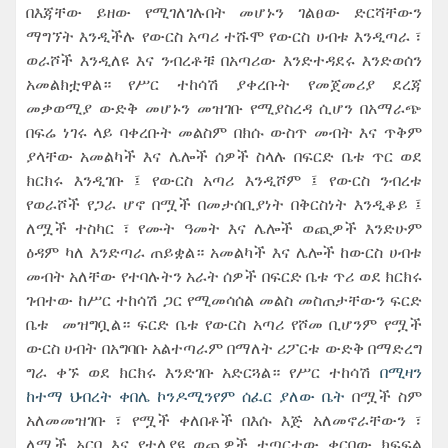
በእጃቸው ይዘው የሚገለገሉበት መሆኑን ገልፀው ድርሻቸውን
ማግኘት እንዲችሉ የውርስ አጣሪ ተሹሞ የውርስ ሀብቱ እንዲጣራ ፣
ወራሾች እንዲለዩ እና ንብረቶቹ በአጣሪው እንድተዳደሩ እንድወሰን
አመልክቷዋል። የሥር ተከሳሽ ያቀረቡት የመጀመሪያ ደረጃ
መቃወሚያ ውድቅ መሆኑን መዝገቡ የሚያስረዳ ሲሆን በአማራጭ
በፍሬ ነገሩ ላይ ባቀረቡት መልስም በክሱ ውስጥ መብት እና ጥቅም
ያላቸው አመልካች እና ሌሎች ሰዎች ስላሉ በፍርድ ቤቱ ጥር ወደ
ክርክሩ እንዲገቡ ፤ የውርስ አጣሪ እንዲሾም ፤ የውርስ ንብረቱ
የወራሾች የጋራ ሆኖ በሟች በመታሰቢያነት በቅርስነት እንዲቆይ ፤
ለሟች ተስካር ፣ የሙት ዓመት እና ሌሎች ወጪዎች እንድሁም
ዕዳም ካለ እንድጣራ ጠይቋል። አመልካች እና ሌሎች ከውርስ ሀብቱ
መብት አለቸው የተባሉትን አራት ሰዎች በፍርድ ቤቱ ጥሪ ወደ ክርክሩ
ገብተው ከሥር ተከሳሽ ጋር የሚመሳሰል መልስ መስጠታቸውን ፍርድ
ቤቱ መዝግቧል። ፍርድ ቤቱ የውርስ አጣሪ የሾመ ቢሆንም የሟች
ውርስ ሀብት በአግባቡ አልተጣራም በማለት ሪፖርቱ ውድቅ በማድረግ
ግራ ቀኙ ወደ ክርክሩ እንድገቡ አድርጓል። የሥር ተከሳሽ
በሚዛን
ከተማ ህብረት ቀበሌ ኮንዶሚንየም ሰፈር ያለው ቤት
በሟች ስም
አለመመዝገቡ ፣ የሟች ቀለበቶች በእሱ እጅ አለመኖራቸውን ፣
ለሟች አርባ እና የተለያዩ ወጪዎች ተጣርተው ቀርበው ክፍፍል