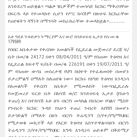
እንድደረግ ጠይቋል። ጣልቃ ገቢዎችም ተመሳሳይ ክርክር ማቅረባቸው
በፍርዱ ላይ የተመላከተ ሲሆን የሥር ከሳሽም በጽሁፍ ክርክራቸው
የጠየቁትን ዳኝነት በማንሳት መከራከራቸው ተመላክቷል።……….
አቶ ግደይ ገ-ጻድቃን ገ-ማርያም እና ወ-ሮ ክንድሀፍቲ ኢታይ የሰ-መ-ቁ
179589
የሰበር አቤቱታው የቀረበው አመልካች የፌደራል መጀመሪያ ደረጃ ፍ/
ቤት በመ/ቁ 24172 በቀን 08/04/2011 ዓ/ም የሰጠው ትዕዛዝ እና
የፌደራል ከፍተኛ ፍ/ቤት በመ/ቁ 226191 በቀን 19/07/2011 ዓ/
ም የሰጠው ውሳኔ መሰረታዊ የህግ ስህተት የተፈጸመበት በመሆኑ
ይታረምልኝ በማለት ስለጠየቁ ነው፡፡ ክርክሩ የዕግድ ትዕዛዝ እንዲነሳ
በአመልካች የቀረበን አቤቱታ የሚመለከት ነው፡፡በፌዴራሉ
የመጀመሪያ ፍርድ ቤት በከሳሽ ወ/ሮ ክንድሀፍቲ ኢታይ (የአሁን
ተጠሪ) እና በተከሳሽ አቶ ፀጉ ብርሃነ መካከል በነበረው የባልና ሚስት
የንብረት ክርክር ጉዳይ የአሁን ተጠሪ ንብረት እየሸሸ በመሆኑ
ይታገድልኝ በማለት በፀጉ ብርሃነ ትሬዲንግ ኃ/የተ/የግ/ማህበር
የሚታወቁ መኪኖች ላይ የእርድ ትዕዛዝ አሰጥተዋል፡፡በፀጉ ብርሃነ
ትሬዲንግ ኃ/የተ/የግ/ማህበር እግዱ እንዲነሳ ጠይቆም በቅድሚያ