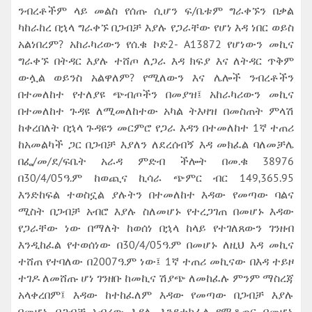
ንብረቶችም ላይ መልስ የሰጡ ሲሆን ፍ/ቤቱም ግራቀኙን በቃል
ካከራከረ በኋላ ግራቀኙ በጋብቻ እያሉ የጋራቸው የሆነ እዳ ነበር ወይስ
አልነበረም? አከራካሪውን የሰ.ቁ ኮድ2- A13872 የሆነውን መኪና
ግራቀኙ በትዳር እያሉ ተሸጦ ለጋራ እዳ ክፍያ እና ለትዳር ጥቅም
ውሏል ወይንስ አልዋለም? የሚለውን እና ሌሎች ንብረቶችን
በተመለከተ የተለያዩ ጭብጦችን በመያዝ፤ አከራካሪውን መኪና
በተመለከተ ጉዳዩ ለሚመለከተው አካል ትእዛዝ በመስጠት ምላሽ
ከቀረበለት በኋላ ጉዳዩን መርምሮ የጋራ እዳን በተመለከተ 1ኛ ተጠሪ
ከአመልካች ጋር በጋብቻ እያለን ለደረሰብኝ እዳ መክፈል ባለመቻሌ
በፌ/መ/ደ/ፍቤት አራዳ ምድብ ችሎት በመ.ቁ 38976
በ30/4/05ዓ.ም ከወጪና ኪሳራ ጭምር ብር 149‚365.95
እንድከፍል ተወስኗል ያሉትን በተመለከተ እዳው የመጣው ባልና
ሚስት በጋብቻ አብሮ እያሉ ስለመሆኑ የተረጋገጠ በመሆኑ እዳው
የጋራቸው ነው በማለት ከወሰነ በኋላ ከላይ የተገለጸውን ገንዘብ
እንዲከፈል የተወሰነው በ30/4/05ዓ.ም በመሆኑ ለዚህ እዳ መኪና
ተሸጠ የተባለው በ2007ዓ.ም ነው፤ 1ኛ ተጠሪ መኪናው በእዳ ተይዞ
ተገዶ ለመሸጡ ሆነ ገንዘቡ ከመኪና ሽያጭ ለመከፈሉ ምንም ማስረጃ
አላቀረበም፤ እዳው ከተከፈለም እዳው የመጣው በጋብቻ እያሉ
በመሆኑ በጋብቻ አብረው እያሉ እንደተከፈለ የሚቆጠር በመሆኑ