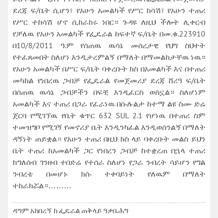
ደረጃ ፍ/ቤት ሲሆን፣ የአሁን አመልካች የሥር ከሳሽ፣ የአሁን ተጠሪ
የሥር ተከሳሽ ሆኖ ሲከራከሩ ነበር። ጉዳዩ ለዚህ ችሎት ሊቀርብ
የቻለዉ የአሁን አመልካች የፌዴራል ከፍተኛ ፍ/ቤት በመ.ቁ.223910
በ10/8/2011 ዓ.ም የሰጠዉ ዉሳኔ መሰረታዊ የህግ ስህተት
የተፈጸመበት ስለሆነ እንዲታረምልኝ በማለት በማመልከታቸዉ ነዉ።
የአሁን አመልካች በሥር ፍ/ቤት ባቀረቡት ክስ በአመልካች እና በተጠሪ
መካከል የነበረዉ ጋብቻ የፌዴራል የመጀመሪያ ደረጃ ሸሪዓ ፍ/ቤት
በሰጠዉ ዉሳኔ ጋብቻችን በፍቺ እንዲፈርስ ወስኗል። ስለሆነም
አመልካች እና ተጠሪ በጋራ የፈራነዉ በሱሉልታ ከተማ ልዩ ስሙ ድሬ
ጀርባ የሚገኘዉ የቤት ቁጥር 632 SUL 2.1 የሆነዉ በተጠሪ ስም
ተመዝግቦ የሚገኝ የመኖሪያ ቤት እንዲንካፈል እንዲወሰንልኝ በማለት
ዳኝነት ጠይቋል። የአሁን ተጠሪ በዚህ ክስ ላይ ባቀረቡት መልስ ይህን
ቤት ተጠሪ ከአመልካች ጋር የነበረን ጋብቻ ከተቋረጠ በኋላ ተጠሪ
ከግለሰብ ገንዘብ ተበድሬ የተሰራ ስለሆነ የጋራ ንብረት ሳይሆን የግል
ንብረቴ በመሆኑ ክሱ ተቀባይነት የለዉም በማለት
ተከራክሯል።………
ዳግም አከበረኝ ከ ፌዴራል ጠቅላይ ዓቃቤሕግ