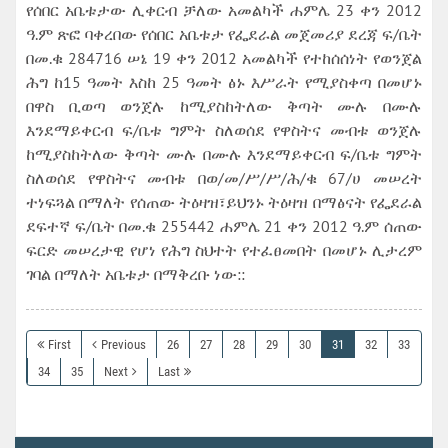
የሰበር አቤቱታው ሊቀርብ ቻለው አመልካች ሐምሌ 23 ቀን 2012
ዓ.ም ጽፎ ባቀረበው የሰበር አቤቱታ የፌደራል መጀመሪያ ደረጃ ፍ/ቤት
በመ.ቁ 284716 ሠኔ 19 ቀን 2012 አመልካች የተከሰሰነት የወንጀል
ሕግ ከ15 ዓመት እስከ 25 ዓመት ፅኑ እሥራት የሚያስቀጣ በመሆኑ
በዋስ ቢወጣ ወንጀሉ ከሚያስከትለው ቅጣት ሙሉ በሙሉ
እንደማይቀርብ ፍ/ቤቱ ግምት ስለወሰደ የዋስትና መብቱ ወንጀሉ
ከሚያስከትለው ቅጣት ሙሉ በሙሉ እንደማይቀርብ ፍ/ቤቱ ግምት
ስለወሰደ የዋስትና መብቱ በወ/መ/ሥ/ሥ/ሕ/ቁ 67/ሀ መሠረት
ተነፍጓል በማለት የሰጠው ትዕዛዝ፣ይህንኑ ትዕዛዝ በማፅናት የፌደራል
ደፍተኛ ፍ/ቤት በመ.ቁ 255442 ሐምሌ 21 ቀን 2012 ዓ.ም ሰጠው
ፍርድ መሠረታዊ የሆነ የሕግ ስህተት የተፈፀመበት በመሆኑ ሊታረም
ገባል በማለት አቤቱታ በማቅረቡ ነው::
First
Previous
26
27
28
29
30
31
32
33
34
35
Next
Last