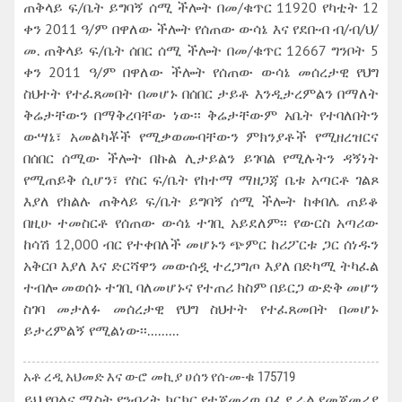
ጠቅላይ ፍ/ቤት ይግባኝ ሰሚ ችሎት በመ/ቁጥር 11920 የካቲት 12
ቀን 2011 ዓ/ም በዋለው ችሎት የሰጠው ውሳኔ እና የደቡብ ብ/ብ/ህ/
መ. ጠቅላይ ፍ/ቤት ሰበር ሰሚ ችሎት በመ/ቁጥር 12667 ግንቦት 5
ቀን 2011 ዓ/ም በዋለው ችሎት የሰጠው ውሳኔ መሰረታዊ የህግ
ስህተት የተፈጸመበት በመሆኑ በሰበር ታይቶ እንዲታረምልን በማለት
ቅሬታቸውን በማቅረባቸው ነው፡፡ ቅሬታቸውም አቤት የተባለበትን
ውሣኔ፣ አመልካቾች የሚቃወሙባቸውን ምክንያቶች የሚዘረዝርና
በሰበር ሰሚው ችሎት በኩል ሊታይልን ይገባል የሚሉትን ዳኝነት
የሚጠይቅ ሲሆን፣ የስር ፍ/ቤት የከተማ ማዘጋጃ ቤቱ አጣርቶ ገልጾ
እያለ የክልሉ ጠቅላይ ፍ/ቤት ይግባኝ ሰሚ ችሎት ከቀበሌ ጠይቆ
በዚሁ ተመስርቶ የሰጠው ውሳኔ ተገቢ አይደለም፡፡ የውርስ አጣሪው
ከሳሽ 12,000 ብር የተቀበለች መሆኑን ጭምር ከሪፖርቱ ጋር ሰነዱን
አቅርቦ እያለ እና ድርሻዋን መውሰዷ ተረጋግጦ እያለ በድካሚ ትካፈል
ተብሎ መወሰኑ ተገቢ ባለመሆኑና የተጠሪ ክስም በይርጋ ውድቅ መሆን
ስገባ መታለፉ መሰረታዊ የህግ ስህተት የተፈጸመበት በመሆኑ
ይታረምልኝ የሚልነው፡፡.........
አቶ ረዲ አህመድ እና ወ-ሮ መኪያ ሀሰን የሰ-መ-ቁ 175719
ይህ የባልና ሚስት የንብረት ክርክር የተጀመረዉ በፌዴራል የመጀመሪያ