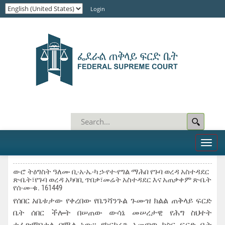
Login
Toggl
naviga
ወ-ሮ ትዕግስት ዓለሙ ቢ-አ-ኤ-ካ ኃ-የተ-የግል ማሕበ የጉባ ወረዳ አስተዳደር
ጽ-ቤት፣የጉባ ወረዳ አካባቢ ጥበቃ፣መሬት አስተዳደር እና አጠቃቀም ጽ-ቤት
የሰ-መ-ቁ. 161449
የሰበር አቤቱታው የቀረበው የቤንሻንጉል ጉሙዝ ክልል ጠቅላይ ፍርድ
ቤት ሰበር ችሎት በሠጠው ውሳኔ መሠረታዊ የሕግ ስህተት
ተፈጽሞበታል በሚል ነው፡፡ የክርክሩን አመጣጥ ከስር ፍርድ ቤት