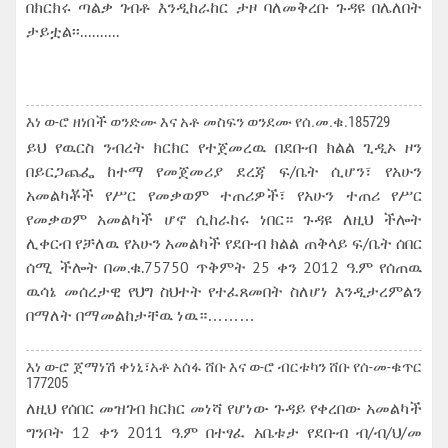
በክርክሩ ጣልቃ ገብቶ እንዲከራከር ታዞ ባለመቅረቡ ጉዳዩ በሌለበት
ታይቷል፡፡..........
እነ ወ-ሮ ዘነበች ወንድሙ እና አቶ መስፍን ወንደሙ የሰ.መ.ቁ.185729
ይህ የዉርስ ንብረት ክርክር የተጀመረዉ በደቡብ ክልል ጊዲኦ ዞን
በይርጋጨፌ ከተማ የመጀመሪያ ደረጃ ፍ/ቤት ሲሆን፣ የአሁን
አመልካቾች የሥር የመቃወም ተጠሪዎች፣ የአሁን ተጠሪ የሥር
የመቃወም አመልካች ሆኖ ሲከራከሩ ነበር። ጉዳዩ ለዚህ ችሎት
ሊቀርብ የቻለዉ የአሁን አመልካች የደቡብ ክልል ጠቅላይ ፍ/ቤት ሰበር
ሰሚ ችሎት በመ.ቁ.75750 ጥቅምት 25 ቀን 2012 ዓ.ም የሰጠዉ
ዉሳኔ መሰረታዊ የህግ ስህተት የተፈጸመበት ስለሆነ እንዲታረምልን
በማለት በማመልከታቸዉ ነዉ።………
እነ ወ-ሮ ጀማነሽ ቀነኒ፣አቶ አሰፋ ሸቡ እና ወ-ሮ ብርቱካን ሸቡ የሰ-መ-ቁጥር
177205
ለዚህ የሰበር መዝገብ ክርክር መነሻ የሆነው ጉዳይ የቀረበው አመልካች
ግንቦት 12 ቀን 2011 ዓ.ም በተፃፈ አቤቱታ የደቡብ ብ/ብ/ህ/መ