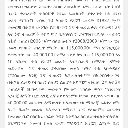
የመዝገብ ግልባጭ እንደተረዳነው አመልካች በሥር ፍርድ ቤት ከሳሽ
ሲሆኑ ተጠሪዎች ተከሳሾች ነበሩ፡፡ አመልካች ያቀረቡት ክስ በጉባ
ወረዳ ማንኩሽ ቀበሌ 10 ሄክታር የእርሻ መሬት በ1987 ዓ/ም
ተመርቼ በሕጋዊ መንገድ የያዝኩትን 1ኛ ተጠሪ ፈቃድ ሳያወጣ፣ 2ኛ
እና 3ኛ ተጠሪዎች ትክና ካሣ ሳይከፍሉኝ ያላግባብ የይዞታ መሬቴን
ለ1ኛ ተጠሪ በ2008 ዓ/ም ስለሰጡብኝ የ2008/2009 ዓ/ም የምርት
ዘመን ያጣሁት የሰሊጥ ምርት ብር 115,000.00፣ ማሳ ለማዘጋጀት
ያወጣሁት ብር 40,000.00፣ የማፈናቀያ ካሣ ብር 115,000.00 እና
10 ሄክታር ትክ የእርሻ መሬት እንዲሰጡኝ በማለት ዳኝነት
ጠይቀዋል፡፡ 1ኛ ተጠሪ ያቀረበው መልስ ካሣና ትክ አስተዳደሩ
የሚሰጠው እንጂ 1ኛ ተጠሪን አይመለክትም፡፡ በኢንቨስትመንት
በሕጋዊ ፈቃድ የተሰጠኝ ስለሆነ ልጠየቅ አይገባም ብሏል፡፡ 2ኛ እና 3ኛ
ተጠሪዎች በበኩላቸው መሬቱን የሠጠው የክልሉ ውሃ፣ ማዕድንና
ኢነርጂ ልማት ቢሮ እንጂ እኛ አይደለንም፡፡ ካሣው የተጋነነ ነው፡፡ ብር
40,000.00 መሬቱን ለማጽዳት ስለመውጣቱ ማስረጃ አልቀረበም፡፡
ለ21 ዓመት መሬቱ ስለታረሰ የሚጸዳ ነገር የለውም፡፡ መሬቱን
የሠጠው ቢሮ በክርክሩ ጣልቃ ገብቶ እንዲከራከር ይታዘዝልን ብለዋል፡፡
የቤንሻንጉል ጉሙዝ ክልል ውሃ፣ ማዕድንና ኢነርጂ ልማት ቢሮ