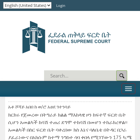
Login
Toggl
naviga
አቶ ሾሻይ አበበ ከ ወ/ሮ አፀደ ገተንሳይ
ክርክሩ የጀመረው በትግራይ ክልል ማእከላዊ ዞን ከፍተኛ ፍርድ ቤት
ሲሆን አመልካች ከሳሽ ተጠሪ ደግሞ ተከሳሽ በመሆን ተከራክረዋል፡፡
አመልካች በስር ፍርድ ቤት ባቀረበው ክስ እኔና ባለቤቴ በትዳር በጋራ
ያፈራነውና በአክሱም ከተማ ንግስተ ሳባ ቀበላ የሚገኘውን 175 ካ.ሜ