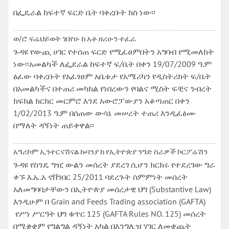
በፌዴራል ከፍተኛ ፍርድ ቤት ባቀረቡት ክስ ነው፡፡
ወ/ሮ ፍሬህይወት ገበየሁ ከ አቶ ዘሪሁን ተፈራ
ጉዳዩ የውጪ ሀገር የተሰጠ ፍርድ የሚፈፀምበትን አግባብ የሚመለከት
ነው፡፡አመልካች ለፌደራል ከፍተኛ ፍ/ቤት በቀን 19/07/2009 ዓ.ም
ፅፈው ባቀረቡት የአፈፃፀም አቤቱታ የአሜሪካን የዲስትሪክት ፍ/ቤት
በአመልካችና በተጠሪ መካከል የነበረውን የባልና ሚስት ፍቺና ንብረት
ክፍክል ክርክር መርምሮ እንደ አውሮፓውያን አቆጣጠር በቀን
1/02/2013 ዓ.ም በሰጠው ውሳኔ መሠረት ተጠሪ እንዲፈፅሙ
በማለት ዳኝነት ጠይቀዋል፡፡
አግሪኮም ኢንተርናሽናል ኩባንያ ከ የኢትዮጵያ ንግድ ስራዎች ኮርፖሬሽን
ጉዳዩ የስንዴ ግዢ ውልን መሰረት ያደረገ ሲሆን ክርክሩ የተደረገው ግራ
ቀኙ እ.ኤ.አ ኖቨንበር 25/2011 ባደረጉት ስምምነት መሰረት
አለመግባባታቸውን በኢትዮጵያ መሰረታዊ ህግ (Substantive Law)
እንዲሁም በ Grain and Feeds Trading association (GAFTA)
የሥነ ሥርዓት ህግ ቁጥር 125 (GAFTA Rules NO. 125) መሰረት
በሚቋቋም የግልግል ዳኝነት አካል በእንግሊዝ ሃገር ለመቋጨት