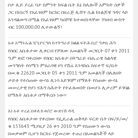
ቦታ ሊይ ያረፈ ባታ ስምንት ክፍል ቤት እኔ ከሌሎች አምስት ሰዎች
ጋር በነበረኝ የአፈፃፀም ክርክር በሀራጅ ሊሸጥ ሲል ከነልጆቼ ጎዳና ላይ
እንዳልወጣ በሚል የአፈፃፀም ካሰሾቼ ከተወሰነላቸው ገንዘብ ውስጥ
ብር 100,000.00 ሊተውልኝ፣
አቶ አማኑኤል ገ/ጊዮርግስ ከ የትግራይ ክልል ፍትሕ ቢሮ ዓቃቤ ሕግ
የሰበር አቤቱታው ሊቀርብ የቻለው አመልካች መጋቢት 07 ቀን 2011
ዓ.ም ጽፎ ባቀረበው የሰበር አቤቱታ በትግራይ ብሔራዊ ክልላዊ
መንግስት የሰሜን ምዕራባዊ ዞን የሽሬ እንዳስሴ ከፍተኛ ፍ/ቤት
በመ.ቁ 22620 መጋቢት 05 ቀን 2011 ዓ.ም አመልካች በሌለበት
ታይቶ የተሰጠው ውሳኔ ሊነሳ አይገባም በማለት የሰጠው ውሳኔ
መሠረታዊ የሆነ የሕግ ስሕተት የተፈጸመበት በመሆኑ ሊታረም ይገባል
በማለት አቤቱታ በማቅረቡ ነው፡፡
እነ አቶ ተረፈ በቀለ ከ ወ/ሮ ውድነሽ ዳዲ
የሰበር አቤቱታው የቀረበው የፌዴራል ጠቅላይ ፍርድ ቤት በፍ/ይ/መ/
ቁ 153643 ሚያዚያ 26 ቀን 2010 ዓ.ም የሰጠውን ውሳኔ
በመቃወም ሲሆን ክርክሩ የጀመረው ተጠሪ በአመልካቾች ላይ