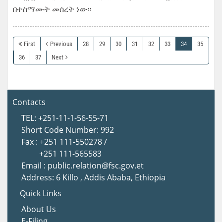
በተስማሙት መሰረት ነው፡፡
First
Previous
28
29
30
31
32
33
34
35
36
37
Next
Contacts
TEL: +251-11-1-56-55-71
Short Code Number: 992
Fax : +251 111-550278 /
+251 111-565583
Email : public.relation@fsc.gov.et
Address: 6 Killo , Addis Ababa, Ethiopia
Quick Links
About Us
E-Filing