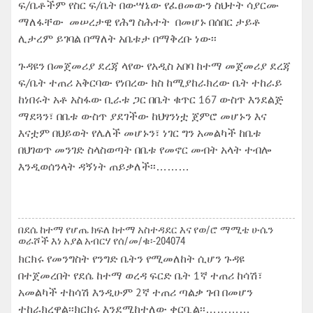
ፍ/ቤቶችም የስር ፍ/ቤት በውሣኔው የፈፀመውን ስህተት ሳያርሙ
ማለፋቸው መሠረታዊ የሕግ ስሕተት በመሆኑ በሰበር ታይቶ
ሊታረም ይገባል በማለት አቤቱታ በማቅረቡ ነው፡፡
ጉዳዩን በመጀመሪያ ደረጃ ላየው የአዲስ አበባ ከተማ መጀመሪያ ደረጃ
ፍ/ቤት ተጠሪ አቅርባው የነበረው ክስ ከሚያከራክረው ቤት ተከራይ
ከነበሩት አቶ አስፋው ቢራቱ ጋር በቤት ቁጥር 167 ውስጥ እንደልጅ
ማደጓን፣ በቤቱ ውስጥ ያደገችው ከህፃንነቷ ጀምሮ መሆኑን እና
እናቷም በህይወት የሌለች መሆኑን፣ ነገር ግን አመልካች ከቤቱ
በህገወጥ መንገድ ስላስወጣት በቤቱ የመኖር መብት አላት ተብሎ
እንዲወሰንላት ዳኝነት ጠይቃለች፡፡………
በደሴ ከተማ የሆጤ ክፍለ ከተማ አስተዳደር እና የወ/ሮ ማሚቴ ሁሴን
ወራሾች እነ አያል አብርሃ የሰ/መ/ቁ፡-204074
ክርክሩ የመንግስት የንግድ ቤትን የሚመለከት ሲሆን ጉዳዩ
በተጀመረበት የደሴ ከተማ ወረዳ ፍርድ ቤት 1ኛ ተጠሪ ከሳሽ፣
አመልካች ተከሳሽ እንዲሁም 2ኛ ተጠሪ ጣልቃ ገብ በመሆን
ተከራክረዋል፡፡ክርክሩ እንደሚከተለው ቀርቧል፡፡…………