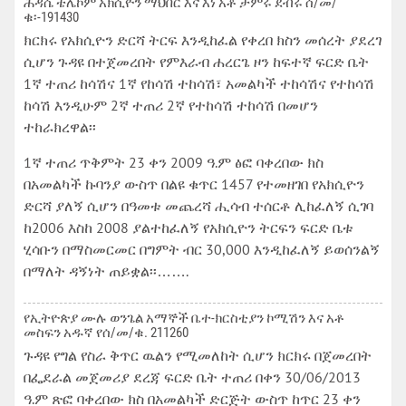
ሕዳሴ ቴሌኮም አክሲዮን ማህበር እና እነ አቶ ታምሩ ደብሩ ሰ/መ/
ቁ፡-191430
ክርክሩ የአክሲዮን ድርሻ ትርፍ እንዲከፈል የቀረበ ክስን መሰረት ያደረገ
ሲሆን ጉዳዩ በተጀመረበት የምእራብ ሐረርጌ ዞን ከፍተኛ ፍርድ ቤት
1ኛ ተጠሪ ከሳሽና 1ኛ የከሳሽ ተከሳሽ፣ አመልካች ተከሳሽና የተከሳሽ
ከሳሽ እንዲሁም 2ኛ ተጠሪ 2ኛ የተከሳሽ ተከሳሽ በመሆን
ተከራክረዋል፡፡
1ኛ ተጠሪ ጥቅምት 23 ቀን 2009 ዓ.ም ፅፎ ባቀረበው ክስ
በአመልካች ኩባንያ ውስጥ በልዩ ቁጥር 1457 የተመዘገበ የአክሲዮን
ድርሻ ያለኝ ሲሆን በዓመቱ መጨረሻ ሒሳብ ተሰርቶ ሊከፈለኝ ሲገባ
ከ2006 እስከ 2008 ያልተከፈለኝ የአክሲዮን ትርፍን ፍርድ ቤቱ
ሂሳቡን በማስመርመር በግምት ብር 30,000 እንዲከፈለኝ ይወሰንልኝ
በማለት ዳኝነት ጠይቋል፡፡…….
የኢትዮጵያ ሙሉ ወንጌል አማኞች ቤተ-ክርስቲያን ኮሚሽን እና አቶ
መስፍን አዱኛ የሰ/መ/ቁ. 211260
ጉዳዩ የግል የስራ ቅጥር ዉልን የሚመለከት ሲሆን ክርክሩ በጀመረበት
በፌደራል መጀመሪያ ደረጃ ፍርድ ቤት ተጠሪ በቀን 30/06/2013
ዓ.ም ጽፎ ባቀረበው ክስ በአመልካች ድርጅት ውስጥ ከጥር 23 ቀን