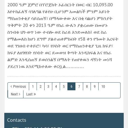
2000 ዓ.ም ጀምሮ በፕሮጀክት ኦፊሰርነት በወር ብር 10,095.00
እየተከፈለኝ ሳገለግል የቆየሁ ቢሆንም አመልካች ምንም አይነት
ማስጠንቀቂያ ሳይሰጠኝ፣ በማላውቀው እና በቂ ባልሆነ ምክንያት
ጥቅምት 20 ቀን 2013 ዓ.ም የስራ ውሌን ያቋረጠው በመሆኑ
ስንብቱ ህገ-ወጥ ነው ተብሎ ወደ ስራዬ እንድመለስ፤ ወደ ስራ
የማልመለስ ከሆነ ደግሞ ያልተጠቀምኩበት የ58 ቀን የዓመት እረፍት
ወደ ገንዘብ ተቀይሮ፣ ካሳ፣ የሶስት ወር የማስጠንቀቂያ ጊዜ ክፍያ፣
ክፍያ ለዘገየበት የሶስት ወር ደመወዝ ቅጣት እንዲከፍል እና የስራ
ልምድ እንዲሰጠኝ ይወሰንልኝ በማለት የጠየቀዉን ዳኝነት መነሻ
ያደረገ ነዉ እንደሚከተለው ቀርቧል…………
Previous
1
2
3
4
5
6
7
8
9
10
Next
Last
Contacts