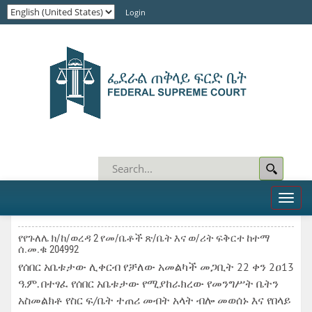
Login
Toggl
naviga
የየጉለሌ ክ/ከ/ወረዳ 2 የመ/ቤቶች ጽ/ቤት እና ወ/ሪት ፍቅርተ ከተማ
ሰ.መ.ቁ 204992
የሰበር አቤቱታው ሊቀርብ የቻለው አመልካች መጋቢት 22 ቀን 2ዐ13
ዓ.ም. በተፃፈ የሰበር አቤቱታው የሚያከራክረው የመንግሥት ቤትን
አስመልክቶ የስር ፍ/ቤት ተጠሪ መብት አላት ብሎ መወሰኑ እና የበላይ