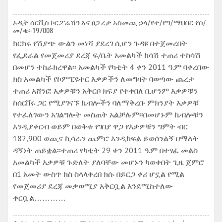
ኦዲት ሰርቪስ ኮርፖሬሽን እና ፀጋ ረታ አስመጪ ኃላ/የተ/የግ/ማህበር የሰ/
መ/ቁ፡-197008
ክርክሩ የሽያጭ ውልን መነሻ ያደረገ ሲሆን ጉዳዩ በተጀመረበት
የፌደራል የመጀመሪያ ደረጃ ፍ/ቤት አመልካች ከሳሽ ተጠሪ ተከሳሽ
በመሆን ተከራክረዋል፡፡ አመልካች የካቲት 4 ቀን 2011 ዓ.ም ባቀረበው
ክስ አመልካች የኮምፒዩተር እቃዎችን ለመግዛት ባወጣው ጨረታ
ተጠሪ አሸንፎ እቃዎቹን አቅርቦ ክፍያ የተቀበለ ቢሆንም እቃዎቹን
ከሰርቨሩ ጋር የሚያገናኙ ኬብሎችን ባለማቅረቡ ምክንያት እቃዎቹ
የተፈለገውን አገልግሎት መስጠት አልቻሉም፡፡በመሆኑም ኬብሎቹን
እንዲያቀርብ ወይም በወቅቱ የገበያ ዋጋ የእቃዎቹን ግምት ብር
182,900 ወጪና ኪሳራን ጨምሮ እንዲከፍል ይወሰንልኝ በማለት
ዳኝነት ጠይቋል፡፡ተጠሪ የካቲት 29 ቀን 2011 ዓ.ም በተፃፈ መልስ
አመልካች እቃዎቹ ጉድለት ያለባቸው መሆኑን ካወቀበት ጊዜ ጀምሮ
በ1 አመት ውስጥ ክስ ስላላቀረበ ክሱ በይርጋ ቀሪ ሆኗል የሚል
የመጀመሪያ ደረጃ መቃወሚያ አቅርቧል እንደሚከተለው
ቀርቧል…………