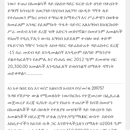
ነዉ፡፡ ተጠሪ በአመልካች ላይ በአስተዳደር ፍርድ ቤት ዘንድ ባቀረቡት
ይግባኝ ከንብረት አወጋገድ፣ከሂሳብ አዘጋግ፣ በኦዲት ግኝት ለይ
የተሰጠዉን ምክረ ሀሳብ ተግባራዊ ከማድረግ እና ሥራዎቼን በወቅቱ
ከመፈጸም አንጻር የፈጸምኩት ጥፋት ሳይኖር አለአግባብ ከነበርኩበት
ሥራ መደብ አንድ ደረጃ ዝቅ አድርጎ መድቦኛል፡፡ በመሆኑም አመልካች
የሰጠኝ የዲሲፕሊን ውሳኔ አግባብ አይደለም ተብሎ ወደ ቀድሞ
የፋይናንስ ግዥና ንብረት አስተዳደር ዳይሬክቶሬት ዳይሬክተር ደረጃ
-15 ስራ መደብ ላይ እንዲመልሰኝ እንዲሁም በእግድ ምክንያት
ያልተከፈለኝን የሐምሌ እና የነሐሴ ወር 2012 ዓ/ም ደመወዝ ብር
20,300.00 አመልካች እንዲከፈለኝ ይወሰንልኝ በማለት ዳኝነት
ጠይቀዋል፡፡………..
እነ አቶ ከበደ ደሴ እና ወ/ሮ እልፍነሽ አብደላ የሰ/መ/ቁ.209757
ጉዳዩ የሽያጭ ውል የሚመለከት ነዉ፡፡ክርክሩ የተጀመረው በፌዴራል
መጀመሪያ ደረጃ ፍ/ቤት ሲሆን የአሁኑ ተጠሪዎች ከሳሽ በመሆን
በአመልካቾች ላይ በሁለት የተለያዩ መዝገቦች ላይ ባቀረቡት ክስ
አመልካቾች በደራጀማ ሆቴል ኃ/የተ/የግ/ማህበር ውስጥ ስድስት
አክሲዮኖችን ከአንድ ሱቅ ጋር እንሸጥላችኋለን በማለት በ2004 ዓ.ም