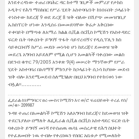
እንደተረዳነው ተጠሪ በባሕር ዳር ከተማ ገቢዎች መምሪያ የታክስ
ኦዲትና የሕግ ማስከበር የሥራ ሂደት አስተባባሪነት ከነበሩበት ኃላፊነት
ተነስተው ከደረጃ 9 ወደ ደረጀ 8 ዝቅ ብለው በሽያጭ መመዝገቢያ
ኤክስፐርት ሆነው እንዲሰሩ በመመደባቸው ቅሬታ አቅርበው
ተቀባይት በማጣቱ ለአማራ ክልል ሲቪል ሰርቪስ ኮሚሽን የአስተዳደር
ፍርድ ቤት ባቀረቡት ይግባኝ ጥፋት ሳይኖረብኝና የዲሲፕሊን ክስ
ሳይቀርበብኝ ከሥራ መደቡ መነሳቴ ሆነ ከደረጃና ደመወዝ ዝቅ
መደረጌ አግባብ አይደለም የሚል ሲሆን አመልካች ባቀረበው መልስ
በደንብ ቁጥር 79/2003 አንቀጽ 9(4) መሠረት ማንኛውም የሥራ
ሂደት አስተባባሪ በአሳማኝ ምክንያት ከኃላፊነት ሲነሳ ከያዘው መደብ
ዝቅ ብሎ እንደሚመደብ ስለሚገልጽ በዚህ አግባብ የተከናወነ ነው
ብሏል፡፡…………
ፌደራል ስነምግባርና ፀረ-ሙስና ኮሚሽን እና ወ/ሮ ፍሬህይወት ተረፈ የሰ/
መ/ቁ፡- 209987
ጉዳዩ ተጠሪ በአመልካች ኮሚሽን አለአግባብ ከደረጃና ከደመወዝ ዝቅ
ተደርጌያለሁ በማለት ለፌዴራል ሲቪል ሰርቪስ አስተዳደር ፍርድ ቤት
ባቀረቡት ይግባኝ መነሻ የተሰጠዉ ዉሳኔ መሰረታዊ የሕግ ስህተት
የተፈጸመበት ነዉ ተብሎ የቀረበዉን የሰበር አቤቱታ የሚመለከት