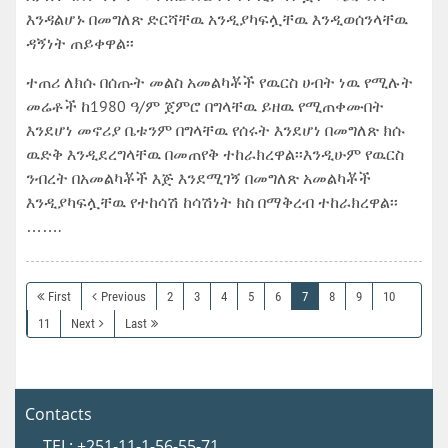
እንዳልሆኑ በመግለጽ ድርሻቸዉ አንዲያካፍሏቸዉ እንዲወሰንላቸዉ
ዳኝነት ጠይቀዋል፡፡
ተጠሪ ለክሱ በሰጡት መልስ አመልካቾች የዉርስ ሀብት ነዉ የሚሉት
መሬቶች ከ1980 ዓ/ም ጀምሮ በግላቸዉ ይዘዉ የሚጠቀሙበት
እንደሆነ መኖሪያ ቤቱንም በግላቸዉ የሰሩት እንደሆነ በመግለጽ ክሱ
ዉድቅ እንዲደረግላቸዉ በመጠየቅ ተከራክረዋል፡፡እንዲሁም የዉርስ
ንብረት በአመልካቾች እጅ እንደሚገኝ በመግለጽ አመልካቾች
እንዲያካፍሏቸዉ የተከሳሽ ከሳሽነት ክስ በማቅረብ ተከራክረዋል፡፡
…….
First
Previous
2
3
4
5
6
7
8
9
10
11
Next
Last
Contacts
TEL: +251-11-1-56-55-71