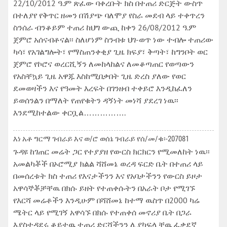
22/10/2012 ዓ.ም ጽፈው ባቀረቡት ክስ በተጠሪ ድርጅት ውስጥ
በተለያየ የቅጥር ዘመን በሽያጭ ባለሞያ የስራ መደብ ላይ ተቀጥረን
ስንሰራ ብንቆይም ተጠሪ ከህግ ውጪ ከቀን 26/08/2012 ዓ.ም
ጀምሮ አሰናብቶናል፡፡ ስለሆነም ስንብቱ ህገ-ወጥ ነው ተብሎ ተጠሪው
ካሳ፣ የአገልግሎት፣ የማስጠንቀቂያ ጊዜ ክፍያ፣ ቅጣት፣ ከግንቦት ወር
ጀምሮ የኮሮና ወረርሺኝን ለመከላከልና ለመቆጣጠር የወጣውን
የአስቸኳይ ጊዜ አዋጁ እስከሚበቃበት ጊዜ ድረስ ያለው የወር
ደመወዛችን እና የዓመት እረፍት በገንዘብ ተቀይሮ እንዲከፈለን
ይወሰንልን በማለት የጠየቁትን ዳኝነት መነሻ ያደረገ ነዉ፡፡
እንደሚከተልው ቀርቧል…………….
እነ አቶ ግርማ ገብራይ እና ወ/ሮ ወሰኔ ገብራይ የሰ/መ/ቁ፡-207081
ጉዳዩ ከገጠር መሬት ጋር የተያያዘ የውርስ ክርክርን የሚመለከት ነዉ፡፡
አመልካቾች በኦሮሚያ ክልል ሻሸመኔ ወረዳ ፍርድ ቤት በተጠሪ ላይ
በመሰረቱት ክስ ተጠሪ የእናታችንን እና የአባታችንን የውርስ ይዞታ
አዋሳኞቾቻቸዉ በክሱ ይዘት የተጠቀሱትን በአራት ቦታ የሚገኙ
የእርሻ መሬቶችን እንዲሁም በሻሸመኔ ከተማ ዉስጥ በ2000 ካሬ
ሜትር ላይ የሚገኝ አዋሳኙ በክሱ የተጠቀሰ መኖሪያ ቤት በጋራ
እያስተዳደሩ ቆይተዉ ተጠሪ ድርሻችንን ሊያካፍሏቸዉ ፈቃደኛ