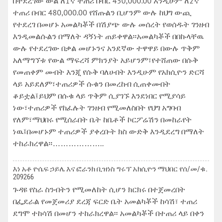
በተደረገው ውል ለ1ኛ ተጠሪ በብር 450,000.00 እንዲሁም ለ2ኛ
ተጠሪ በብር 480,000.00 የሸጡልን ቢሆንም ውሉ ከህግ ውጪ
የተደረገ በመሆኑ አመልካቾች በሽያጭ ውሉ መሰረት የወሰዱት ገንዘብ
እንዲመልሱልን በማለት ዳኝነት ጠይቀዋል፡፡አመልካቾች በበኩላቸዉ
ውሉ የተደረገው በቃል መሆኑንና አንደኛው ተዋዋይ በውሉ ጥቅም
አለማግኘቱ የውል ማፍረሻ ምክንያት አይሆንም፣የተሸጠው በሱቅ
የመጠቀም መብት እንጂ የሱቅ ባለሀብት እንዲሁም የአክሲዮን ድርሻ
ላይ አይደለም፣ተጠሪዎች ሱቁን በመረከብ ሲጠቀሙበት
ቆይቷል፤ይህም በሱቁ ላይ ጥቅም ሲያገኙ እንደነበር የሚያሳይ
ነው፣ተጠሪዎች የከፈሉት ገንዘብ የሚመለስበት የህግ አግባብ
የለም፣ማህበሩ የሚሰራበት ቤት ከቤቶች ኮርፖሬሽን በመከራየት
ነዉ፤በመሆኑም ተጠሪዎች ያቀረቡት ክስ ውድቅ እንዲደረግ በማለት
ተከራክረዋል፡፡………………..
እነ አቶ ዮሴፍ ኃይሌ እና ፎራንክ ቢዝነስ ግሩፕ አክሲዮን ማህበር የሰ/መ/ቁ.
209266
ጉዳዩ የስራ ስንብትን የሚመለከት ሲሆን ክርክሩ በተጀመረበት
በፌደራል የመጀመሪያ ደረጃ ፍርድ ቤት አመልካቾች ከሳሽ፣ ተጠሪ
ደግሞ ተከሳሽ በመሆን ተከራክረዋል፡፡ አመልካቾች በተጠሪ ላይ በቀን