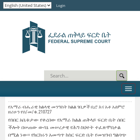
Login
Toggl
naviga
የአማራ ብሔራዊ ክልላዊ መንግስት ክልል ገቢዎች ቢሮ እና አቶ አዕምሮ
ዘሪሁን የሰ/መ/ቁ.210727
የሰበር አቤቱታው የቀረበው የአማራ ክልል ጠቅላይ ፍርድ ቤት ሰበር
ችሎት በሠጠው ውሳኔ መሠረታዊ የሕግ ስህተት ተፈጽሞበታል
በሚል ነው፡፡ የክርክሩን አመጣጥ ከስር ፍርድ ቤት የመዝገብ ግልባጭ