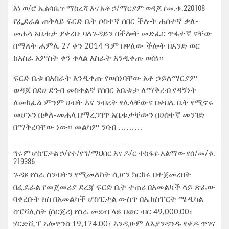
እነ ወ/ሮ ኤልሳቤጥ ማስረሻ እና አቶ ኃ/ማርያም ወዳጆ የመ.ቁ.220108
የፌደራል ጠቅላይ ፍርድ ቤት ሶስተኛ ሰበር ችሎት ሐሰተኛ ቃለ-
መሐላ አቤቱታ ያቀረቡ ባለጉዳይን በችሎት መድፈር ጥፋተኛ ናቸው
በማለት ሐምሌ 27 ቀን 2014 ዓ.ም በዋለው ችሎት በአንድ ወር
ከአስራ አምስት ቀን ቀላል እስራት እንዲቀጡ ወሰነ፡፡
ፍርድ ቤቱ በእስራት እንዲቀጡ የወሰነባቸው አቶ ኃይለማርያም
ወዳጆ በደሀ ደንብ መስቀልኛ የሰበር አቤቱታ ለማቅረብ የዳኝነት
ለመክፈል ምንም ሀብት እና ንብረት የሌላቸውና በቀበሌ ቤት የሚኖሩ
መሆኑን በቃለ-መሐላ በማረጋገጥ አቤቱታቸውን በሀሰተኛ መንገድ
በማቅረባቸው ነው፡፡ መልካም ንባብ ………
ግሩም ሆስፒታል ኃ/የተ/የግ/ማህበር እና ዶ/ር ተስፋዬ አልማው የሰ/መ/ቁ.
219386
ጉዳዩ የስራ ስንብትን የሚመለከት ሲሆን ክርክሩ በተጀመረበት
በፌደራል የመጀመሪያ ደረጃ ፍርድ ቤት ተጠሪ በአመልካች ላይ ጽፈው
ባቀረቡት ክስ በአመልካች ሆስፒታል ውስጥ በኤክስፐርት ሜዲካል
ስፔሻሊስት (ሰርጀሪ) የስራ መደብ ላይ በወር ብር 49,000.00፣
ሃርድሺፕ አሎዋንስ 19,124.00፣ እንዲሁም ለእያንዳንዱ የቀዶ ጥገና