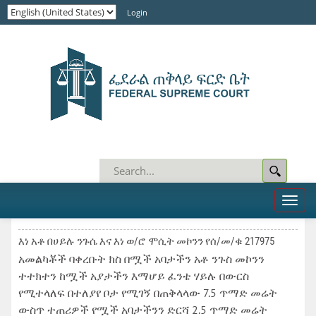
Login
Toggl
naviga
እነ አቶ በሀይሉ ንጉሴ እና እነ ወ/ሮ ሞሲት መኮንን የሰ/መ/ቁ 217975
አመልካቾች ባቀረቡት ክስ በሟች አባታችን አቶ ንጉስ መኮንን
ተተክተን ከሟች አያታችን እማሆይ ፈንቴ ሃይሉ በውርስ
የሚተላለፍ በተለያየ ቦታ የሚገኝ በጠቅላላው 7.5 ጥማድ መሬት
ውስጥ ተጠሪዎች የሟች አባታችንን ድርሻ 2.5 ጥማድ መሬት