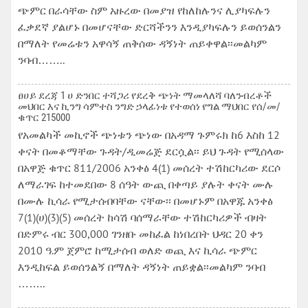
ጭምር በራሳቸው ስም አዙረው በመያዝ የከለከሉንና ሊያካፍሉን
ፈቃደኛ ያልሆኑ በመሆናቸው ድርሻችንን እንዲያካፍሉን ይወሰንልን
በማለት የመሬቱን አዋሳኝ ጠቅሰው ዳኝነት ጠይቀዋል፡፡መልካም
ንባብ……..
ፀሀይ ደረጃ 1 ሀ ድንበር ተሻጋሪ የደረቅ ጭነት ማመላለሻ ባለንብረቶች
መህበር እና ኪንግ ሳምተስ ንግድ ኃላፊነቱ የተወሰነ የግል ማህበር የሰ/መ/
ቁጥር 215000
የአመልካች መኪኖች ጭነቱን ጭነው በአዳማ ጉምሩክ ከ6 እስከ 12
ቀናት በመቆማቸው ጉዳት/ዲመሬጅ ደርሷል፡፡ ይህ ጉዳት የሚሰላው
በአዋጅ ቁጥር 811/2006 አንቀፅ 4(1) መሰረት ተሽከርካሪው ደርሶ
ለማራገፍ ከተመደበው 8 ሰዓት ውጪ በቀጣይ ያሉት ቀናት ሙሉ
በሙሉ ኪሳራ የሚታሰብባቸው ናቸው፡፡ በመሆኑም በአዋጁ አንቀፅ
7(1)(ሀ)(3)(5) መሰረት ከሳሽ ባሰማራቸው ተሽከርካሪዎች ብዛት
በድምሩ ብር 300,000 ገንዘቡ መከፈል ከነበረበት ህዳር 20 ቀን
2010 ዓ.ም ጀምሮ ከሚታሰብ ወለድ ወጪ እና ኪሳራ ጭምር
እንዲከፍል ይወሰንልኝ በማለት ዳኝነት ጠይቋል፡፡መልካም ንባብ
……..