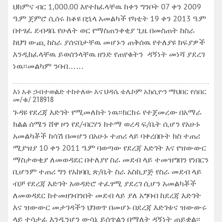
ህክምና ብር 1,000.00 እየተከፈላቸዉ ከቀን ግንቦት 07 ቀን 2009
ዓ.ም ጀምሮ ሲሰሩ ከቆዩ በኋላ አመልካች የካቲት 19 ቀን 2013 ዓ.ም
በተፃፈ ደብዳቤ የሁለት ወር የማስጠንቀቂያ ጊዜ በመስጠት ከስራ
ከህግ ውጪ ከስራ ያሰናበታቸዉ መሆኑን ጠቅሰዉ የተለያዩ ክፍያዎች
እንዲከፈላቸዉ ይወሰንላቸዉ ዘንድ የጠየቁትን ዳኝነት መነሻ ያደረገ
ነዉ፡፡መልካም ንባብ……
እነ አቶ ኃብተወልድ ተከተለው እና ህዳሴ ቴሌኮም አክሲዮን ማህበር የሰበር
መ/ቁ/ 218918
ጉዳዩ የደረጃ እድገት የሚመለከት ነዉ፡፡ክርክሩ የተጀመረው በአማራ
ክልል ሰሜን ሸዋ ዞን የደ/ብርሃን ከተማ ወረዳ ፍ/ቤት ሲሆን የአሁኑ
አመልካቾች ከሳሽ በመሆን በአሁኑ ተጠሪ ላይ ባቀረበቡት ክስ ተጠሪ
ሚያዝያ 10 ቀን 2011 ዓ.ም ባወጣው የደረጃ እድገት እና የዝውውር
ማስታወቂያ ለመወዳደር በተለያየ ስራ መደብ ላይ ተመዝግበን የነበርን
ቢሆንም ተጠሪ ግን የአከባቢ ጽ/ቤት ስራ አስኪያጅ የስራ መደብ ላይ
ብቻ የደረጃ እድገት አወዳድሮ ተፈፃሚ ያደረገ ሲሆን አመልካቾች
ለመወዳደር ከተመዘገብንበት መደብ ላይ ያለ አግባብ ከደረጃ እድገት
እና ዝውውር መታገዳችን ህገወጥ በመሆኑ በደረጃ እድገቱና ዝውውሩ
ላይ ተሳታፊ እንዲንሆን ውሳኔ ይሰጥልን በማለት ዳኝነት ጠይቋል፡፡