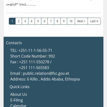
መልካም ንባብ……..
1
2
3
4
5
6
7
8
9
10
Next
Last
Contacts
TEL: +251-11-1-56-55-71
Short Code Number: 992
Fax : +251 111-550278 /
+251 111-565583
Email : public.relation@fsc.gov.et
Address: 6 Killo , Addis Ababa, Ethiopia
Quick Links
About Us
E-Filing
Calendar