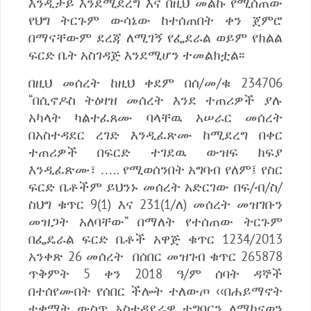
እንዲታይ እንደሚደረግ እና በዚህ መልኩ የሚሰጠው
የህግ ትርጉም ውሳኔው ከተሰጠበት ቀን ጀምሮ
በማናቸውም ደረጃ ለሚገኝ የፌደራል ወይም የክልል
ፍርድ ቤት አስገዳጅ እንደሚሆን ተመልክቷል፡፡
በዚህ መሰረት ከዚህ ቀደም በሰ/መ/ቁ 234706
“በሲኖዶስ ትዕዛዝ መሰረት እንደ ተጠሪዎች ያሉ
አካላት ካልተፈጸሙ ባላቸዉ አሠራር መሰረት
በአስተዳደር ረገድ እንዲፈጽሙ ከሚደረግ በቀር
ተጠሪዎች በፍርድ ተገደዉ ውዝፍ ክፍያ
እንዲፈጽሙ፣ ….. የሚወሰንበት አግባብ የለም፤ የስር
ፍርድ ቤቶችም ይህንኑ መሰረት አድርገው በፍ/ብ/ስ/
ስህግ ቁጥር 9(1) እና 231(1/ለ) መሰረት መዝገቡን
መዝጋት አለባቸው” በማለት የተሰጠው ትርጉም
በፌዴራል ፍርድ ቤቶች አዋጅ ቁጥር 1234/2013
አንቀጽ 26 መሰረት በሰበር መዝገብ ቁጥር 265878
ጥቅምት 5 ቀን 2018 ዓ/ም ሰባት ዳኞች
በተሰየሙበት የሰበር ችሎት ተለውጦ ‹‹በሐይማኖት
ተቋማት ውስጥ አስተዳደራዊ ተግባርን ለማከናወን