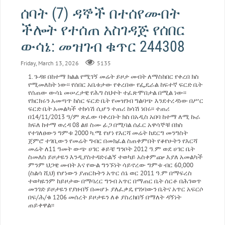
ሰባት (7) ዳኞች በተሰየሙበት
ችሎት የተሰጠ አስገዳጅ የሰበር
ውሳኔ: መዝገብ ቁጥር 244308
Friday, March 13, 2026
5135
ጉዳዩ በከተማ ክልል የሚገኝ መሬት ይዞታ መብት ለማስከበር የቀረበ ክስ
የሚመለከት ነው፡፡ የሰበር አቤቱታው የቀረበው የፌዴራል ከፍተኛ ፍርድ ቤት
የሰጠው ውሳኔ መሠረታዊ የሕግ ስህተት ተፈጽሞበታል በሚል ነው፡፡
የክርክሩን አመጣጥ ከስር ፍርድ ቤት የመዝገብ ግልባጭ እንደተረዳነው በሥር
ፍርድ ቤት አመልካች ተከሳሽ ሲሆን ተጠሪ ከሳሽ ነበሩ፡፡ ተጠሪ
በ14/11/2013 ዓ/ም ጽፈው ባቀረቡት ክስ በአዲስ አበባ ከተማ ለሚ ኩራ
ክፍለ ከተማ ወረዳ 08 ልዩ ስሙ ፊጋ በሚባል ሰፈር አዋሳኞቹ በክስ
የተገለፀውን ግምቱ 2000 ካ.ሜ የሆነ የእርሻ መሬት ከደርግ መንግስት
ጀምሮ ተገቢውን የመሬት ግብር በመክፈል ስጠቀምበት የቆየሁትን የእርሻ
መሬት ለ11 ዓመት ውጭ ሀገር ቆይቼ ግንቦት 2012 ዓ.ም ወደ ሀገር ቤት
ስመለስ ይዞታዬን እንዲያስተዳድሩልኝ ተወካይ አስቀምጬ እያለ አመልካች
ምንም ህጋዊ መብት እና የውል ግንኙነት ሳይኖረው ግምቱ ብር 60,000
(ስልሳ ሺህ) የሆነውን ያጠርኩትን አጥር ሰኔ ወር 2011 ዓ.ም በማፍረስ
ተወካዬንም ከይዞታው በማባረር ግንብ አጥር በማጠር ቤት ሰርቶ በሕገወጥ
መንገድ ይዞታዬን የያዘብኝ በመሆኑ ያለፈቃዴ የገነባውን ቤትና አጥር አፍርሶ
በፍ/ሕ/ቁ 1206 መሰረት ይዞታዬን ለቆ ያስረክበኝ በማለት ዳኝነት
ጠይቀዋል፡፡