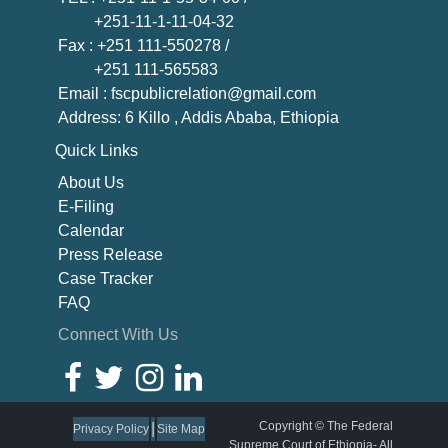
+251-11-1-11-04-32
Fax
: +251 111-550278 /
+251 111-565583
Email
: fscpublicrelation@gmail.com
Address: 6 Killo , Addis Ababa, Ethiopia
Quick Links
About U
s
E-Filing
Calendar
Press Release
Case Tracker
FAQ
Connect With Us
Copyright © The Federal
|
Privacy Policy
Site Map
Supreme Court of Ethiopia- All