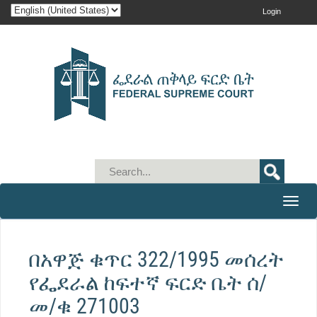
Login
Toggle
naviga
በአዋጅ ቁጥር 322/1995 መሰረት
የፌደራል ከፍተኛ ፍርድ ቤት ሰ/
መ/ቁ 271003