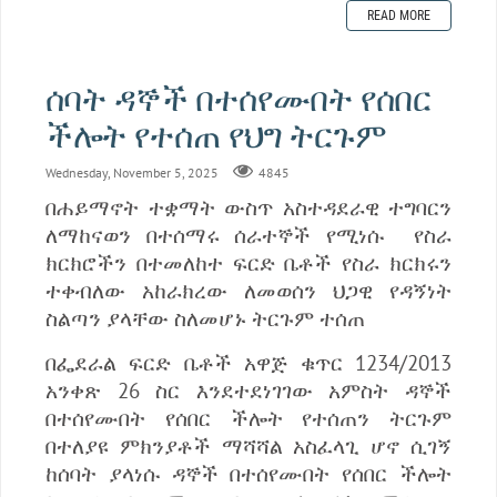
READ MORE
ሰባት ዳኞች በተሰየሙበት የሰበር
ችሎት የተሰጠ የህግ ትርጉም
Wednesday, November 5, 2025
4845
በሐይማኖት ተቋማት ውስጥ አስተዳደራዊ ተግባርን
ለማከናወን በተሰማሩ ሰራተኞች የሚነሱ የስራ
ክርክሮችን በተመለከተ ፍርድ ቤቶች የስራ ክርክሩን
ተቀብለው አከራክረው ለመወሰን ህጋዊ የዳኝነት
ስልጣን ያላቸው ስለመሆኑ ትርጉም ተሰጠ
በፌደራል ፍርድ ቤቶች አዋጅ ቁጥር 1234/2013
አንቀጽ 26 ስር እንደተደነገገው አምስት ዳኞች
በተሰየሙበት የሰበር ችሎት የተሰጠን ትርጉም
በተለያዩ ምክንያቶች ማሻሻል አስፈላጊ ሆኖ ሲገኝ
ከሰባት ያላነሱ ዳኞች በተሰየሙበት የሰበር ችሎት