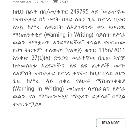
Monday, April 27, 2026
2547
ከዚህ በፊት በሰ/መ/ቁጥር 249795 ላይ “ሠራተኛዉ
በተከታታይ ከ5 ቀናት በላይ ለሆነ ጊዜ ከሥራ ቢቀር
እንኳ ከሥራ ለቀረበት ለእያንዳንዱ ቀን አሠሪዉ
ማስጠንቀቂያ (Warning in Writing) ሳይሰጥ የሥራ
ዉልን ለማቋረጥ እንደማይችል” ተገልጾ የተሰጠው
የህግ ትርጉም ተለውጦ “የአዋጅ ቁጥር 1156/2011
አንቀጽ 27(1)(ለ) ድንጋጌ ሠራተኛዉ በዚሁ አዋጅ
ከተመለከቱ እረፍቶችና ልዩ ልዩ ፈቃዶች ዉጭ
ለአምስት ተከታታይ የሥራ ቀናትና ከዚያ በላይ ለሆነ
ጊዜ ከሥራ ላይ ከቀረ የፅሁፍ ማስጠንቀቂያ
(Warning in Writing) መስጠት ሳያስፈልግ የሥራ
ዉልን ያለ ማስጠንቀቂያ ማቋረጥ ይቻላል” በሚል
ተተርጉሟል፡፡
READ MORE