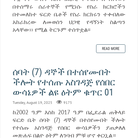
በተሰማሩ ሰራተኞች የሚነሱ የስራ ክርክሮችን
በተመለከተ ፍርድ ቤቶች የስራ ክርክሩን ተቀብለው
አከራክረው ለመወሰን ህጋዊ የዳኝነት ስልጣን
አላቸው›› የሚል ትርጉም ተሰጥቷል፡፡
READ MORE
ሰባት (7) ዳኞች በተሰየሙበት
ችሎት የተሰጡ አስገዳጅ የሰበር
ውሳኔዎች ልዩ ዕትም ቁጥር 01
Tuesday, August 19, 2025
9175
ከ2002 ዓ.ም እስከ 2017 ዓ.ም በፌደራል ጠቅላይ
ፍርድ ቤት ሰባት (7) ዳኞች በተሰየሙበት ችሎት
የተሰጡ አስገዳጅ የሰበር ውሳኔዎችን ያጠቃለለ
መጽሐፍ በልዮ ዕትም ለንባብ ምቹ ሆኖ ቀርቧል።