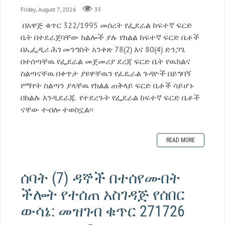
Friday, August 7, 2026
35
በአዋጅ ቁጥር 322/1995 መሰረት የፌደራል ከፍተኛ ፍርድ
ቤት በተደራጀባቸው ክልሎች ያሉ የክልል ከፍተኛ ፍርድ ቤቶች
በኢፌዲሪ ሕገ መንግስት አንቀጽ 78(2) እና 80(4) ድንጋጌ
በተሰጣቸዉ የፌደራል መጀመሪያ ደረጃ ፍርድ ቤት የዉክልና
ስልጣናቸዉ በቀጥታ ያዩዋቸዉን የፈዴራል ጉዳዮች በይግባኝ
የማየት ስልጣን ያላቸዉ የክልል ጠቅላይ ፍርድ ቤቶች ሳይሆኑ
በክልሉ እንዲደራጁ የተደረጉት የፌደራል ከፍተኛ ፍርድ ቤቶች
ናቸው ተብሎ ተወስኗል፡፡
READ MORE
ሰባት (7) ዳኞች በተሰየሙበት
ችሎት የተሰጠ አስገዳጅ የሰበር
ውሳኔ: መዝገብ ቁጥር 271726