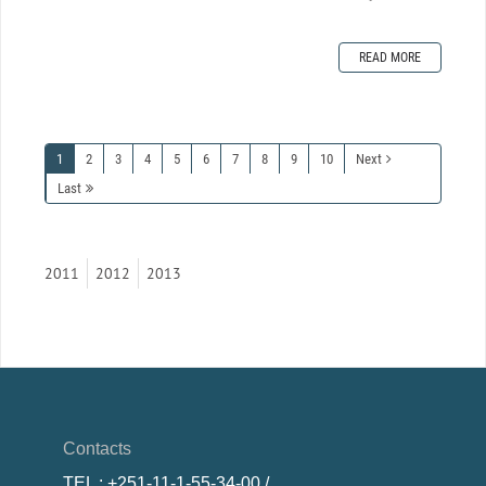
READ MORE
1
2
3
4
5
6
7
8
9
10
Next
Last
2011
2012
2013
Contacts
TEL
: +251-11-1-55-34-00 /