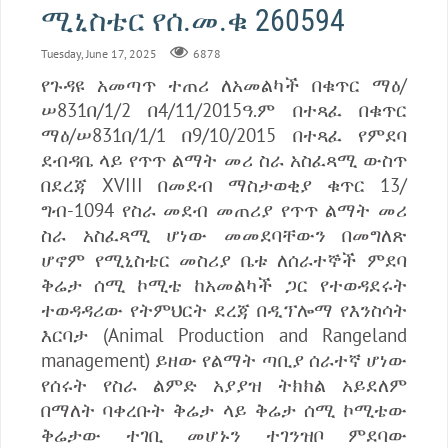
ሚኒስቴር የሰ.መ.ቁ 260594
Tuesday, June 17, 2025
6878
የጉዳዩ አመጣጥ ተጠሪ ለአመልካች በቁጥር ማዕ/
ሠ831በ/1/2 በ4/11/2015ዓ.ም በተጻፈ በቁጥር
ማዕ/ሠ831በ/1/1 በ9/10/2015 በተጻፈ የምደባ
ደብዳቤ ላይ የጥጥ ልማት መሪ ስራ አስፈጻሚ ውስጥ
በደረጃ XVIII በመደብ ማስታወቂያ ቁጥር 13/
ግብ-1094 የስራ መደብ መጠሪያ የጥጥ ልማት መሪ
ስራ አስፈጻሚ ሆነው መመደባቸውን በመግለጽ
ሆኖም የሚኒስቴር መስሪያ ቤቱ ለሰራተኞች ምደባ
ቅሬታ ሰሚ ኮሚቴ ከአመልካች ጋር የተወዳደሩት
ተወዳዳሪው የትምህርት ደረጃ በዲፕሎማ የእንስሳት
እርባታ (Animal Production and Rangeland
management) ይዘው የልማት ጣቢያ ሰራተኛ ሆነው
የሰሩት የስራ ልምድ አያያዝ ትክክል አይደለም
በማለት ባቀረቡት ቅሬታ ላይ ቅሬታ ሰሚ ኮሚቴው
ቅሬታው ተገቢ መሆኑን ተገንዝቦ ምደባው