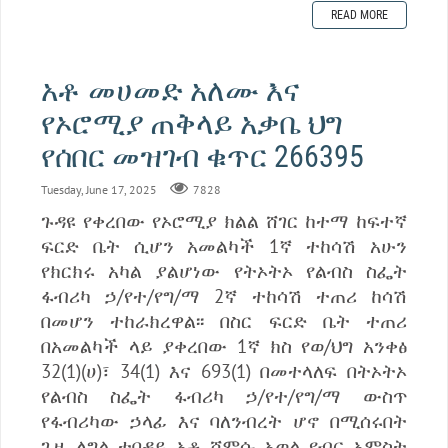
READ MORE
አቶ መሀመድ አለሙ እና
የኦሮሚያ ጠቅላይ አቃቤ ህግ
የሰበር መዝገብ ቁጥር 266395
Tuesday, June 17, 2025
7828
ጉዳዩ የቀረበው የኦሮሚያ ክልል ሸገር ከተማ ከፍተኛ
ፍርድ ቤት ሲሆን አመልካች 1ኛ ተከሳሽ አሁን
የክርክሩ አካል ያልሆነው የትኦትኦ የልብስ ስፌት
ፋብሪካ ኃ/የተ/የግ/ማ 2ኛ ተከሳሽ ተጠሪ ከሳሽ
በመሆን ተከራክረዋል፡፡ በስር ፍርድ ቤት ተጠሪ
በአመልካች ላይ ያቀረበው 1ኛ ክስ የወ/ህግ አንቀፅ
32(1)(ሀ)፣ 34(1) እና 693(1) በመተላለፍ በትኦትኦ
የልብስ ስፌት ፋብሪካ ኃ/የተ/የግ/ማ ውስጥ
የፋብሪካው ኃላፊ እና ባለንብረት ሆኖ በሚሰሩበት
ጊዜ ለግል ተበዳይ አቶ ሸምሱ አወል የብር አምስት