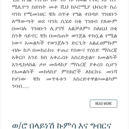
ሚሊዮን ስድስት መቶ ሺህ ከኦሮሚያ ህብረት ስራ
ባንክ የሚመነዘር ቼክ ሰጥቶ የግል ተበዳይ ገንዘቡን
ለማውጣት ወደ ባንክ ሲሄድ በቂ ገንዘብ የለውም
በመባሉ ገንዘቡን ሊያገኝ አልቻለም፡፡ ስለዚህ በቂ
ስንቅ ሳይኖር ቼክ በመስጠት ወንጀል ተከሷል የሚል
ነው፡፡ አመልካች የወንጀሉን ድርጊት አልፈፀምኩም
ብሎ ክዶ በመከራከሩ ተጠሪ የሰውና የሰነድ ማስረጃ
አቅርቦ እንደ ክስ አቀራረቡ አስረድቷል፡፡ አመልካች
እንዲከላከል ታዞ መከላከያ ማስረጃ ያቀረበ ሲሆን
የአመልካች መከላከያ ምስክሮች ለክርክሩ መነሻ
የሆነው ቼክ መጥፋቱን አስረድተዋል፡፡መልካም
ንባብ….
READ MORE
ወ/ሮ በላይነሽ ኩምሳ እና ግብርና