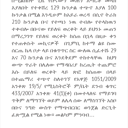
በሚልክበት ጊዜ የቡናውን መጠን አጣርቶ መላክ
እያለበት የተቀሸረ 129 ኩንታል ተጭኖ እያለ 100
ኩንታል በሚል እንዲሁም ከአይራ ወረዳ በሲኖ ትራክ
210 ኩንታል ቡና የተጫነ ነዉ ተብሎ የተላከዉን
ተቀብሎ በቡናው የይለፍ ወረቀት ላይ ይህንኑ መጠን
በማረጋገጥ የይለፍ ወረቀት ከሰጠ በኋላ በዚሁ ቀን
የተጠቀሱት መኪናዎች በጊምቢ ከተማ ልዩ ስሙ
ሰርጤ ኬላ ቦታ ላይ በቁጥጥር ስር ውለዉ ሲፈተሹ 29
እና 70 ኩንታል ቡና እንደቅደም ተከተላቸዉ ከህግ
ውጭ ጥራት በሌለው የማዳበሪያ ከረጢት ተጨምሮ
እሱ በይለፍ ወረቀት ላይ ጽፎ ከሰጠው በላይ
በተጨማሪ ተጭኖ ስለተገኘ የአዋጅ 1051/2009
አንቀጽ 19/5/ የሚኒስትሮች ም/ቤት ደንብ ቁጥር
433/2007 አንቀጽ 41(1)(ቀ) በመተላለፍ የማይገባ
ጥቅም ለማግኘት ወይም ለሌላ ሰው ለማስገኘት አስቦ
በቡና ንግድ ውስጥ የማጭበርበር ወንጀል ድርጊት
ፈጽሟል የሚል ነው፡፡ መልካም ምንባብ…