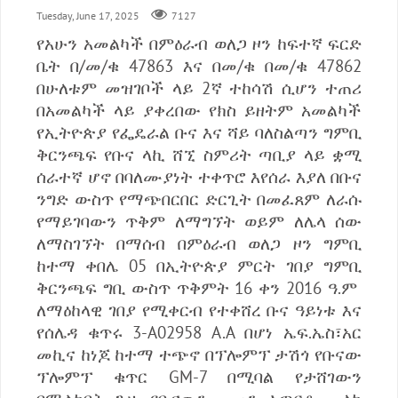
Tuesday, June 17, 2025
7127
የአሁን አመልካች በምዕራብ ወለጋ ዞን ከፍተኛ ፍርድ
ቤት በ/መ/ቁ 47863 እና በመ/ቁ በመ/ቁ 47862
በሁለቱም መዝገቦች ላይ 2ኛ ተከሳሽ ሲሆን ተጠሪ
በአመልካች ላይ ያቀረበው የክስ ይዘትም አመልካች
የኢትዮጵያ የፌዴራል ቡና እና ሻይ ባለስልጣን ግምቢ
ቅርንጫፍ የቡና ላኪ ሸኚ ስምሪት ጣቢያ ላይ ቋሚ
ሰራተኛ ሆኖ በባለሙያነት ተቀጥሮ እየሰራ እያለ በቡና
ንግድ ውስጥ የማጭበርበር ድርጊት በመፈጸም ለራሱ
የማይገባውን ጥቅም ለማግኘት ወይም ለሌላ ሰው
ለማስገኘት በማሰብ በምዕራብ ወለጋ ዞን ግምቢ
ከተማ ቀበሌ 05 በኢትዮጵያ ምርት ገበያ ግምቢ
ቅርንጫፍ ግቢ ውስጥ ጥቅምት 16 ቀን 2016 ዓ.ም
ለማዕከላዊ ገበያ የሚቀርብ የተቀሸረ ቡና ዓይነቱ እና
የሰሌዳ ቁጥሩ 3-A02958 A.A በሆነ ኤፍ.ኤስ፣አር
መኪና ከነጆ ከተማ ተጭኖ በፕሎምፕ ታሽጎ የቡናው
ፕሎምፕ ቁጥር GM-7 በሚባል የታሸገውን