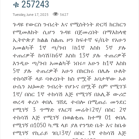
ቁ 257243
Tuesday, June 17, 2025
5627
ጉዳዩ የውርስ ንብረት እና የሚስትነት ድርሻ ክርክርን
የሚመለከት ሲሆን ጉዳዩ በጀመረበት በማእከላዊ
ኢትዮጵያ ክልል ስልጤ ዞን ከፍተኛ ፍ/ቤት የአሁን
አመልካች 1ኛ ጣ/ገብ ፤ከ1ኛ እስከ 5ኛ ያሉ
ተጠሪዎች ከሳሽ፤ከ6ኛ እስከ 13ኛ ያሉ ተጠሪዎች
እንዲሁ ጣ/ገብ አመልካች ነበሩ፡፡ አሁን ከ1ኛ እስከ
5ኛ ያሉ ተጠሪዎች አሁን በክርክሩ በሌሉ ሁለት
ተከሳሾች ላይ ባቀረቡት ክስ የሟች አባታቸው አቶ
ሁሴን አህመድ ንብረት የሆኑና በሟች ስም የሚገኙ
1ኛ/ በስር 1ኛ ተከሳሽ እጅ የሚገኝ በአሊቾ ውሪሮ
ወረዳ ቀረሶ ቀበሌ ገሸዴ ተብሎ በሚጠራ መንደር
የሚገኝ 3 ጥማድ የእርሻ መሬት፤2ኛ/ በስር 2ኛ
ተከሳሽ እጅ የሚገኝ በወልቂጤ ከተማ 01 ቀበሌ
የሚገኝ በ1050 ካ.ሜ ላይ ያለ የንግድ ቤት እና ከቤቱ
የሚገኝ የኪራይ ገቢ፤3ኛ/ በስር 1ኛ ተከሳሽ እጅ