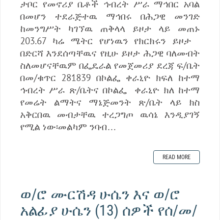
ታቦር የመኖሪያ ቤቶች ኅብረት ሥራ ማኅበር አባል
በመሆን ተደራጅተዉ ማኅበሩ በሕጋዊ መንገድ
ከመንግሥት ካገኘዉ ጠቅላላ ይዞታ ላይ መጠኑ
203.67 ካሬ ሜትር የሆነዉን የክርክሩን ይዞታ
በድርሻ እንደሰጣቸዉና የዚሁ ይዞታ ሕጋዊ ባለመብት
ስለመሆናቸዉም በፌዴራል የመጀመሪያ ደረጃ ፍ/ቤት
በመ/ቁጥር 281839 በኮልፌ ቀራኒዮ ክፍለ ከተማ
ኅብረት ሥራ ጽ/ቤትና በኮልፌ ቀራኒዮ ክለ ከተማ
የመሬት ልማትና ማኔጅመንት ጽ/ቤት ላይ ክስ
አቅርበዉ መብታቸዉ ተረጋግጦ ዉሳኔ እንዲያገኝ
የሚል ነው፡መልካም ንባብ…
READ MORE
ወ/ሮ ሙርሽዳ ሁሴን እና ወ/ሮ
አልፊያ ሁሴን (13) ሰዎች የሰ/መ/