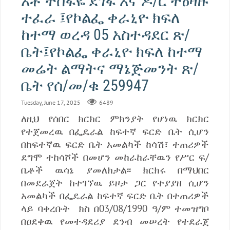
አቶ ተስፋዬ ደገፋ እና ዶ/ር ትዕዛዙ
ተፈራ ፤የኮልፌ ቀራኒዮ ክፍለ
ከተማ ወረዳ 05 አስተዳደር ጽ/
ቤት፤የኮልፌ ቀራኒዮ ክፍለ ከተማ
መሬት ልማትና ማኔጅመንት ጽ/
ቤት የሰ/መ/ቁ 259947
Tuesday, June 17, 2025
6489
ለዚህ የሰበር ክርክር ምክንያት የሆነዉ ክርክር
የተጀመረዉ በፌዴራል ከፍተኛ ፍርድ ቤት ሲሆን
በከፍተኛዉ ፍርድ ቤት አመልካች ከሳሽ፣ ተጠሪዎች
ደግሞ ተከሳሾች በመሆን መከራከራቸዉን የሥር ፍ/
ቤቶች ዉሳኔ ያመለክታል፡፡ ክርክሩ በማህበር
በመደራጀት ከተገኘዉ ይዞታ ጋር የተያያዘ ሲሆን
አመልካች በፌዴራል ከፍተኛ ፍርድ ቤት በተጠሪዎች
ላይ ባቀረቡት ክስ በ03/08/1990 ዓ/ም ተመዝግቦ
በፀደቀዉ የመተዳደሪያ ደንብ መሠረት የተደራጀ