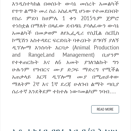
እንዲስተካከል በወሰኑት ውሳኔ መሰረት አመልካች
የጥጥ ልማት መሪ ስራ አስፈጻሚ ሆነው የተመደቡበት
የስራ ምደባ ከሀምሌ 1 ቀን 2015ዓ.ም ጀምሮ
ተነስቷል በማለት በጻፈው ደብዳቤ ያሳለፈውን ውሳኔ
አመልካች በመቃወም ለየኢፌዲሪ የሲቪል ሰርቪስ
ኮሚሽን አስተዳደር ፍርድቤት ባቀረቡት ይግባኝ ያለኝ
ዲፕሎማ እንስሳት እርባታ (Animal Production
and RangeLand Management) ቢሆንም
የተቀጠርኩት እና ለ6 አመት ያገለገልኩት ግን
ሁሉንም የግብርና ሙያ ድጋፍ ማድረግ የሚችል
አጠቃላይ እርሻ ዲፕሎማ ሙያ በሚጠይቀው
ማለትም 2ኛ እና 1ኛ ደረጃ ሁለገብ ልማት ጣቢያ
ሰራተኛ እንደቅደም ተከተሉ ነው፡፡መልካም ንባብ…
.
READ MORE