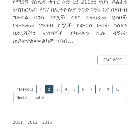
የሚገኝ የሰሌዳ ቁጥር ኮድ 03-21138 የሆነ ዶልፊን
ተሽከርካሪ፤ 4ኛ/ በኢትዮጵያ ንግድ ባንክ እና በደቡብ
ግሎባል ባንክ በሟች ስም በተከፈቱ ሂሳቦች
የተቀመጠ ገንዘብ የሟች የውርስ ሀብት ስለሆነ
በድርሻችን ተከሳሾች ያካፍሉን ሲሉ ዳኝነት
ጠይቀዋል፡፡መልካም ንባብ…
READ MORE
Previous
1
2
3
4
5
6
7
8
9
10
Next
Last
2011
2012
2013