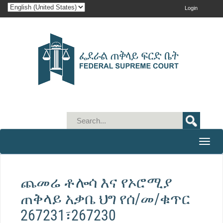
Login
Toggle
naviga
ጨመሬ ቶሎሳ እና የኦሮሚያ
ጠቅላይ አቃቤ ህግ የሰ/መ/ቁጥር
267231፣267230