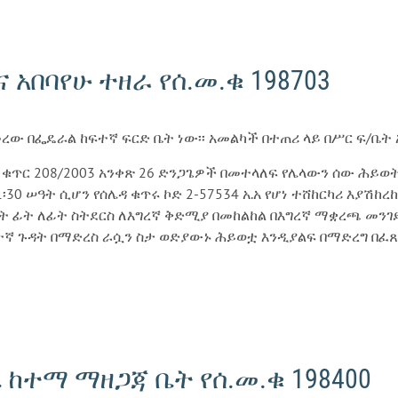
 አበባየሁ ተዘራ የሰ.መ.ቁ 198703
መረው በፌዴራል ከፍተኛ ፍርድ ቤት ነው፡፡ አመልካች በተጠሪ ላይ በሥር ፍ/ቤት
ደንብ ቁጥር 208/2003 አንቀጽ 26 ድንጋጌዎች በመተላለፍ የሌላውን ሰው ሕይ
፡30 ሠዓት ሲሆን የሰሌዳ ቁጥሩ ኮድ 2-57534 አ.አ የሆነ ተሸከርካሪ እያሽከ
 ቤት ፊት ለፊት ስትደርስ ለእግረኛ ቅድሚያ በመከልከል በእግረኛ ማቋረጫ መን
ተኛ ጉዳት በማድረስ ራሷን ስታ ወድያውኑ ሕይወቷ እንዲያልፍ በማድረግ በፈ
 ከተማ ማዘጋጃ ቤት የሰ.መ.ቁ 198400