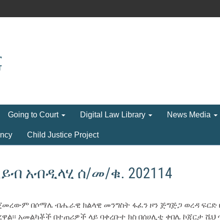
Going to Court
Digital Law Library
News Media
ncy
Child Justice Project
ጠይብ አብዲላሂ ሰ/መ/ቁ. 202114
ጀመረውም በሶማሌ ብሔራዊ ክልላዊ መንግስት ፋፈን ዞን ጅግጅጋ ወረዳ ፍርድ ቤት
ዋል፡፡ አመልካቾች በተጠሪዎች ላይ ባቀረቡተ ክስ በሰሀሊቲ ቀበሌ ኮጃርታ ሼ