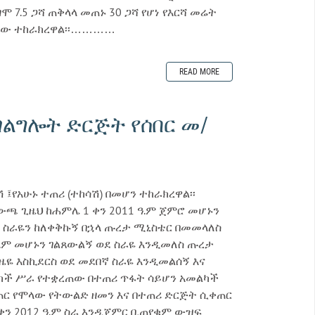
7.5 ጋሻ ጠቅላላ መጠኑ 30 ጋሻ የሆነ የእርሻ መሬት
ይቀው ተከራክረዋል፡፡…………
READ MORE
ልግሎት ድርጅት የሰበር መ/
፤የአሁኑ ተጠሪ (ተከሳሽ) በመሆን ተከራክረዋል፡፡
ውጫ ጊዜህ ከሐምሌ 1 ቀን 2011 ዓ.ም ጀምሮ መሆኑን
ልቼ ስራዬን ከለቀቅኩኝ በኋላ ጡረታ ሚኒስቴር በመመላለስ
ዓ.ም መሆኑን ገልጸውልኝ ወደ ስራዬ እንዲመለስ ጡረታ
ዬ እስኪደርስ ወደ መደበኛ ስራዬ እንዲመልሰኝ እና
ልካች ሥራ የተቋረጠው በተጠሪ ጥፋት ሳይሆን አመልካች
ጠር የሞላው የትውልድ ዘመን እና በተጠሪ ድርጅት ሲቀጠር
ን 2012 ዓ.ም ስራ እንዲጀምር ቢጠየቁም ውዝፍ