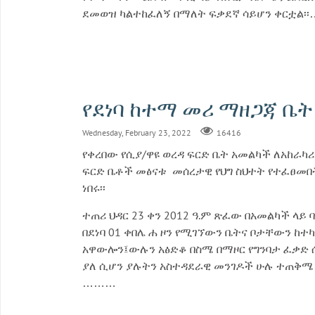
ደመወዝ ካልተከፈለኝ በማለት ፍቃደኛ ሳይሆን ቀርቷል፡፡
የደነባ ከተማ መሪ ማዘጋጃ ቤት 
Wednesday, February 23, 2022
16416
የቀረበው የሲያ/ዋዩ ወረዳ ፍርድ ቤት አመልካች ለአከራካ
ፍርድ ቤቶች መፅናቱ መሰረታዊ የህግ ስህተት የተፈፀመበት
ነበሩ፡፡
ተጠሪ ህዳር 23 ቀን 2012 ዓ.ም ጽፈው በአመልካች ላ
በደነባ 01 ቀበሌ ሐ ዞን የሚገኘውን ቤትና ቦታቸውን ከተ
አዋውሎን፤ውሉን አፅድቆ በስሜ በማዞር የግንባታ ፈቃድ ሰ
ያለ ሲሆን ያሉትን አስተዳደራዊ መንገዶች ሁሉ ተጠቅሜ 
………