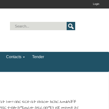
Login
Contacts
Tender
 ነው፡፡ በስር ፍርድ ቤት በነበረው ክርክር አመልካቾች
ህ ጣሂር ተብሎ ከሚጠራው ስፍራ በሰሜን ሀጂ መሀመድ እና