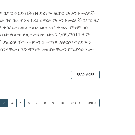
፡ በሥር ፍርድ ቤት በተደረገው ክርክር የአሁን አመልካች
ልቃ ገብ በመሆን ተከራክረዋል፡፡ የአሁን አመልካች በሥር ፍ/
.ም ተክለው ጸድቆ የነበረ መሆኑን፤ ተጠሪ ምንም ካሳ
በተገለጸው ይዞታ ውስጥ በቀን 23/09/2011 ዓ.ም
ንች ያፈረሰባቸው መሆኑን በመግለጽ አፍርሶ የወሰደውን
ወሰንላቸው ዘንድ ዳኝነት መጠየቃቸውን የሚያሳይ ነው፡፡
READ MORE
3
4
5
6
7
8
9
10
Next
Last