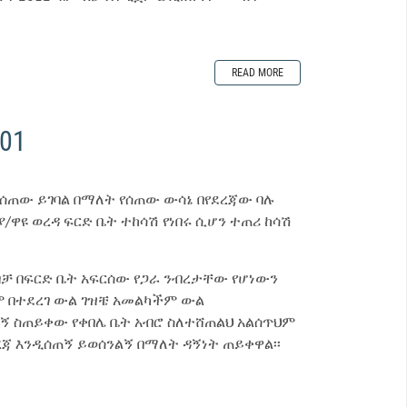
READ MORE
01
ሊሰጠው ይገባል በማለት የሰጠው ውሳኔ በየደረጃው ባሉ
ዋዩ ወረዳ ፍርድ ቤት ተከሳሽ የነበሩ ሲሆን ተጠሪ ከሳሽ
ጋብቻ በፍርድ ቤት አፍርሰው የጋራ ንብረታቸው የሆነውን
ዓም በተደረገ ውል ገዝቼ አመልካችም ውል
ጠኝ ስጠይቀው የቀበሌ ቤት አብሮ ስለተሸጠልህ አልሰጥህም
ጃ እንዲሰጠኝ ይወሰንልኝ በማለት ዳኝነት ጠይቀዋል፡፡