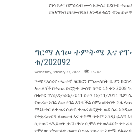
የጎሳ ቦታ፣ በምዕራብ ሙሳ አውሌ፣ በደቡብ ተጠሪዎ
ያለአግባብ ይዘውብናል፤ እንዲለቁልን ብንጠይቃ
ግርማ ለገሠ ተምትሜ እና የፐ
ቁ/202092
Wednesday, February 23, 2022
15782
ጉዳዩ የአሰሪና ሠራተኛ ክርክርን የሚመለከት ሲሆን ክርክሩ
አመልካች በተጠሪ ድርጅት ውስጥ ከጥር 13 ቀን 2008 
በቁጥር ፐ/ሰ/ድ/386/2011 በቀን 18/11/2011 ዓ
የጡረታ አበል ለመቀበል እንዲችል በምጠይቅበት ጊዜ የጡረ
ሚኒስቴር ለተጠሪ ሲጽፍ ተጠሪ ድርጅት ወደ ስራ እንዲመ
የተቋረጠብኝ ደመወዝ እና ጥቅማ ጥቅም እንዲከፈለኝ እን
ሲቀጠር የሕይወት ታርክ ቅጽ ሲሞላ የተወለደበት ቀን ራ
የሞላው የትውልድ ዘመን ሲጣራ የጡረታ እድሜ ያልደረሰ 