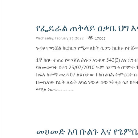
የፌዴራል ጠቅላይ ዐቃቤ ህግ እና
Wednesday, February 23, 2022
17002
ጉዳዩ የወንጀል ክርክርን የሚመለከት ሲሆን ክርክሩ የተጀ
1ኛ ክስ፡- ተጠሪ የወንጀል ሕጉን አንቀጽ 543(3) እና 
ባለመወጣት በቀን 23/07/2010 ዓ.ም ከምሽቱ በግምት 1
ክፍለ ከተማ ወረዳ 07 ልዩ ቦታው ኮከበ ፅባሕ ትምህርት
በመኪናው የፊት ለፊት አካል ገጭታ በጭንቅላቷ ላይ ከፍ
የሚል ነው፡፡……….
መሀመድ አባ ቡልጉ እና የጌምቤ