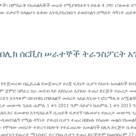
ች፣ በምስራቅ የአመልካቾች መሬት የሚያዋስኑትን ስፋቱ 4 ጋሻ፣ ርዝመቱ ደግሞ 
ቸው ፍቃደኛ ስላልሆኑ ለቀው እንዲያስረክቡን ይወሰንልን በማለት ዳኝነት ጠ
ብሊክ ሰርቪስ ሠራተኞች ትራንስፖርት አገ
 የተጀመረው በፌዴራል የመጀመሪያ ደረጃ ፍ/ቤት ሲሆን የአሁኑ አመልካች ከሳሽ 
ዓ.ም ጀምሮ በሾፈር ስራ መደብ ላይ እየሰራሁ እያለሁ ተጠሪ ድርጅት የጡረታ መ
.ም ስራዬን እንዳቆም በደብዳቤ በገለጸልኝ መሰረት አስፈላጊውን ፎርማሊቲ አሟ
ታ መውጫ ጊዜዬ ሐምሌ 1 ቀን 2011 ዓ.ም ሳይሆን ከሐምሌ 1 ቀን 2013 
ለስ እና ደመወዝ እንዲከፈለኝ ሲጠይቅ ፍቃደኛ ባለመሆኑ የጡረታ መውጫ ጊዜ
ዲወሰንልኝ የሚል ዳኝነት ያቀረበ ሲሆን ተጠሪ በበኩሉ የሰጠው መልስ የአመ
ሱ የሞላው መሰረት ተድረጎ ስህተት የተፈጠረው አመልካች በሌላ ድርጅት ሲቀ
መሆኑን የጡረታ ሚኒስቴር ያረጋገጠ ሲሆን ተጠሪ ድርጅትም ከመስከረም 27 ቀ