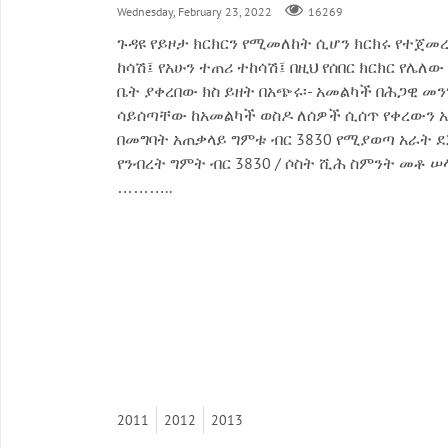
Wednesday, February 23, 2022
16269
ጉዳዩ የይዞታ ክርክርን የሚመለከት ሲሆን ክርክሩ የተጀመረ
ከሳሽ፤ የአሁን ተጠሪ ተከሳሽ፤ በዚህ የሰበር ክርክር የሌለ
ቤት ያቀረበው ክስ ይዘት በአጭሩ፡- አመልካች በሕጋዊ መንገ
ሳይሰጣቸው ከአመልካች ወስዶ ለሰዎች ሲሰጥ የቀረውን አን
በመግባት አጠቃላይ ግምቱ ብር 3830 የሚያወጣ አራት ደ
የንብረት ግምት ብር 3830 / ሶስት ሺሕ ስምንት መቶ 
………..
2011
2012
2013