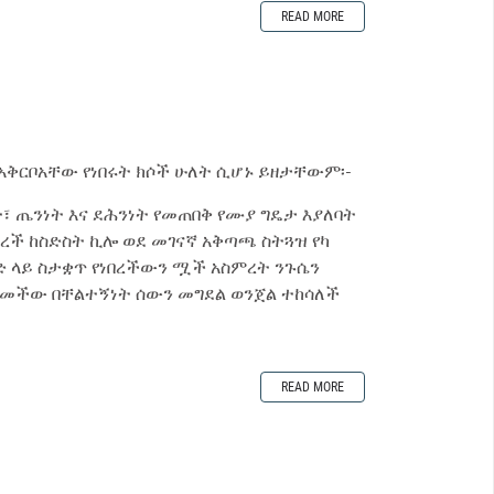
READ MORE
 አቅርቦአቸው የነበሩት ክሶች ሁለት ሲሆኑ ይዘታቸውም፡-
ወት፣ ጤንነት እና ደሕንነት የመጠበቅ የሙያ ግዴታ እያለባት
ረከረች ከስድስት ኪሎ ወደ መገናኛ አቅጣጫ ስትጓዝ የካ
ገድ ላይ ስታቋጥ የነበረችውን ሟች አስምረት ንጉሴን
ጸመችው በቸልተኝነት ሰውን መግደል ወንጀል ተከሳለች
READ MORE