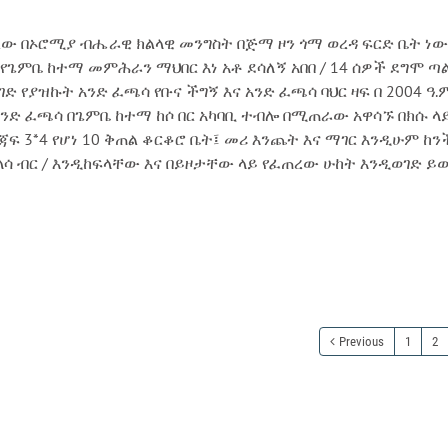
ው በኦሮሚያ ብሔራዊ ክልላዊ መንግስት በጅማ ዞን ጎማ ወረዳ ፍርድ ቤት ነው፡
ው የጌምቤ ከተማ መምሕራን ማህበር እነ አቶ ደሳለኝ አበበ / 14 ሰዎች ደግሞ ጣ
ድ የያዝኩት አንድ ፈጫሳ የቡና ችግኝ እና አንድ ፈጫሳ ባህር ዛፍ በ 2004 ዓ
ድ ፈጫሳ በጌምቤ ከተማ ከሶ በር አካባቢ ተብሎ በሚጠራው አዋሳኙ በክሱ ላይ 
ጃፍ 3*4 የሆነ 10 ቅጠል ቆርቆሮ ቤት፤ መሪ እንጨት እና ማገር እንዲሁም ከ
ሠላሳ ብር / እንዲከፍላቸው እና በይዞታቸው ላይ የፈጠረው ሁከት እንዲወገድ ይ
Previous
1
2