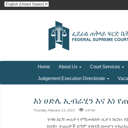
Home
About Us
Court Services
Judgement Execution Directorate
Vaca
እነ ሀድሌ ኢብራሂን እና እነ የ
Thursday, February 24, 2022
14746
ጉዳዩ እርሻ መሬትን የሚመለከት ሲሆን ክርክሩ የ
ከሳሽ፣ ተጠሪዎች ደግሞ ተከሳሽ በመሆን ተከራክረ