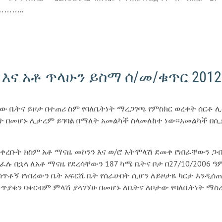
………..
እና አቶ ጥላሁን ይስማ ሰ/መ/ቁጥር 2012
ሪው ቤትና ይዞታ በተጠሪ ስም የባለቤትነት ማረጋገጫ የምስክር ወረቀት ሰርቶ 
 በመሆኑ ሊታረም ይገባል በማለት አመልካች ስላመለከተ ነው፡፡አመልካች በሲያ/
ይ ባቀረቡት ክስም አቶ ማናዜ መኮንን እና ወ/ሮ እትሞላሽ ደመቀ የነበራቸውን 
ካፈሉ በኋላ ለአቶ ማናዜ የደረሳቸውን 187 ካሜ ቤትና ቦታ በ27/10/2006 
ጥቶኝ የነበረውን ቤት አፍርሼ ቤት የሰራሁበት ሲሆን ለይዞታዬ ካርታ እንዲሰ
ጥያቄን ባቀርብም ምላሽ ያላገኘሁ በመሆኑ ለቤትና ለቦታው የባለቤትነት ማስረ