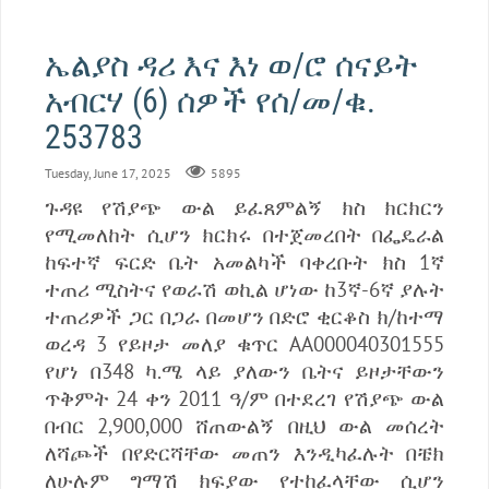
ኤልያስ ዳሪ እና እነ ወ/ሮ ሰናይት
አብርሃ (6) ሰዎች የሰ/መ/ቁ.
253783
Tuesday, June 17, 2025
5895
ጉዳዩ የሽያጭ ውል ይፈጸምልኝ ክስ ክርክርን
የሚመለከት ሲሆን ክርክሩ በተጀመረበት በፌዴራል
ከፍተኛ ፍርድ ቤት አመልካች ባቀረቡት ክስ 1ኛ
ተጠሪ ሚስትና የወራሽ ወኪል ሆነው ከ3ኛ-6ኛ ያሉት
ተጠሪዎች ጋር በጋራ በመሆን በድሮ ቂርቆስ ክ/ከተማ
ወረዳ 3 የይዞታ መለያ ቁጥር AA000040301555
የሆነ በ348 ካ.ሜ ላይ ያለውን ቤትና ይዞታቸውን
ጥቅምት 24 ቀን 2011 ዓ/ም በተደረገ የሽያጭ ውል
በብር 2,900,000 ሸጠውልኝ በዚህ ውል መሰረት
ለሻጮች በየድርሻቸው መጠን እንዲካፈሉት በቼክ
ለሁሉም ግማሽ ክፍያው የተከፈላቸው ሲሆን