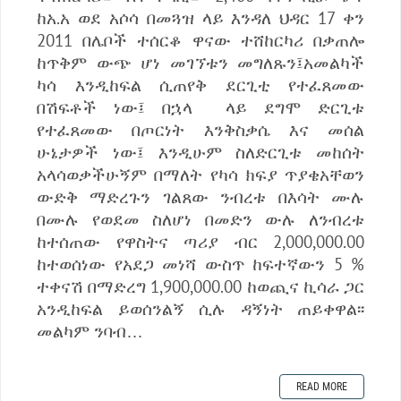
ከአ.አ ወደ አሶሳ በመጓዝ ላይ እንዳለ ህዳር 17 ቀን
2011 በሌቦች ተሰርቆ ዋናው ተሸከርካሪ በቃጠሎ
ከጥቅም ውጭ ሆነ መገኘቱን መግለጹን፤አመልካች
ካሳ እንዲከፍል ሲጠየቅ ደርጊቲ የተፈጸመው
በሽፍቶች ነው፤ በኋላ ላይ ደግሞ ድርጊቱ
የተፈጸመው በጦርነት እንቅስቃሴ እና መሰል
ሁኔታዎች ነው፤ እንዲሁም ስለድርጊቱ መከሰት
አላሳወቃችሁኝም በማለት የካሳ ክፍያ ጥያቄአቸወን
ውድቅ ማድረጉን ገልጸው ንብረቱ በእሳት ሙሉ
በሙሉ የወደመ ስለሆነ በመድን ውሉ ለንብረቱ
ከተሰጠው የዋስትና ጣሪያ ብር 2,000,000.00
ከተወሰነው የአደጋ መነሻ ውስጥ ከፍተኛውን 5 %
ተቀናሽ በማድረግ 1,900,000.00 ከወጪና ኪሳራ ጋር
አንዲከፍል ይወሰንልኝ ሲሉ ዳኝነት ጠይቀዋል፡፡
መልካም ንባብ…
READ MORE