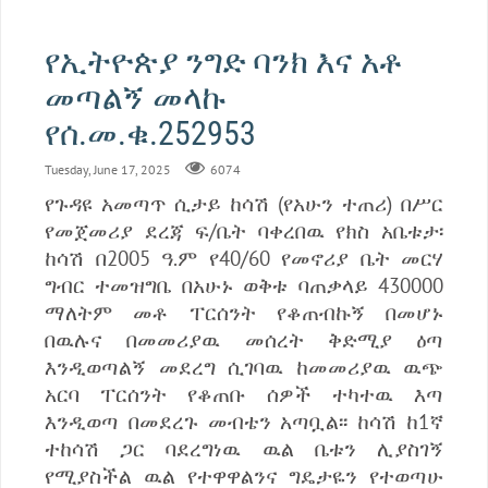
የኢትዮጵያ ንግድ ባንክ እና አቶ
መጣልኝ መላኩ
የሰ.መ.ቁ.252953
Tuesday, June 17, 2025
6074
የጉዳዩ አመጣጥ ሲታይ ከሳሽ (የአሁን ተጠሪ) በሥር
የመጀመሪያ ደረጃ ፍ/ቤት ባቀረበዉ የክስ አቤቱታ፡
ከሳሽ በ2005 ዓ.ም የ40/60 የመኖሪያ ቤት መርሃ
ግብር ተመዝግቤ በአሁኑ ወቅቱ ባጠቃላይ 430000
ማለትም መቶ ፐርሰንት የቆጠብኩኝ በመሆኑ
በዉሉና በመመሪያዉ መሰረት ቅድሚያ ዕጣ
እንዲወጣልኝ መደረግ ሲገባዉ ከመመሪያዉ ዉጭ
አርባ ፐርሰንት የቆጠቡ ሰዎች ተካተዉ እጣ
እንዲወጣ በመደረጉ መብቴን አጣቧል፡፡ ከሳሽ ከ1ኛ
ተከሳሽ ጋር ባደረግነዉ ዉል ቤቱን ሊያስገኝ
የሚያስችል ዉል የተዋዋልንና ግዴታዬን የተወጣሁ