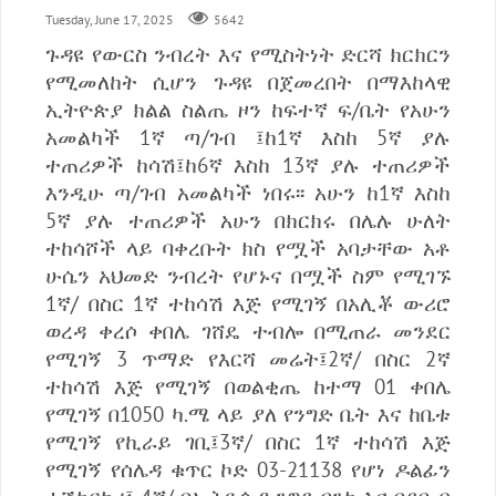
Tuesday, June 17, 2025
5642
ጉዳዩ የውርስ ንብረት እና የሚስትነት ድርሻ ክርክርን
የሚመለከት ሲሆን ጉዳዩ በጀመረበት በማእከላዊ
ኢትዮጵያ ክልል ስልጤ ዞን ከፍተኛ ፍ/ቤት የአሁን
አመልካች 1ኛ ጣ/ገብ ፤ከ1ኛ እስከ 5ኛ ያሉ
ተጠሪዎች ከሳሽ፤ከ6ኛ እስከ 13ኛ ያሉ ተጠሪዎች
እንዲሁ ጣ/ገብ አመልካች ነበሩ፡፡ አሁን ከ1ኛ እስከ
5ኛ ያሉ ተጠሪዎች አሁን በክርክሩ በሌሉ ሁለት
ተከሳሾች ላይ ባቀረቡት ክስ የሟች አባታቸው አቶ
ሁሴን አህመድ ንብረት የሆኑና በሟች ስም የሚገኙ
1ኛ/ በስር 1ኛ ተከሳሽ እጅ የሚገኝ በአሊቾ ውሪሮ
ወረዳ ቀረሶ ቀበሌ ገሸዴ ተብሎ በሚጠራ መንደር
የሚገኝ 3 ጥማድ የእርሻ መሬት፤2ኛ/ በስር 2ኛ
ተከሳሽ እጅ የሚገኝ በወልቂጤ ከተማ 01 ቀበሌ
የሚገኝ በ1050 ካ.ሜ ላይ ያለ የንግድ ቤት እና ከቤቱ
የሚገኝ የኪራይ ገቢ፤3ኛ/ በስር 1ኛ ተከሳሽ እጅ
የሚገኝ የሰሌዳ ቁጥር ኮድ 03-21138 የሆነ ዶልፊን