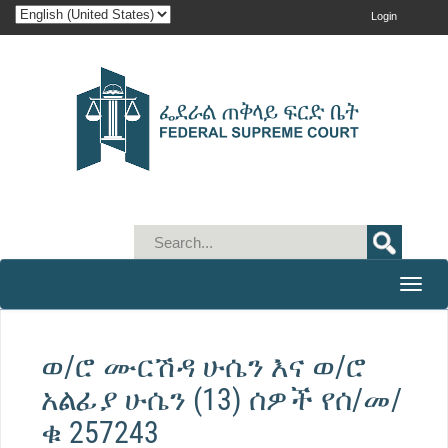
Login
Toggle
naviga
ወ/ሮ ሙርሽዳ ሁሴን እና ወ/ሮ
አልፊያ ሁሴን (13) ሰዎች የሰ/መ/
ቁ 257243