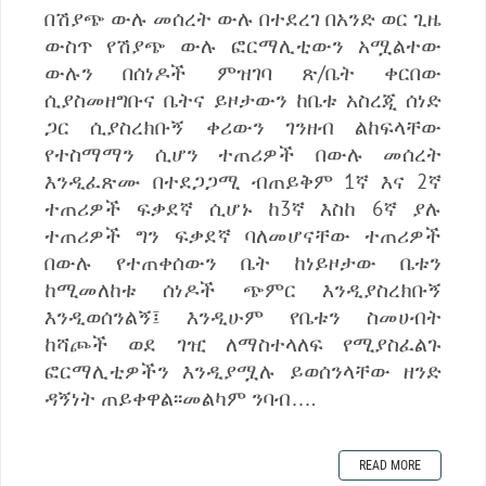
በሽያጭ ውሉ መሰረት ውሉ በተደረገ በአንድ ወር ጊዜ
ውስጥ የሽያጭ ውሉ ፎርማሊቲውን አሟልተው
ውሉን በሰነዶች ምዝገባ ጽ/ቤት ቀርበው
ሲያስመዘግቡና ቤትና ይዞታውን ከቤቱ አስረጂ ሰነድ
ጋር ሲያስረክቡኝ ቀሪውን ገንዘብ ልከፍላቸው
የተስማማን ሲሆን ተጠሪዎች በውሉ መሰረት
እንዲፈጽሙ በተደጋጋሚ ብጠይቅም 1ኛ እና 2ኛ
ተጠሪዎች ፍቃደኛ ሲሆኑ ከ3ኛ እስከ 6ኛ ያሉ
ተጠሪዎች ግን ፍቃደኛ ባለመሆናቸው ተጠሪዎች
በውሉ የተጠቀሰውን ቤት ከነይዞታው ቤቱን
ከሚመለከቱ ሰነዶች ጭምር እንዲያስረክቡኝ
እንዲወሰንልኝ፤ እንዲሁም የቤቱን ስመሀብት
ከሻጮች ወደ ገዢ ለማስተላለፍ የሚያስፈልጉ
ፎርማሊቲዎችን እንዲያሟሉ ይወሰንላቸው ዘንድ
ዳኝነት ጠይቀዋል፡፡መልካም ንባብ….
READ MORE