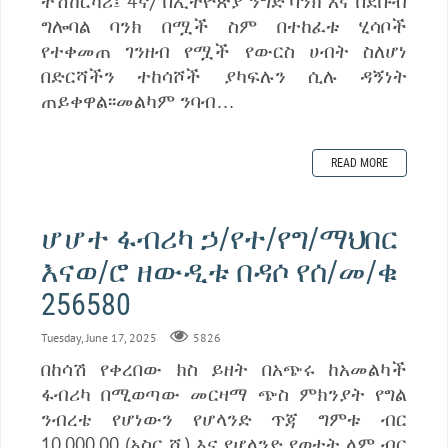
ተሽከርካሪ፤ 4ኛ/ በኢትዮጵያ ንግድ ባንክ እና በደቡብ
ግሎባል ባንክ በሟች ስም በተከፈቱ ሂሳቦች
የተቀመጠ ገንዘብ የሟች የውርስ ሀብት ስለሆነ
በድርሻችን ተከሳሾች ያካፍሉን ሲሉ ዳኝነት
ጠይቀዋል፡፡መልካም ንባብ…
READ MORE
ሆሆተ ፋብሪካ ኃ/የተ/የግ/ማህበር
እናወ/ሮ ዘውዲቱ በዳሶ የሰ/መ/ቁ
256580
Tuesday, June 17, 2025
5826
በከሳሽ የቀረበው ክስ ይዘት በአጭሩ ከአመልካች
ፋብሪካ በሚወጣው መርዛማ ጭስ ምክንያት የግል
ንብረቴ የሆነውን የሆላንድ ጥጃ ግምቱ ብር
10,000.00 (አስር ሺ) እና የሆላንድ የወተት ላም ብር