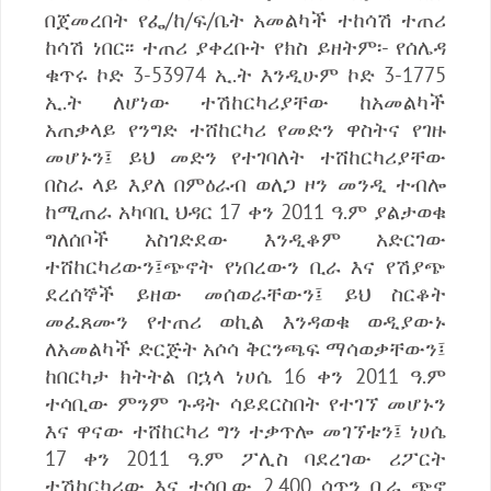
በጀመረበት የፌ/ከ/ፍ/ቤት አመልካች ተከሳሽ ተጠሪ
ከሳሽ ነበር፡፡ ተጠሪ ያቀረቡት የክስ ይዘትም፡- የሰሌዳ
ቁጥሩ ኮድ 3-53974 ኢ.ት እንዲሁም ኮድ 3-1775
ኢ.ት ለሆነው ተሽከርካሪያቸው ከአመልካች
አጠቃላይ የንግድ ተሸከርካሪ የመድን ዋስትና የገዙ
መሆኑን፤ ይህ መድን የተገባለት ተሸከርካሪያቸው
በስራ ላይ እያለ በምዕራብ ወለጋ ዞን መንዲ ተብሎ
ከሚጠራ አካባቢ ህዳር 17 ቀን 2011 ዓ.ም ያልታወቁ
ግለሰቦች አስገድደው እንዲቆም አድርገው
ተሸከርካሪውን፤ጭኖት የነበረውን ቢራ እና የሽያጭ
ደረሰኞች ይዘው መሰወራቸውን፤ ይህ ስርቆት
መፈጸሙን የተጠሪ ወኪል እንዳወቁ ወዲያውኑ
ለአመልካች ድርጅት አሶሳ ቅርንጫፍ ማሳወቃቸውን፤
ከበርካታ ክትትል በኋላ ነሀሴ 16 ቀን 2011 ዓ.ም
ተሳቢው ምንም ጉዳት ሳይደርስበት የተገኘ መሆኑን
እና ዋናው ተሸከርካሪ ግን ተቃጥሎ መገኘቱን፤ ነሀሴ
17 ቀን 2011 ዓ.ም ፖሊስ ባደረገው ሪፖርት
ተሽከርካሪው እና ተሳቢው 2,400 ሳጥን ቢራ ጭኖ