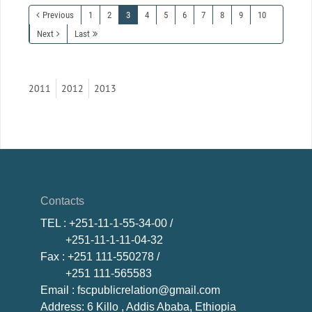
Previous
1
2
3
4
5
6
7
8
9
10
Next
Last
2011
2012
2013
Contacts
TEL
: +251-11-1-55-34-00 /
+251-11-1-11-04-32
Fax
: +251 111-550278 /
+251 111-565583
Email
: fscpublicrelation@gmail.com
Address: 6 Killo , Addis Ababa, Ethiopia