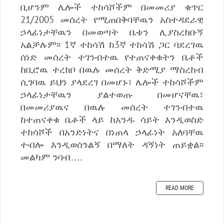
ቢሆንም ሌሎች ተከሳሾችም በመመሪያ ቁጥር
21/2005 መሰረት የሚጠበቅባቸዉን አስተዳደራዊ
ኃላፊነታቸዉን በመወጣት ቤቱን ሊያስረክቡኝ
አልቻሉም፡፡ 1ኛ ተከሳሽ ከ3ኛ ተከሳሽ ጋር ባደረገዉ
ሰነድ መሰረት ተገንብተዉ የተጠናቀቁትን ቤቶች
ከቢሮዉ ተረክቦ በዉሉ መሰረት ቅድሚያ ማስረከብ
ሲገባዉ ይህን ያላደረገ በመሆኑ፣ ሌሎች ተከሳሾችም
ኃላፊነታቸዉን ያልተወጡ በመሆናቸዉ፣
በመመሪያዉና በዉሉ መሰረት ተገንብተዉ
ከተጠናቀቁ ቤቶች ላይ ከአንዱ ሳይት እንዲወስድ
ተከሳሾች በአንድነትና በነጠላ ኃላፊነት አለባቸዉ
ተብሎ እንዲወሰንልኝ በማለት ዳኝነት ጠይቋል፡፡
መልካም ንባብ….
READ MORE