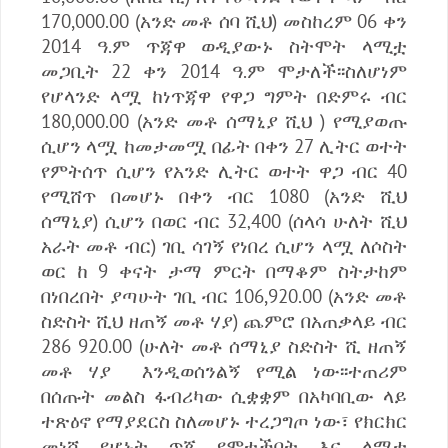
170,000.00 (አንድ መቶ ሰባ ሺህ) መስከረም 06 ቀን
2014 ዓ.ም ጥጃዋ ወዲያውኑ ስትሞት ላሚቷ
መጋቢት 22 ቀን 2014 ዓ.ም ሞታለች፡፡ስለሆነም
የሆላንድ ላሟ ከነጥጃዋ የዋጋ ግምት በድምሩ ብር
180,000.00 (አንድ መቶ ሰማኒያ ሺህ ) የሚያወጡ
ሲሆን ላሟ ከመታመሟ በፊት በቀን 27 ሊትር ወተት
የምትሰጥ ሲሆን የአንድ ሊትር ወተት ዋጋ ብር 40
የሚሸጥ በመሆኑ በቀን ብር 1080 (አንድ ሺህ
ሰማኒያ) ሲሆን በወር ብር 32‚400 (ሰላሳ ሁለት ሺህ
አራት መቶ ብር) ገቢ ሳገኝ የነበረ ሲሆን ላሟ ለሶስት
ወር ከ 9 ቀናት ታማ ምርት በማቆም ስትታከም
በነበረበት ያጣሁት ገቢ ብር 106,920.00 (አንድ መቶ
ስድስት ሺህ ዘጠኝ መቶ ሃያ) ጨምሮ በአጠቃላይ ብር
286 920.00 (ሁለት መቶ ሰማኒያ ስድስት ሺ ዘጠኝ
መቶ ሃያ እንዲወሰንልኝ የሚል ነው፡፡ተጠሪም
በሰጡት መልስ ፋብሪካው ሲቋቋም በአካባቢው ላይ
ተጽዕኖ የማያደርስ ስለመሆኑ ተረጋግጦ ነው፣ የክርክር
መነሻ የሆኑት ጥጃ የሞተችበት እና ላሚቷ