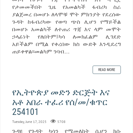
የታመመችበት ጊዜ የአመልካች ፋብሪካ ስራ
ያልጀመረ በመሆኑ ለላሞቹ ሞት ምክንያት የደረሰው
ጉዳት ከፋብሪካው የወጣ ጭስ ሊሆን የማይችል
በመሆኑ አመልካች ለተጠሪ ጥጃ እና ላም መሞት
ኃላፊነት የለበትም፤ካሳ ለመክፈልም ሊገደድ
አይችልም በሚል የቀረበው ክስ ውድቅ እንዲደረግ
ጠይቀዋል፡፡መልካም ንባብ…
READ MORE
የኢትዮጵያ መድን ድርጅት እና
አቶ አበራ ተፈሪ የሰ/መ/ቁጥር
254101
Tuesday, June 17, 2025
5708
ጉዳዩ የጉዳት ካሳን የሚመለከት ሲሆን ክሱ