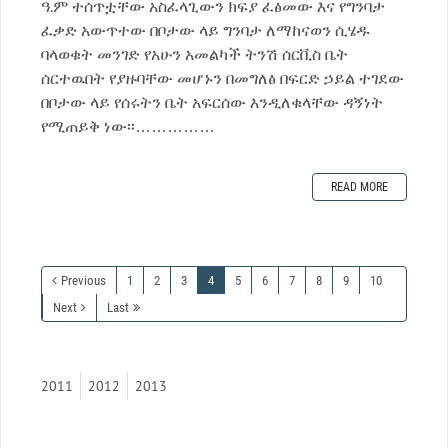
ዓ.ም ተሰጥቷቸው አስፈላጊውን ክፍያ ፈፅመው እና የግንባታ
ፈቃድ አውጥተው በቦታው ላይ ግንባታ ለማከናወን ሲሄዱ
ባላወቁት መንገድ የአሁን አመልካች ትንሽ ሰርቪስ ቤት
ሰርተዉበት የያዙባቸው መሆኑን በመግለፅ በፍርድ ኃይል ተገደው
በቦታው ላይ የሰሩትን ቤት አፍርሰው እንዲለቁላቸው ዳኝነት
የሚጠይቅ ነው፡፡……………
READ MORE
Previous
1
2
3
4
5
6
7
8
9
10
Next
Last
2011
2012
2013