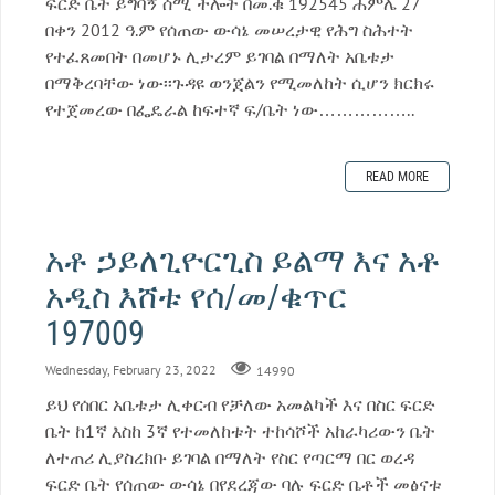
ፍርድ ቤት ይግባኝ ሰሚ ችሎት በመ.ቁ 192545 ሐምሌ 27
በቀን 2012 ዓ.ም የሰጠው ውሳኔ መሠረታዊ የሕግ ስሕተት
የተፈጸመበት በመሆኑ ሊታረም ይገባል በማለት አቤቱታ
በማቅረባቸው ነው፡፡ጉዳዩ ወንጀልን የሚመለከት ሲሆን ክርክሩ
የተጀመረው በፌዴራል ከፍተኛ ፍ/ቤት ነው……………..
READ MORE
አቶ ኃይለጊዮርጊስ ይልማ እና አቶ
አዲስ እሸቱ የሰ/መ/ቁጥር
197009
Wednesday, February 23, 2022
14990
ይህ የሰበር አቤቱታ ሊቀርብ የቻለው አመልካች እና በስር ፍርድ
ቤት ከ1ኛ እስከ 3ኛ የተመለከቱት ተከሳሾች አከራካሪውን ቤት
ለተጠሪ ሊያስረክቡ ይገባል በማለት የስር የጣርማ በር ወረዳ
ፍርድ ቤት የሰጠው ውሳኔ በየደረጃው ባሉ ፍርድ ቤቶች መፅናቱ