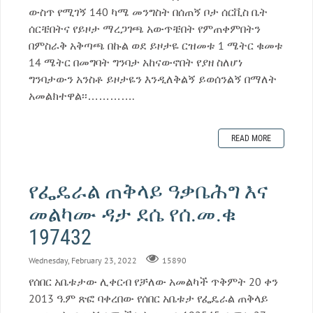
ውስጥ የሚገኝ 140 ካሜ መንግስት በሰጠኝ ቦታ ሰርቪስ ቤት
ሰርቼበትና የይዞታ ማረጋገጫ አውጥቼበት የምጠቀምበትን
በምስራቅ አቅጣጫ በኩል ወደ ይዞታዬ ርዝመቱ 1 ሜትር ቁመቱ
14 ሜትር በመግባት ግንባታ አከናውኖበት የያዘ ስለሆነ
ግንባታውን አንስቶ ይዞታዬን እንዲለቅልኝ ይወሰንልኝ በማለት
አመልክተዋል፡፡………….
READ MORE
የፌዴራል ጠቅላይ ዓቃቤሕግ እና
መልካሙ ዳታ ደሴ የሰ.መ.ቁ
197432
Wednesday, February 23, 2022
15890
የሰበር አቤቱታው ሊቀርብ የቻለው አመልካች ጥቅምት 20 ቀን
2013 ዓ.ም ጽፎ ባቀረበው የሰበር አቤቱታ የፌዴራል ጠቅላይ