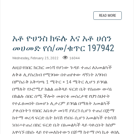
READ MORE
አቶ ዮሀንስ ክፍሉ እና አቶ ሀሰን
መሀመድ የሰ/መ/ቁጥር 197942
Wednesday, February 23, 2022
16044
ለዚህ የሰበር ክርክር መነሻ የሆነው ጉዳይ ተጠሪ ለአመልካች
ለቅቆ ሊያስረክብ የሚገባው በተጠየቀው ዳኝነት አግባብ
በምስራቅ አቅጣጫ 1 ሜትር × 14 ሜትር ሊሆን ይገባል
በማለት የኦሮሚያ ክልል ጠቅላይ ፍርድ ቤት የሰጠው ውሳኔ
በክልሉ ሰበር ሰሚ ችሎት መፅናቱ መሰረታዊ የህግ ስህተት
የተፈፀመበት በመሆኑ ሊታረም ይገባል በማለት አመልካች
ያቀረቡትን የሰበር አቤቱታ መነሻ ያደረገ ሲሆን ተጠሪ በጅማ
ከተማ ወረዳ ፍርድ ቤት ከሳሽ የነበሩ ሲሆን አመልካች ተከሳሽ
ነበሩ፡፡ተጠሪ በስር ፍርድ ቤት በአመልካች ላይ ባቀረቡት ክስም
አዋሳኙ በክሱ ላይ የተመለከተውን በጅማ ከተማ ቦሳ ኪቶ ቀበሌ