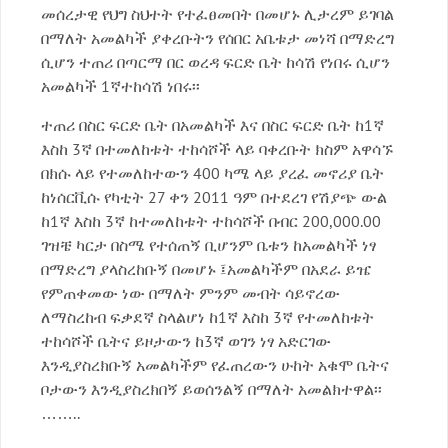
መሰረታዊ የህግ ስህተት የተፈፀመበት በመሆኑ ሊታረም ይገባል
በማለት አመልካች ያቀረቡትን የሰበር አቤቱታ መነሻ በማድረግ
ሲሆን ተጠሪ በጣርማ በር ወረዳ ፍርድ ቤት ከሳሽ የነበሩ ሲሆን
አመልካች 1ኛተከሳሽ ነበሩ፡፡
ተጠሪ በስር ፍርድ ቤት በአመልካች እና በስር ፍርድ ቤት ከ1ኛ
እስከ 3ኛ በተመለከቱት ተከሳሾች ላይ ባቀረቡት ክስም አዋሳኙ
በክሱ ላይ የተመለከተውን 400 ካሜ ላይ ያረፈ መኖሪያ ቤት
ከነሰርቪሱ የካቲት 27 ቀን 2011 ዓም በተደረገ የሽያጭ ውል
ከ1ኛ እስከ 3ኛ ከተመለከቱት ተከሳሾች በብር 200,000.00
ገዝቼ ካርታ በስሜ የተሰጠኝ ቢሆንም ቤቱን ከአመልካች ነፃ
በማድረግ ያላስረከቡኝ በመሆኑ ፤አመልካችም በአደራ ይዤ
የምጠቀመው ነው በማለት ምንም መብት ሳይኖረው
ለማስረከብ ፍቃደኛ ስላልሆነ ከ1ኛ እስከ 3ኛ የተመለከቱት
ተከሳሾች ቤትና ይዞታውን ከ3ኛ ወገን ነፃ አድርገው
እንዲያስረክቡኝ አመልካችም የፈጠረውን ሁከት አቁሞ ቤትና
ቦታውን እንዲያስረክበኝ ይወሰንልኝ በማለት አመልክተዋል፡፡
……..