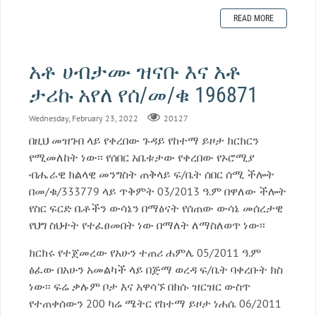
READ MORE
አቶ ሀብታሙ ዝናቡ እና አቶ
ታሪኩ አየለ የሰ/መ/ቁ 196871
Wednesday, February 23, 2022
20127
በዚህ መዝገብ ላይ የቀረበው ጉዳይ የከተማ ይዞታ ክርክርን
የሚመለከት ነው፡፡ የሰበር አቤቱታው የቀረበው የኦሮሚያ
ብሔራዊ ክልላዊ መንግስት ጠቅላይ ፍ/ቤት ሰበር ሰሚ ችሎት
በመ/ቁ/333779 ላይ ጥቅምት 03/2013 ዓ.ም በዋለው ችሎት
የስር ፍርድ ቤቶችን ውሳኔን በማፅናት የሰጠው ውሳኔ መሰረታዊ
የህግ ስህተት የተፈፀመበት ነው በማለት ለማስለወጥ ነው፡፡
ክርክሩ የተጀመረው የአሁን ተጠሪ ሐምሌ 05/2011 ዓ.ም
ፅፈው በአሁን አመልካች ላይ በጅማ ወረዳ ፍ/ቤት ባቀረቡት ክስ
ነው፡፡ ፍሬ ቃሉም ቦታ እና አዋሳኙ በክሱ ዝርዝር ውስጥ
የተጠቀሰውን 200 ካሬ ሜትር የከተማ ይዞታ ነሐሴ 06/2011