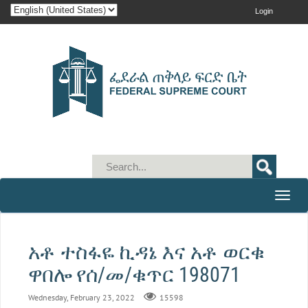
Login
Toggle
naviga
አቶ ተስፋዬ ኪዳኔ እና አቶ ወርቁ
ዋበሎ የሰ/መ/ቁጥር 198071
Wednesday, February 23, 2022
15598