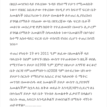
በዚህ መዝገብ ላይ የቀረበው ጉዳይ የከተማ ቦታን የሚመለከት
ነው፡፡ የሰበር አቤቱታው የቀረበው የሀዲያ ዞን ከፍተኛ ፍርድ ቤት
አመልካች አከራካሪውን ይዞታ በመልቀቅ ለተጠሪ ሊያስረክብ
ይገባል በማለት የሰጠው ውሳኔ በየደረጃው ባሉ ፍርድ ቤቶች
መፅናቱ መሰረታዊ የህግ ስህተት የተፈፀመበት በመሆኑ ሊታረም
ይገባል በማለት አመልካች ስላመለከቱ ነው፡፡አመልካች በሆሳዕና
ከተማ አስተዳደር ፍርድ ቤት ተከሳሽ የነበሩ ሲሆን ተጠሪ ከሳሽ
ነበሩ፡፡
ተጠሪ የካቲት 19 ቀን 2011 ዓ.ም ጽፈው በአመልካች ላይ
ባቀረቡት ክስም አዋሳኙ በክሱ ውስጥ የተጠቀሰውን በቢቾ ቀበሌ
የሚገኘውን ይዞታ ከ1998 ዓ.ም ጀምሮ በስጦታ አግኝቼ ቆርቆሮ
ቤት ሰርቼ የምጠቀምበትን በ2008 ዓም በተደረገው ህገ ወጥ
ይዞታን ስርአት የማስያዝ አሰራር ይዤ ካለሁበት 6 ሜትር
መንገድ በመውሰዱ ወደ አመልካች ይዞታ ውስጥ ሲያስገባኝ
አመልካችም ከኋላ ለኔ ለቅቆ ወደፊት እንዲሸጋሸግ ሲደረግ ለኔ
በተሰጠኝ ይዞታ ላይ ቤት ገንብቶ ለመልቀቅ ፈቃደኛ ስላልሆነ
በራሱ ወጪ አፍርሶ እንዲለቅልኝ ይወሰንልኝ በማለት ዳኝነት
ጠይቀዋል፡፡………….