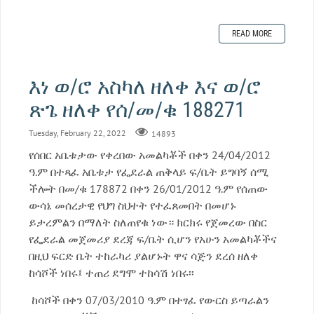
READ MORE
እነ ወ/ሮ አስካለ ዘለቀ እና ወ/ሮ
ጽጌ ዘለቀ የሰ/መ/ቁ 188271
Tuesday, February 22, 2022
14893
የሰበር አቤቱታው የቀረበው አመልካቾች በቀን 24/04/2012
ዓ.ም በተጻፈ አቤቱታ የፌደራል ጠቅላይ ፍ/ቤት ይግባኝ ሰሚ
ችሎት በመ/ቁ 178872 በቀን 26/01/2012 ዓ.ም የሰጠው
ውሳኔ መሰረታዊ የህግ ስህተት የተፈጸመበት በመሆኑ
ይታረምልን በማለት ስለጠየቁ ነው። ክርክሩ የጀመረው በስር
የፌደራል መጀመሪያ ደረጃ ፍ/ቤት ሲሆን የአሁን አመልካቾችና
በዚህ ፍርድ ቤት ተከራካሪ ያልሆኑት ዋና ሳጅን ደረሰ ዘለቀ
ከሳሾች ነበሩ፤ ተጠሪ ደግሞ ተከሳሽ ነበሩ፡፡
ከሳሾች በቀን 07/03/2010 ዓ.ም በተፃፈ የውርስ ይጣራልን