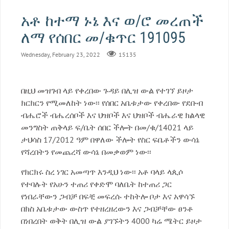
አቶ ከተማ ኑኔ እና ወ/ሮ መረጠች
ለማ የሰበር መ/ቁጥር 191095
Wednesday, February 23, 2022
15135
በዚህ መዝገብ ላይ የቀረበው ጉዳይ በሊዝ ውል የተገኘ ይዞታ
ክርክርን የሚመለከት ነው፡፡ የሰበር አቤቱታው የቀረበው የደቡብ
ብሔሮች ብሔረሰቦች እና ህዝቦች እና ህዝቦች ብሔራዊ ክልላዊ
መንግስት ጠቅላይ ፍ/ቤት ሰበር ችሎት በመ/ቁ/14021 ላይ
ታህሳስ 17/2012 ዓም በዋለው ችሎት የስር ፍቤቶችን ውሳኔ
የሻረበትን የመጨረሻ ውሳኔ በመቃወም ነው፡፡
የክርክሩ ስረ ነገር አመጣጥ እንዲህ ነው፡፡ አቶ ባላይ ላጲሶ
የተባሉት የአሁን ተጠሪ የቀድሞ ባለቤት ከተጠሪ ጋር
የነበራቸውን ጋብቻ በፍቺ መፍረሱ ተከትሎ ቦታ እና አዋሳኙ
በክስ አቤቱታው ውስጥ የተዘረዘረውን እና ጋብቻቸው ፀንቶ
በነበረበት ወቅት በሊዝ ውል ያገኙትን 4000 ካሬ ሜትር ይዞታ