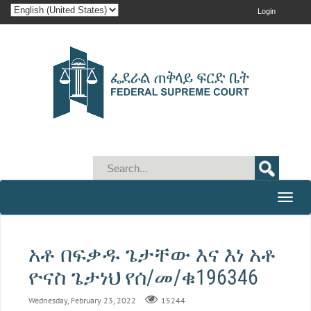
Login
Toggle
naviga
አቶ በፍቃዱ ጌታቸው እና እነ አቶ
ዮናስ ጌታነህ የሰ/መ/ቁ196346
Wednesday, February 23, 2022
15244