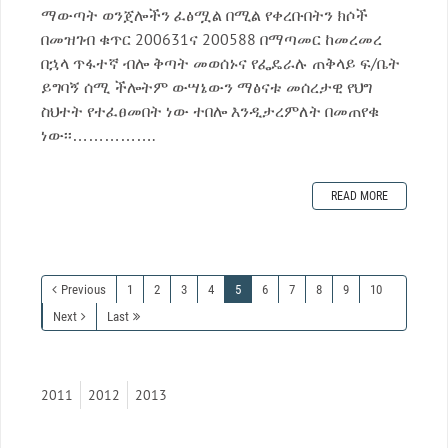
ማውጣት ወንጀሎችን ፈፅሟል በሚል የቀረቡበትን ክሶች
በመዝገብ ቁጥር 200631ና 200588 በማጣመር ከመረመረ
በኋላ ጥፋተኛ ብሎ ቅጣት መወሰኑና የፌዴራሉ ጠቅላይ ፍ/ቤት
ይግባኝ ሰሚ ችሎትም ውሣኔውን ማፅናቱ መሰረታዊ የህግ
ስህተት የተፈፀመበት ነው ተበሎ እንዲታረምለት በመጠየቁ
ነው፡፡…………….
READ MORE
Previous
1
2
3
4
5
6
7
8
9
10
Next
Last
2011
2012
2013