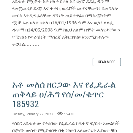
አቤቱታ የሟቾች አቶ ዘለቀ በቀለ እና ወ/ሮ ደደፌ ዱጉማ
የመጀመሪያ ደረጃ እና ተተኪ ወራሾች መሆናቸውን፤ በመግለጽ
ውርስ እንዲጣራላቸው ዳኝነት ጠይቀዋል፡፡ በማስረጃነትም
ሟች አቶ ዘለቀ በቀለ በ16/01/1996 ዓ.ም እና ወ/ሮ ደደፌ
ዱጉማ በ14/03/2008 ዓ.ም ከዚህ አለም በሞት መለየታቸውን
የሚገልፅ የወራሽነት ማስረጃ አቅርበዋል፡፡እንደሚከተለው
ቀርቧል………
READ MORE
አቶ መለሰ ዘርጋው እና የፌዴራል
ጠቅላይ ዐ/ሕግ የሰ/መ/ቁጥር
185932
Tuesday, February 22, 2022
15470
የሰበር አቤቱታው የቀረበው የፌዴራል ከፍተኛ ፍ/ቤት አመልካች
በሂሣቡ ውስጥ የሚያዝበት በቂ ገንዘብ አለመኖሩን እያወቀ ቼክ