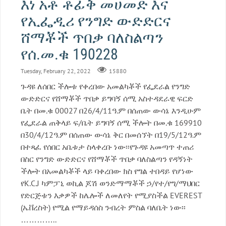
እነ አቶ ቶፊቅ መሀመድ እና
የኢፌዲሪ የንግድ ውድድርና
ሸማቾች ጥበቃ ባለስልጣን
የሰ.መ.ቁ 190228
Tuesday, February 22, 2022
15880
ጉዳዩ ለሰበር ችሎቱ የቀረበው አመልካቾች የፌደራል የንግድ
ውድድርና የሸማቾች ጥበቃ ይግባኝ ሰሚ አስተዳደራዊ ፍርድ
ቤት በመ.ቁ 00027 በ26/4/11ዓ.ም በሰጠው ውሳኔ እንዲሁም
የፌደራል ጠቅላይ ፍ/ቤት ይግባኝ ሰሚ ችሎት በመ.ቁ 169910
በ30/4/12ዓ.ም በሰጠው ውሳኔ ቅር በመሰኘት በ19/5/12ዓ.ም
በተጻፈ የሰበር አቤቱታ ስላቀረቡ ነው፡፡የጉዳዩ አመጣጥ ተጠሪ
በስር የንግድ ውድድርና የሸማቾች ጥበቃ ባለስልጣን የዳኝነት
ችሎት በአመልካቾች ላይ ባቀረበው ክስ የግል ተበዳይ የሆነው
የK.C.J ካምፓኒ ወኪል ጆሽ ወንድማማቾች ኃ/የተ/የግ/ማህበር
የድርጅቱን እቃዎች ከሌሎች ለመለየት የሚያስችል EVEREST
(ኤቨረስት) የሚል የማይዳሰስ ንብረት ምስል ባለቤት ነው፡፡
…………..