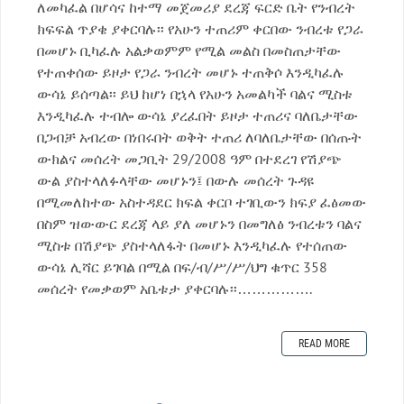
ለመካፈል በሆሳና ከተማ መጀመሪያ ደረጃ ፍርድ ቤት የንብረት
ክፍፍል ጥያቄ ያቀርባሉ፡፡ የአሁን ተጠሪም ቀርበው ንብረቱ የጋራ
በመሆኑ ቢካፈሉ አልቃወምም የሚል መልስ በመስጠታቸው
የተጠቀሰው ይዞታ የጋራ ንብረት መሆኑ ተጠቅሶ እንዲካፈሉ
ውሳኔ ይሰጣል፡፡ ይህ ከሆነ በኋላ የአሁን አመልካች ባልና ሚስቱ
እንዲካፈሉ ተብሎ ውሳኔ ያረፈበት ይዞታ ተጠሪና ባለቤታቸው
በጋብቻ አብረው በነበሩበት ወቅት ተጠሪ ለባለቤታቸው በሰጡት
ውክልና መሰረት መጋቢት 29/2008 ዓም በተደረገ የሽያጭ
ውል ያስተላለፉላቸው መሆኑን፤ በውሉ መሰረት ጉዳዩ
በሚመለከተው አስተዳደር ክፍል ቀርቦ ተገቢውን ክፍያ ፈፅመው
በስም ዝውውር ደረጃ ላይ ያለ መሆኑን በመግለፅ ንብረቱን ባልና
ሚስቱ በሽያጭ ያስተላለፋት በመሆኑ እንዲካፈሉ የተሰጠው
ውሳኔ ሊሻር ይገባል በሚል በፍ/ብ/ሥ/ሥ/ህግ ቁጥር 358
መሰረት የመቃወም አቤቱታ ያቀርባሉ፡፡…………….
READ MORE