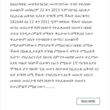
ለዚህ የሰበር መዝገብ ክርክር መነሻ የሆነው ጉዳይ የቀረበው
አመልካች መስከረም 22 ቀን 2013 ዓ.ም በተፃፈ አቤቱታ
የፌደራል ጠቅላይ ፍ/ቤት ይግባኝ ሰሚ ችሎት በመ/ቁጥር
182644 ሰኔ 12 ቀን 2012 ዓ/ም በዋለው ችሎት የሰጠው
ውሳኔ መሰረታዊ የህግ ስህተት የተፈጸመበት በመሆኑ በሰበር
ታይቶ እንዲታረምልኝ በማለት ቅሬታውን በማቅረቡ ነው፡፡
ቅሬታውም አቤት የተባለበትን ውሣኔ፣ አመልካች
የሚቃወምባቸውን ምክንያቶች የሚዘረዝርና በሰበር ሰሚው
ችሎት በኩል ሊታይልኝ ይገባል የሚለውን ዳኝነት የሚጠይቅ
ሲሆን፣ ያከራከረን ቤት በእናቴ ስም የተመዘገበ መሆኑ ተረጋግጦ
እያለ ጣልቃ ገብዎች ቤቶቹን ሰራን የሚሉት 1ኛ ጣ/ገብ አያቴ
ሞግዚቴ ሆኖ ባለበት ጊዜ መሆኑ እየታወቀ የፌደራል ጠቅላይ ፍ/
ቤት ይግባኝ ሰሚ ችሎት ያላደረኩትን እርቅ መሰረት አደርጎ
መወሰኑ መሰረታዊ የህግ ስህተት የተፈጸመበት በመሆኑ
ይታረምልኝ የሚል ነው፡፡……..
READ MORE