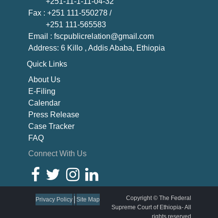
+251-11-1-11-04-32
Fax
: +251 111-550278 /
+251 111-565583
Email
: fscpublicrelation@gmail.com
Address: 6 Killo , Addis Ababa, Ethiopia
Quick Links
About U
s
E-Filing
Calendar
Press Release
Case Tracker
FAQ
Connect With Us
Copyright © The Federal
|
Privacy Policy
Site Map
Supreme Court of Ethiopia- All
rights reserved