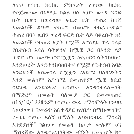
ለዚህ የሰበር ክርክር ምክንያት የሆነው ክርክር
የተጀመረው በአማራ ክልል ባሶ ሊበን ወረዳ ፍርድ
ቤት ሲሆን በወረዳው ፍርድ ቤት ተጠሪ ከሳሽ
አመልካች ደግሞ ተከሳሽ በመሆን ተከራክረዋል፡፡
ተጠሪ በባሶ ሊበን ወረዳ ፍርድ ቤት ላይ ባቀረቡት ክስ
አመልካች የተጠሪ አያት የሟች እማሆይ ጥሩ በላይ
የቤተሰብ አባል ሳትሆንና ከሟቿ ጋር በአንድ ላይ
ሆኖም ሆነ ከውጭ ሆኖ ሟቿን ሳትጦርና ሳትንከባከብ
እንደጦረች እንደተንከባከበችና የሟቿ የቤተሰብ አባል
እንደሆነች አስመስላ የሟቿን የእድሜ ባለፀጋነትን
እንደ መልካም አጋጣሚ በመጠቀም ሟቿ ከቢሮ
ሳይሄዱ እንደሄዱና በስጦታ እንዳስተላለፉላት
በማድረግ ከመሬት ባለሙያ ጋር በመመሳጠር
በ13/10/1998ዓ.ም የስጦታ ውል በማስሞላት የኑዛዜ
ስጦታውን በመሬት አስተዳደር ጽ/ቤት በማስመዝገብ
የኑዛዜ ስጦታ አለኝ በማለት አጭበርብራ ማስረጃ
እንደያዘች” ገልጸው የመሬት ስጦታ ውሉም ሆነ
ማስረጃው እንዲሰረዝላቸው ዳኝነት በመጠየቅ ክስ