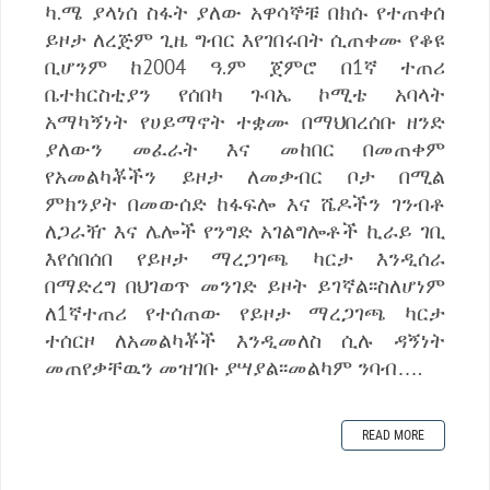
ካ.ሜ ያላነሰ ስፋት ያለው አዋሳኞቹ በክሱ የተጠቀሰ
ይዞታ ለረጅም ጊዜ ግብር እየገበሩበት ሲጠቀሙ የቆዩ
ቢሆንም ከ2004 ዓ.ም ጀምሮ በ1ኛ ተጠሪ
ቤተክርስቲያን የሰበካ ጉባኤ ኮሚቴ አባላት
አማካኝነት የሀይማኖት ተቋሙ በማህበረሰቡ ዘንድ
ያለውን መፈራት እና መከበር በመጠቀም
የአመልካቾችን ይዞታ ለመቃብር ቦታ በሚል
ምክንያት በመውሰድ ከፋፍሎ እና ሼዶችን ገንብቶ
ለጋራዥ እና ሌሎች የንግድ አገልግሎቶች ኪራይ ገቢ
እየሰበሰበ የይዞታ ማረጋገጫ ካርታ እንዲሰራ
በማድረግ በህገወጥ መንገድ ይዞት ይገኛል፡፡ስለሆነም
ለ1ኛተጠሪ የተሰጠው የይዞታ ማረጋገጫ ካርታ
ተሰርዞ ለአመልካቾች እንዲመለስ ሲሉ ዳኝነት
መጠየቃቸዉን መዝገቡ ያሣያል፡፡መልካም ንባብ….
READ MORE