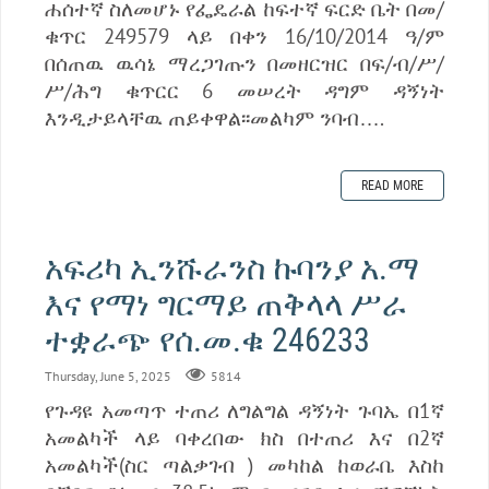
ሐሰተኛ ስለመሆኑ የፌዴራል ከፍተኛ ፍርድ ቤት በመ/
ቁጥር 249579 ላይ በቀን 16/10/2014 ዓ/ም
በሰጠዉ ዉሳኔ ማረጋገጡን በመዘርዝር በፍ/ብ/ሥ/
ሥ/ሕግ ቁጥርር 6 መሠረት ዳግም ዳኝነት
እንዲታይላቸዉ ጠይቀዋል፡፡መልካም ንባብ….
READ MORE
አፍሪካ ኢንሹራንስ ኩባንያ አ.ማ
እና የማነ ግርማይ ጠቅላላ ሥራ
ተቋራጭ የሰ.መ.ቁ 246233
Thursday, June 5, 2025
5814
የጉዳዩ አመጣጥ ተጠሪ ለግልግል ዳኝነት ጉባኤ በ1ኛ
አመልካች ላይ ባቀረበው ክስ በተጠሪ እና በ2ኛ
አመልካች(ስር ጣልቃገብ ) መካከል ከወራቤ እስከ