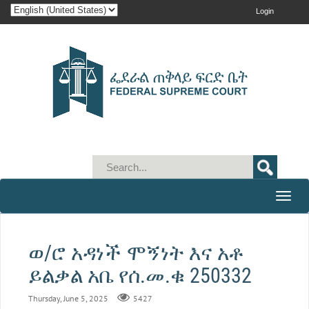
Login
Toggle
naviga
ወ/ሮ አዳነች ሞኝነት እና አቶ
ይልቃል አቤ የሰ.መ.ቁ 250332
Thursday, June 5, 2025
5427