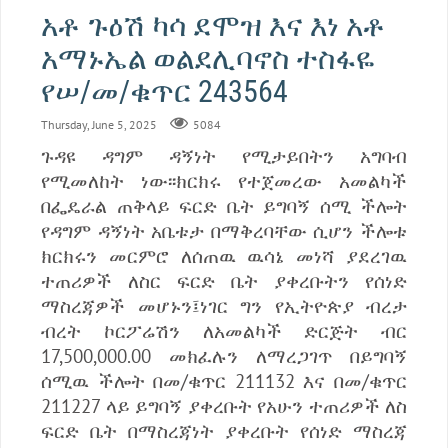
አቶ ጉዕሽ ካሳ ደሞዝ እና እነ አቶ
አማኑኤል ወልደሊባኖስ ተስፋዬ
የሠ/መ/ቁጥር 243564
Thursday, June 5, 2025
5084
ጉዳዩ ዳግም ዳኝነት የሚታይበትን አግባብ
የሚመለከት ነው፡፡ክርክሩ የተጀመረው አመልካች
በፌዴራል ጠቅላይ ፍርድ ቤት ይግባኝ ሰሚ ችሎት
የዳግም ዳኝነት አቤቱታ በማቅረባቸው ሲሆን ችሎቱ
ክርክሩን መርምሮ ለሰጠዉ ዉሳኔ መነሻ ያደረገዉ
ተጠሪዎች ለስር ፍርድ ቤት ያቀረቡትን የሰነድ
ማስረጃዎች መሆኑን፤ነገር ግን የኢትዮጵያ ብረታ
ብረት ኮርፖሬሽን ለአመልካች ድርጅት ብር
17,500,000.00 መክፈሉን ለማረጋገጥ በይግባኝ
ሰሚዉ ችሎት በመ/ቁጥር 211132 እና በመ/ቁጥር
211227 ላይ ይግባኝ ያቀረቡት የአሁን ተጠሪዎች ለስ
ፍርድ ቤት በማስረጃነት ያቀረቡት የሰነድ ማስረጃ