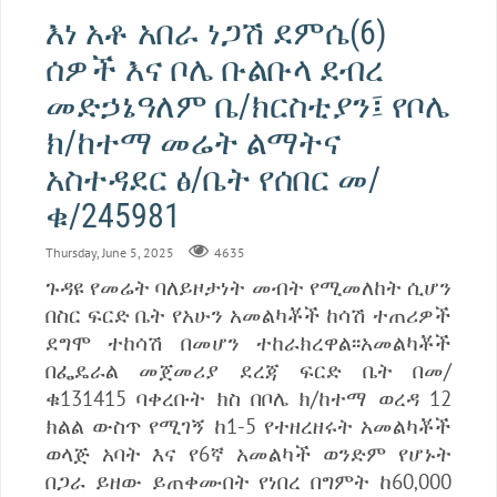
እነ አቶ አበራ ነጋሽ ደምሴ(6)
ሰዎች እና ቦሌ ቡልቡላ ደብረ
መድኃኔዓለም ቤ/ክርስቲያን፤ የቦሌ
ክ/ከተማ መሬት ልማትና
አስተዳደር ፅ/ቤት የሰበር መ/
ቁ/245981
Thursday, June 5, 2025
4635
ጉዳዩ የመሬት ባለይዞታነት መብት የሚመለከት ሲሆን
በስር ፍርድ ቤት የአሁን አመልካቾች ከሳሽ ተጠሪዎች
ደግሞ ተከሳሽ በመሆን ተከራክረዋል፡፡አመልካቾች
በፌዴራል መጀመሪያ ደረጃ ፍርድ ቤት በመ/
ቁ131415 ባቀረቡት ክስ በቦሌ ክ/ከተማ ወረዳ 12
ክልል ውስጥ የሚገኝ ከ1-5 የተዘረዘሩት አመልካቾች
ወላጅ አባት እና የ6ኛ አመልካች ወንድም የሆኑት
በጋራ ይዘው ይጠቀሙበት የነበረ በግምት ከ60‚000