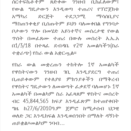
ሰርተፍኬቶችም ጸድቀው ገንዘብ ቢከፈለውም፤
የውል ግዴታውን እንዲወጣ ተጠሪና የፕሮጀክቱ
አማካሪ ድርጅት ተደጋጋሚ ማሳሰቢያና
ማስጠንቀቂያ ቢሰጡትም ይህን ባለመቀበል የግንባታ
ቦታውን ጥሎ በመሄድ አይነተኛና መሰረታዊ የውል
ጥሰት በመፈጸሙ ተጠሪ በውሉ መሰረት እ.ኤ.አ
በ1/3/18 በተጻፈ ደብዳቤ የ2ኛ አመልካችን(ስራ
ተቋራጭ) የስራ ውል አቋርጧል፡፡
የስራ ውል መቋረጡን ተከትሎ 1ኛ አመልካች
የዋስትናውን ገንዘብ ገቢ እንዲያደርግ ተጠሪ
ቢጠይቀውም የተለያዩ ምክንያቶችን በማቅረብ
የዋስትና ግዴታውን ለመወጣት ፈቃደኛ ባለመሆኑ 1ኛ
አመልካች በመልካም ስራ አፈጻጸም ዋስትና መሰረት
ብር 45‚844‚565 ክፍያ እንዲፈጽም ከተጠየቀበት
ግዜ ከ27/6/2010ዓ.ም ጀምሮ ከሚታሰብ ህጋዊ
ወለድ ጋር እንዲከፍል እንዲወሰንበት በማለት ዳኝነት
ጠይቋል፡፡መልካም ንባብ…