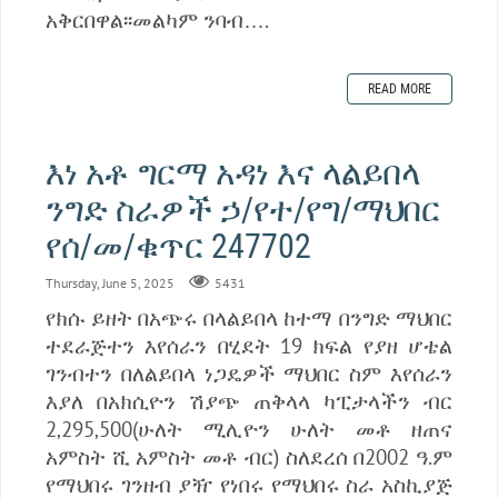
አቅርበዋል፡፡መልካም ንባብ….
READ MORE
እነ አቶ ግርማ አዳነ እና ላልይበላ
ንግድ ስራዎች ኃ/የተ/የግ/ማህበር
የሰ/መ/ቁጥር 247702
Thursday, June 5, 2025
5431
የክሱ ይዘት በአጭሩ በላልይበላ ከተማ በንግድ ማህበር
ተደራጅተን እየሰራን በሂደት 19 ክፍል የያዘ ሆቴል
ገንብተን በለልይበላ ነጋዴዎች ማህበር ስም እየሰራን
እያለ በአክሲዮን ሽያጭ ጠቅላላ ካፒታላችን ብር
2‚295‚500(ሁለት ሚሊዮን ሁለት መቶ ዘጠና
አምስት ሺ አምስት መቶ ብር) ስለደረሰ በ2002 ዓ.ም
የማህበሩ ገንዘብ ያዥ የነበሩ የማህበሩ ስራ አስኪያጅ