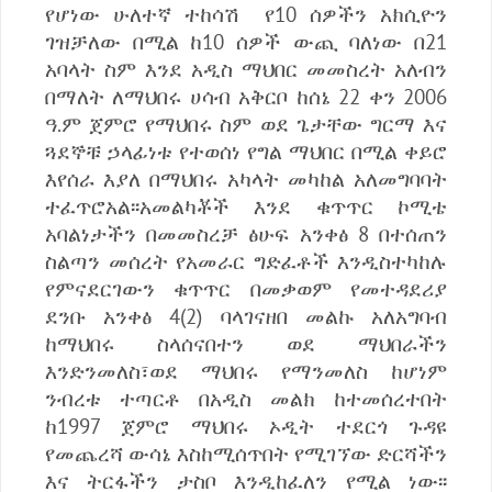
የሆነው ሁለተኛ ተከሳሽ የ10 ሰዎችን አክሲዮን
ገዝቻለው በሚል ከ10 ሰዎች ውጪ ባለነው በ21
አባላት ስም እንደ አዲስ ማህበር መመስረት አለብን
በማለት ለማህበሩ ሀሳብ አቅርቦ ከሰኔ 22 ቀን 2006
ዓ.ም ጀምሮ የማህበሩ ስም ወደ ጌታቸው ግርማ እና
ጓደኞቹ ኃላፊነቱ የተወሰነ የግል ማህበር በሚል ቀይሮ
እየሰራ እያለ በማህበሩ አካላት መካከል አለመግባባት
ተፈጥሮአል፡፡አመልካቾች እንደ ቁጥጥር ኮሚቴ
አባልነታችን በመመስረቻ ፅሁፍ አንቀፅ 8 በተሰጠን
ስልጣን መሰረት የአመራር ግድፈቶች እንዲስተካከሉ
የምናደርገውን ቁጥጥር በመቃወም የመተዳደሪያ
ደንቡ አንቀፅ 4(2) ባላገናዘበ መልኩ አለአግባብ
ከማህበሩ ስላሰናበተን ወደ ማህበራችን
እንድንመለስ፣ወደ ማህበሩ የማንመለስ ከሆነም
ንብረቱ ተጣርቶ በአዲስ መልክ ከተመሰረተበት
ከ1997 ጀምሮ ማህበሩ ኦዲት ተደርጎ ጉዳዩ
የመጨረሻ ውሳኔ እስከሚሰጥበት የሚገኘው ድርሻችን
እና ትርፋችን ታስቦ እንዲከፈለን የሚል ነው፡፡