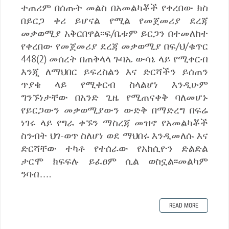
ተጠሪም በሰጡት መልስ በአመልካቾች የቀረበው ክስ
በይርጋ ቀሪ ይሆናል የሚል የመጀመሪያ ደረጃ
መቃወሚያ አቅርበዋል፡፡ፍ/ቤቱም ይርጋን በተመለከተ
የቀረበው የመጀመሪያ ደረጃ መቃወሚያ በፍ/ህ/ቁጥር
448(2) መሰረት በጠቅላላ ጉባኤ ውሳኔ ላይ የሚቀርብ
እንጂ ለማህበር ይፍረስልን እና ድርሻችን ይሰጠን
ጥያቄ ላይ የሚቀርብ ስላልሆነ እንዲሁም
ግንኙነታቸው በአንድ ጊዜ የሚጠናቀቅ ባለመሆኑ
የይርጋውን መቃወሚያውን ውድቅ በማድረግ በፍሬ
ነገሩ ላይ የግራ ቀኙን ማስረጃ መዝኖ የአመልካቾች
ስንብት ህገ-ወጥ ስለሆነ ወደ ማህበሩ እንዲመለሱ እና
ድርሻቸው ተካቶ የተሰራው የአክሲዮን ድልድል
ታርሞ ክፍፍሉ ይፈፀም ሲል ወስኗል፡፡መልካም
ንባብ….
READ MORE