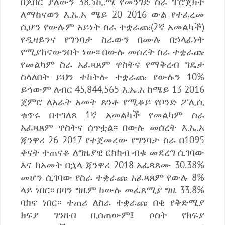
በጆበር ያለውን 38.5ኪ.ሜ የመንገድ ስራ ፐሮጀክት
ለማከናወን እ.ኤ.አ ሜይ 20 2016 ውል የተፈረመ
ሲሆን የውሉም አይነት ስራ ተቋራጩ(2ኛ አመልካች)
የዲዛይንና የግንባታ ስራውን በሙሉ በኃላፊነት
የሚያከናውንበት ነው፡፡ በውሉ መሰረት ስራ ተቋራጩ
የመልካም ስራ አፈጻጸም ዋስትና የማቅረብ ግዴታ
ስላለበት ይህን ተከትሎ ተቋራጩ የውሉን 10%
ይኅውም ለብር 45‚844‚565 እ.ኤ.አ ከሜይ 13 2016
ጀምሮ ለአራት አመት ጸንቶ የሚቆይ የቦንድ ፖሊሲ
ቁጥሩ በተገለጸ 1ኛ አመልካች የመልካም ስራ
አፈጻጸም ዋስትና ሰጥቷል፡፡ በውሉ መሰረት እ.ኤ.አ
ጃንዋሪ 26 2017 የተጀመረው የግንባታ ስራ በ1095
ቀናት ተጠናቆ ለግዜያዊ ርክክብ ብቁ መደረግ ሲገባው
እና ከአመት በኋላ ጃንዋሪ 2018 አፈጻጸሙ 30.38%
መሆን ሲገባው የስራ ተቋራጩ አፈጻጸም የውሉ 8%
ላይ ነበር፡፡ በዛን ግዜም ከውሉ መፈጸሚያ ግዜ 33.8%
ባክኖ ነበር፡፡ ተጠሪ ለስራ ተቋራጩ በቂ የቅድሚያ
ክፍያ ገንዘብ ቢሰጠውም፤ ሶስት የክፍያ