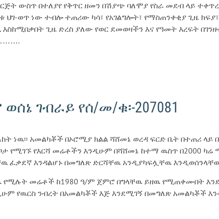
 ድርጅት ውስጥ በተለያየ የቅጥር ዘመን በሽያጭ ባለሞያ የስራ መደብ ላይ ተቀጥ
ንብቱ ህገ-ወጥ ነው ተብሎ ተጠሪው ካሳ፣ የአገልግሎት፣ የማስጠንቀቂያ ጊዜ ክፍያ
እስከሚበቃበት ጊዜ ድረስ ያለው የወር ደመወዛችን እና የዓመት እረፍት በገንዘ
……….
 ወሰኔ ገብራይ የሰ/መ/ቁ፡-207081
ለከት ነዉ፡፡ አመልካቾች በኦሮሚያ ክልል ሻሸመኔ ወረዳ ፍርድ ቤት በተጠሪ ላይ 
ታ የሚገኙ የእርሻ መሬቶችን እንዲሁም በሻሸመኔ ከተማ ዉስጥ በ2000 ካሬ 
ሏቸዉ ፈቃደኛ እንዳልሆኑ በመግለጽ ድርሻቸዉ አንዲያካፍሏቸዉ እንዲወሰንላ
ዉ የሚሉት መሬቶች ከ1980 ዓ/ም ጀምሮ በግላቸዉ ይዘዉ የሚጠቀሙበት እንደ
ዲሁም የዉርስ ንብረት በአመልካቾች እጅ እንደሚገኝ በመግለጽ አመልካቾች እን