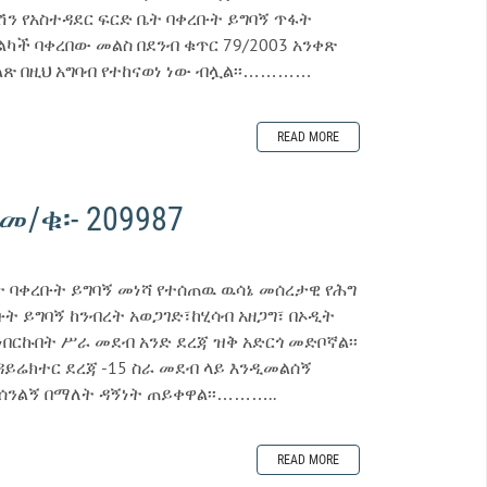
 የአስተዳደር ፍርድ ቤት ባቀረቡት ይግባኝ ጥፋት
ካች ባቀረበው መልስ በደንብ ቁጥር 79/2003 አንቀጽ
ልጽ በዚህ አግባብ የተከናወነ ነው ብሏል፡፡…………
READ MORE
/ቁ፡- 209987
 ባቀረቡት ይግባኝ መነሻ የተሰጠዉ ዉሳኔ መሰረታዊ የሕግ
ቡት ይግባኝ ከንብረት አወጋገድ፣ከሂሳብ አዘጋግ፣ በኦዲት
በርኩበት ሥራ መደብ አንድ ደረጃ ዝቅ አድርጎ መድቦኛል፡፡
ይሬክተር ደረጃ -15 ስራ መደብ ላይ እንዲመልሰኝ
ወሰንልኝ በማለት ዳኝነት ጠይቀዋል፡፡………..
READ MORE