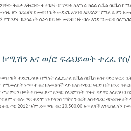
ቸው ቅሬታ አቅርበው ተቀባይት በማጣቱ ለአማራ ክልል ሲቪል ሰርቪስ ኮሚሽን
ነሳቴ ሆነ ከደረጃና ደመወዝ ዝቅ መደረጌ አግባብ አይደለም የሚል ሲሆን አመል
ማኝ ምክንያት ከኃላፊነት ሲነሳ ከያዘው መደብ ዝቅ ብሎ እንደሚመደብ ስለሚገ
ኮሚሽን እና ወ/ሮ ፍሬህይወት ተረፈ የሰ/መ
መወዝ ዝቅ ተደርጌያለሁ በማለት ለፌዴራል ሲቪል ሰርቪስ አስተዳደር ፍርድ ቤት
 የሚመለከት ነዉ፡፡ ተጠሪ በአመልካች ላይ በአስተዳደር ፍርድ ቤት ዘንድ ባቀረ
ና ሥራዎቼን በወቅቱ ከመፈጸም አንጻር የፈጸምኩት ጥፋት ሳይኖር አለአግባብ ከነ
ደለም ተብሎ ወደ ቀድሞ የፋይናንስ ግዥና ንብረት አስተዳደር ዳይሬክቶሬት ዳ
ነሐሴ ወር 2012 ዓ/ም ደመወዝ ብር 20,300.00 አመልካች እንዲከፈለኝ ይ