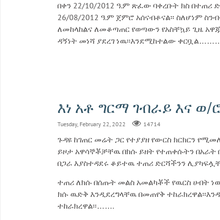
በቀን 22/10/2012 ዓ.ም ጽፈው ባቀረቡት ክስ በተጠሪ
26/08/2012 ዓ.ም ጀምሮ አሰናብቶናል፡፡ ስለሆነም ስ
ለመከላከልና ለመቆጣጠር የወጣውን የአስቸኳይ ጊዜ አዋጁ 
ዳኝነት መነሻ ያደረገ ነዉ፡፡እንደሚከተልው ቀርቧል……
እነ አቶ ግርማ ገብራይ እና ወ/ሮ
Tuesday, February 22, 2022
14714
ጉዳዩ ከገጠር መሬት ጋር የተያያዘ የውርስ ክርክርን የሚመ
ይዞታ አዋሳኞቾቻቸዉ በክሱ ይዘት የተጠቀሱትን በአራት ቦ
በጋራ እያስተዳደሩ ቆይተዉ ተጠሪ ድርሻችንን ሊያካፍ
ተጠሪ ለክሱ በሰጡት መልስ አመልካቾች የዉርስ ሀብት ነ
ክሱ ዉድቅ እንዲደረግላቸዉ በመጠየቅ ተከራክረዋል፡፡እን
ተከራክረዋል፡፡…….