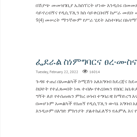
በሽያጭ መመዝገቢያ ኤክስፐርት ሆነው እንዲሰሩ በመመደባ
ሳይኖረብኝና የዲሲፕሊን ክስ ሳይቀርበብኝ ከሥራ መደቡ መ
9(4) መሠረት ማንኛውም የሥራ ሂደት አስተባባሪ በአሳ
ፌደራል ስነምግባርና ፀረ-ሙስና 
Tuesday, February 22, 2022
16014
ጉዳዩ ተጠሪ በአመልካች ኮሚሽን አለአግባብ ከደረጃና ከደ
ስህተት የተፈጸመበት ነዉ ተብሎ የቀረበዉን የሰበር አቤቱታ
ግኝት ለይ የተሰጠዉን ምክረ ሀሳብ ተግባራዊ ከማድረግ እ
በመሆኑም አመልካች የሰጠኝ የዲሲፕሊን ውሳኔ አግባብ አይ
እንዲሁም በእግድ ምክንያት ያልተከፈለኝን የሐምሌ እና የ