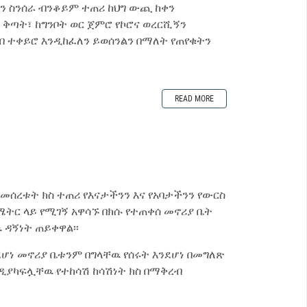
ረን ስንሰራ ብንቆይም ተጠሪ ከህግ ውጪ ከቀን
፣ ቅጣት፣ ከግንቦት ወር ጀምሮ የኮሮና ወረርሺኝን
ብ ተቀይሮ እንዲከፈለን ይወሰንልን በማለት የጠየቁትን
READ MORE
በመሰረቱት ክስ ተጠሪ የእናታችንን እና የአባታችንን የውርስ
ሜትር ላይ የሚገኝ አዋሳኙ በክሱ የተጠቀሰ መኖሪያ ቤት
ቸዉ ዳኝነት ጠይቀዋል፡፡
ሆነ መኖሪያ ቤቱንም በግላቸዉ የሰሩት እንደሆነ በመግለጽ
ዲያካፍሏቸዉ የተከሳሽ ከሳሽነት ክስ በማቅረብ