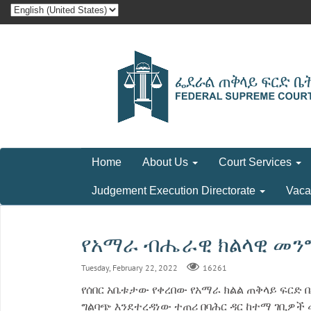
Home
About Us
Court Services
Judgement Execution Directorate
Vaca
የአማራ ብሔራዊ ክልላዊ መንግስ
Tuesday, February 22, 2022
16261
የሰበር አቤቱታው የቀረበው የአማራ ክልል ጠቅላይ ፍርድ 
ግልባጭ እንደተረዳነው ተጠሪ በባሕር ዳር ከተማ ገቢዎች መ