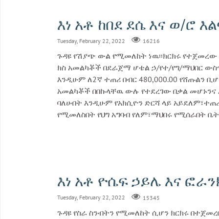
እነ አቶ ከበደ ደሴ እና ወ/ሮ እ
Tuesday, February 22, 2022
16216
ጉዳዩ የሽያጭ ውል የሚመለከት ነዉ፡፡ክርክሩ የተጀመረው 
ክስ አመልካቾች በደራጀማ ሆቴል ኃ/የተ/የግ/ማህበር ውስጥ
እንዲሁም ለ2ኛ ተጠሪ በብር 480,000.00 የሸጡልን 
አመልካቾች በበኩላቸዉ ውሉ የተደረገው በቃል መሆኑንና
ባለሀብት እንዲሁም የአክሲዮን ድርሻ ላይ አይደለም፣ተጠ
የሚመለስበት የህግ አግባብ የለም፣ማህበሩ የሚሰራበት 
እነ አቶ ዮሴፍ ኃይሌ እና ፎራን
Tuesday, February 22, 2022
15345
ጉዳዩ የስራ ስንብትን የሚመለከት ሲሆን ክርክሩ በተጀመረ