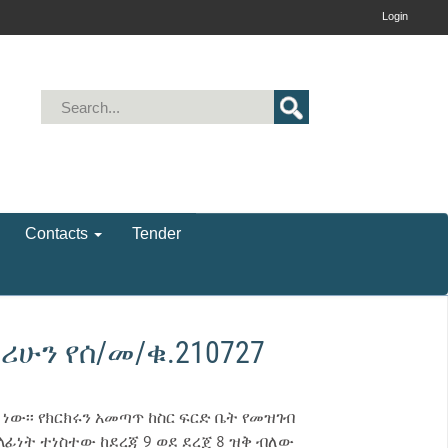
Login
Contacts
Tender
ሁን የሰ/መ/ቁ.210727
ው፡፡ የክርክሩን አመጣጥ ከስር ፍርድ ቤት የመዝገብ
ላፊነት ተነስተው ከደረጃ 9 ወደ ደረጀ 8 ዝቅ ብለው