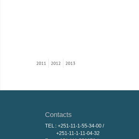
2011
2012
2013
Contacts
TEL
: +251-11-1-55-34-00 /
+251-11-1-11-04-32