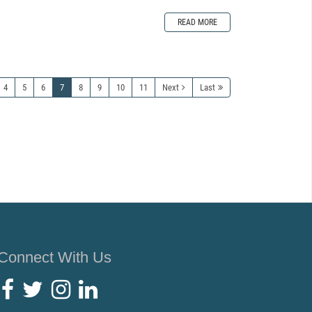
READ MORE
4
5
6
7
8
9
10
11
Next
Last
Connect With Us