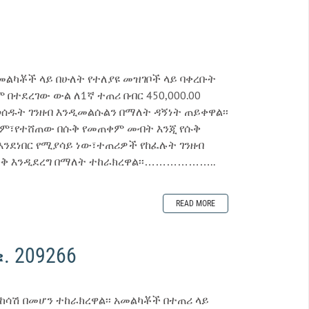
መልካቾች ላይ በሁለት የተለያዩ መዝገቦች ላይ ባቀረቡት
 በተደረገው ውል ለ1ኛ ተጠሪ በብር 450,000.00
ወሰዱት ገንዘብ እንዲመልሱልን በማለት ዳኝነት ጠይቀዋል፡፡
ንም፣የተሸጠው በሱቅ የመጠቀም መብት እንጂ የሱቅ
ንደነበር የሚያሳይ ነው፣ተጠሪዎች የከፈሉት ገንዘብ
ውድቅ እንዲደረግ በማለት ተከራክረዋል፡፡………………..
READ MORE
 209266
ከሳሽ በመሆን ተከራክረዋል፡፡ አመልካቾች በተጠሪ ላይ