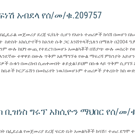
ልፍነሽ አብደላ የሰ/መ/ቁ.209757
በፌዴራል መጀመሪያ ደረጃ ፍ/ቤት ሲሆን የአሁኑ ተጠሪዎች ከሳሽ በመሆን በአ
 ስድስት አክሲዮኖችን ከአንድ ሱቅ ጋር እንሸጥላችኋለን በማለት በ2004 ዓ.ም
ቢሆንም ውሉ ከህግ ውጪ የተደረገ በመሆኑ አመልካቾች በሽያጭ ውሉ መሰረት የ
 አንደኛው ተዋዋይ በውሉ ጥቅም አለማግኘቱ የውል ማፍረሻ ምክንያት አይሆ
ሪዎች ሱቁን በመረከብ ሲጠቀሙበት ቆይቷል፤ይህም በሱቁ ላይ ጥቅም ሲያገኙ እ
ቤት ከቤቶች ኮርፖሬሽን በመከራየት ነዉ፤በመሆኑም ተጠሪዎች ያቀረቡት ክስ 
ክ ቢዝነስ ግሩፕ አክሲዮን ማህበር የሰ/መ/ቁ.
በት በፌደራል የመጀመሪያ ደረጃ ፍርድ ቤት አመልካቾች ከሳሽ፣ ተጠሪ ደግሞ ተ