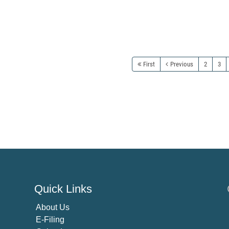
First
Previous
2
3
Quick Links
About U
s
E-Filing