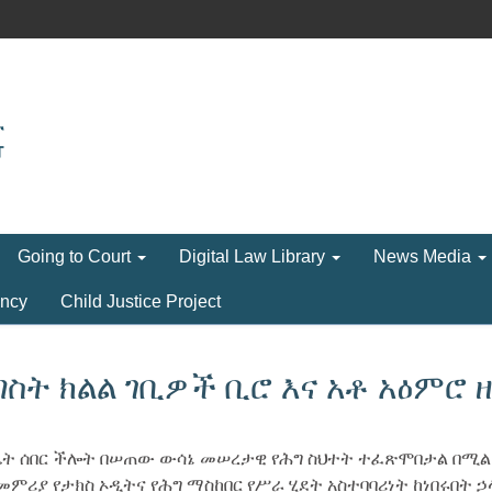
Going to Court
Digital Law Library
News Media
ncy
Child Justice Project
ት ክልል ገቢዎች ቢሮ እና አቶ አዕምሮ ዘሪ
ቤት ሰበር ችሎት በሠጠው ውሳኔ መሠረታዊ የሕግ ስህተት ተፈጽሞበታል በሚል ነ
ምሪያ የታክስ ኦዲትና የሕግ ማስከበር የሥራ ሂደት አስተባባሪነት ከነበሩበት ኃ