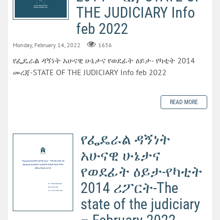
THE JUDICIARY Info
feb 2022
Monday, February 14, 2022
1656
የፌዴራል ዳኝነት አሁናዊ ሁኔታና የወደፊት ዕይታ- የካቲት 2014
መረጃ-STATE OF THE JUDICIARY Info feb 2022
READ MORE
የፌዴራል ዳኝነት
አሁናዊ ሁኔታና
የወደፊት ዕይታ-የካቲት
2014 ሪፖርት-The
state of the judiciary