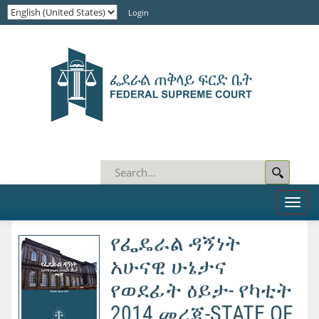
Login
Toggl
naviga
የፌዴራል ዳኝነት
አሁናዊ ሁኔታና
የወደፊት ዕይታ- የካቲት
2014 መረጃ-STATE OF