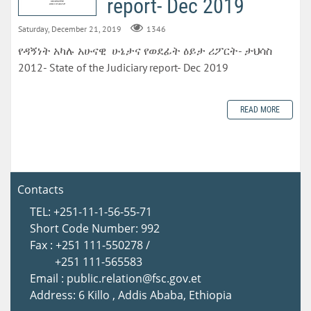
report- Dec 2019
Saturday, December 21, 2019
1346
የዳኝነት አካሉ አሁናዊ ሁኔታና የወደፊት ዕይታ ሪፖርት- ታህሳስ
2012- State of the Judiciary report- Dec 2019
READ MORE
Contacts
TEL: +251-11-1-56-55-71
Short Code Number: 992
Fax : +251 111-550278 /
+251 111-565583
Email : public.relation@fsc.gov.et
Address: 6 Killo , Addis Ababa, Ethiopia