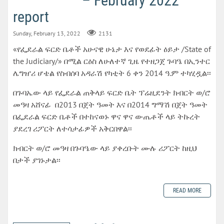
– February 2022
report
Sunday, February 13, 2022
2131
«የፌደራል ፍርድ ቤቶች አሁናዊ ሁኔታ እና የወደፊት ዕይታ /State of
the Judiciary/» በሚል ርዕስ ለሁለተኛ ጊዜ የተዘጋጀ ጉባዔ በኢንተር
ሌግዠሪ ሆቴል የስብሰባ አዳራሽ የካቲት 6 ቀን 2014 ዓ.ም ተካሂዷል፡፡
በጉባኤው ላይ የፌደራል ጠቅላይ ፍርድ ቤት ፕሬዚደንት ክብርት ወ/ሮ
መዓዛ አሸናፊ በ2013 በጀት ዓመት እና በ2014 ግማሽ በጀት ዓመት
በፌደራል ፍርድ ቤቶች በተከናወኑ ዋና ዋና ውጤቶች ላይ ትኩረት
ያደረገ ሪፖርት ለተሳታፊዎች አቅርበዋል፡፡
ክብርት ወ/ሮ መዓዛ በጉባዔው ላይ ያቀረቡት ሙሉ ሪፖርት ከዚህ
በታች ያገኑታል፡፡
READ MORE