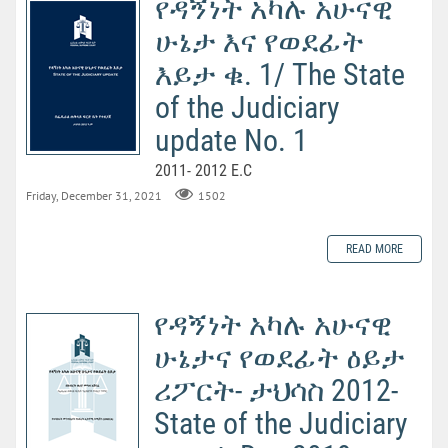
የዳኝነት አካሉ አሁናዊ
ሁኔታ እና የወደፊት
እይታ ቁ. 1/ The State
of the Judiciary
update No. 1
2011- 2012 E.C
Friday, December 31, 2021
1502
READ MORE
የዳኝነት አካሉ አሁናዊ
ሁኔታና የወደፊት ዕይታ
ሪፖርት- ታህሳስ 2012-
State of the Judiciary