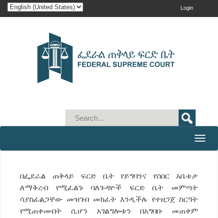
Login
Toggle
naviga
በፌደራል ጠቅላይ ፍርድ ቤት የይግባንና የሰበር አቤቱታ
ለማቅረብ የሚፈልጉ ባለጉዳዮች ፍርድ ቤት መምጣት
ሳያስፈልጋቸው መዝገብ መክፈት እንዲችሉ የተዘጋጀ ስርዓት
የሚጠቀሙበት ሲሆን አገልግሎቱን በአግባቡ መጠቀም