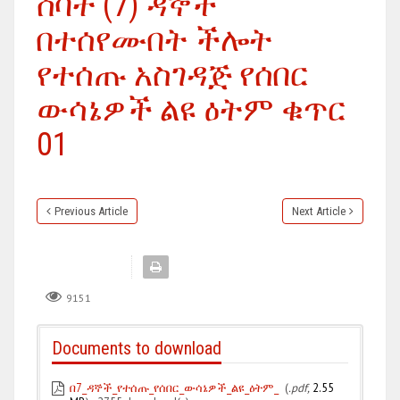
ሰባት (7) ዳኞች
በተሰየሙበት ችሎት
የተሰጡ አስገዳጅ የሰበር
ውሳኔዎች ልዩ ዕትም ቁጥር
01
Previous Article
Next Article
9151
Documents to download
በ7_ዳኞች_የተሰጡ_የሰበር_ውሳኔዎች_ልዩ_ዕትም_
(
.pdf,
2.55