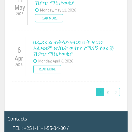
ሽያጭ ማስታወቂያ
May
Monday, May 11, 2026
2026
READ MORE
በፌደራል ጠቅላይ ፍርድ ቤት ፍርድ
አፈጻጸም ጽ/ቤት ውስጥ የሚገኝ የሀራጅ
6
ሽያጭ ማስታወቂያ
Apr
Monday, April 6, 2026
2026
READ MORE
1
2
3
Contacts
TEL : +251-11-1-55-34-00 /