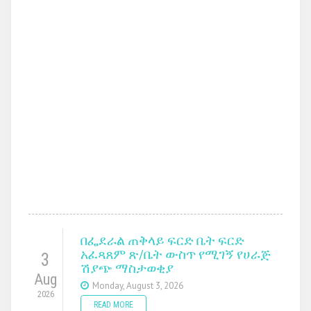
በፌደራል ጠቅላይ ፍርድ ቤት ፍርድ
አፈጻጸም ጽ/ቤት ውስጥ የሚገኝ የሀራጅ
3
ሽያጭ ማስታወቂያ
Aug
Monday, August 3, 2026
2026
READ MORE