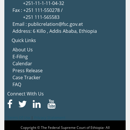
+251-11-1-11-04-32
Fax : +251 111-550278 /
+251 111-565583
Email : publicrelation@fsc.gov.et
Address: 6 Killo , Addis Ababa, Ethiopia
Quick Links
About Us
E-Filing
Calendar
Press Release
Case Tracker
FAQ
Connect With Us
Terms Of Use
|
Privacy Statement
Copyright © The Federal Supreme Court of Ethiopia- All