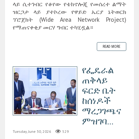
ላይ ሲተገብር የቆየው የቴክኖሎጂ የመሰረተ ልማት
ዝርጋታ ላይ ያተኮረው የዋይድ ኤርያ ኔትወርክ
ፕሮጀክት (Wide Area Network Project)
የማጠናቀቂያ መርሃ ግብር ተካሂዷል።
READ MORE
የፌዴራል
ጠቅላይ
ፍርድ ቤት
ከሰነዶች
ማረጋገጫና
ምዝገባ...
Tuesday, June 30, 2026
529