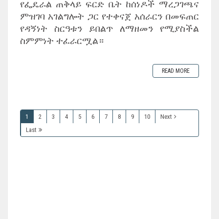
‎የፌዴራል ጠቅላይ ፍርድ ቤት ከሰነዶች ማረጋገጫና
ምዝገባ አገልግሎት ጋር የተቀናጀ አሰራርን በመፍጠር
የዳኝነት ስርዓቱን ይበልጥ ለማዘመን የሚያስችል
ስምምነት ተፈራርሟል።
READ MORE
1
2
3
4
5
6
7
8
9
10
Next
Last