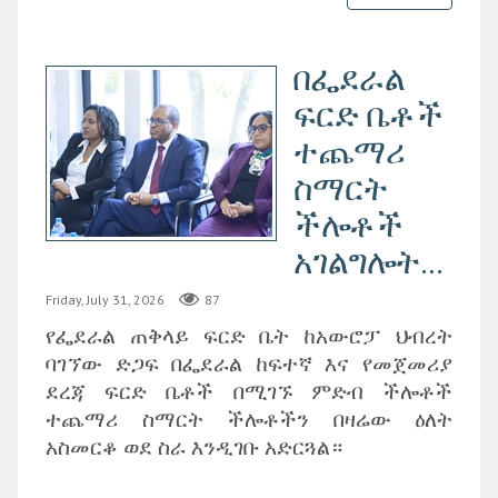
በፌደራል
ፍርድ ቤቶች
ተጨማሪ
ስማርት
ችሎቶች
አገልግሎት...
Friday, July 31, 2026
87
የፌደራል ጠቅላይ ፍርድ ቤት ከአውሮፓ ህብረት
ባገኘው ድጋፍ በፌደራል ከፍተኛ እና የመጀመሪያ
ደረጃ ፍርድ ቤቶች በሚገኙ ምድብ ችሎቶች
ተጨማሪ ስማርት ችሎቶችን በዛሬው ዕለት
አስመርቆ ወደ ስራ እንዲገቡ አድርጓል።