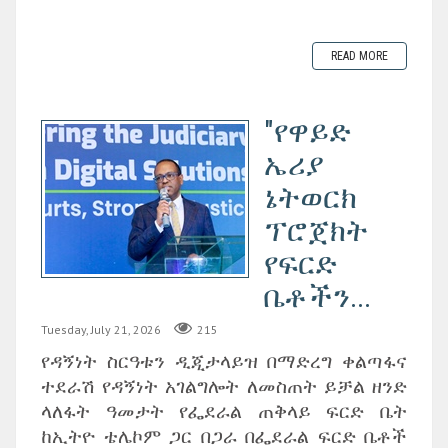
READ MORE
"የዋይድ
ኤሪያ
ኔትወርክ
ፕሮጀክት
የፍርድ
ቤቶችን...
Tuesday, July 21, 2026
215
የዳኝነት ስርዓቱን ዲጂታላይዝ በማድረግ ቀልጣፋና
ተደራሽ የዳኝነት አገልግሎት ለመስጠት ይቻል ዘንድ
ላለፋት ዓመታት የፌደራል ጠቅላይ ፍርድ ቤት
ከኢትዮ ቴሌኮም ጋር በጋራ በፌደራል ፍርድ ቤቶች