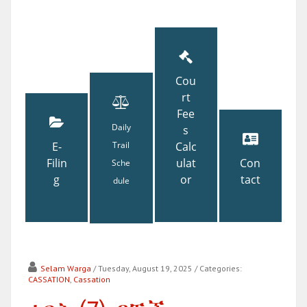
Cou
rt
Fee
Daily
s
E-
Trail
Calc
Filin
ulat
Con
Sche
g
or
tact
dule
Selam Warga
/ Tuesday, August 19, 2025
/ Categories:
CASSATION
,
Cassation