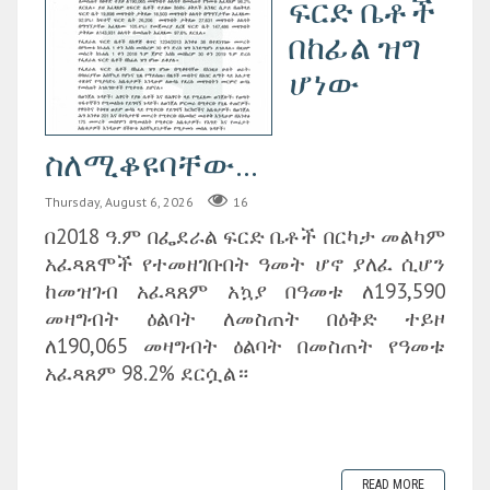
ፍርድ ቤቶች
በከፊል ዝግ
ሆነው
ስለሚቆዩባቸው...
Thursday, August 6, 2026
16
በ2018 ዓ.ም በፌደራል ፍርድ ቤቶች በርካታ መልካም
አፈጻጸሞች የተመዘገቡበት ዓመት ሆኖ ያለፈ ሲሆን
ከመዝገብ አፈጻጸም አኳያ በዓመቱ ለ193,590
መዛግብት ዕልባት ለመስጠት በዕቅድ ተይዞ
ለ190,065 መዛግብት ዕልባት በመስጠት የዓመቱ
አፈጻጸም 98.2% ደርሷል።
READ MORE