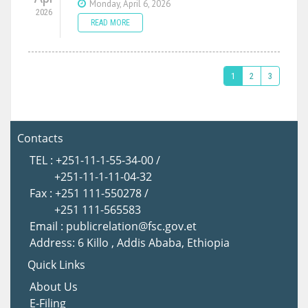
Monday, April 6, 2026
2026
READ MORE
1
2
3
Contacts
TEL : +251-11-1-55-34-00 /
+251-11-1-11-04-32
Fax : +251 111-550278 /
+251 111-565583
Email : publicrelation@fsc.gov.et
Address: 6 Killo , Addis Ababa, Ethiopia
Quick Links
About Us
E-Filing