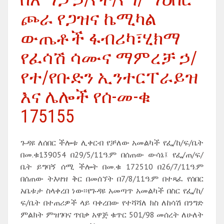
ጮራ የጋዝና ኬሚካል
ውጤቶች ፋብሪካ፣ሂክማ
የፈሳሽ ሳሙና ማምረቻ ኃ/
የተ/የቡድን ኢንተርፐራይዝ
እና ሌሎች የሰ-መ-ቁ
175155
ጉዳዩ ለሰበር ችሎቱ ሊቀርብ የቻለው አመልካች የፌ/ከ/ፍ/ቤት
በመ.ቁ139054 በ29/5/11ዓ.ም በሰጠው ውሳኔ፤ የፌ/ጠ/ፍ/
ቤት ይግባኝ ሰሚ ችሎት በመ.ቁ 172510 በ26/7/11ዓ.ም
በሰጠው ትእዛዝ ቅር በመሰኘት በ7/8/11ዓ.ም በተጻፈ የሰበር
አቤቱታ ስላቀረበ ነው፡፡የጉዳዩ አመጣጥ አመልካች በስር የፌ/ከ/
ፍ/ቤት በተጠሪዎች ላይ ባቀረበው የተሻሻለ ክስ ለከሳሽ በንግድ
ምልክት ምዝገባና ጥበቃ አዋጅ ቁጥር 501/98 መሰረት ለሁለት