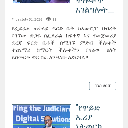
ችሎቶች
አገልግሎት...
Friday, July 31, 2026
99
የፌደራል ጠቅላይ ፍርድ ቤት ከአውሮፓ ህብረት
ባገኘው ድጋፍ በፌደራል ከፍተኛ እና የመጀመሪያ
ደረጃ ፍርድ ቤቶች በሚገኙ ምድብ ችሎቶች
ተጨማሪ ስማርት ችሎቶችን በዛሬው ዕለት
አስመርቆ ወደ ስራ እንዲገቡ አድርጓል።
READ MORE
"የዋይድ
ኤሪያ
ኔትወርክ