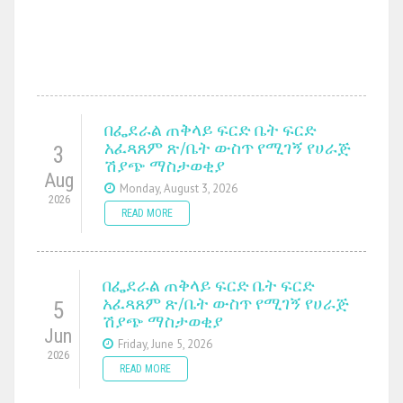
በፌደራል ጠቅላይ ፍርድ ቤት ፍርድ
አፈጻጸም ጽ/ቤት ውስጥ የሚገኝ የሀራጅ
3
ሽያጭ ማስታወቂያ
Aug
Monday, August 3, 2026
2026
READ MORE
በፌደራል ጠቅላይ ፍርድ ቤት ፍርድ
አፈጻጸም ጽ/ቤት ውስጥ የሚገኝ የሀራጅ
5
ሽያጭ ማስታወቂያ
Jun
Friday, June 5, 2026
2026
READ MORE