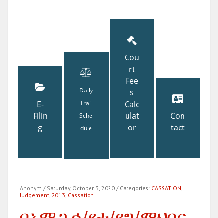
Cou
rt
Fee
Daily
s
E-
Trail
Calc
Filin
ulat
Con
Sche
g
or
tact
dule
Anonym
/ Saturday, October 3, 2020
/ Categories:
CASSATION
,
Judgement
,
2013
,
Cassation
በአማጋ ኃ/የተ/የግ/ማህበር