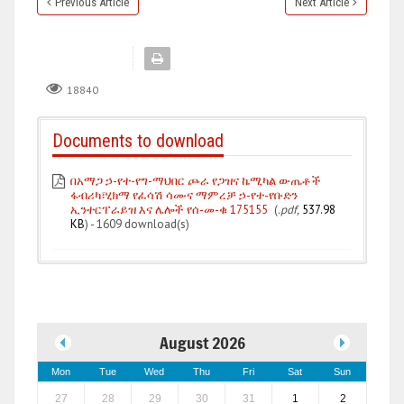
Previous Article
Next Article
18840
Documents to download
በአማጋ ኃ-የተ-የግ-ማህበር ጮራ የጋዝና ኬሚካል ውጤቶች
ፋብሪካ፣ሂክማ የፈሳሽ ሳሙና ማምረቻ ኃ-የተ-የቡድን
ኢንተርፐራይዝ እና ሌሎች የሰ-መ-ቁ 175155
(
.pdf,
537.98
KB
) - 1609 download(s)
August 2026
Mon
Tue
Wed
Thu
Fri
Sat
Sun
27
28
29
30
31
1
2