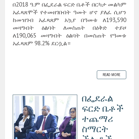
በ2018 ዓ.ም በፌደራል ፍርድ ቤቶች በርካታ መልካም
አፈጻጸሞች የተመዘገቡበት ዓመት ሆኖ ያለፈ ሲሆን
ከመዝገብ አፈጻጸም አኳያ በዓመቱ ለ193,590
መዛግብት ዕልባት ለመስጠት በዕቅድ ተይዞ
ለ190,065 መዛግብት ዕልባት በመስጠት የዓመቱ
አፈጻጸም 98.2% ደርሷል።
READ MORE
በፌደራል
ፍርድ ቤቶች
ተጨማሪ
ስማርት