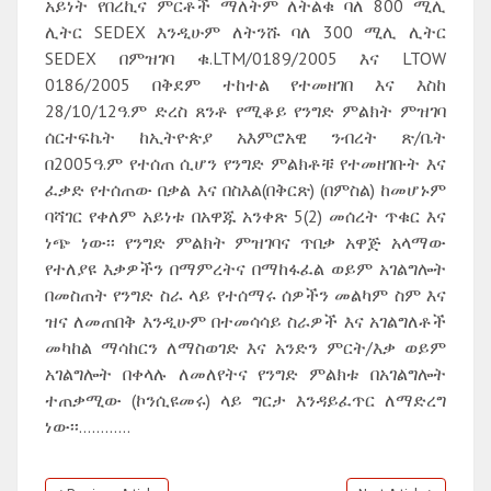
አይነት የበረኪና ምርቶች ማለትም ለትልቁ ባለ 800 ሚሊ
ሊትር SEDEX እንዲሁም ለትንሹ ባለ 300 ሚሊ ሊትር
SEDEX በምዝገባ ቁ.LTM/0189/2005 እና LTOW
0186/2005 በቅደም ተከተል የተመዘገበ እና እስከ
28/10/12ዓ.ም ድረስ ጸንቶ የሚቆይ የንግድ ምልክት ምዝገባ
ሰርተፍኬት ከኢትዮጵያ አእምሮአዊ ንብረት ጽ/ቤት
በ2005ዓ.ም የተሰጠ ሲሆን የንግድ ምልክቶቹ የተመዘገቡት እና
ፈቃድ የተሰጠው በቃል እና በስእል(በቅርጽ) (በምስል) ከመሆኑም
ባሻገር የቀለም አይነቱ በአዋጁ አንቀጽ 5(2) መሰረት ጥቁር እና
ነጭ ነው፡፡ የንግድ ምልክት ምዝገባና ጥበቃ አዋጅ አላማው
የተለያዩ እቃዎችን በማምረትና በማከፋፈል ወይም አገልግሎት
በመስጠት የንግድ ስራ ላይ የተሰማሩ ሰዎችን መልካም ስም እና
ዝና ለመጠበቅ እንዲሁም በተመሳሳይ ስራዎች እና አገልግለቶች
መካከል ማሳከርን ለማስወገድ እና አንድን ምርት/እቃ ወይም
አገልግሎት በቀላሉ ለመለየትና የንግድ ምልክቱ በአገልግሎት
ተጠቃሚው (ኮንሲዩመሩ) ላይ ግርታ እንዳይፈጥር ለማድረግ
ነው፡፡…………