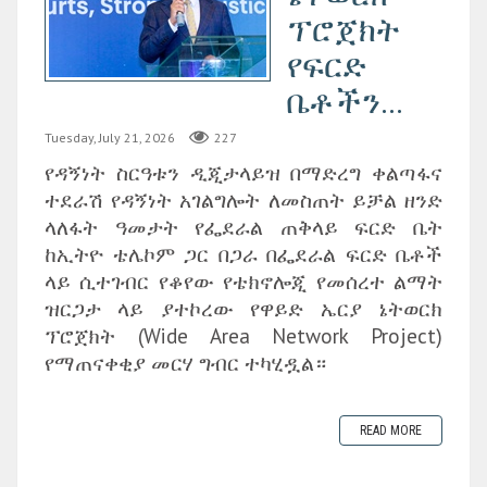
ፕሮጀክት
የፍርድ
ቤቶችን...
Tuesday, July 21, 2026
227
የዳኝነት ስርዓቱን ዲጂታላይዝ በማድረግ ቀልጣፋና
ተደራሽ የዳኝነት አገልግሎት ለመስጠት ይቻል ዘንድ
ላለፋት ዓመታት የፌደራል ጠቅላይ ፍርድ ቤት
ከኢትዮ ቴሌኮም ጋር በጋራ በፌደራል ፍርድ ቤቶች
ላይ ሲተገብር የቆየው የቴክኖሎጂ የመሰረተ ልማት
ዝርጋታ ላይ ያተኮረው የዋይድ ኤርያ ኔትወርክ
ፕሮጀክት (Wide Area Network Project)
የማጠናቀቂያ መርሃ ግብር ተካሂዷል።
READ MORE