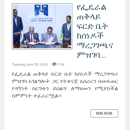
የፌዴራል
ጠቅላይ
ፍርድ ቤት
ከሰነዶች
ማረጋገጫና
ምዝገባ...
Tuesday, June 30, 2026
536
‎የፌዴራል ጠቅላይ ፍርድ ቤት ከሰነዶች ማረጋገጫና
ምዝገባ አገልግሎት ጋር የተቀናጀ አሰራርን በመፍጠር
የዳኝነት ስርዓቱን ይበልጥ ለማዘመን የሚያስችል
ስምምነት ተፈራርሟል።
READ MORE