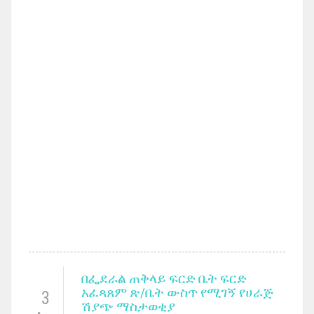
በፌደራል ጠቅላይ ፍርድ ቤት ፍርድ
አፈጻጸም ጽ/ቤት ውስጥ የሚገኝ የሀራጅ
3
ሽያጭ ማስታወቂያ