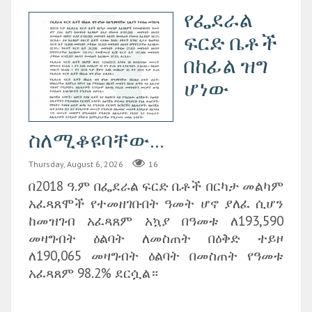
የፌደራል
ፍርድ ቤቶች
በከፊል ዝግ
ሆነው
ስለሚቆዩባቸው...
Thursday, August 6, 2026
16
በ2018 ዓ.ም በፌደራል ፍርድ ቤቶች በርካታ መልካም
አፈጻጸሞች የተመዘገቡበት ዓመት ሆኖ ያለፈ ሲሆን
ከመዝገብ አፈጻጸም አኳያ በዓመቱ ለ193,590
መዛግብት ዕልባት ለመስጠት በዕቅድ ተይዞ
ለ190,065 መዛግብት ዕልባት በመስጠት የዓመቱ
አፈጻጸም 98.2% ደርሷል።