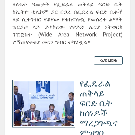
ላለፋት ዓመታት የፌደራል ጠቅላይ ፍርድ ቤት
ከኢትዮ ቴሌኮም ጋር በጋራ በፌደራል ፍርድ ቤቶች
ላይ ሲተገብር የቆየው የቴክኖሎጂ የመሰረተ ልማት
ዝርጋታ ላይ ያተኮረው የዋይድ ኤርያ ኔትወርክ
ፕሮጀክት (Wide Area Network Project)
የማጠናቀቂያ መርሃ ግብር ተካሂዷል።
READ MORE
የፌዴራል
ጠቅላይ
ፍርድ ቤት
ከሰነዶች
ማረጋገጫና
ምዝገባ...