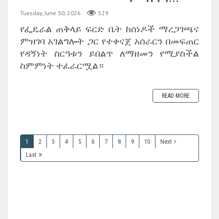
Tuesday, June 30, 2026
529
‎የፌዴራል ጠቅላይ ፍርድ ቤት ከሰነዶች ማረጋገጫና
ምዝገባ አገልግሎት ጋር የተቀናጀ አሰራርን በመፍጠር
የዳኝነት ስርዓቱን ይበልጥ ለማዘመን የሚያስችል
ስምምነት ተፈራርሟል።
READ MORE
1
2
3
4
5
6
7
8
9
10
Next
Last