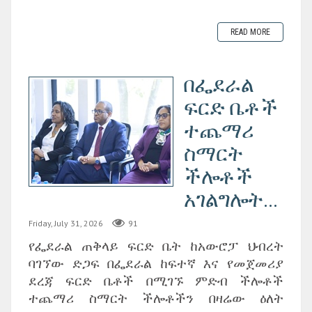
READ MORE
በፌደራል
ፍርድ ቤቶች
ተጨማሪ
ስማርት
ችሎቶች
አገልግሎት...
Friday, July 31, 2026
91
የፌደራል ጠቅላይ ፍርድ ቤት ከአውሮፓ ህብረት
ባገኘው ድጋፍ በፌደራል ከፍተኛ እና የመጀመሪያ
ደረጃ ፍርድ ቤቶች በሚገኙ ምድብ ችሎቶች
ተጨማሪ ስማርት ችሎቶችን በዛሬው ዕለት