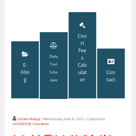
Cou
rt
Fee
Daily
s
E-
Trail
Calc
Filin
ulat
Con
Sche
g
or
tact
dule
Selam Warga
/ Wednesday, June 4, 2025
/ Categories:
CASSATION
,
Cassation