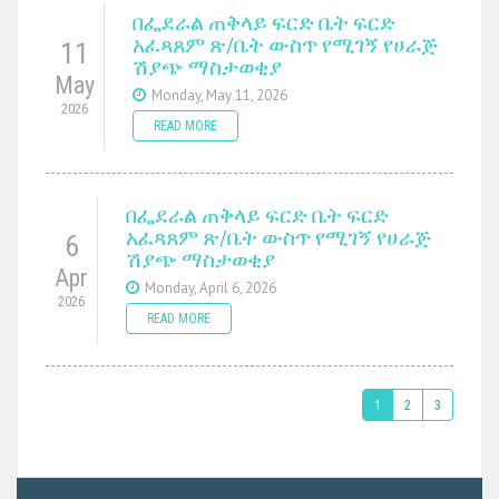
በፌደራል ጠቅላይ ፍርድ ቤት ፍርድ
አፈጻጸም ጽ/ቤት ውስጥ የሚገኝ የሀራጅ
11
ሽያጭ ማስታወቂያ
May
Monday, May 11, 2026
2026
READ MORE
በፌደራል ጠቅላይ ፍርድ ቤት ፍርድ
አፈጻጸም ጽ/ቤት ውስጥ የሚገኝ የሀራጅ
6
ሽያጭ ማስታወቂያ
Apr
Monday, April 6, 2026
2026
READ MORE
1
2
3