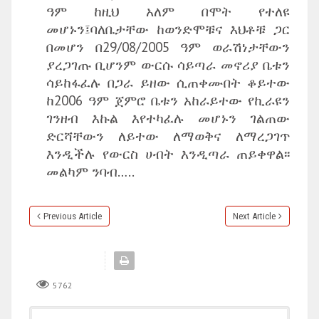
ዓም ከዚህ አለም በሞት የተለዩ
መሆኑን፤ባለቤታቸው ከወንድሞቹና እህቶቹ ጋር
በመሆን በ29/08/2005 ዓም ወራሽነታቸውን
ያረጋገጡ ቢሆንም ውርሱ ሳይጣራ መኖሪያ ቤቱን
ሳይከፋፈሉ በጋራ ይዘው ሲጠቀሙበት ቆይተው
ከ2006 ዓም ጀምሮ ቤቱን አከራይተው የኪራዩን
ገንዘብ እኩል እየተካፈሉ መሆኑን ገልጠው
ድርሻቸውን ለይተው ለማወቅና ለማረጋገጥ
እንዲችሉ የውርስ ሀብት እንዲጣራ ጠይቀዋል፡፡
መልካም ንባብ…..
Previous Article
Next Article
5762