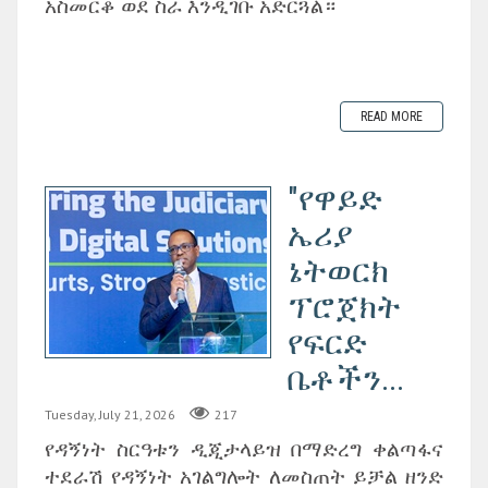
አስመርቆ ወደ ስራ እንዲገቡ አድርጓል።
READ MORE
"የዋይድ
ኤሪያ
ኔትወርክ
ፕሮጀክት
የፍርድ
ቤቶችን...
Tuesday, July 21, 2026
217
የዳኝነት ስርዓቱን ዲጂታላይዝ በማድረግ ቀልጣፋና
ተደራሽ የዳኝነት አገልግሎት ለመስጠት ይቻል ዘንድ