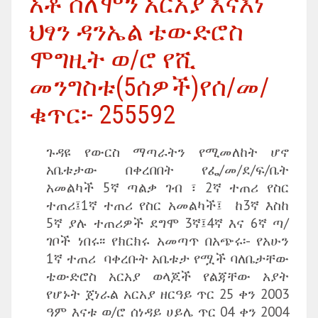
አቶ ሰለሞን አርአያ እናእነ
ህፃን ዳንኤል ቴውድሮስ
ሞግዚት ወ/ሮ የሺ
መንግስቱ(5ሰዎች)የሰ/መ/
ቁጥር፡- 255592
ጉዳዩ የውርስ ማጣራትን የሚመለከት ሆኖ
አቤቱታው በቀረበበት የፌ/መ/ደ/ፍ/ቤት
አመልካች 5ኛ ጣልቃ ገብ ፣ 2ኛ ተጠሪ የስር
ተጠሪ፤1ኛ ተጠሪ የስር አመልካች፤ ከ3ኛ እስከ
5ኛ ያሉ ተጠሪዎች ደግሞ 3ኛ፤4ኛ እና 6ኛ ጣ/
ገቦች ነበሩ፡፡ የክርክሩ አመጣጥ በአጭሩ፡- የአሁን
1ኛ ተጠሪ ባቀረቡት አቤቱታ የሟች ባለቤታቸው
ቴውድሮስ አርአያ ወላጆች የልጃቸው አያት
የሆኑት ጀነራል አርአያ ዘርዓይ ጥር 25 ቀን 2003
ዓም እናቱ ወ/ሮ ሰነዳይ ሀይሌ ጥር 04 ቀን 2004