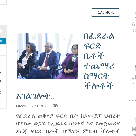
READ MORE
A
2
በፌደራል
n
ፍርድ
2
ቤቶች
9
ተጨማሪ
6
ስማርት
J
3
ችሎቶች
2
አገልግሎት...
0
6
Friday, July 31, 2026
91
የፌደራል ጠቅላይ ፍርድ ቤት ከአውሮፓ ህብረት
ባገኘው ድጋፍ በፌደራል ከፍተኛ እና የመጀመሪያ
M
ደረጃ ፍርድ ቤቶች በሚገኙ ምድብ ችሎቶች
2