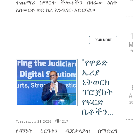
ተጨማሪ ስማርት ችሎቶችን በዛሬው ዕለት
አስመርቆ ወደ ስራ እንዲገቡ አድርጓል።
READ MORE
M
2
"የዋይድ
ኤሪያ
ኔትወርክ
ፕሮጀክት
A
የፍርድ
2
ቤቶችን...
Tuesday, July 21, 2026
217
የዳኝነት ስርዓቱን ዲጂታላይዝ በማድረግ