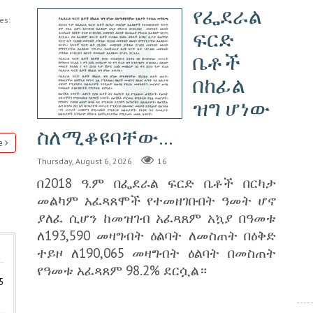
የፌደራል
es:
ፍርድ
ቤቶች
በከፊል
ዝግ ሆነው
ስለሚቆዩባቸው...
e
Thursday, August 6, 2026
16
በ2018 ዓ.ም በፌደራል ፍርድ ቤቶች በርካታ
መልካም አፈጻጸሞች የተመዘገቡበት ዓመት ሆኖ
ያለፈ ሲሆን ከመዝገብ አፈጻጸም አኳያ በዓመቱ
ለ193,590 መዛግብት ዕልባት ለመስጠት በዕቅድ
ተይዞ ለ190,065 መዛግብት ዕልባት በመስጠት
የዓመቱ አፈጻጸም 98.2% ደርሷል።
5