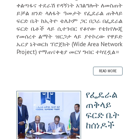
ቀልጣፋና ተደራሽ የዳኝነት አገልግሎት ለመስጠት
ይቻል ዘንድ ላለፋት ዓመታት የፌደራል ጠቅላይ
ፍርድ ቤት ከኢትዮ ቴሌኮም ጋር በጋራ በፌደራል
ፍርድ ቤቶች ላይ ሲተገብር የቆየው የቴክኖሎጂ
የመሰረተ ልማት ዝርጋታ ላይ ያተኮረው የዋይድ
ኤርያ ኔትወርክ ፕሮጀክት (Wide Area Network
Project) የማጠናቀቂያ መርሃ ግብር ተካሂዷል።
READ MORE
የፌዴራል
ጠቅላይ
ፍርድ ቤት
ከሰነዶች