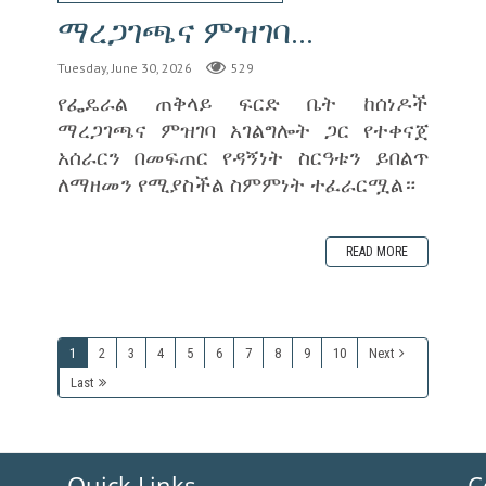
ማረጋገጫና ምዝገባ...
Tuesday, June 30, 2026
529
‎የፌዴራል ጠቅላይ ፍርድ ቤት ከሰነዶች
ማረጋገጫና ምዝገባ አገልግሎት ጋር የተቀናጀ
አሰራርን በመፍጠር የዳኝነት ስርዓቱን ይበልጥ
ለማዘመን የሚያስችል ስምምነት ተፈራርሟል።
READ MORE
1
2
3
4
5
6
7
8
9
10
Next
Last
Quick Links
C