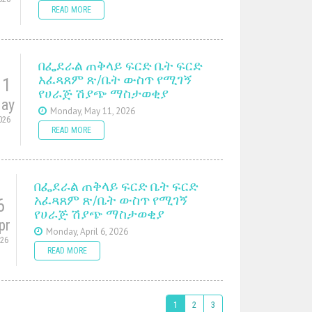
READ MORE
በፌደራል ጠቅላይ ፍርድ ቤት ፍርድ
አፈጻጸም ጽ/ቤት ውስጥ የሚገኝ
11
የሀራጅ ሽያጭ ማስታወቂያ
ay
Monday, May 11, 2026
026
READ MORE
በፌደራል ጠቅላይ ፍርድ ቤት ፍርድ
አፈጻጸም ጽ/ቤት ውስጥ የሚገኝ
6
የሀራጅ ሽያጭ ማስታወቂያ
pr
Monday, April 6, 2026
026
READ MORE
1
2
3