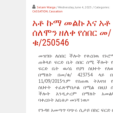
Selam Warga
/ Wednesday, June 4, 2025
/ Categories:
CASSATION
,
Cassation
አቶ ኩማ መልኩ እና አቶ
ሰለሞን ዘለቀ የሰበር መ/
ቁ/250546
መዝገቡ ለሰበር ችሎት የቀረበዉ የኦሮ
ጠቅላይ ፍርድ ቤት ሰበር ሰሚ ችሎት የ
ፍርድ ቤት ዉሳኔ የህግ ስህተት የለ
በማለት በመ/ቁ/ 423754 ላይ በ
11/09/2015ዓ.ም የሰጠዉ ትእዛዝ የ
ስህተት ተፈጽሞበታል በሚል በዚህ ሰ
ችሎት እንዲታረም በማለት አመል
ባቀረቡት አቤቱታ መነሻ ነዉ፡፡
የጉዳዩ አመጣጥ ባጭሩ ሲታይ በስር ፍርድ 