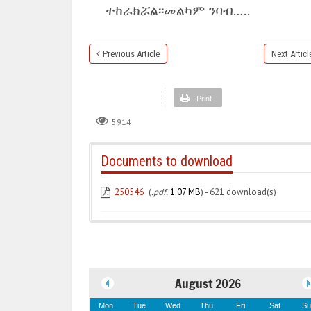
ተከራክሯል፡፡መልካም ንባብ…..
Previous Article
Next Articl
Print
5914
Documents to download
250546
(
.pdf,
1.07 MB
) - 621 download(s)
August 2026
Mon
Tue
Wed
Thu
Fri
Sat
Su