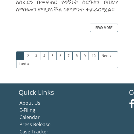
አሰራርን በመፍጠር የዳኝነት ስርዓቱን ይበልጥ
ለማዘመን የሚያስችል ስምምነት ተፈራርሟል።
READ MORE
1
2
3
4
5
6
7
8
9
10
Next
Last
Quick Links
C
About Us
E-Filing
Calendar
Press Release
Case Tracker