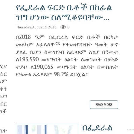
የፌደራል ፍርድ ቤቶች በከፊል
ዝግ ሆነው ስለሚቆዩባቸው...
Thursday, August 6, 2026
0
በ2018 ዓ.ም በፌደራል ፍርድ ቤቶች በርካታ
መልካም አፈጻጸሞች የተመዘገቡበት ዓመት ሆኖ
ያለፈ ሲሆን ከመዝገብ አፈጻጸም አኳያ በዓመቱ
ለ193,590 መዛግብት ዕልባት ለመስጠት በዕቅድ
ሚያ
ተይዞ ለ190,065 መዛግብት ዕልባት በመስጠት
ስር
የዓመቱ አፈጻጸም 98.2% ደርሷል።
ዉም
ቀን
ህግ
በር
READ MORE
ካች
በፌደራል
ቤት