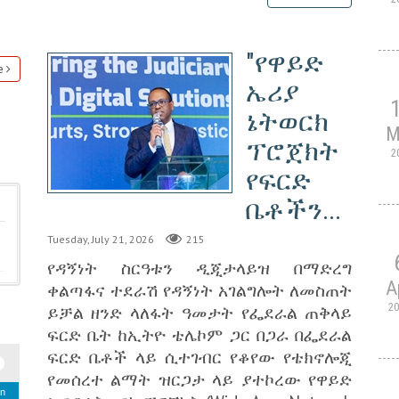
"የዋይድ
e
ኤሪያ
ኔትወርክ
M
ፕሮጀክት
2
የፍርድ
ቤቶችን...
Tuesday, July 21, 2026
215
የዳኝነት ስርዓቱን ዲጂታላይዝ በማድረግ
A
ቀልጣፋና ተደራሽ የዳኝነት አገልግሎት ለመስጠት
2
ይቻል ዘንድ ላለፋት ዓመታት የፌደራል ጠቅላይ
ፍርድ ቤት ከኢትዮ ቴሌኮም ጋር በጋራ በፌደራል
ፍርድ ቤቶች ላይ ሲተገብር የቆየው የቴክኖሎጂ
የመሰረተ ልማት ዝርጋታ ላይ ያተኮረው የዋይድ
n