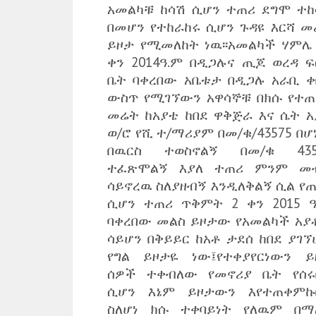
አመልካቹ ከሳሽ ሲሆን ተጠሪ ደግሞ ተከ
በመሆን የተከራከሩ ሲሆን ጉዳዩ እርሻ መ
ይዞታ የሚመለከት ነዉ፡፡አመልካች ሃምሌ 
ቀን 2014ዓ.ም በዲጋሉና ጢጆ ወረዳ ፍ
ቤት ባቀረበው አቤቱታ በዲጋሉ አራቢ ቀ
ውስጥ የሚገኘውን አዋሳኞቹ በክሱ የተጠ
መሬት ከአያቴ ከበደ ዋቅጅራ እና ሴት አ
ወ/ሮ የሺ ተ/ማሪያም በመ/ቁ/43575 በ
በዉርስ ተወስኖልኝ በመ/ቁ 435
ተፈጽሞልኝ እያለ ተጠሪ ምንም መ
ሳይኖረዉ ስለያዘብኝ እንዲለቅልኝ ሲል የጠ
ሲሆን ተጠሪ ጥቅምት 2 ቀን 2015 ዓ
ባቀረበው መልስ ይዞታው የአመልካች አያ
ሳይሆን በቅይይር ከአቶ ታደሰ ከበደ ያገኘ
የግል ይዞታዬ ነው፤የተቀያየርነውን ይ
ሰዎች ተቀብለው የመኖሪያ ቤት የሰሩ
ሲሆን እኔም ይዞታውን እየተጠቀምኩ
ስለሆነ ክሱ ተቀባይነት የለዉም በማ