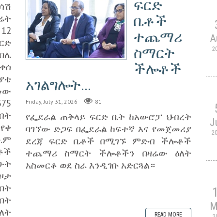
ፍርድ
ሳሽ
ሬት
ቤቶች
12
ተጨማሪ
A
ርድ
ስማርት
2
በሌ
ቀሰ
ችሎቶች
ያቴ
አገልግሎት...
ሆነው
75
Friday, July 31, 2026
81
ብት
የፌደራል ጠቅላይ ፍርድ ቤት ከአውሮፓ ህብረት
J
የቀ
ባገኘው ድጋፍ በፌደራል ከፍተኛ እና የመጀመሪያ
2
.ም
ደረጃ ፍርድ ቤቶች በሚገኙ ምድብ ችሎቶች
ቶች
ተጨማሪ ስማርት ችሎቶችን በዛሬው ዕለት
ሁት
አስመርቆ ወደ ስራ እንዲገቡ አድርጓል።
ዞታ
በት
በት
M
ለት
READ MORE
2