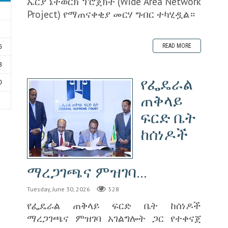
ኤርያ ኔትወርክ ፕሮጀክት (Wide Area Network
Project) የማጠናቀቂያ መርሃ ግብር ተካሂዷል።
2
9
READ MORE
6
3
የፌዴራል
0
ጠቅላይ
6
ፍርድ ቤት
ከሰነዶች
ማረጋገጫና ምዝገባ...
Tuesday, June 30, 2026
528
‎የፌዴራል ጠቅላይ ፍርድ ቤት ከሰነዶች
ማረጋገጫና ምዝገባ አገልግሎት ጋር የተቀናጀ