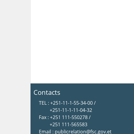
Contacts
TEL : +251-11-1-55-34-00 /
+251-11-1-11-04-32
Fax : +251 111-550278 /
+251 111-565583
Email : publicrelation@fsc.gov.et