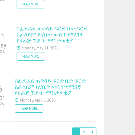
READ MORE
በፌደራል ጠቅላይ ፍርድ ቤት ፍርድ
አፈጻጸም ጽ/ቤት ውስጥ የሚገኝ
11
የሀራጅ ሽያጭ ማስታወቂያ
ay
Monday, May 11, 2026
026
READ MORE
በፌደራል ጠቅላይ ፍርድ ቤት ፍርድ
አፈጻጸም ጽ/ቤት ውስጥ የሚገኝ
6
የሀራጅ ሽያጭ ማስታወቂያ
pr
Monday, April 6, 2026
026
READ MORE
1
2
3