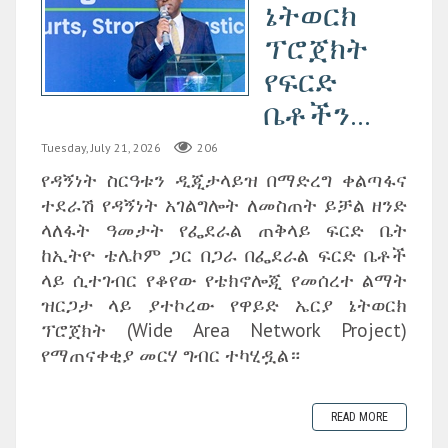
ኔትወርክ
ፕሮጀክት
የፍርድ
ቤቶችን...
Tuesday, July 21, 2026
206
የዳኝነት ስርዓቱን ዲጂታላይዝ በማድረግ ቀልጣፋና
ተደራሽ የዳኝነት አገልግሎት ለመስጠት ይቻል ዘንድ
ላለፋት ዓመታት የፌደራል ጠቅላይ ፍርድ ቤት
ከኢትዮ ቴሌኮም ጋር በጋራ በፌደራል ፍርድ ቤቶች
ላይ ሲተገብር የቆየው የቴክኖሎጂ የመሰረተ ልማት
ዝርጋታ ላይ ያተኮረው የዋይድ ኤርያ ኔትወርክ
ፕሮጀክት (Wide Area Network Project)
የማጠናቀቂያ መርሃ ግብር ተካሂዷል።
READ MORE