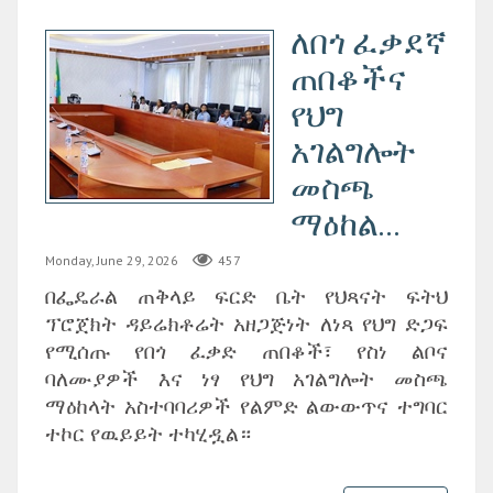
ለበጎ ፈቃደኛ
ጠበቆችና
የህግ
አገልግሎት
መስጫ
ማዕከል...
Monday, June 29, 2026
457
በፌዴራል ጠቅላይ ፍርድ ቤት የህጻናት ፍትህ
ፕሮጀክት ዳይሬክቶሬት አዘጋጅነት ለነጻ የህግ ድጋፍ
የሚሰጡ የበጎ ፈቃድ ጠበቆች፣ የስነ ልቦና
ባለሙያዎች እና ነፃ የህግ አገልግሎት መስጫ
ማዕከላት አስተባባሪዎች የልምድ ልውውጥና ተግባር
ተኮር የዉይይት ተካሂዷል።