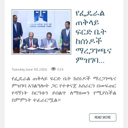
የፌዴራል
ጠቅላይ
ፍርድ ቤት
ከሰነዶች
ማረጋገጫና
ምዝገባ...
Tuesday, June 30, 2026
524
‎የፌዴራል ጠቅላይ ፍርድ ቤት ከሰነዶች ማረጋገጫና
ምዝገባ አገልግሎት ጋር የተቀናጀ አሰራርን በመፍጠር
የዳኝነት ስርዓቱን ይበልጥ ለማዘመን የሚያስችል
ስምምነት ተፈራርሟል።
READ MORE