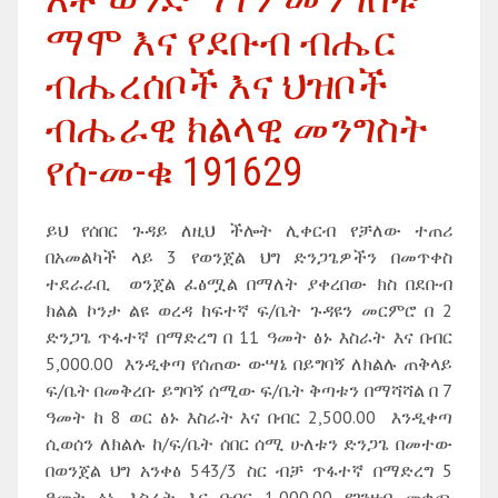
ማሞ እና የደቡብ ብሔር
ብሔረሰቦች እና ህዝቦች
ብሔራዊ ክልላዊ መንግስት
የሰ-መ-ቁ 191629
ይህ የሰበር ጉዳይ ለዚህ ችሎት ሊቀርብ የቻለው ተጠሪ
በአመልካች ላይ 3 የወንጀል ህግ ድንጋጌዎችን በመጥቀስ
ተደራራቢ ወንጀል ፈፅሟል በማለት ያቀረበው ክስ በደቡብ
ክልል ኮንታ ልዩ ወረዳ ከፍተኛ ፍ/ቤት ጉዳዩን መርምሮ በ 2
ድንጋጌ ጥፋተኛ በማድረግ በ 11 ዓመት ፅኑ እስራት እና በብር
5,000.00 እንዲቀጣ የሰጠው ውሣኔ በይግባኝ ለክልሉ ጠቅላይ
ፍ/ቤት በመቅረቡ ይግባኝ ሰሚው ፍ/ቤት ቅጣቱን በማሻሻል በ 7
ዓመት ከ 8 ወር ፅኑ እስራት እና በብር 2,500.00 እንዲቀጣ
ሲወሰን ለክልሉ ከ/ፍ/ቤት ሰበር ሰሚ ሁለቱን ድንጋጌ በመተው
በወንጀል ህግ አንቀፅ 543/3 ስር ብቻ ጥፋተኛ በማድረግ 5
ዓመት ፅኑ እስራት እና በብር 1,000.00 የገንዘብ መቀጮ