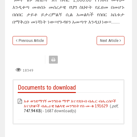
እንዲቀጣ መወሰኑ መሰረታዊ የህግ ስህተት የፈፀመ በመሆኑ
በሰበር ታይቶ ይታረምልኝ ሲል አመልካች የሰበር አቤቱታ
በማቅረቡ መነሻነት ነው፡፡የጉዳዩን አመጣጥ እንዲህ ነው፡፡…….
Previous Article
Next Article
18349
Documents to download
አቶ ወንድማገኝ መንግስቱ ማሞ እና የደቡብ ብሔር ብሔረሰቦች
እና ህዝቦች ብሔራዊ ክልላዊ መንግስት የሰ-መ-ቁ 191629
(
.pdf,
747.94 KB
) - 1687 download(s)