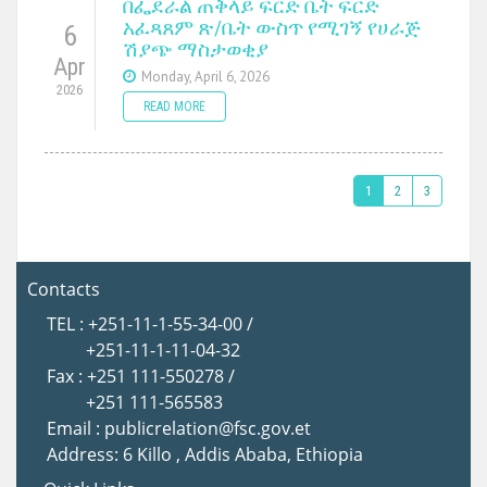
በፌደራል ጠቅላይ ፍርድ ቤት ፍርድ
አፈጻጸም ጽ/ቤት ውስጥ የሚገኝ የሀራጅ
6
ሽያጭ ማስታወቂያ
Apr
Monday, April 6, 2026
2026
READ MORE
1
2
3
Contacts
TEL : +251-11-1-55-34-00 /
+251-11-1-11-04-32
Fax : +251 111-550278 /
+251 111-565583
Email : publicrelation@fsc.gov.et
Address: 6 Killo , Addis Ababa, Ethiopia