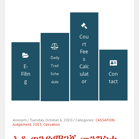
Cou
rt
Fee
Daily
s
E-
Trail
Calc
Filin
ulat
Con
Sche
g
or
tact
dule
Anonym
/ Tuesday, October 6, 2020
/ Categories:
CASSATION
,
Judgement
,
2013
,
Cassation
አቶ ወንድማገኝ መንግስቱ