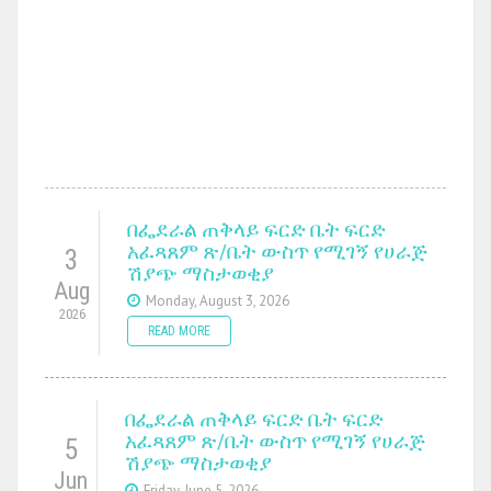
በፌደራል ጠቅላይ ፍርድ ቤት ፍርድ
አፈጻጸም ጽ/ቤት ውስጥ የሚገኝ የሀራጅ
3
ሽያጭ ማስታወቂያ
Aug
Monday, August 3, 2026
2026
READ MORE
በፌደራል ጠቅላይ ፍርድ ቤት ፍርድ
አፈጻጸም ጽ/ቤት ውስጥ የሚገኝ የሀራጅ
5
ሽያጭ ማስታወቂያ
Jun
Friday, June 5, 2026