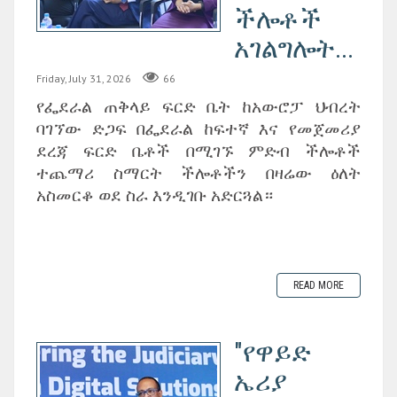
ችሎቶች
አገልግሎት...
Friday, July 31, 2026
66
የፌደራል ጠቅላይ ፍርድ ቤት ከአውሮፓ ህብረት
ባገኘው ድጋፍ በፌደራል ከፍተኛ እና የመጀመሪያ
ደረጃ ፍርድ ቤቶች በሚገኙ ምድብ ችሎቶች
ተጨማሪ ስማርት ችሎቶችን በዛሬው ዕለት
አስመርቆ ወደ ስራ እንዲገቡ አድርጓል።
READ MORE
"የዋይድ
ኤሪያ