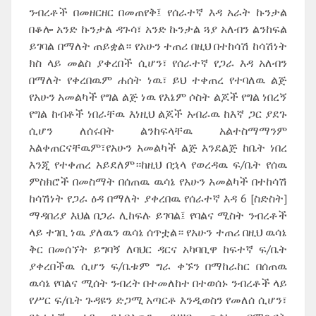
ንብረቶች በመዘርዘር በመጠየቅ፤ የሰራተኛ እዳ አራት ኩንታል
በቆሎ አንድ ኩንታል ዳጉሳ፣ አንድ ኩንታል ጓያ አለብን ልንከፍል
ይገባል በማለት ጠይቋል። የአሁን ተጠሪ በዚህ በተከሳሽ ከሳሽነት
ክስ ላይ መልስ ያቀረበች ሲሆን፣ የሰራተኛ የጋራ እዳ አለብን
በማለት የቀረበዉም ሐሰት ነዉ፣ ይህ ተቀጠረ የተባለዉ ልጅ
የአሁን አመልካች የግል ልጅ ነዉ የእኔም ሶስት ልጆች የግል ነበረኝ
የግል ከብቶች ነበራቸዉ እነዚህ ልጆች አብራዉ ከእኛ ጋር ያደጉ
ሲሆን ለሰሩበት ልንከፍላቸዉ አልተስማማንም
አልቀጠርናቸዉም፣የአሁን አመልካች ልጅ እንደልጅ ከቤት ነበረ
እንጂ የተቀጠረ አይደለም።ከዚህ በኋላ የወረዳዉ ፍ/ቤት የሰዉ
ምስክሮች በመስማት በሰጠዉ ዉሳኔ የአሁን አመልካች በተከሳሽ
ከሳሽነት የጋራ ዕዳ በማለት ያቀረበዉ የሰራተኛ እዳ 6 [ስድስት]
ማዳበሪያ እህል በጋራ ሊከፍሉ ይገባል፤ የባልና ሚስት ንብረቶች
ላይ ተገቢ ነዉ ያለዉን ዉሳኔ ሰጥቷል። የአሁን ተጠሪ በዚህ ዉሳኔ
ቅር በመሰኘት ይግባኝ ለባህር ዳርና አካባቢዋ ከፍተኛ ፍ/ቤት
ያቀረበችዉ ሲሆን ፍ/ቤቱም ግራ ቀኙን በማከራከር በሰጠዉ
ዉሳኔ የባልና ሚሰት ንብረት በተመለከተ በተወሰኑ ንብረቶች ላይ
የሥር ፍ/ቤት ጉዳዩን ድጋሚ አጣርቶ እንዲወስን የመለሰ ሲሆን፣