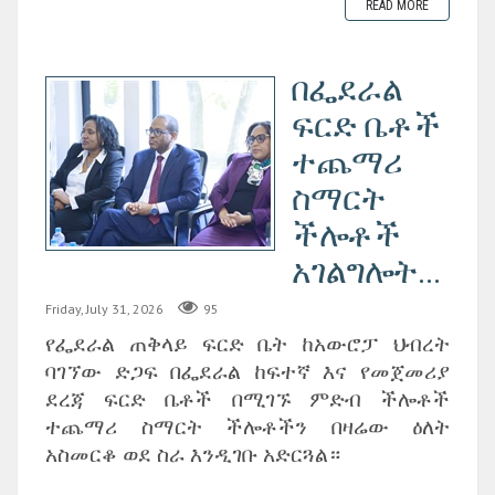
READ MORE
በፌደራል
ፍርድ ቤቶች
ተጨማሪ
ስማርት
ችሎቶች
አገልግሎት...
Friday, July 31, 2026
95
የፌደራል ጠቅላይ ፍርድ ቤት ከአውሮፓ ህብረት
ባገኘው ድጋፍ በፌደራል ከፍተኛ እና የመጀመሪያ
ደረጃ ፍርድ ቤቶች በሚገኙ ምድብ ችሎቶች
ተጨማሪ ስማርት ችሎቶችን በዛሬው ዕለት
አስመርቆ ወደ ስራ እንዲገቡ አድርጓል።