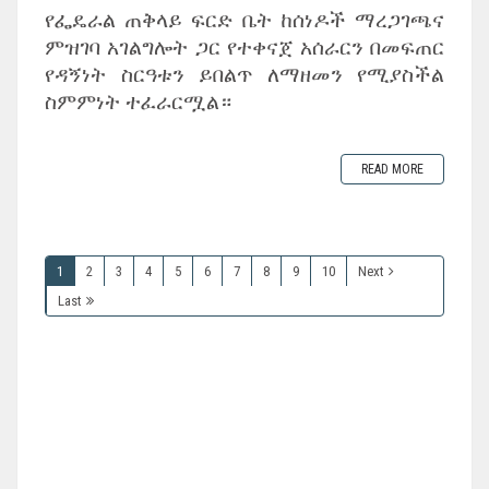
‎የፌዴራል ጠቅላይ ፍርድ ቤት ከሰነዶች ማረጋገጫና
ምዝገባ አገልግሎት ጋር የተቀናጀ አሰራርን በመፍጠር
የዳኝነት ስርዓቱን ይበልጥ ለማዘመን የሚያስችል
ስምምነት ተፈራርሟል።
READ MORE
1
2
3
4
5
6
7
8
9
10
Next
Last