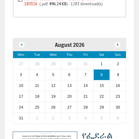
180326
(
.pdf,
496.24 KB
) - 1283 download(s)
August 2026
Mon
Tue
Wed
Thu
Fri
Sat
Sun
27
28
29
30
31
1
2
3
4
5
6
7
8
9
10
11
12
13
14
15
16
17
18
19
20
21
22
23
24
25
26
27
28
29
30
31
1
2
3
4
5
6
የፌደራል