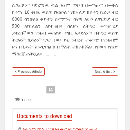
ሲንፈጽም ባደረግነዉ ዉል እኔም ገንዘብ በመግጠም በመቐለ
ከተማ 16 ቀበሌ ዉስጥ የአልኮል ማከፋፈያ ከፍተን ኪራይ ብር
6000 ስንከፍል ቆይተን ስምምነት ስናጣ አሁን ለዋርድያ ብር
500 እየከፈልን እየተጠበቀ ስለሆነ ለትዳር መግጠሚያ
ያቀረበችዉን ገንዘብ መጠየቋ ተገቢ አይደለም፣ በትዳር ዉስጥ
ትርፍም ኪሳራም የጋራ ነዉ፣ ይህ ንብረት ተቆጥሮ በገንዘብም
ሆነ በዓይነት እንዲንካፈል በማለት ተከራክሯል፣ የሰዉና የሰነድ
ማስረጃ ጠቅሷል።…………
Previous Article
Next Article
17944
Documents to download
አቶ ጉዕሽ ሃይሉ ደሞዝ እና ወ-ሮ ፅጌ ገ-ሂወት የሰ-መ-ቁ