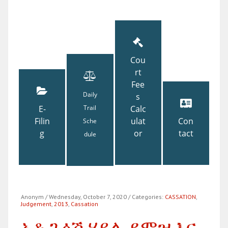
Cou
rt
Fee
Daily
s
E-
Trail
Calc
Filin
ulat
Con
Sche
g
or
tact
dule
Anonym
/ Wednesday, October 7, 2020
/ Categories:
CASSATION
,
Judgement
,
2013
,
Cassation
አቶ ጉዕሽ ሃይሉ ደሞዝ እና