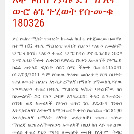
ወ-ሮ ፅጌ ገ-ሂወት የሰ-መ-ቁ
180326
ይህ የባልና ሚስት የንብረት ክፍፍል ክርክር የተጀመረዉ በመቐለ
ከተማ በ02 ቀበሌ ማህበራዊ ፍ/ቤት ሲሆን፣ የአሁን አመልካች
የሥር ተከሳሽ፣ የአሁን ተጠሪ የሥር ከሳሽ ሆኖ ሲከራከሩ ነበር።
ጉዳዩ ለዚህ ችሎት ሊቀርብ የቻለዉ የአሁን አመልካች የትግራይ
ክልል ጠቅላይ ፍ/ቤት ሰበር ሰሚ ችሎት በመ.ቁ.115041
በ12/09/2011 ዓ.ም የሰጠዉ ትዕዛዝ መሰረታዊ የህግ ስህተት
የተፈጸመበት ስለሆነ እንዲታረምልኝ በማለት በማመልከታቸዉ
ነዉ።የአሁን ተጠሪ በቀበሌ ማህበራዊ ፍ/ቤት ባቀረበችዉ ክስ
ከአመልካች ጋር ያለን ጋብቻ እንዲፈርስ፣ ትዳር ሲንመሰርት
በባንክ ወደ አመልካች የሂሳብ ቁጥር ገቢ ያደረኩኝ ገንዘብ
እንዲከፍለኝ፣ ለጥሎሽ ከሚገዛ ወርቅ ቀንሶ የወሰደዉ ብር 8190
እንዲከፍለኝ በማለት ዳኝነት ጠይቃለች፣ የሰዉና የሰነድ
ማስረጃ ዘርዝራለች።የአሁን አመልካች በዚህ ክስ ላይ ባቀረበዉ
መልስ ተጠሪ ይህን ገንዘብ ለመጠየቅ መብት የለትም፣ ትዳር