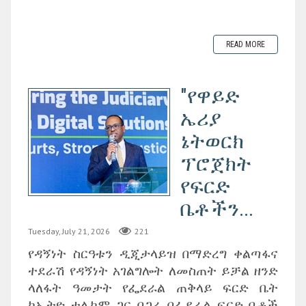
READ MORE
"የዋይድ
ኤሪያ
ኔትወርክ
ፕሮጀክት
የፍርድ
ቤቶችን...
Tuesday, July 21, 2026
221
የዳኝነት ስርዓቱን ዲጂታላይዝ በማድረግ ቀልጣፋና
ተደራሽ የዳኝነት አገልግሎት ለመስጠት ይቻል ዘንድ
ላለፋት ዓመታት የፌደራል ጠቅላይ ፍርድ ቤት
ከኢትዮ ቴሌኮም ጋር በጋራ በፌደራል ፍርድ ቤቶች