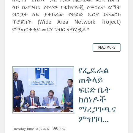
ላይ ሲተገብር የቆየው የቴክኖሎጂ የመሰረተ ልማት
ዝርጋታ ላይ ያተኮረው የዋይድ ኤርያ ኔትወርክ
ፕሮጀክት (Wide Area Network Project)
የማጠናቀቂያ መርሃ ግብር ተካሂዷል።
READ MORE
የፌዴራል
ጠቅላይ
ፍርድ ቤት
ከሰነዶች
ማረጋገጫና
ምዝገባ...
Tuesday, June 30, 2026
532