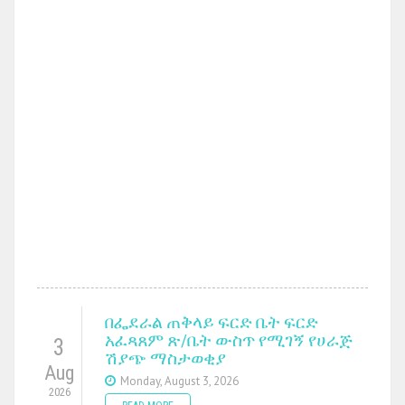
በፌደራል ጠቅላይ ፍርድ ቤት ፍርድ
አፈጻጸም ጽ/ቤት ውስጥ የሚገኝ የሀራጅ
3
ሽያጭ ማስታወቂያ
Aug
Monday, August 3, 2026
2026