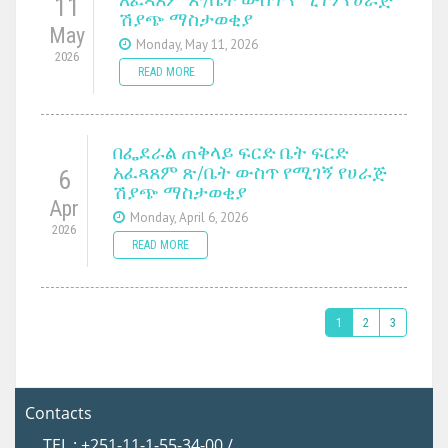
11
ሽያጭ ማስታወቂያ
May
Monday, May 11, 2026
2026
READ MORE
በፌደራል ጠቅላይ ፍርድ ቤት ፍርድ
አፈጻጸም ጽ/ቤት ውስጥ የሚገኝ የሀራጅ
6
ሽያጭ ማስታወቂያ
Apr
Monday, April 6, 2026
2026
READ MORE
1
2
3
Contacts
TEL : +251-11-1-55-34-00 /