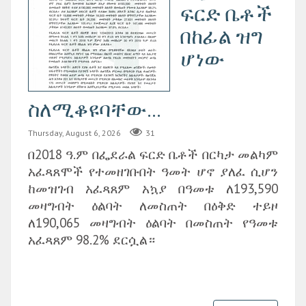
ፍርድ ቤቶች
በከፊል ዝግ
ሆነው
ስለሚቆዩባቸው...
Thursday, August 6, 2026
31
በ2018 ዓ.ም በፌደራል ፍርድ ቤቶች በርካታ መልካም
አፈጻጸሞች የተመዘገቡበት ዓመት ሆኖ ያለፈ ሲሆን
ከመዝገብ አፈጻጸም አኳያ በዓመቱ ለ193,590
መዛግብት ዕልባት ለመስጠት በዕቅድ ተይዞ
ለ190,065 መዛግብት ዕልባት በመስጠት የዓመቱ
አፈጻጸም 98.2% ደርሷል።