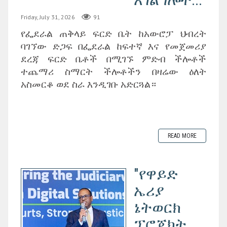
Friday, July 31, 2026
91
የፌደራል ጠቅላይ ፍርድ ቤት ከአውሮፓ ህብረት
ባገኘው ድጋፍ በፌደራል ከፍተኛ እና የመጀመሪያ
ደረጃ ፍርድ ቤቶች በሚገኙ ምድብ ችሎቶች
ተጨማሪ ስማርት ችሎቶችን በዛሬው ዕለት
አስመርቆ ወደ ስራ እንዲገቡ አድርጓል።
READ MORE
"የዋይድ
ኤሪያ
ኔትወርክ
ፕሮጀክት