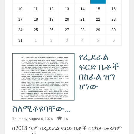
10
11
12
13
14
15
16
17
18
19
20
21
22
23
24
25
26
27
28
29
30
31
1
2
3
4
5
6
የፌደራል
ፍርድ ቤቶች
በከፊል ዝግ
ሆነው
ስለሚቆዩባቸው...
Thursday, August 6, 2026
16
በ2018 ዓ.ም በፌደራል ፍርድ ቤቶች በርካታ መልካም