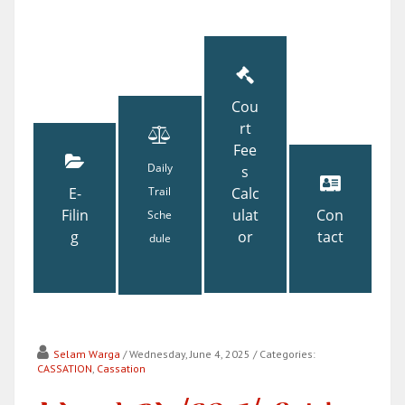
Cou
rt
Fee
Daily
s
E-
Trail
Calc
Filin
ulat
Con
Sche
g
or
tact
dule
Selam Warga
/ Wednesday, June 4, 2025
/ Categories:
CASSATION
,
Cassation