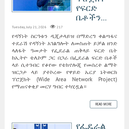
የፍርድ
ቤቶችን...
Tuesday, July 21, 2026
217
የዳኝነት ስርዓቱን ዲጂታላይዝ በማድረግ ቀልጣፋና
ተደራሽ የዳኝነት አገልግሎት ለመስጠት ይቻል ዘንድ
ላለፋት ዓመታት የፌደራል ጠቅላይ ፍርድ ቤት
ከኢትዮ ቴሌኮም ጋር በጋራ በፌደራል ፍርድ ቤቶች
ላይ ሲተገብር የቆየው የቴክኖሎጂ የመሰረተ ልማት
ዝርጋታ ላይ ያተኮረው የዋይድ ኤርያ ኔትወርክ
ፕሮጀክት (Wide Area Network Project)
የማጠናቀቂያ መርሃ ግብር ተካሂዷል።
READ MORE
የፌዴራል