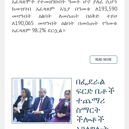
አፈጻጸሞች የተመዘገቡበት ዓመት ሆኖ ያለፈ ሲሆን
ከመዝገብ አፈጻጸም አኳያ በዓመቱ ለ193,590
መዛግብት ዕልባት ለመስጠት በዕቅድ ተይዞ
ለ190,065 መዛግብት ዕልባት በመስጠት የዓመቱ
አፈጻጸም 98.2% ደርሷል።
READ MORE
በፌደራል
ፍርድ ቤቶች
ተጨማሪ
ስማርት
ችሎቶች
አገልግሎት...