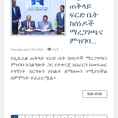
ጠቅላይ
ፍርድ ቤት
ከሰነዶች
ማረጋገጫና
ምዝገባ...
Tuesday, June 30, 2026
529
‎የፌዴራል ጠቅላይ ፍርድ ቤት ከሰነዶች ማረጋገጫና
ምዝገባ አገልግሎት ጋር የተቀናጀ አሰራርን በመፍጠር
የዳኝነት ስርዓቱን ይበልጥ ለማዘመን የሚያስችል
ስምምነት ተፈራርሟል።
READ MORE