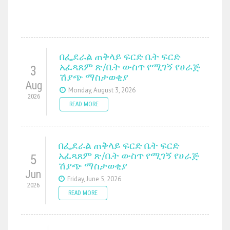
በፌደራል ጠቅላይ ፍርድ ቤት ፍርድ
አፈጻጸም ጽ/ቤት ውስጥ የሚገኝ የሀራጅ
3
ሽያጭ ማስታወቂያ
Aug
Monday, August 3, 2026
2026
READ MORE
በፌደራል ጠቅላይ ፍርድ ቤት ፍርድ
አፈጻጸም ጽ/ቤት ውስጥ የሚገኝ የሀራጅ
5
ሽያጭ ማስታወቂያ
Jun
Friday, June 5, 2026
2026
READ MORE