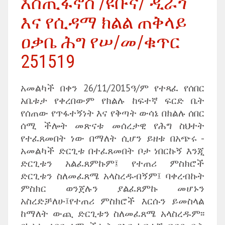
እስጢፋኖስ /ዩቡና/ ዲራጎ
እና የሲዳማ ክልል ጠቅላይ
ዐቃቤ ሕግ የሠ/መ/ቁጥር
251519
አመልካች በቀን 26/11/2015ዓ/ም የተጻፈ የሰበር
አቤቱታ የቀረበውም የክልሉ ከፍተኛ ፍርድ ቤት
የሰጠው የጥፋተኝነት እና የቅጣት ውሳኔ በክልሉ ሰበር
ሰሚ ችሎት መጽናቱ መሰረታዊ የሕግ ስህተት
የተፈጸመበት ነው በማለት ሲሆን ይዘቱ በአጭሩ -
አመልካች ድርጊቱ በተፈጸመበት ቦታ ነበርኩኝ እንጂ
ድርጊቱን አልፈጸምኩም፤ የተጠሪ ምስክሮች
ድርጊቱን ስለመፈጸሜ አላስረዱብኝም፤ ባቀረብኩት
ምስክር ወንጀሉን ያልፈጸምኩ መሆኑን
አስረድቻለሁ፤የተጠሪ ምስክሮች እርሱን ይመስላል
ከማለት ውጪ ድርጊቱን ስለመፈጸሜ አላስረዱም፡፡