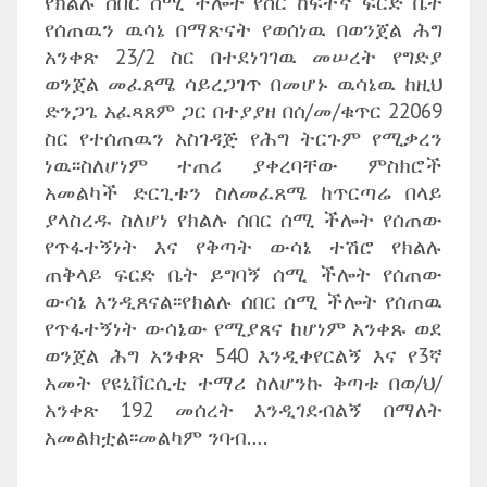
የክልሉ ሰበር ሰሚ ችሎት የስር ከፍተኛ ፍርድ ቤት
የሰጠዉን ዉሳኔ በማጽናት የወሰነዉ በወንጀል ሕግ
አንቀጽ 23/2 ስር በተደነገገዉ መሠረት የግድያ
ወንጀል መፈጸሜ ሳይረጋገጥ በመሆኑ ዉሳኔዉ ከዚህ
ድንጋጌ አፈጻጸም ጋር በተያያዘ በሰ/መ/ቁጥር 22069
ስር የተሰጠዉን አስገዳጅ የሕግ ትርጉም የሚቃረን
ነዉ፡፡ስለሆነም ተጠሪ ያቀረባቸው ምስክሮች
አመልካች ድርጊቱን ስለመፈጸሜ ከጥርጣሬ በላይ
ያላስረዱ ስለሆነ የክልሉ ሰበር ሰሚ ችሎት የሰጠው
የጥፋተኝነት እና የቅጣት ውሳኔ ተሽሮ የክልሉ
ጠቅላይ ፍርድ ቤት ይግባኝ ሰሚ ችሎት የሰጠው
ውሳኔ እንዲጸናል፡፡የክልሉ ሰበር ሰሚ ችሎት የሰጠዉ
የጥፋተኝነት ውሳኔው የሚያጸና ከሆነም አንቀጹ ወደ
ወንጀል ሕግ አንቀጽ 540 እንዲቀየርልኝ እና የ3ኛ
አመት የዩኒቨርሲቲ ተማሪ ስለሆንኩ ቅጣቱ በወ/ህ/
አንቀጽ 192 መሰረት እንዲገደብልኝ በማለት
አመልክቷል፡፡መልካም ንባብ….