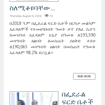
ስለሚቆዩባቸው...
Thursday, August 6, 2026
31
በ2018 ዓ.ም በፌደራል ፍርድ ቤቶች በርካታ መልካም
አፈጻጸሞች የተመዘገቡበት ዓመት ሆኖ ያለፈ ሲሆን
ከመዝገብ አፈጻጸም አኳያ በዓመቱ ለ193,590
መዛግብት ዕልባት ለመስጠት በዕቅድ ተይዞ
ለ190,065 መዛግብት ዕልባት በመስጠት የዓመቱ
አፈጻጸም 98.2% ደርሷል።
READ MORE
በፌደራል
ፍርድ ቤቶች