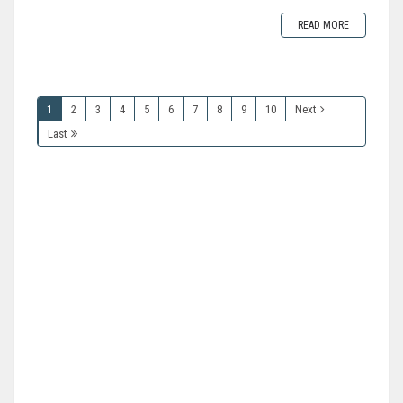
READ MORE
1
2
3
4
5
6
7
8
9
10
Next
Last