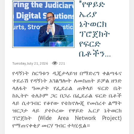
"የዋይድ
ኤሪያ
ኔትወርክ
ፕሮጀክት
የፍርድ
ቤቶችን...
Tuesday, July 21, 2026
221
የዳኝነት ስርዓቱን ዲጂታላይዝ በማድረግ ቀልጣፋና
ተደራሽ የዳኝነት አገልግሎት ለመስጠት ይቻል ዘንድ
ላለፋት ዓመታት የፌደራል ጠቅላይ ፍርድ ቤት
ከኢትዮ ቴሌኮም ጋር በጋራ በፌደራል ፍርድ ቤቶች
ላይ ሲተገብር የቆየው የቴክኖሎጂ የመሰረተ ልማት
ዝርጋታ ላይ ያተኮረው የዋይድ ኤርያ ኔትወርክ
ፕሮጀክት (Wide Area Network Project)
የማጠናቀቂያ መርሃ ግብር ተካሂዷል።