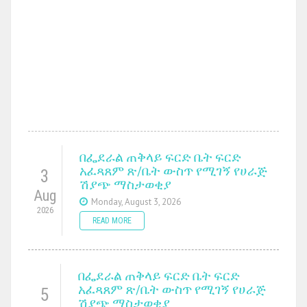
በፌደራል ጠቅላይ ፍርድ ቤት ፍርድ
አፈጻጸም ጽ/ቤት ውስጥ የሚገኝ የሀራጅ
3
ሽያጭ ማስታወቂያ
Aug
Monday, August 3, 2026
2026
READ MORE
በፌደራል ጠቅላይ ፍርድ ቤት ፍርድ
አፈጻጸም ጽ/ቤት ውስጥ የሚገኝ የሀራጅ
5
ሽያጭ ማስታወቂያ