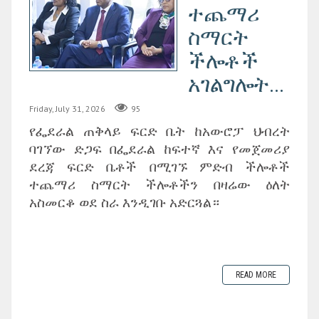
ተጨማሪ
ስማርት
ችሎቶች
አገልግሎት...
Friday, July 31, 2026
95
የፌደራል ጠቅላይ ፍርድ ቤት ከአውሮፓ ህብረት
ባገኘው ድጋፍ በፌደራል ከፍተኛ እና የመጀመሪያ
ደረጃ ፍርድ ቤቶች በሚገኙ ምድብ ችሎቶች
ተጨማሪ ስማርት ችሎቶችን በዛሬው ዕለት
አስመርቆ ወደ ስራ እንዲገቡ አድርጓል።
READ MORE