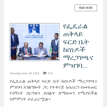
READ MORE
የፌዴራል
ጠቅላይ
ፍርድ ቤት
ከሰነዶች
ማረጋገጫና
ምዝገባ...
Tuesday, June 30, 2026
532
‎የፌዴራል ጠቅላይ ፍርድ ቤት ከሰነዶች ማረጋገጫና
ምዝገባ አገልግሎት ጋር የተቀናጀ አሰራርን በመፍጠር
የዳኝነት ስርዓቱን ይበልጥ ለማዘመን የሚያስችል
ስምምነት ተፈራርሟል።