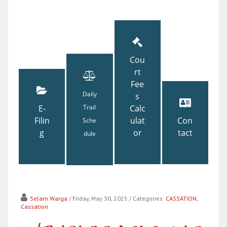
Cou
rt
Fee
Daily
s
E-
Trail
Calc
Filin
ulat
Con
Sche
g
or
tact
dule
Selam Warga
/ Friday, May 30, 2025
/ Categories:
CASSATION
,
Cassation