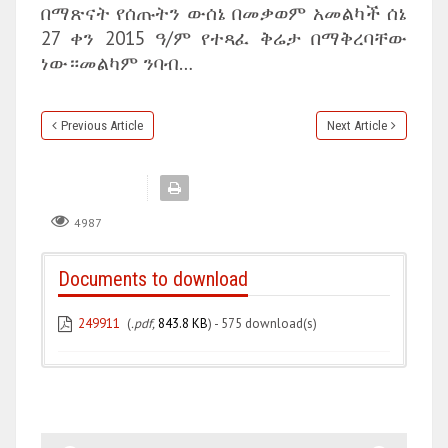
በማጽናት የሰጡትን ውሰኔ በመቃወም አመልካች ሰኔ
27 ቀን 2015 ዓ/ም የተጻፈ ቅሬታ በማቅረባቸው
ነው።መልካም ንባብ…
Previous Article
Next Article
4987
Documents to download
249911
(
.pdf,
843.8 KB
) - 575 download(s)