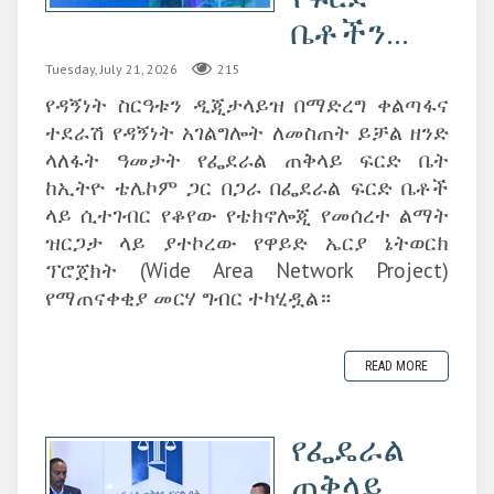
ቤቶችን...
Tuesday, July 21, 2026
215
የዳኝነት ስርዓቱን ዲጂታላይዝ በማድረግ ቀልጣፋና
ተደራሽ የዳኝነት አገልግሎት ለመስጠት ይቻል ዘንድ
ላለፋት ዓመታት የፌደራል ጠቅላይ ፍርድ ቤት
ከኢትዮ ቴሌኮም ጋር በጋራ በፌደራል ፍርድ ቤቶች
ላይ ሲተገብር የቆየው የቴክኖሎጂ የመሰረተ ልማት
ዝርጋታ ላይ ያተኮረው የዋይድ ኤርያ ኔትወርክ
ፕሮጀክት (Wide Area Network Project)
የማጠናቀቂያ መርሃ ግብር ተካሂዷል።
READ MORE
የፌዴራል
ጠቅላይ