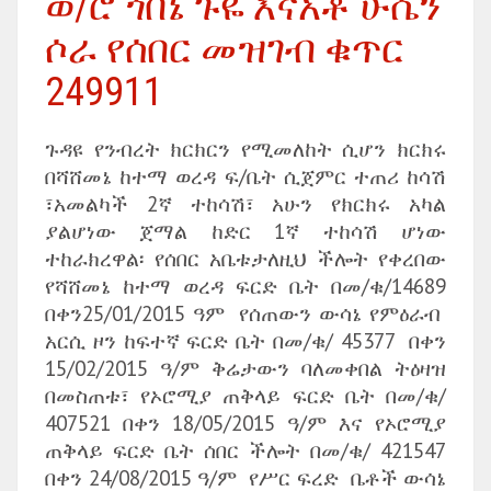
ወ/ሮ ጎበኔ ጉዬ እናአቶ ሁሴን
ሶራ የሰበር መዝገብ ቁጥር
249911
ጉዳዩ የንብረት ክርክርን የሚመለከት ሲሆን ክርክሩ
በሻሸመኔ ከተማ ወረዳ ፍ/ቤት ሲጀምር ተጠሪ ከሳሽ
፣አመልካች 2ኛ ተከሳሽ፣ አሁን የክርክሩ አካል
ያልሆነው ጀማል ከድር 1ኛ ተከሳሽ ሆነው
ተከራክረዋል፡ የሰበር አቤቱታለዚህ ችሎት የቀረበው
የሻሸመኔ ከተማ ወረዳ ፍርድ ቤት በመ/ቁ/14689
በቀን25/01/2015 ዓም የሰጠውን ውሳኔ የምዕራብ
አርሲ ዞን ከፍተኛ ፍርድ ቤት በመ/ቁ/ 45377 በቀን
15/02/2015 ዓ/ም ቅሬታውን ባለመቀበል ትዕዛዝ
በመስጠቱ፣ የኦሮሚያ ጠቅላይ ፍርድ ቤት በመ/ቁ/
407521 በቀን 18/05/2015 ዓ/ም እና የኦሮሚያ
ጠቅላይ ፍርድ ቤት ሰበር ችሎት በመ/ቁ/ 421547
በቀን 24/08/2015 ዓ/ም የሥር ፍረድ ቤቶች ውሳኔ