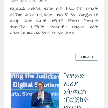
Friday, July 31, 2026
81
የፌደራል ጠቅላይ ፍርድ ቤት ከአውሮፓ ህብረት
ባገኘው ድጋፍ በፌደራል ከፍተኛ እና የመጀመሪያ
ደረጃ ፍርድ ቤቶች በሚገኙ ምድብ ችሎቶች
ተጨማሪ ስማርት ችሎቶችን በዛሬው ዕለት
አስመርቆ ወደ ስራ እንዲገቡ አድርጓል።
READ MORE
"የዋይድ
ኤሪያ
ኔትወርክ
ፕሮጀክት
የፍርድ