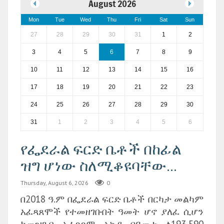
August 2026
Mon
Tue
Wed
Thu
Fri
Sat
Sun
27
28
29
30
31
1
2
3
4
5
6
7
8
9
10
11
12
13
14
15
16
17
18
19
20
21
22
23
24
25
26
27
28
29
30
31
1
2
3
4
5
6
የፌደራል ፍርድ ቤቶች በከፊል
ዝግ ሆነው ስለሚቆዩባቸው...
Thursday, August 6, 2026
0
በ2018 ዓ.ም በፌደራል ፍርድ ቤቶች በርካታ መልካም
አፈጻጸሞች የተመዘገቡበት ዓመት ሆኖ ያለፈ ሲሆን
ከመዝገብ አፈጻጸም አኳያ በዓመቱ ለ193,590