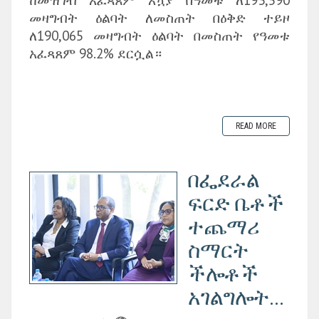
መዛግብት ዕልባት ለመስጠት በዕቅድ ተይዞ
ለ190,065 መዛግብት ዕልባት በመስጠት የዓመቱ
አፈጻጸም 98.2% ደርሷል።
READ MORE
በፌደራል
ፍርድ ቤቶች
ተጨማሪ
ስማርት
ችሎቶች
አገልግሎት...