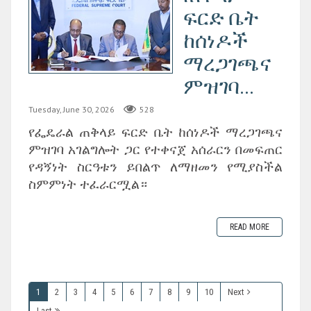
ፍርድ ቤት
ከሰነዶች
ማረጋገጫና
ምዝገባ...
Tuesday, June 30, 2026
528
‎የፌዴራል ጠቅላይ ፍርድ ቤት ከሰነዶች ማረጋገጫና
ምዝገባ አገልግሎት ጋር የተቀናጀ አሰራርን በመፍጠር
የዳኝነት ስርዓቱን ይበልጥ ለማዘመን የሚያስችል
ስምምነት ተፈራርሟል።
READ MORE
1
2
3
4
5
6
7
8
9
10
Next
Last