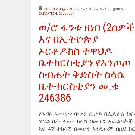
Selam Warga
/ Friday, May 30, 2025
/ Categories:
CASSATION
,
Cassation
ወ/ሮ ፋንቱ ዘነበ (2ሰዎች
እና በኢትዮጵያ
ኦርቶዶክስ ተዋህዶ
ቤተክርስቲያን የእንጦጦ
ስብሐት ቅድስት ስላሴ
ቤተ-ክርስቲያን መ.ቁ
246386
የጉዳዩ አመጣጥ ባጭሩ ሲታይ በፌዴራል ከፍ
ፍርድ ቤት ተጠሪ ከሳሽ በመሆን አመልካቾች 
እና 4ኛ ተከሳሽ በመሆን እንዲሁም በዚህ ክር