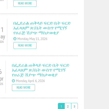
READ MORE
በፌደራል ጠቅላይ ፍርድ ቤት ፍርድ
አፈጻጸም ጽ/ቤት ውስጥ የሚገኝ
11
የሀራጅ ሽያጭ ማስታወቂያ
ay
Monday, May 11, 2026
026
READ MORE
በፌደራል ጠቅላይ ፍርድ ቤት ፍርድ
አፈጻጸም ጽ/ቤት ውስጥ የሚገኝ
6
የሀራጅ ሽያጭ ማስታወቂያ
pr
Monday, April 6, 2026
026
READ MORE
1
2
3