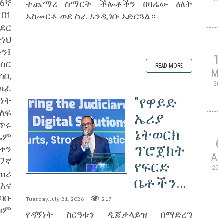
 6ኛ
ተጨማሪ ስማርት ችሎቶችን በዛሬው ዕለት
01
አስመርቆ ወደ ስራ እንዲገቡ አድርጓል።
ደር
ታነህ
ን፤
የስር
READ MORE
M
ሳቢ
2
ሀፊ
"የዋይድ
ነት
ለፍ
ኤሪያ
ጥሩ
ኔትወርክ
ፍሬም
ፕሮጀክት
 ቀን
A
2ኛ
የፍርድ
2
ጠሪ
ቤቶችን...
 እና
ባቡ
Tuesday, July 21, 2026
217
ስም
የዳኝነት ስርዓቱን ዲጂታላይዝ በማድረግ