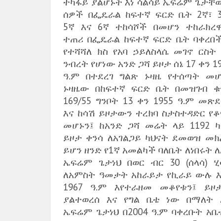
ተካፋይ ያልሆኑት እነ ሳልሳይ ኤፍሬም ጌታቸው
ሰዎች በፌዴራል ከፍተኛ ፍርድ ቤት 2ኛ፣ 3
5ኛ እና 6ኛ ተከሳሾች በመሆን ተከራክረዋል
ተጠሪ በፌዴራል ከፍተኛ ፍርድ ቤት ባቀረበ
የተሻሻለ ክስ የአባ ኃይለስላሴ መገኖ ርስት 
ንብረት የሆነው አንድ ጋሻ ይዞታ ሰኔ 17 ቀን 1
ዓ.ም በተደረገ ግልጽ ኑዛዜ የተሰጣት መሆ
ኑዛዜው በከፍተኛ ፍርድ ቤት በመዝገብ ቁ
169/55 ግንቦት 13 ቀን 1955 ዓ.ም መጽ
እና ከሳሽ ይዞታውን ተረክባ ስታስተዳድር የቆ
መሆኑን፤ ከአንድ ጋሻ መሬት ላይ 1192 ካ
ይዞታ ቀንሳ ለአገልጋይ ካህናት ደመወዝ መክ
ይሆን ዘንድ የ1ኛ አመልካች ባለቤት ለነበሩት 
ኤፍሬም ጌታነህ በወር ብር 30 (ሰላሳ) ሂ
ለአምስት ዓመታት አከራይታ የኪራይ ውሉ እ
1967 ዓ.ም እየተራዘመ መቆየቱን፤ ይዞ
ያልተወረሰ እና የግል ቤቴ ነው በማለት 
ኤፍሬም ጌታነህ በ2004 ዓ.ም ባቀረቡት አቤ