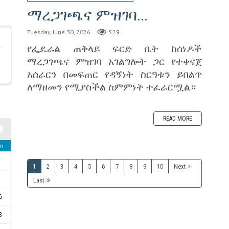
ማረጋገጫና ምዝገባ...
Tuesday, June 30, 2026
529
‎የፌዴራል ጠቅላይ ፍርድ ቤት ከሰነዶች
ማረጋገጫና ምዝገባ አገልግሎት ጋር የተቀናጀ
አሰራርን በመፍጠር የዳኝነት ስርዓቱን ይበልጥ
ለማዘመን የሚያስችል ስምምነት ተፈራርሟል።
READ MORE
n
2
1
2
3
4
5
6
7
8
9
10
Next
9
Last
6
3