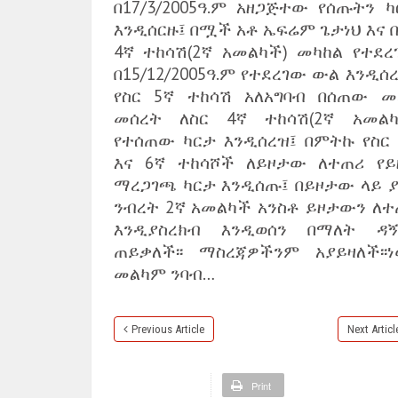
በ17/3/2005ዓ.ም አዘጋጅተው የሰጡትን ካ
እንዲሰርዙ፤ በሟች አቶ ኤፍሬም ጌታነህ እና 
4ኛ ተከሳሽ(2ኛ አመልካች) መካከል የተደረ
በ15/12/2005ዓ.ም የተደረገው ውል እንዲሰ
የስር 5ኛ ተከሳሽ አለአግባብ በሰጠው መ
መሰረት ለስር 4ኛ ተከሳሽ(2ኛ አመልካ
የተሰጠው ካርታ እንዲሰረዝ፤ በምትኩ የስር 
እና 6ኛ ተከሳሾች ለይዞታው ለተጠሪ የይ
ማረጋገጫ ካርታ እንዲሰጡ፤ በይዞታው ላይ ያ
ንብረት 2ኛ አመልካች አንስቶ ይዞታውን ለተ
እንዲያስረክብ እንዲወሰን በማለት ዳኝ
ጠይቃለች፡፡ ማስረጃዎችንም አያይዛለች፡፡ነው
መልካም ንባብ…
Previous Article
Next Articl
Print