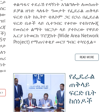
ርታ
ቀልጣፋና ተደራሽ የዳኝነት አገልግሎት ለመስጠት
በስር
ይቻል ዘንድ ላለፋት ዓመታት የፌደራል ጠቅላይ
ገው
ፍርድ ቤት ከኢትዮ ቴሌኮም ጋር በጋራ በፌደራል
ረዝ፤
ፍርድ ቤቶች ላይ ሲተገብር የቆየው የቴክኖሎጂ
ረጃ
የመሰረተ ልማት ዝርጋታ ላይ ያተኮረው የዋይድ
ች)
ኤርያ ኔትወርክ ፕሮጀክት (Wide Area Network
5ኛ
Project) የማጠናቀቂያ መርሃ ግብር ተካሂዷል።
ዞታ
ለን
ጠሪ
READ MORE
ነት
፡፡
የፌዴራል
ጠቅላይ
ፍርድ ቤት
e
ከሰነዶች