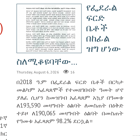
የፌደራል
ፍርድ
)
ቤቶች
በከፊል
ዝግ ሆነው
ስለሚቆዩባቸው...
Thursday, August 6, 2026
16
በ2018 ዓ.ም በፌደራል ፍርድ ቤቶች በርካታ
መልካም አፈጻጸሞች የተመዘገቡበት ዓመት ሆኖ
ያለፈ ሲሆን ከመዝገብ አፈጻጸም አኳያ በዓመቱ
ለ193,590 መዛግብት ዕልባት ለመስጠት በዕቅድ
ተይዞ ለ190,065 መዛግብት ዕልባት በመስጠት
ተኛ
የዓመቱ አፈጻጸም 98.2% ደርሷል።
1ኛ
ክር