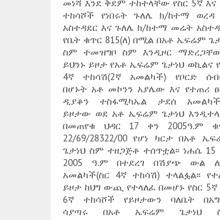
መነሻ እንደ ቅደም ተከተላቸው የስር 5ኛ እና
ተከሳሾች የነበሩት ጉለሌ ክ/ከተማ ወረዳ 
አስተዳደር እና ጉለሌ ክ/ከተማ መሬት አስተዳ
የቤት ቁጥር 815(ለ) በሚል በአቶ ኤፍሬም ጌ
ስም ተመዝግቦ ስም እንዲዞር ማድረጋቸው
ይህንኑ ይዞታ የአቶ ኤፍሬም ጌታነህ ወኪልና 
4ኛ ተከሳሽ(2ኛ አመልካች) የቦርድ ሰብ
በሆኑት አቶ መኮንን አያሌው እና የተጠሪ ፀ
ዲያቆን ተስፋሚካኤል ታደሰ አመልካች
ይዞታው ወደ አቶ ኤፍሬም ጌታነህ እንዲተላ
በመጠየቁ ህዳር 17 ቀን 2005ዓ.ም ቁ
22/69/28322/00 የሆነ ካርታ በአቶ ኤ
ጌታነህ ስም ተዘጋጅቶ ተሰጥቷል፡፡ ነሐሴ 15
2005 ዓ.ም በተደረገ በሽያጭ ውል ለ
አመልካች(ስር 4ኛ ተከሳሽ) ተላልፏል፡፡ የተ
ይዞታ ከህግ ውጪ የተላለፈ በመሆኑ የስር 5ኛ
6ኛ ተከሳሾች የይዞታውን ባለቤት በአግ
ሳያጣሩ በአቶ ኤፍሬም ጌታነህ 