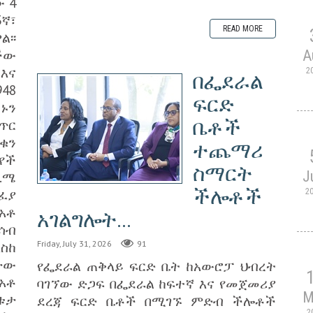
 4
ኛ፣
READ MORE
፡፡
ችው
A
እና
2
በፌደራል
948
ፍርድ
ኑን
ቤቶች
ጥር
ደቁን
ተጨማሪ
የች
ስማርት
J
.ሜ
ችሎቶች
ፈያ
2
ለአቶ
አገልግሎት...
ሳብ
Friday, July 31, 2026
91
ስከ
ታው
የፌደራል ጠቅላይ ፍርድ ቤት ከአውሮፓ ህብረት
አቶ
ባገኘው ድጋፍ በፌደራል ከፍተኛ እና የመጀመሪያ
M
ቱታ
ደረጃ ፍርድ ቤቶች በሚገኙ ምድብ ችሎቶች
2