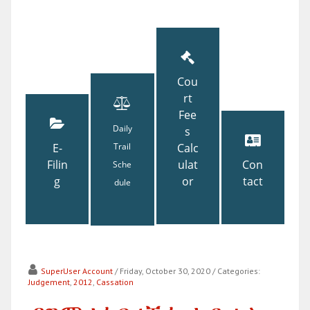
Cou
rt
Fee
Daily
s
E-
Trail
Calc
Filin
ulat
Con
Sche
g
or
tact
dule
SuperUser Account
/ Friday, October 30, 2020
/ Categories:
Judgement
,
2012
,
Cassation