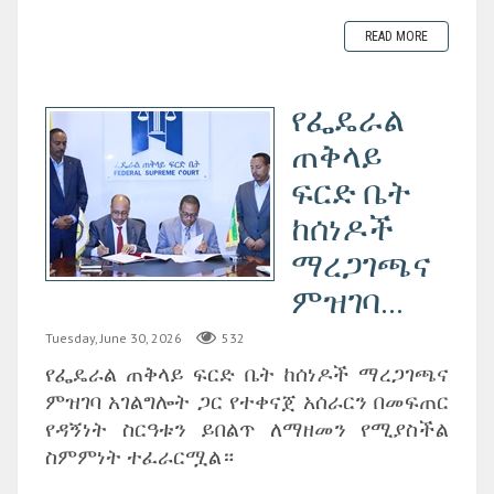
READ MORE
የፌዴራል
ጠቅላይ
ፍርድ ቤት
ከሰነዶች
ማረጋገጫና
ምዝገባ...
Tuesday, June 30, 2026
532
‎የፌዴራል ጠቅላይ ፍርድ ቤት ከሰነዶች ማረጋገጫና
ምዝገባ አገልግሎት ጋር የተቀናጀ አሰራርን በመፍጠር
የዳኝነት ስርዓቱን ይበልጥ ለማዘመን የሚያስችል
ስምምነት ተፈራርሟል።