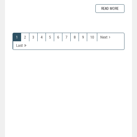
READ MORE
1
2
3
4
5
6
7
8
9
10
Next
Last