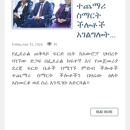
ተጨማሪ
ስማርት
ችሎቶች
አገልግሎት...
Friday, July 31, 2026
95
የፌደራል ጠቅላይ ፍርድ ቤት ከአውሮፓ ህብረት
ባገኘው ድጋፍ በፌደራል ከፍተኛ እና የመጀመሪያ
ደረጃ ፍርድ ቤቶች በሚገኙ ምድብ ችሎቶች
ተጨማሪ ስማርት ችሎቶችን በዛሬው ዕለት
አስመርቆ ወደ ስራ እንዲገቡ አድርጓል።
READ MORE