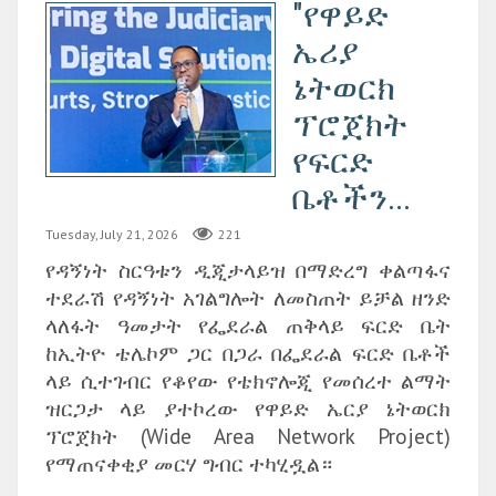
"የዋይድ
ኤሪያ
ኔትወርክ
ፕሮጀክት
የፍርድ
ቤቶችን...
Tuesday, July 21, 2026
221
የዳኝነት ስርዓቱን ዲጂታላይዝ በማድረግ ቀልጣፋና
ተደራሽ የዳኝነት አገልግሎት ለመስጠት ይቻል ዘንድ
ላለፋት ዓመታት የፌደራል ጠቅላይ ፍርድ ቤት
ከኢትዮ ቴሌኮም ጋር በጋራ በፌደራል ፍርድ ቤቶች
ላይ ሲተገብር የቆየው የቴክኖሎጂ የመሰረተ ልማት
ዝርጋታ ላይ ያተኮረው የዋይድ ኤርያ ኔትወርክ
ፕሮጀክት (Wide Area Network Project)
የማጠናቀቂያ መርሃ ግብር ተካሂዷል።