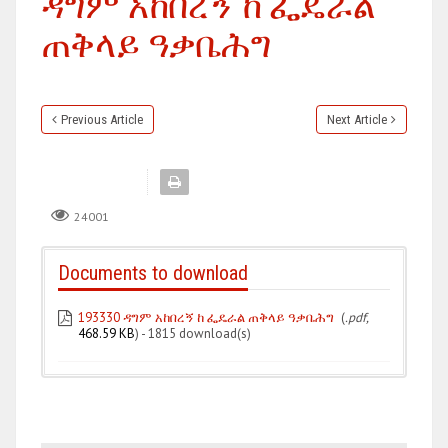
ዳግም አከበረኝ ከ ፌዴራል
ጠቅላይ ዓቃቤሕግ
Previous Article
Next Article
24001
Documents to download
193330 ዳግም አከበረኝ ከ ፌዴራል ጠቅላይ ዓቃቤሕግ
(
.pdf,
468.59 KB
) - 1815 download(s)