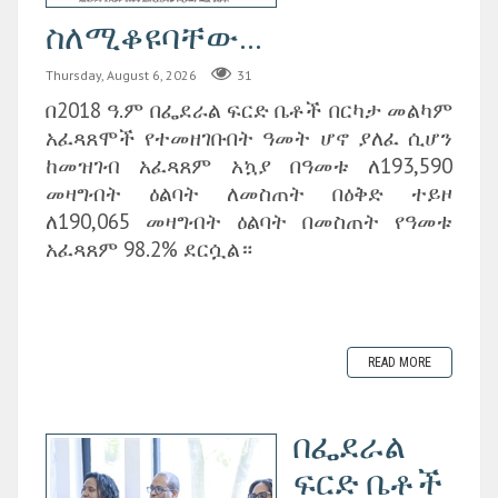
ስለሚቆዩባቸው...
Thursday, August 6, 2026
31
በ2018 ዓ.ም በፌደራል ፍርድ ቤቶች በርካታ መልካም
አፈጻጸሞች የተመዘገቡበት ዓመት ሆኖ ያለፈ ሲሆን
ከመዝገብ አፈጻጸም አኳያ በዓመቱ ለ193,590
መዛግብት ዕልባት ለመስጠት በዕቅድ ተይዞ
ለ190,065 መዛግብት ዕልባት በመስጠት የዓመቱ
አፈጻጸም 98.2% ደርሷል።
READ MORE
በፌደራል
ፍርድ ቤቶች