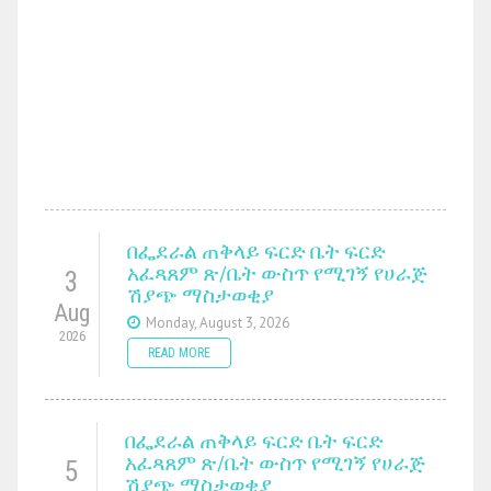
በፌደራል ጠቅላይ ፍርድ ቤት ፍርድ
አፈጻጸም ጽ/ቤት ውስጥ የሚገኝ የሀራጅ
3
ሽያጭ ማስታወቂያ
Aug
Monday, August 3, 2026
2026
READ MORE
በፌደራል ጠቅላይ ፍርድ ቤት ፍርድ
አፈጻጸም ጽ/ቤት ውስጥ የሚገኝ የሀራጅ
5
ሽያጭ ማስታወቂያ