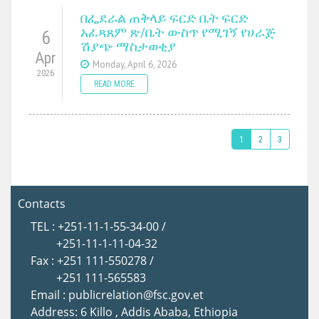
በፌደራል ጠቅላይ ፍርድ ቤት ፍርድ
አፈጻጸም ጽ/ቤት ውስጥ የሚገኝ የሀራጅ
6
ሽያጭ ማስታወቂያ
Apr
Monday, April 6, 2026
2026
READ MORE
1
2
3
Contacts
TEL : +251-11-1-55-34-00 /
+251-11-1-11-04-32
Fax : +251 111-550278 /
+251 111-565583
Email : publicrelation@fsc.gov.et
Address: 6 Killo , Addis Ababa, Ethiopia