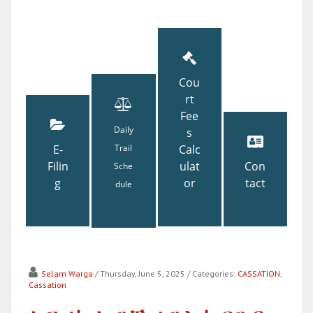
Cou
rt
Fee
Daily
s
E-
Trail
Calc
Filin
ulat
Con
Sche
g
or
tact
dule
Selam Warga
/ Thursday, June 5, 2025
/ Categories:
CASSATION
,
Cassation