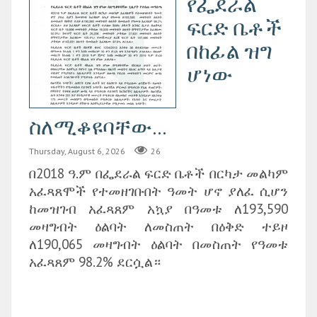
የፌደራል
ፍርድ ቤቶች
በከፊል ዝግ
ሆነው
ስለሚቆዩባቸው...
Thursday, August 6, 2026
26
በ2018 ዓ.ም በፌደራል ፍርድ ቤቶች በርካታ መልካም
አፈጻጸሞች የተመዘገቡበት ዓመት ሆኖ ያለፈ ሲሆን
ከመዝገብ አፈጻጸም አኳያ በዓመቱ ለ193,590
መዛግብት ዕልባት ለመስጠት በዕቅድ ተይዞ
ለ190,065 መዛግብት ዕልባት በመስጠት የዓመቱ
አፈጻጸም 98.2% ደርሷል።