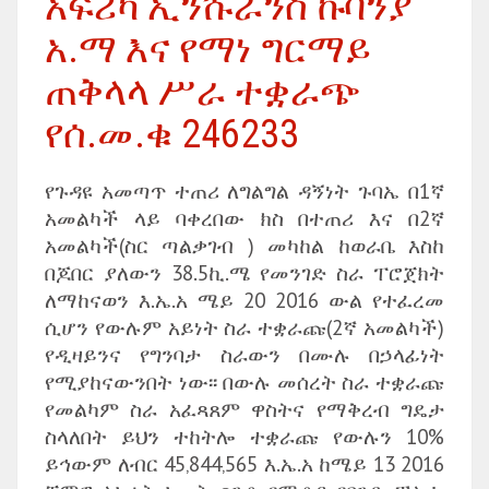
አፍሪካ ኢንሹራንስ ኩባንያ
አ.ማ እና የማነ ግርማይ
ጠቅላላ ሥራ ተቋራጭ
የሰ.መ.ቁ 246233
የጉዳዩ አመጣጥ ተጠሪ ለግልግል ዳኝነት ጉባኤ በ1ኛ
አመልካች ላይ ባቀረበው ክስ በተጠሪ እና በ2ኛ
አመልካች(ስር ጣልቃገብ ) መካከል ከወራቤ እስከ
በጆበር ያለውን 38.5ኪ.ሜ የመንገድ ስራ ፐሮጀክት
ለማከናወን እ.ኤ.አ ሜይ 20 2016 ውል የተፈረመ
ሲሆን የውሉም አይነት ስራ ተቋራጩ(2ኛ አመልካች)
የዲዛይንና የግንባታ ስራውን በሙሉ በኃላፊነት
የሚያከናውንበት ነው፡፡ በውሉ መሰረት ስራ ተቋራጩ
የመልካም ስራ አፈጻጸም ዋስትና የማቅረብ ግዴታ
ስላለበት ይህን ተከትሎ ተቋራጩ የውሉን 10%
ይኅውም ለብር 45‚844‚565 እ.ኤ.አ ከሜይ 13 2016