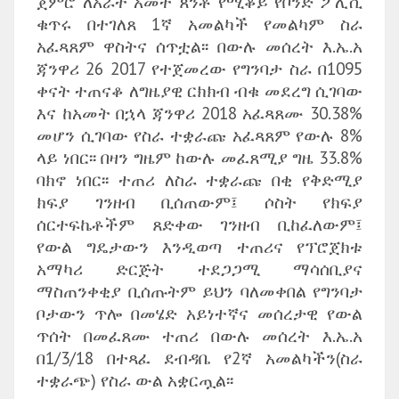
ጀምሮ ለአራት አመት ጸንቶ የሚቆይ የቦንድ ፖሊሲ
ቁጥሩ በተገለጸ 1ኛ አመልካች የመልካም ስራ
አፈጻጸም ዋስትና ሰጥቷል፡፡ በውሉ መሰረት እ.ኤ.አ
ጃንዋሪ 26 2017 የተጀመረው የግንባታ ስራ በ1095
ቀናት ተጠናቆ ለግዜያዊ ርክክብ ብቁ መደረግ ሲገባው
እና ከአመት በኋላ ጃንዋሪ 2018 አፈጻጸሙ 30.38%
መሆን ሲገባው የስራ ተቋራጩ አፈጻጸም የውሉ 8%
ላይ ነበር፡፡ በዛን ግዜም ከውሉ መፈጸሚያ ግዜ 33.8%
ባክኖ ነበር፡፡ ተጠሪ ለስራ ተቋራጩ በቂ የቅድሚያ
ክፍያ ገንዘብ ቢሰጠውም፤ ሶስት የክፍያ
ሰርተፍኬቶችም ጸድቀው ገንዘብ ቢከፈለውም፤
የውል ግዴታውን እንዲወጣ ተጠሪና የፕሮጀክቱ
አማካሪ ድርጅት ተደጋጋሚ ማሳሰቢያና
ማስጠንቀቂያ ቢሰጡትም ይህን ባለመቀበል የግንባታ
ቦታውን ጥሎ በመሄድ አይነተኛና መሰረታዊ የውል
ጥሰት በመፈጸሙ ተጠሪ በውሉ መሰረት እ.ኤ.አ
በ1/3/18 በተጻፈ ደብዳቤ የ2ኛ አመልካችን(ስራ
ተቋራጭ) የስራ ውል አቋርጧል፡፡