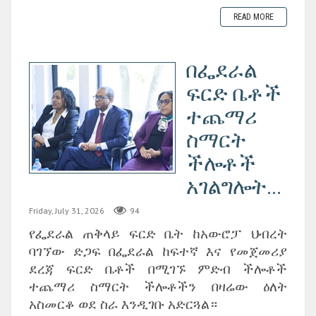
READ MORE
በፌደራል
ፍርድ ቤቶች
ተጨማሪ
ስማርት
ችሎቶች
አገልግሎት...
Friday, July 31, 2026
94
የፌደራል ጠቅላይ ፍርድ ቤት ከአውሮፓ ህብረት
ባገኘው ድጋፍ በፌደራል ከፍተኛ እና የመጀመሪያ
ደረጃ ፍርድ ቤቶች በሚገኙ ምድብ ችሎቶች
ተጨማሪ ስማርት ችሎቶችን በዛሬው ዕለት
አስመርቆ ወደ ስራ እንዲገቡ አድርጓል።