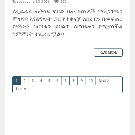
Tuesday, June 30, 2026
532
‎የፌዴራል ጠቅላይ ፍርድ ቤት ከሰነዶች ማረጋገጫና
ምዝገባ አገልግሎት ጋር የተቀናጀ አሰራርን በመፍጠር
የዳኝነት ስርዓቱን ይበልጥ ለማዘመን የሚያስችል
ስምምነት ተፈራርሟል።
READ MORE
1
2
3
4
5
6
7
8
9
10
Next
Last