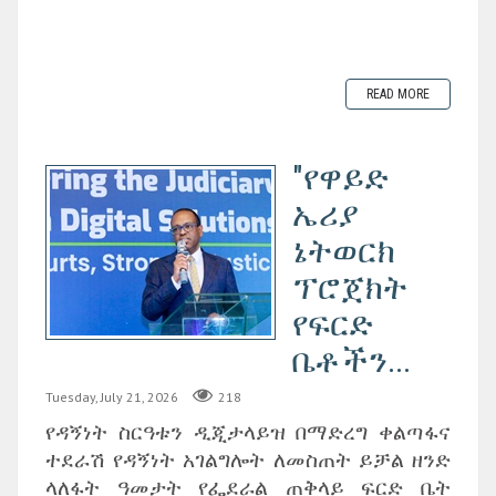
READ MORE
"የዋይድ
ኤሪያ
ኔትወርክ
ፕሮጀክት
የፍርድ
ቤቶችን...
Tuesday, July 21, 2026
218
የዳኝነት ስርዓቱን ዲጂታላይዝ በማድረግ ቀልጣፋና
ተደራሽ የዳኝነት አገልግሎት ለመስጠት ይቻል ዘንድ
ላለፋት ዓመታት የፌደራል ጠቅላይ ፍርድ ቤት