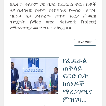
ከኢትዮ ቴሌኮም ጋር በጋራ በፌደራል ፍርድ ቤቶች
ላይ ሲተገብር የቆየው የቴክኖሎጂ የመሰረተ ልማት
ዝርጋታ ላይ ያተኮረው የዋይድ ኤርያ ኔትወርክ
ፕሮጀክት (Wide Area Network Project)
የማጠናቀቂያ መርሃ ግብር ተካሂዷል።
READ MORE
የፌዴራል
ጠቅላይ
ፍርድ ቤት
ከሰነዶች
ማረጋገጫና
ምዝገባ...