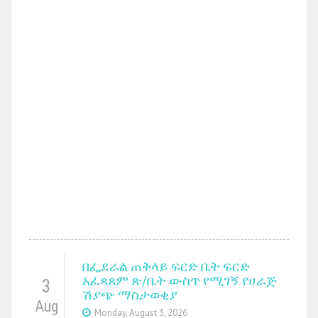
በፌደራል ጠቅላይ ፍርድ ቤት ፍርድ
አፈጻጸም ጽ/ቤት ውስጥ የሚገኝ የሀራጅ
3
ሽያጭ ማስታወቂያ
Aug
Monday, August 3, 2026