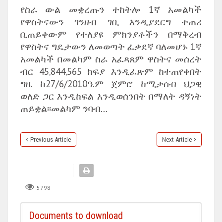
የስራ ውል መቋረጡን ተከትሎ 1ኛ አመልካች
የዋስትናውን ገንዘብ ገቢ እንዲያደርግ ተጠሪ
ቢጠይቀውም የተለያዩ ምክንያቶችን በማቅረብ
የዋስትና ግዴታውን ለመወጣት ፈቃደኛ ባለመሆኑ 1ኛ
አመልካች በመልካም ስራ አፈጻጸም ዋስትና መሰረት
ብር 45‚844‚565 ክፍያ እንዲፈጽም ከተጠየቀበት
ግዜ ከ27/6/2010ዓ.ም ጀምሮ ከሚታሰብ ህጋዊ
ወለድ ጋር እንዲከፍል እንዲወሰንበት በማለት ዳኝነት
ጠይቋል፡፡መልካም ንባብ…
Previous Article
Next Article
5798
Documents to download