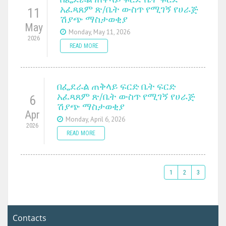
አፈጻጸም ጽ/ቤት ውስጥ የሚገኝ የሀራጅ
11
ሽያጭ ማስታወቂያ
May
Monday, May 11, 2026
2026
READ MORE
በፌደራል ጠቅላይ ፍርድ ቤት ፍርድ
አፈጻጸም ጽ/ቤት ውስጥ የሚገኝ የሀራጅ
6
ሽያጭ ማስታወቂያ
Apr
Monday, April 6, 2026
2026
READ MORE
1
2
3
Contacts