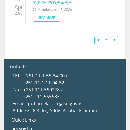
ሽያጭ ማስታወቂያ
Apr
Monday, April 6, 2026
2026
READ MORE
1
2
3
Contacts
TEL : +251-11-1-55-34-00 /
+251-11-1-11-04-32
Fax : +251 111-550278 /
+251 111-565583
Email : publicrelation@fsc.gov.et
Address: 6 Killo , Addis Ababa, Ethiopia
Quick Links
About Us