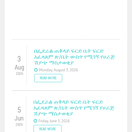
በፌደራል ጠቅላይ ፍርድ ቤት ፍርድ
አፈጻጸም ጽ/ቤት ውስጥ የሚገኝ የሀራጅ
3
ሽያጭ ማስታወቂያ
Aug
Monday, August 3, 2026
2026
READ MORE
በፌደራል ጠቅላይ ፍርድ ቤት ፍርድ
አፈጻጸም ጽ/ቤት ውስጥ የሚገኝ የሀራጅ
5
ሽያጭ ማስታወቂያ
Jun
Friday, June 5, 2026
2026
READ MORE