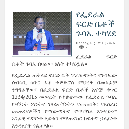
የፌደራል
ፍርድ ቤቶች
ጉባኤ ተካሄደ
Monday, August 10, 2026
7
ፌደራል ፍርድ
ቤቶች ጉባኤ በዛሬው ዕለት ተካሂዷል።
‎የፌዴራል ጠቅላይ ፍርድ ቤት ፕሬዝዳንትና የጉባኤው
ሰብሳቢ ክቡር አቶ ቴዎድሮስ ምህረት በመክፈቻ
ንግግራቸው፤ በፌደራል ፍርድ ቤቶች አዋጅ ቁጥር
1234/2013 መሠረት የተቋቋመው የፌደራል ጉባኤ
የዳኝነት ነፃነትና ገለልተኝነትን የመጠበቅ፣ የአሰራር
መመሪያዎችን የማውጣትና የማሻሻል እንዲሁም
አገራዊ የዳኝነት ሂደቱን የማጠናከር ከፍተኛ ኃላፊነት
እንዳለበት ገልጸዋል።