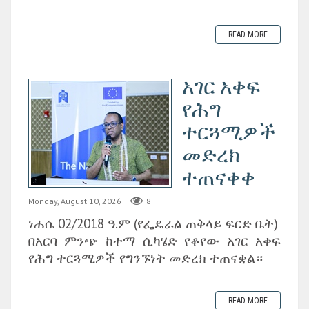
READ MORE
አገር አቀፍ
የሕግ
ተርጓሚዎች
መድረክ
ተጠናቀቀ
Monday, August 10, 2026
8
ነሐሴ 02/2018 ዓ.ም (የፌዴራል ጠቅላይ ፍርድ ቤት)
‎በአርባ ምንጭ ከተማ ሲካሄድ የቆየው አገር አቀፍ
የሕግ ተርጓሚዎች የግንኙነት መድረክ ተጠናቋል።
READ MORE