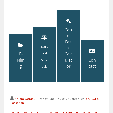
Cou
rt
Fee
Daily
s
E-
Trail
Calc
Filin
ulat
Con
Sche
g
or
tact
dule
Selam Warga
/ Tuesday, June 17, 2025
/ Categories:
CASSATION
,
Cassation