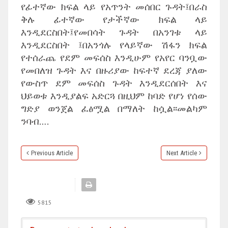
የፊተኛው ክፍል ላይ የአጥንት መሰበር ጉዳት፤በራስ
ቅሉ ፊተኛው የታችኛው ክፍል ላይ
እንዲደርስበት፤የመበሳት ጉዳት በአንገቱ ላይ
እንዲደርስበት ፤በአንጎሉ የላይኛው ሽፋን ክፍል
የተሰራጨ የደም መፍሰስ እንዲሁም የአየር ባንቧው
የመበለዝ ጉዳት እና በዙሪያው ከፍተኛ ደረጃ ያለው
የውስጥ ደም መፍሰስ ጉዳት እንዲደርሰበት እና
ህይወቱ እንዲያልፍ አድርጓ በዚህም ከባድ የሆነ የሰው
ግድያ ወንጀል ፈፅሟል በማለት ከሷል፡፡መልካም
ንባብ….
Previous Article
Next Article
5815