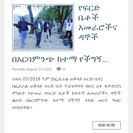
የፍርድ
ቤቶች
አመራሮችና
ዳኞች
በአርባምንጭ ከተማ የችግኝ...
Monday, August 10, 2026
0
ነሐሴ 03/2018 ዓ.ም (የፌዴራል ጠቅላይ ፍርድ ቤት)
በፌደራል ጠቅላይ ፍርድ ቤት ፕሬዝዳንት ክቡር አቶ ቴዎድሮስ
ምህረት የተመራ የፍርድ ቤቶች ከፍተኛ አመራሮችና ዳኞች
ልዑክ በአርባምንጭ ከተማ የችግኝ ተከላ መርሃ ግብር
አካሂደዋል።
READ MORE