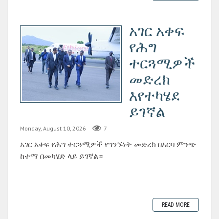
አገር አቀፍ
የሕግ
ተርጓሚዎች
መድረክ
እየተካሄደ
ይገኛል
Monday, August 10, 2026
7
አገር አቀፍ የሕግ ተርጓሚዎች የግንኙነት መድረክ በአርባ ምንጭ
ከተማ በመካሄድ ላይ ይገኛል።
READ MORE