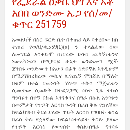
የፌደራል ዐቃቤ ህግ እና አቶ
አበበ ወንድሙ ኤጋ የሰ/መ/
ቁጥር 251759
አመልካች በስር ፍርድ ቤት በተጠሪ ላይ ባቀረበው ክስ
ተጠሪ የወ/ህ/ቁ.539(1)(ሀ) ን ተላልፈው ሰው
ለመግደል አስቀድሞ በነበረው ሀሳብ ጨካኝነቱንና
ነውረኝነቱን በሚያሳይ ሁኔታ ወንድሙን ሟች
ጀንበሩ ወንድሙን ከአሁን በፊት ሰድቦኛል እንዲሁም
በሚያሽከረክረው መኪና ሊገጨኝ ሞክሯል በማለት
በቂም በቀል በመነሳት ሽጉጥ ተኩሶ ማጅራቱን
ሲመታው ሲወድቅ በተደጋጋሚ ሶስት ጊዜ ተኩሶ
ግንባሩን በቀኝ በኩል አንገቱንና በግራ በኩል አንገቱን
በመምታት የጥይት እርሳስ ጉዳት በራስ ቅሉ የኋለኛው
ክፍል፤የክብ ቅርፅ ያለው ጥይት እርሳስ የገባበት ቁስል
በራስ ቅሉ የኋለኛው ክፍል፤ሳተላይት ቅርጽ ያለው
የጥይት እርሳስ የወጣበት ቁስል፤በግራ ግንባሩ