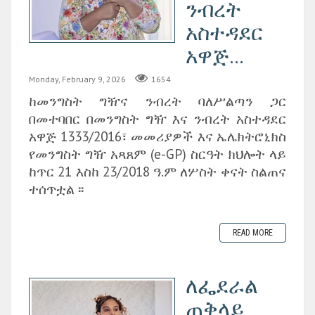
ንብረት
አስተዳደር
አዋጅ...
Monday, February 9, 2026
1654
ከመንግስት ግዥና ንብረት ባለሥልጣን ጋር
በመተባበር በመንግስት ግዥ እና ንብረት አስተዳደር
አዋጅ 1333/2016፣ መመሪያዎች እና ኤሌክትሮኒክስ
የመንግስት ግዥ አጻጸም (e-GP) ስርዓት ክህሎት ላይ
ከጥር 21 እስከ 23/2018 ዓ.ም ለሦስት ቀናት ስልጠና
ተሰጥቷል ፡፡
READ MORE
ለፌደራል
ጠቅላይ