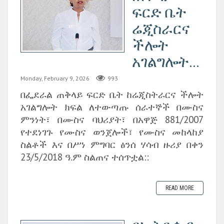
ፍርድ ቤት
ሬጂስራርና
ችሎት
አገልግሎት...
Monday, February 9, 2026
993
በፌደራል ጠቅላይ ፍርድ ቤት ከሬጂስትራርና ችሎት
አገልግሎት ክፍል ለተውጣጡ ሰራተኞች በሙስና
ምንነት፣ በሙስና ባህሪያት፣ በአዋጅ 881/2007
የተደነገጉ የሙስና ወንጀሎች፣ የሙስና መከላከያ
ስልቶች እና በሥነ ምግባር ፅንሰ ሃሳብ ዙሪያ በቀን
23/5/2018 ዓ.ም ስልጠና ተሰጥቷል::
READ MORE