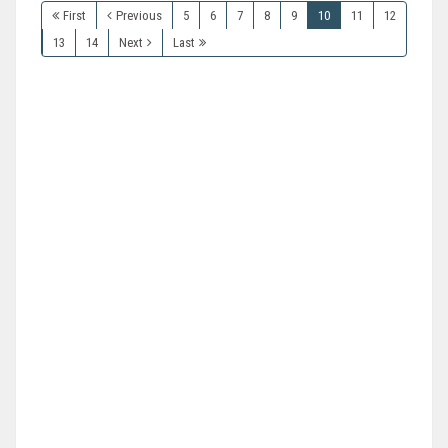
First
Previous
5
6
7
8
9
10
11
12
13
14
Next
Last