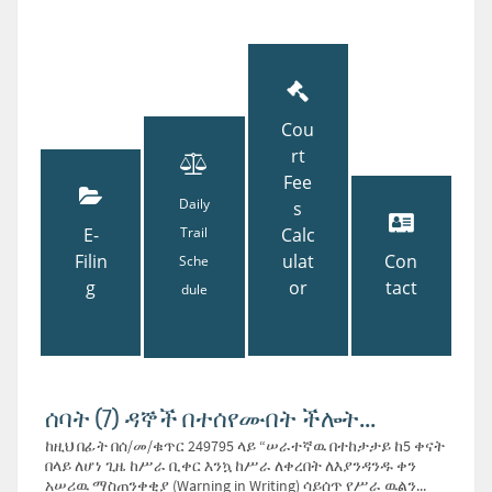
Cou
rt
Fee
Daily
s
E-
Trail
Calc
Filin
ulat
Con
Sche
g
or
tact
dule
ሰባት (7) ዳኞች በተሰየሙበት ችሎት...
ከዚህ በፊት በሰ/መ/ቁጥር 249795 ላይ “ሠራተኛዉ በተከታታይ ከ5 ቀናት
በላይ ለሆነ ጊዜ ከሥራ ቢቀር እንኳ ከሥራ ለቀረበት ለእያንዳንዱ ቀን
አሠሪዉ ማስጠንቀቂያ (Warning in Writing) ሳይሰጥ የሥራ ዉልን...