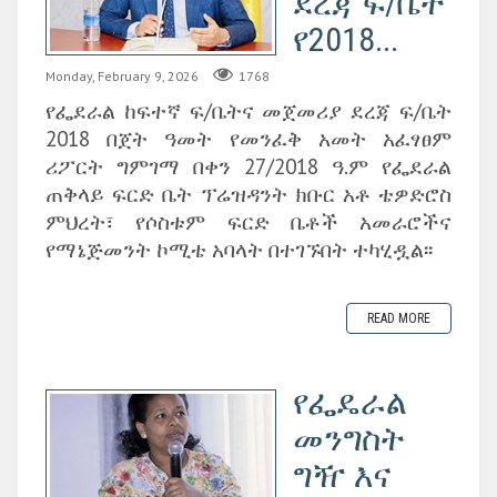
ደረጃ ፍ/ቤት
የ2018...
Monday, February 9, 2026
1768
የፌደራል ከፍተኛ ፍ/ቤትና መጀመሪያ ደረጃ ፍ/ቤት
2018 በጀት ዓመት የመንፈቅ አመት አፈፃፀም
ሪፖርት ግምገማ በቀን 27/2018 ዓ.ም የፌደራል
ጠቅላይ ፍርድ ቤት ፕሬዝዳንት ክቡር አቶ ቴዎድሮስ
ምህረት፣ የሶስቱም ፍርድ ቤቶች አመራሮችና
የማኔጅመንት ኮሚቴ አባላት በተገኙበት ተካሂዷል፡፡
READ MORE
የፌዴራል
መንግስት
ግዥ እና