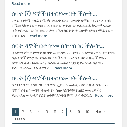
Read more
ሰባት (7) ዳኞች በተሰየሙበት ችሎት...
ጉዳዩ በከተማ ክልል የሚገኝ መሬት ይዞታ መብት ለማስከበር የቀረበ ክስ
የሚመለከት ነው፡፡ የሰበር አቤቱታው የቀረበው የፌዴራል ከፍተኛ ፍርድ
ቤት የሰጠው ውሳኔ መሠረታዊ የሕግ ስህተት ተፈጽሞበታል በሚል ነው፡፡
የክርክሩን...
Read more
ሰባት ዳኞች በተሰየሙበት የሰበር ችሎት...
በሐይማኖት ተቋማት ውስጥ አስተዳደራዊ ተግባርን ለማከናወን በተሰማሩ
ሰራተኞች የሚነሱ የስራ ክርክሮችን በተመለከተ ፍርድ ቤቶች የስራ
ክርክሩን ተቀብለው አከራክረው ለመወሰን ህጋዊ የዳኝነት ስልጣን
ያላቸው ስለመሆኑ ትርጉም...
Read more
ሰባት (7) ዳኞች በተሰየሙበት ችሎት...
ከ2002 ዓ.ም እስከ 2017 ዓ.ም በፌደራል ጠቅላይ ፍርድ ቤት ሰባት (7)
ዳኞች በተሰየሙበት ችሎት የተሰጡ አስገዳጅ የሰበር ውሳኔዎችን
ያጠቃለለ መጽሐፍ በልዮ ዕትም ለንባብ ምቹ ሆኖ ቀርቧል።
Read more
1
2
3
4
5
6
7
8
9
10
Next
Last