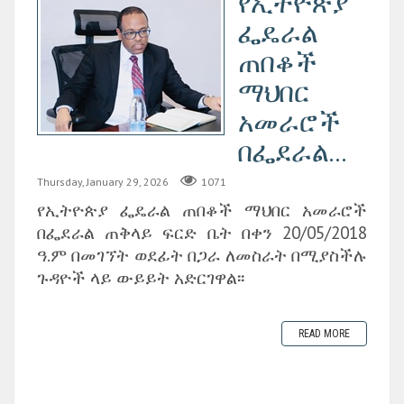
የኢትዮጵያ
ፌዴራል
ጠበቆች
ማህበር
አመራሮች
በፌደራል...
Thursday, January 29, 2026
1071
የኢትዮጵያ ፌዴራል ጠበቆች ማህበር አመራሮች
በፌደራል ጠቅላይ ፍርድ ቤት በቀን 20/05/2018
ዓ.ም በመገኘት ወደፊት በጋራ ለመስራት በሚያስችሉ
ጉዳዮች ላይ ውይይት አድርገዋል፡፡
READ MORE