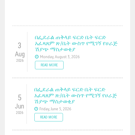
በፌደራል ጠቅላይ ፍርድ ቤት ፍርድ
አፈጻጸም ጽ/ቤት ውስጥ የሚገኝ የሀራጅ
3
ሽያጭ ማስታወቂያ
Aug
Monday, August 3, 2026
2026
READ MORE
በፌደራል ጠቅላይ ፍርድ ቤት ፍርድ
አፈጻጸም ጽ/ቤት ውስጥ የሚገኝ የሀራጅ
5
ሽያጭ ማስታወቂያ
Jun
Friday, June 5, 2026
2026
READ MORE