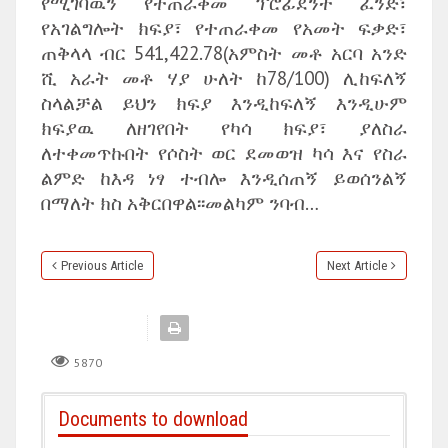
የሚገባዉን የተጠራቀመ ፕሮፊደንት ፈንድ፣
የአገልግሎት ክፍያ፣ የተጠራቀመ የአመት ፍቃድ፣
ጠቅላላ ብር 541,422.78(አምስት መቶ አርባ አንድ
ሺ አራት መቶ ሃያ ሁለት ከ78/100) ሊከፍለኝ
ስላልቻል ይህን ክፍያ እንዲከፍለኝ እንዲሁም
ክፍያዉ ለዘገየበት የካሳ ክፍያ፣ ያለስራ
ለተቀመጥኩበት የሶስት ወር ደመወዝ ካሳ እና የስራ
ልምድ ከእዳ ነፃ ተብሎ እንዲሰጠኝ ይወሰንልኝ
በማለት ክስ አቅርበዋል፡፡መልካም ንባብ…
Previous Article
Next Article
5870
Documents to download