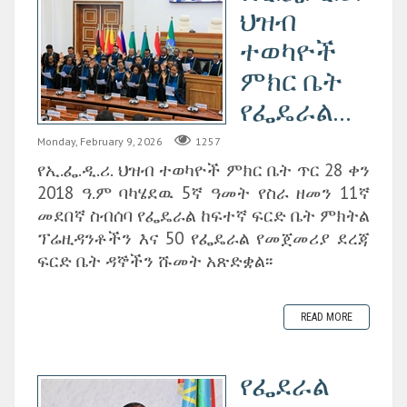
ህዝብ
ተወካዮች
ምክር ቤት
የፌዴራል...
Monday, February 9, 2026
1257
የኢ.ፌ.ዲ.ሪ. ህዝብ ተወካዮች ምክር ቤት ጥር 28 ቀን
2018 ዓ.ም ባካሄደዉ 5ኛ ዓመት የስራ ዘመን 11ኛ
መደበኛ ስብሰባ የፌዴራል ከፍተኛ ፍርድ ቤት ምክትል
ፕሬዚዳንቶችን እና 50 የፌዴራል የመጀመሪያ ደረጃ
ፍርድ ቤት ዳኞችን ሹመት አጽድቋል፡፡
READ MORE
የፌደራል