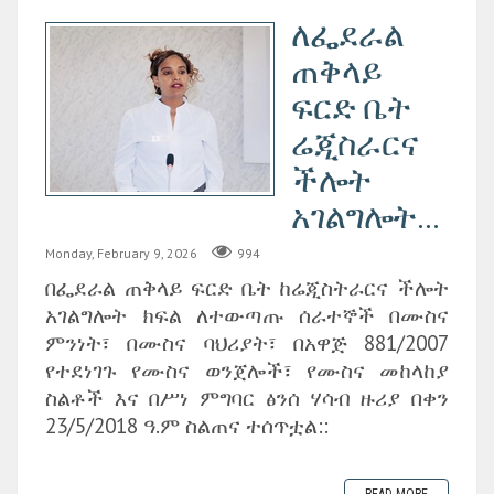
ለፌደራል
ጠቅላይ
ፍርድ ቤት
ሬጂስራርና
ችሎት
አገልግሎት...
Monday, February 9, 2026
994
በፌደራል ጠቅላይ ፍርድ ቤት ከሬጂስትራርና ችሎት
አገልግሎት ክፍል ለተውጣጡ ሰራተኞች በሙስና
ምንነት፣ በሙስና ባህሪያት፣ በአዋጅ 881/2007
የተደነገጉ የሙስና ወንጀሎች፣ የሙስና መከላከያ
ስልቶች እና በሥነ ምግባር ፅንሰ ሃሳብ ዙሪያ በቀን
23/5/2018 ዓ.ም ስልጠና ተሰጥቷል::