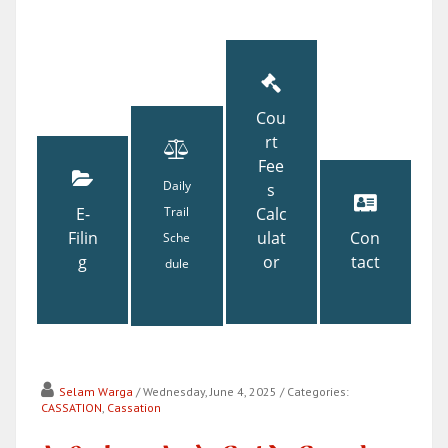
Cou
rt
Fee
Daily
s
E-
Trail
Calc
Filin
ulat
Con
Sche
g
or
tact
dule
Selam Warga
/ Wednesday, June 4, 2025
/ Categories:
CASSATION
,
Cassation