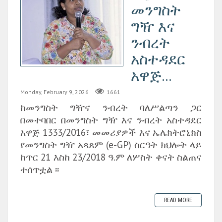
መንግስት
ግዥ እና
ንብረት
አስተዳደር
አዋጅ...
Monday, February 9, 2026
1661
ከመንግስት ግዥና ንብረት ባለሥልጣን ጋር
በመተባበር በመንግስት ግዥ እና ንብረት አስተዳደር
አዋጅ 1333/2016፣ መመሪያዎች እና ኤሌክትሮኒክስ
የመንግስት ግዥ አጻጸም (e-GP) ስርዓት ክህሎት ላይ
ከጥር 21 እስከ 23/2018 ዓ.ም ለሦስት ቀናት ስልጠና
ተሰጥቷል ፡፡
READ MORE