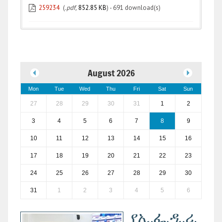
259234
(
.pdf,
852.85 KB
) - 691 download(s)
August 2026
Mon
Tue
Wed
Thu
Fri
Sat
Sun
27
28
29
30
31
1
2
3
4
5
6
7
8
9
10
11
12
13
14
15
16
17
18
19
20
21
22
23
24
25
26
27
28
29
30
31
1
2
3
4
5
6
የኢ.ፌ.ዲ.ሪ.