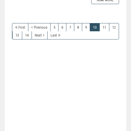
READ MORE
First
Previous
5
6
7
8
9
10
11
12
13
14
Next
Last