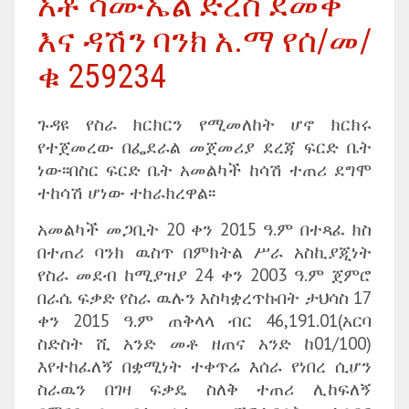
አቶ ሳሙኤል ድረስ ደመቀ
እና ዳሽን ባንክ አ.ማ የሰ/መ/
ቁ 259234
ጉዳዩ የስራ ክርክርን የሚመለከት ሆኖ ክርክሩ
የተጀመረው በፌደራል መጀመሪያ ደረጃ ፍርድ ቤት
ነው፡፡በስር ፍርድ ቤት አመልካች ከሳሽ ተጠሪ ደግሞ
ተከሳሽ ሆነው ተከራክረዋል፡፡
አመልካች መጋቢት 20 ቀን 2015 ዓ.ም በተጻፈ ክስ
በተጠሪ ባንክ ዉስጥ በምክትል ሥራ አስኪያጂነት
የስራ መደብ ከሚያዝያ 24 ቀን 2003 ዓ.ም ጀምሮ
በራሴ ፍቃድ የስራ ዉሉን እስካቋረጥኩበት ታህሳስ 17
ቀን 2015 ዓ.ም ጠቅላላ ብር 46,191.01(አርባ
ስድስት ሺ አንድ መቶ ዘጠና አንድ ከ01/100)
እየተከፈለኝ በቋሚነት ተቀጥሬ እሰራ የነበረ ሲሆን
ስራዉን በገዛ ፍቃዴ ስለቅ ተጠሪ ሊከፍለኝ