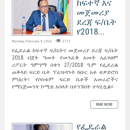
ከፍተኛ እና
መጀመሪያ
ደረጃ ፍ/ቤት
የ2018...
Monday, February 9, 2026
1772
የፌደራል ከፍተኛ ፍ/ቤትና መጀመሪያ ደረጃ ፍ/ቤት
2018 በጀት ዓመት የመንፈቅ አመት አፈፃፀም
ሪፖርት ግምገማ በቀን 27/2018 ዓ.ም የፌደራል
ጠቅላይ ፍርድ ቤት ፕሬዝዳንት ክቡር አቶ ቴዎድሮስ
ምህረት፣ የሶስቱም ፍርድ ቤቶች አመራሮችና
የማኔጅመንት ኮሚቴ አባላት በተገኙበት ተካሂዷል፡፡
READ MORE
የፌዴራል