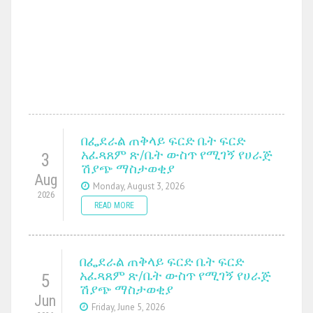
በፌደራል ጠቅላይ ፍርድ ቤት ፍርድ
አፈጻጸም ጽ/ቤት ውስጥ የሚገኝ የሀራጅ
3
ሽያጭ ማስታወቂያ
Aug
Monday, August 3, 2026
2026
READ MORE
በፌደራል ጠቅላይ ፍርድ ቤት ፍርድ
አፈጻጸም ጽ/ቤት ውስጥ የሚገኝ የሀራጅ
5
ሽያጭ ማስታወቂያ
Jun
Friday, June 5, 2026