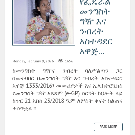
የፌዴራል
መንግስት
ግዥ እና
ንብረት
አስተዳደር
አዋጅ...
Monday, February 9, 2026
1656
ከመንግስት ግዥና ንብረት ባለሥልጣን ጋር
በመተባበር በመንግስት ግዥ እና ንብረት አስተዳደር
አዋጅ 1333/2016፣ መመሪያዎች እና ኤሌክትሮኒክስ
የመንግስት ግዥ አጻጸም (e-GP) ስርዓት ክህሎት ላይ
ከጥር 21 እስከ 23/2018 ዓ.ም ለሦስት ቀናት ስልጠና
ተሰጥቷል ፡፡
READ MORE