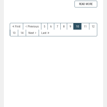
READ MORE
First
Previous
5
6
7
8
9
10
11
12
13
14
Next
Last