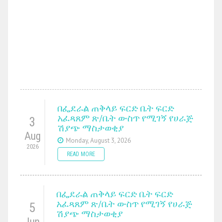
በፌደራል ጠቅላይ ፍርድ ቤት ፍርድ
አፈጻጸም ጽ/ቤት ውስጥ የሚገኝ የሀራጅ
3
ሽያጭ ማስታወቂያ
Aug
Monday, August 3, 2026
2026
READ MORE
በፌደራል ጠቅላይ ፍርድ ቤት ፍርድ
አፈጻጸም ጽ/ቤት ውስጥ የሚገኝ የሀራጅ
5
ሽያጭ ማስታወቂያ
Jun