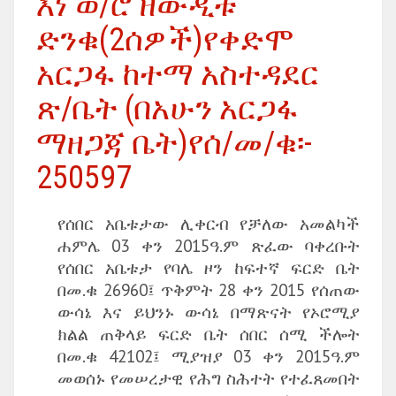
እነ ወ/ሮ ዘውዲቱ
ድንቁ(2ሰዎች)የቀድሞ
አርጋፋ ከተማ አስተዳደር
ጽ/ቤት (በአሁን አርጋፋ
ማዘጋጃ ቤት)የሰ/መ/ቁ፡-
250597
የሰበር አቤቱታው ሊቀርብ የቻለው አመልካች
ሐምሌ 03 ቀን 2015ዓ.ም ጽፈው ባቀረቡት
የሰበር አቤቱታ የባሌ ዞን ከፍተኛ ፍርድ ቤት
በመ.ቁ 26960፤ ጥቅምት 28 ቀን 2015 የሰጠው
ውሳኔ እና ይህንኑ ውሳኔ በማጽናት የኦሮሚያ
ክልል ጠቅላይ ፍርድ ቤት ሰበር ሰሚ ችሎት
በመ.ቁ 42102፤ ሚያዝያ 03 ቀን 2015ዓ.ም
መወሰኑ የመሠረታዊ የሕግ ስሕተት የተፈጸመበት