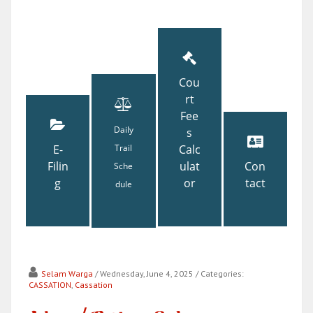
Cou
rt
Fee
Daily
s
E-
Trail
Calc
Filin
ulat
Con
Sche
g
or
tact
dule
Selam Warga
/ Wednesday, June 4, 2025
/ Categories:
CASSATION
,
Cassation