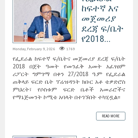
ከፍተኛ እና
መጀመሪያ
ደረጃ ፍ/ቤት
የ2018...
Monday, February 9, 2026
1769
የፌደራል ከፍተኛ ፍ/ቤትና መጀመሪያ ደረጃ ፍ/ቤት
2018 በጀት ዓመት የመንፈቅ አመት አፈፃፀም
ሪፖርት ግምገማ በቀን 27/2018 ዓ.ም የፌደራል
ጠቅላይ ፍርድ ቤት ፕሬዝዳንት ክቡር አቶ ቴዎድሮስ
ምህረት፣ የሶስቱም ፍርድ ቤቶች አመራሮችና
የማኔጅመንት ኮሚቴ አባላት በተገኙበት ተካሂዷል፡፡
READ MORE