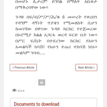
በመሆኑ ሊታረም ይገባል በማለት አቤቱታ
በማቅረባቸው ነው፡፡
ጉዳዩ በፍ/ብ/ሥ/ሥ/ሕ/ቁ 6 መሠረት የቀረበን
የዳግም ዳኝነት ጥያቄን የሚመለከት ሲሆን
ከመነሻው በዋናው ጉዳይ ክርክር የተጀመረው
በኦሮሚያ ክልል አጋርፋ ወረዳ ፍርድ ቤት ነው፡፡
በሥር ፍ/ቤት በተደረገው ክርክር የአሁን
አመልካች ከሳሽ፤ የአሁን ተጠሪ ተከሳሽ ነበሩ፡፡
መልካም ንባብ…..
Previous Article
Next Article
6214
Documents to download