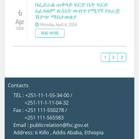
በፌደራል ጠቅላይ ፍርድ ቤት ፍርድ
አፈጻጸም ጽ/ቤት ውስጥ የሚገኝ የሀራጅ
6
ሽያጭ ማስታወቂያ
Apr
Monday, April 6, 2026
2026
READ MORE
1
2
3
Contacts
TEL : +251-11-1-55-34-00 /
+251-11-1-11-04-32
Fax : +251 111-550278 /
+251 111-565583
Email : publicrelation@fsc.gov.et
Address: 6 Killo , Addis Ababa, Ethiopia