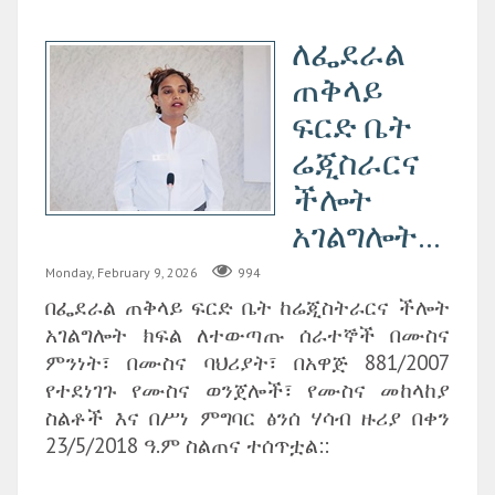
ለፌደራል
ጠቅላይ
ፍርድ ቤት
ሬጂስራርና
ችሎት
አገልግሎት...
Monday, February 9, 2026
994
በፌደራል ጠቅላይ ፍርድ ቤት ከሬጂስትራርና ችሎት
አገልግሎት ክፍል ለተውጣጡ ሰራተኞች በሙስና
ምንነት፣ በሙስና ባህሪያት፣ በአዋጅ 881/2007
የተደነገጉ የሙስና ወንጀሎች፣ የሙስና መከላከያ
ስልቶች እና በሥነ ምግባር ፅንሰ ሃሳብ ዙሪያ በቀን
23/5/2018 ዓ.ም ስልጠና ተሰጥቷል::