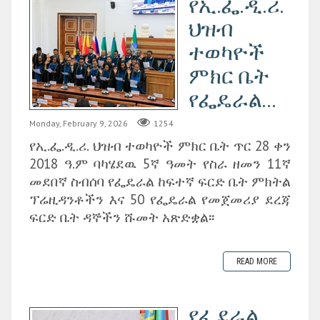
የኢ.ፌ.ዲ.ሪ.
ህዝብ
ተወካዮች
ምክር ቤት
የፌዴራል...
Monday, February 9, 2026
1254
የኢ.ፌ.ዲ.ሪ. ህዝብ ተወካዮች ምክር ቤት ጥር 28 ቀን
2018 ዓ.ም ባካሄደዉ 5ኛ ዓመት የስራ ዘመን 11ኛ
መደበኛ ስብሰባ የፌዴራል ከፍተኛ ፍርድ ቤት ምክትል
ፕሬዚዳንቶችን እና 50 የፌዴራል የመጀመሪያ ደረጃ
ፍርድ ቤት ዳኞችን ሹመት አጽድቋል፡፡
READ MORE
የፌደራል