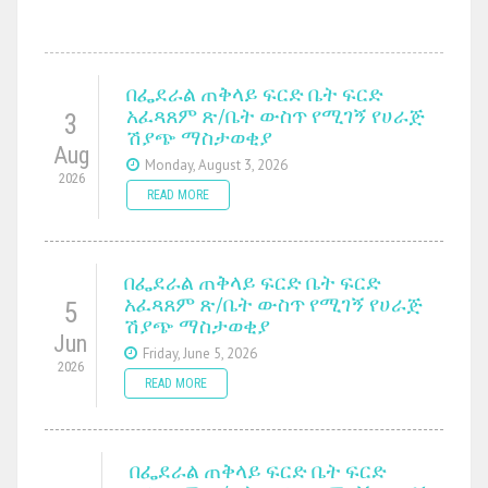
በፌደራል ጠቅላይ ፍርድ ቤት ፍርድ
አፈጻጸም ጽ/ቤት ውስጥ የሚገኝ የሀራጅ
3
ሽያጭ ማስታወቂያ
Aug
Monday, August 3, 2026
2026
READ MORE
በፌደራል ጠቅላይ ፍርድ ቤት ፍርድ
አፈጻጸም ጽ/ቤት ውስጥ የሚገኝ የሀራጅ
5
ሽያጭ ማስታወቂያ
Jun
Friday, June 5, 2026
2026
READ MORE
በፌደራል ጠቅላይ ፍርድ ቤት ፍርድ