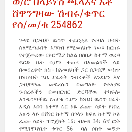
ወ/ሮ በላይነሽ ጫላእና አቶ
ሸዋንግዛው ሽብሩ/ቁጥር
የሰ/መ/ቁ 254862
ጉዳዩ በጋብቻ ዉስጥ ተፈርቷል የተባለ ሀብት
ስለሚጣራበት አግባብ የሚመለከት ነዉ፡፡ ክርክሩ
የተጀመረው በኦሮሚያ ክልል በሰበታ ከተማ ወረዳ
ፍርድ ቤት ሲሆን ተጠሪ በአመልካች ላይ
በመሰረቱት ክስ - ከአመልካች ጋር በጋብቻ ዉስጥ
በነበሩበት ጊዜ ያፈሩት ንብረቶች እንደሆነ እና
ጋብቻቸዉ መፍረሱን በመግለጽ የተለያዩ
ንብረቶችን በመዘርዝር ድርሻቸዉ ተካፍሎ
እንዲሰጣቸዉ የጠየቁ ሲሆን ከነዚህ ዉስጥ በፊት
አዲስ አበባ ከተማ ስር ኮዬ ፈጬ ሳይት የነበረ
አሁን ላይ በሸገር ከተማ በገላን ክፍለ ከተማ ኮዬ
ፈጬ ሳይት ፕሮጀክት 16፣ ብሎክ 34፣ 6ኛ ፎቅ
የሚገኝ፣የቤት ቁጥር 56 ባለ ሶስት መኝታ