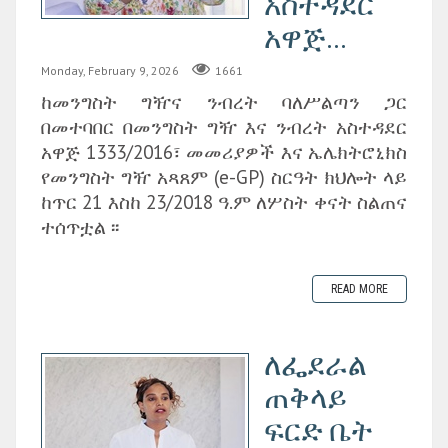
አስተዳደር
አዋጅ...
Monday, February 9, 2026
1661
ከመንግስት ግዥና ንብረት ባለሥልጣን ጋር
በመተባበር በመንግስት ግዥ እና ንብረት አስተዳደር
አዋጅ 1333/2016፣ መመሪያዎች እና ኤሌክትሮኒክስ
የመንግስት ግዥ አጻጸም (e-GP) ስርዓት ክህሎት ላይ
ከጥር 21 እስከ 23/2018 ዓ.ም ለሦስት ቀናት ስልጠና
ተሰጥቷል ፡፡
READ MORE
ለፌደራል
ጠቅላይ
ፍርድ ቤት