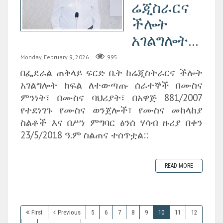
ሬጂስራርና
ችሎት
አገልግሎት...
Monday, February 9, 2026
995
በፌደራል ጠቅላይ ፍርድ ቤት ከሬጂስትራርና ችሎት
አገልግሎት ክፍል ለተውጣጡ ሰራተኞች በሙስና
ምንነት፣ በሙስና ባህሪያት፣ በአዋጅ 881/2007
የተደነገጉ የሙስና ወንጀሎች፣ የሙስና መከላከያ
ስልቶች እና በሥነ ምግባር ፅንሰ ሃሳብ ዙሪያ በቀን
23/5/2018 ዓ.ም ስልጠና ተሰጥቷል::
READ MORE
First
Previous
5
6
7
8
9
10
11
12