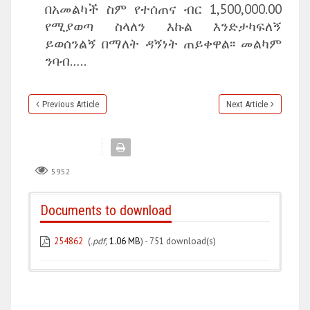
በአመልካች ስም የተሰጠና ብር 1,500,000.00
የሚያወጣ ስላለን እኩል እንድታካፍለኝ
ይወሰንልኝ በማለት ዳኝነት ጠይቀዋል፡፡ መልካም
ንባብ…..
Previous Article
Next Article
5952
Documents to download
254862
(
.pdf,
1.06 MB
) - 751 download(s)