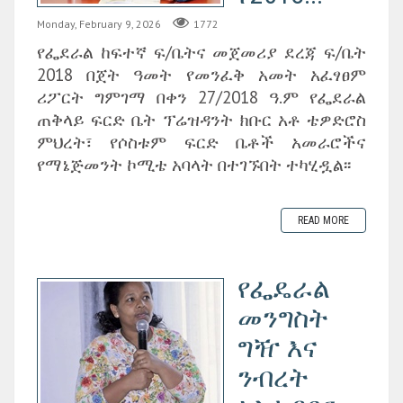
Monday, February 9, 2026
1772
የፌደራል ከፍተኛ ፍ/ቤትና መጀመሪያ ደረጃ ፍ/ቤት
2018 በጀት ዓመት የመንፈቅ አመት አፈፃፀም
ሪፖርት ግምገማ በቀን 27/2018 ዓ.ም የፌደራል
ጠቅላይ ፍርድ ቤት ፕሬዝዳንት ክቡር አቶ ቴዎድሮስ
ምህረት፣ የሶስቱም ፍርድ ቤቶች አመራሮችና
የማኔጅመንት ኮሚቴ አባላት በተገኙበት ተካሂዷል፡፡
READ MORE
የፌዴራል
መንግስት
ግዥ እና
ንብረት