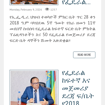
የፌዴራል...
Monday, February 9, 2026
1257
የኢ.ፌ.ዲ.ሪ. ህዝብ ተወካዮች ምክር ቤት ጥር 28 ቀን
2018 ዓ.ም ባካሄደዉ 5ኛ ዓመት የስራ ዘመን 11ኛ
መደበኛ ስብሰባ የፌዴራል ከፍተኛ ፍርድ ቤት ምክትል
ፕሬዚዳንቶችን እና 50 የፌዴራል የመጀመሪያ ደረጃ
ፍርድ ቤት ዳኞችን ሹመት አጽድቋል፡፡
READ MORE
የፌደራል
ከፍተኛ እና
መጀመሪያ
ደረጃ ፍ/ቤት
የ2018...