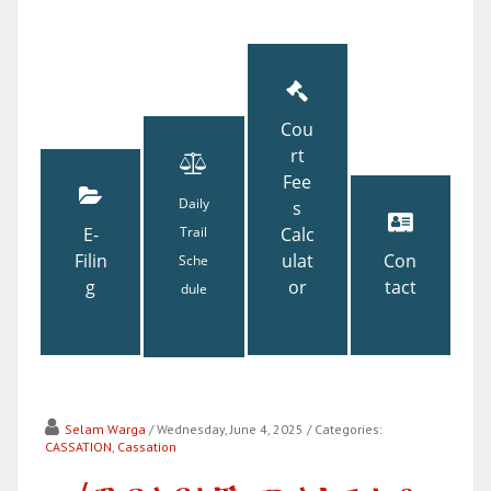
Cou
rt
Fee
Daily
s
E-
Trail
Calc
Filin
ulat
Con
Sche
g
or
tact
dule
Selam Warga
/ Wednesday, June 4, 2025
/ Categories:
CASSATION
,
Cassation