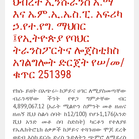
ህብረት ኢንሹራንስ አ.ማ
እና ኤም.ኢ.ኤስ.ፒ. አፍሪካ
ኃ.የተ.የግ. ማህበር
፤የኢትዮጵያ የባህር
ትራንስፖርትና ሎጀስቲክስ
አገልግሎት ድርጀት የሠ/መ/
ቁጥር 251398
የክሱ ይዘት በአጭሩ፡- ከቻይና ሀገር ለሚያስመጣቸው
ብራንዳቸው ችንት የዋጋ ግምታቸው ብር
4,899,067.12 (አራት ሚልዮን ስምንት መቶ ዘጠና
ዘጠኝ ሺህ ስልሳ ሰባት ከ12/100) የሆኑ1,176(አንድ
ሺህ አንድ መቶ ሰባ ስድስት) ካርቶን የተለያዩ
የኤሌክትሮኒክ ዕቃዎች ከቻይና ተጓጉዘው ሞጆ ደረቅ
ወደብ እስኪደርሱ ድረስ ጉድለትን ጭምሮ ለሚደረስ