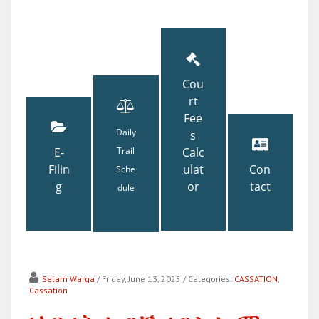
Cou
rt
Fee
Daily
s
E-
Trail
Calc
Filin
ulat
Con
Sche
g
or
tact
dule
Selam Warga
/ Friday, June 13, 2025
/ Categories:
CASSATION
,
Cassation