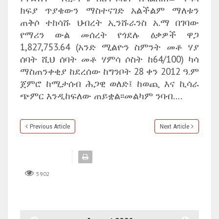
ክፍያ ጥያቄውን ማስተናገድ አልችልም ማለቱን
ጠቅሶ ተከሳሹ ህብረት ኢንሹራንስ አ.ማ በገባው
የማሪን ውል መሰረት የጎደሉ ዕቃዎች ዋጋ
1,827,753.64 (አንድ ሚልዮን ስምንት መቶ ሃያ
ሰባት ሺህ ሰባት መቶ ሃምሳ ሶስት ከ64/100) ካሳ
ማስጠንቀቂያ ከደረሰው ከግንቦት 28 ቀን 2012 ዓ.ም
ጀምሮ ከሚታሰብ ሕጋዊ ወለድ፤ ከወጪ እና ኪሳራ
ጭምር እንዲከፍለው ጠይቋል፡፡መልካም ንባብ….
Previous Article
Next Article
5902