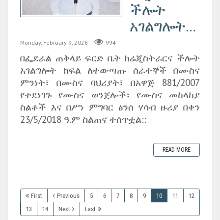
ችሎት
አገልግሎት...
Monday, February 9, 2026
994
በፌደራል ጠቅላይ ፍርድ ቤት ከሬጂስትራርና ችሎት
አገልግሎት ክፍል ለተውጣጡ ሰራተኞች በሙስና
ምንነት፣ በሙስና ባህሪያት፣ በአዋጅ 881/2007
የተደነገጉ የሙስና ወንጀሎች፣ የሙስና መከላከያ
ስልቶች እና በሥነ ምግባር ፅንሰ ሃሳብ ዙሪያ በቀን
23/5/2018 ዓ.ም ስልጠና ተሰጥቷል::
READ MORE
First
Previous
5
6
7
8
9
10
11
12
13
14
Next
Last