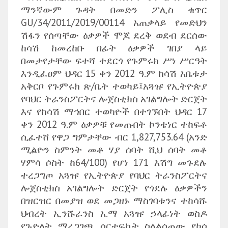
ማንኛውም ጉዳት በመድን ፖሊስ ቁጥር
GU/34/2011/2019/00114 አጠቃላይ የመድህን
ሽፋን የሰጣቸው ዕቃዎች ሞጆ ደረቅ ወደብ ደርሰው
ከሳሽ ከመረከቡ በፊት ዕቃዎች ገበያ ላይ
በመታየታቸው ፍተሻ ተደርጎ የጉምሩክ ሥነ ሥርዓት
እንዲፈፀም ህዳር 15 ቀን 2012 ዓ.ም ከሳሽ አቤቱታ
አቅርቦ የጉምሩክ ጽ/ቤት ተወካይ፤አጓዡ የኢትዮጵያ
የባህር ትራንስፖርትና ሎጀስቲክስ አገልግሎት ድርጀት
እና የከሳሽ ማኅበር ተወካዮች በተገኙበት ህዳር 17
ቀን 2012 ዓ.ም ዕቃዎቹ የመጡበት ኮንቴነር ተከፍቶ
ሲፈተሸ የዋጋ ግምታቸው ብር 1,827,753.64 (አንድ
ሚልዮን ስምንት መቶ ሃያ ሰባት ሺህ ሰባት መቶ
ሃምሳ ሶስት ከ64/100) የሆነ 171 እሽግ መጉደሉ
ተረጋግጦ አጓዡ የኢትዮጵያ የባህር ትራንስፖርትና
ሎጀስቲክስ አገልግሎት ድርጀት የጎደሉ ዕቃዎችን
በዝርዝር በመያዝ ወደ መጋዘኑ ማስገባቱንና ተከሳሹ
ህብረት ኢንሹራንስ አ.ማ አጓዡ ኃላፊነት ወስዶ
የጉድለት ማረጋገጫ ሰርተፍኬት ስላልሰጠው የካሳ