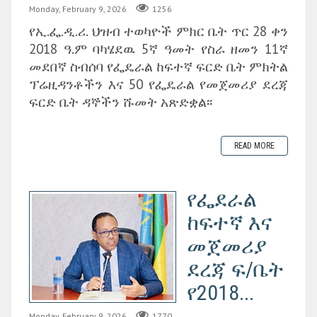
Monday, February 9, 2026
1256
የኢ.ፌ.ዲ.ሪ. ህዝብ ተወካዮች ምክር ቤት ጥር 28 ቀን
2018 ዓ.ም ባካሄደዉ 5ኛ ዓመት የስራ ዘመን 11ኛ
መደበኛ ስብሰባ የፌዴራል ከፍተኛ ፍርድ ቤት ምክትል
ፕሬዚዳንቶችን እና 50 የፌዴራል የመጀመሪያ ደረጃ
ፍርድ ቤት ዳኞችን ሹመት አጽድቋል፡፡
READ MORE
የፌደራል
ከፍተኛ እና
መጀመሪያ
ደረጃ ፍ/ቤት
የ2018...
Monday, February 9, 2026
1770