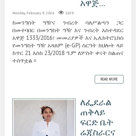
አዋጅ...
Monday, February 9, 2026
1659
ከመንግስት ግዥና ንብረት ባለሥልጣን ጋር
በመተባበር በመንግስት ግዥ እና ንብረት አስተዳደር
አዋጅ 1333/2016፣ መመሪያዎች እና ኤሌክትሮኒክስ
የመንግስት ግዥ አጻጸም (e-GP) ስርዓት ክህሎት ላይ
ከጥር 21 እስከ 23/2018 ዓ.ም ለሦስት ቀናት ስልጠና
ተሰጥቷል ፡፡
READ MORE
ለፌደራል
ጠቅላይ
ፍርድ ቤት
ሬጂስራርና