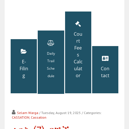
Cou
rt
Fee
Daily
s
E-
Trail
Calc
Filin
ulat
Con
Sche
g
or
tact
dule
Selam Warga
/ Tuesday, August 19, 2025
/ Categories:
CASSATION
,
Cassation