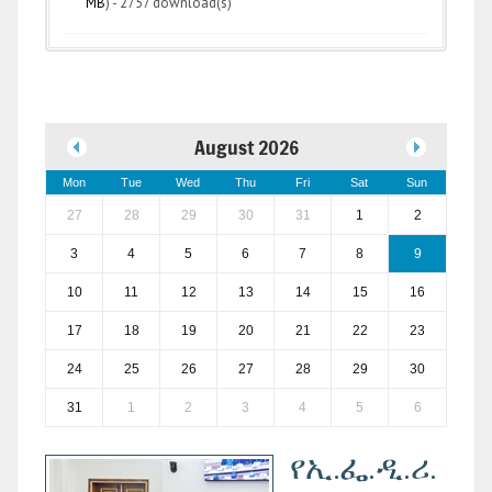
MB
) - 2757 download(s)
August 2026
Mon
Tue
Wed
Thu
Fri
Sat
Sun
27
28
29
30
31
1
2
3
4
5
6
7
8
9
10
11
12
13
14
15
16
17
18
19
20
21
22
23
24
25
26
27
28
29
30
31
1
2
3
4
5
6
የኢ.ፌ.ዲ.ሪ.