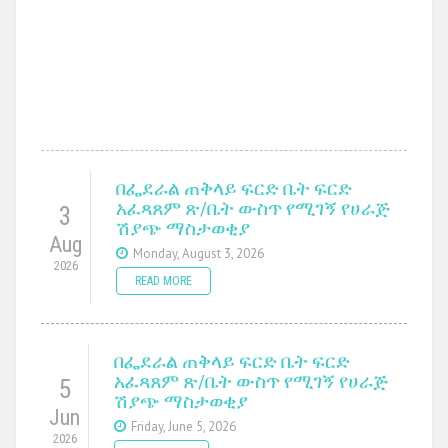
በፌደራል ጠቅላይ ፍርድ ቤት ፍርድ
አፈጻጸም ጽ/ቤት ውስጥ የሚገኝ የሀራጅ
3
ሽያጭ ማስታወቂያ
Aug
Monday, August 3, 2026
2026
READ MORE
በፌደራል ጠቅላይ ፍርድ ቤት ፍርድ
አፈጻጸም ጽ/ቤት ውስጥ የሚገኝ የሀራጅ
5
ሽያጭ ማስታወቂያ
Jun
Friday, June 5, 2026
2026