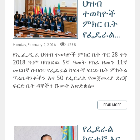
ህዝብ
ተወካዮች
ምክር ቤት
የፌዴራል...
Monday, February 9, 2026
1258
የኢ.ፌ.ዲ.ሪ. ህዝብ ተወካዮች ምክር ቤት ጥር 28 ቀን
2018 ዓ.ም ባካሄደዉ 5ኛ ዓመት የስራ ዘመን 11ኛ
መደበኛ ስብሰባ የፌዴራል ከፍተኛ ፍርድ ቤት ምክትል
ፕሬዚዳንቶችን እና 50 የፌዴራል የመጀመሪያ ደረጃ
ፍርድ ቤት ዳኞችን ሹመት አጽድቋል፡፡
READ MORE
የፌደራል
ከፍተኛ እና