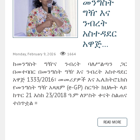
መንግስት
ግዥ እና
ንብረት
አስተዳደር
አዋጅ...
Monday, February 9, 2026
1664
ከመንግስት ግዥና ንብረት ባለሥልጣን ጋር
በመተባበር በመንግስት ግዥ እና ንብረት አስተዳደር
አዋጅ 1333/2016፣ መመሪያዎች እና ኤሌክትሮኒክስ
የመንግስት ግዥ አጻጸም (e-GP) ስርዓት ክህሎት ላይ
ከጥር 21 እስከ 23/2018 ዓ.ም ለሦስት ቀናት ስልጠና
ተሰጥቷል ፡፡
READ MORE