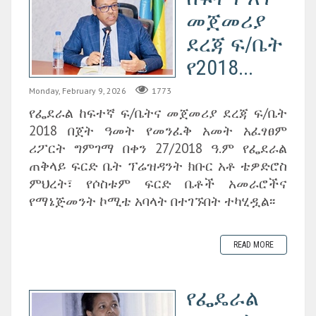
መጀመሪያ
ደረጃ ፍ/ቤት
የ2018...
Monday, February 9, 2026
1773
የፌደራል ከፍተኛ ፍ/ቤትና መጀመሪያ ደረጃ ፍ/ቤት
2018 በጀት ዓመት የመንፈቅ አመት አፈፃፀም
ሪፖርት ግምገማ በቀን 27/2018 ዓ.ም የፌደራል
ጠቅላይ ፍርድ ቤት ፕሬዝዳንት ክቡር አቶ ቴዎድሮስ
ምህረት፣ የሶስቱም ፍርድ ቤቶች አመራሮችና
የማኔጅመንት ኮሚቴ አባላት በተገኙበት ተካሂዷል፡፡
READ MORE
የፌዴራል