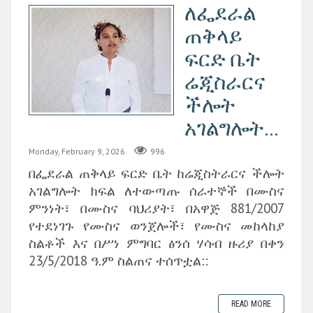
ለፌደራል
ጠቅላይ
ፍርድ ቤት
ሬጂስራርና
ችሎት
አገልግሎት...
Monday, February 9, 2026
996
በፌደራል ጠቅላይ ፍርድ ቤት ከሬጂስትራርና ችሎት
አገልግሎት ክፍል ለተውጣጡ ሰራተኞች በሙስና
ምንነት፣ በሙስና ባህሪያት፣ በአዋጅ 881/2007
የተደነገጉ የሙስና ወንጀሎች፣ የሙስና መከላከያ
ስልቶች እና በሥነ ምግባር ፅንሰ ሃሳብ ዙሪያ በቀን
23/5/2018 ዓ.ም ስልጠና ተሰጥቷል::
READ MORE