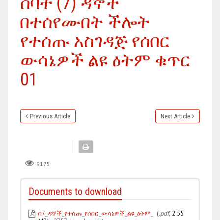
ሰባት (7) ዳኞች
በተሰየሙበት ችሎት
የተሰጡ አስገዳጅ የሰበር
ውሳኔዎች ልዩ ዕትም ቁጥር
01
Previous Article
Next Article
9175
Documents to download
በ7_ዳኞች_የተሰጡ_የሰበር_ውሳኔዎች_ልዩ_ዕትም_
(
.pdf,
2.55