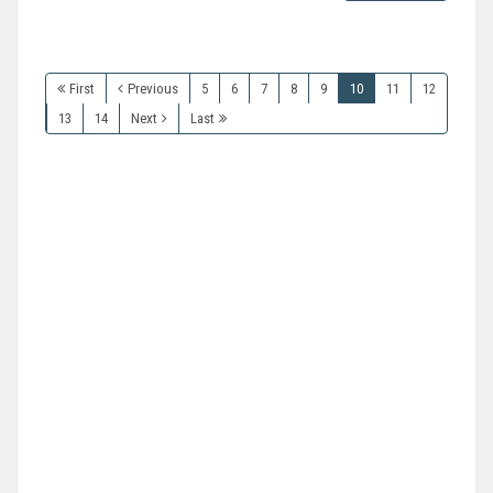
First
Previous
5
6
7
8
9
10
11
12
13
14
Next
Last