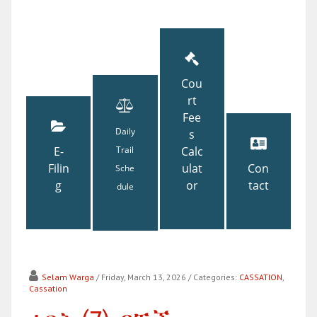
Cou
rt
Fee
Daily
s
E-
Trail
Calc
Filin
ulat
Con
Sche
g
or
tact
dule
Selam Warga
/ Friday, March 13, 2026
/ Categories:
CASSATION
,
Cassation