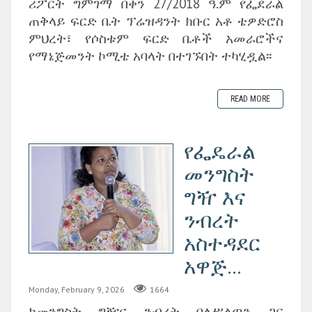
ሪፖርት ግምገማ በቀን 27/2018 ዓ.ም የፌደራል
ጠቅላይ ፍርድ ቤት ፕሬዝዳንት ክቡር አቶ ቴዎድሮስ
ምህረት፣ የሶስቱም ፍርድ ቤቶች አመራሮችና
የማኔጅመንት ኮሚቴ አባላት በተገኙበት ተካሂዷል፡፡
READ MORE
የፌዴራል
መንግስት
ግዥ እና
ንብረት
አስተዳደር
አዋጅ...
Monday, February 9, 2026
1664
ከመንግስት ግዥና ንብረት ባለሥልጣን ጋር