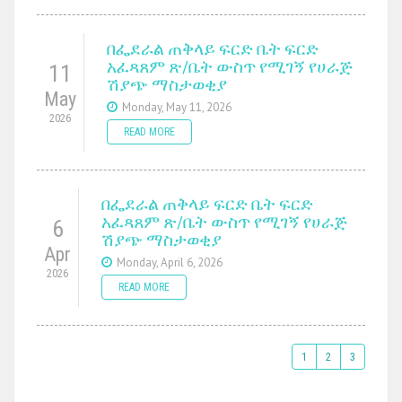
በፌደራል ጠቅላይ ፍርድ ቤት ፍርድ
አፈጻጸም ጽ/ቤት ውስጥ የሚገኝ የሀራጅ
11
ሽያጭ ማስታወቂያ
May
Monday, May 11, 2026
2026
READ MORE
በፌደራል ጠቅላይ ፍርድ ቤት ፍርድ
አፈጻጸም ጽ/ቤት ውስጥ የሚገኝ የሀራጅ
6
ሽያጭ ማስታወቂያ
Apr
Monday, April 6, 2026
2026
READ MORE
1
2
3