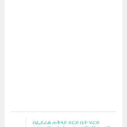
በፌደራል ጠቅላይ ፍርድ ቤት ፍርድ