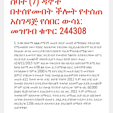
ሰባት (7) ዳኞች
በተሰየሙበት ችሎት የተሰጠ
አስገዳጅ የሰበር ውሳኔ:
መዝገብ ቁጥር 244308
ጉዳዩ በከተማ ክልል የሚገኝ መሬት ይዞታ መብት ለማስከበር የቀረበ ክስ
የሚመለከት ነው፡፡ የሰበር አቤቱታው የቀረበው የፌዴራል ከፍተኛ ፍርድ ቤት
የሰጠው ውሳኔ መሠረታዊ የሕግ ስህተት ተፈጽሞበታል በሚል ነው፡፡
የክርክሩን አመጣጥ ከስር ፍርድ ቤት የመዝገብ ግልባጭ እንደተረዳነው በሥር
ፍርድ ቤት አመልካች ተከሳሽ ሲሆን ተጠሪ ከሳሽ ነበሩ፡፡ ተጠሪ
በ14/11/2013 ዓ/ም ጽፈው ባቀረቡት ክስ በአዲስ አበባ ከተማ ለሚ ኩራ
ክፍለ ከተማ ወረዳ 08 ልዩ ስሙ ፊጋ በሚባል ሰፈር አዋሳኞቹ በክስ
የተገለፀውን ግምቱ 2000 ካ.ሜ የሆነ የእርሻ መሬት ከደርግ መንግስት
ጀምሮ ተገቢውን የመሬት ግብር በመክፈል ስጠቀምበት የቆየሁትን የእርሻ
መሬት ለ11 ዓመት ውጭ ሀገር ቆይቼ ግንቦት 2012 ዓ.ም ወደ ሀገር ቤት
ስመለስ ይዞታዬን እንዲያስተዳድሩልኝ ተወካይ አስቀምጬ እያለ አመልካች
ምንም ህጋዊ መብት እና የውል ግንኙነት ሳይኖረው ግምቱ ብር 60,000
(ስልሳ ሺህ) የሆነውን ያጠርኩትን አጥር ሰኔ ወር 2011 ዓ.ም በማፍረስ
ተወካዬንም ከይዞታው በማባረር ግንብ አጥር በማጠር ቤት ሰርቶ በሕገወጥ
መንገድ ይዞታዬን የያዘብኝ በመሆኑ ያለፈቃዴ የገነባውን ቤትና አጥር አፍርሶ
በፍ/ሕ/ቁ 1206 መሰረት ይዞታዬን ለቆ ያስረክበኝ በማለት ዳኝነት
ጠይቀዋል፡፡