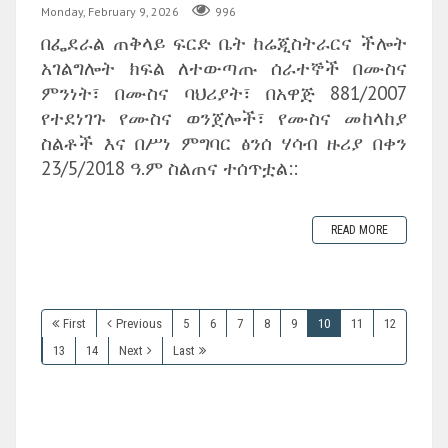
Monday, February 9, 2026
996
በፌደራል ጠቅላይ ፍርድ ቤት ከሬጂስትራርና ችሎት
አገልግሎት ክፍል ለተውጣጡ ሰራተኞች በሙስና
ምንነት፣ በሙስና ባህሪያት፣ በአዋጅ 881/2007
የተደነገጉ የሙስና ወንጀሎች፣ የሙስና መከላከያ
ስልቶች እና በሥነ ምግባር ፅንሰ ሃሳብ ዙሪያ በቀን
23/5/2018 ዓ.ም ስልጠና ተሰጥቷል::
READ MORE
First
Previous
5
6
7
8
9
10
11
12
13
14
Next
Last