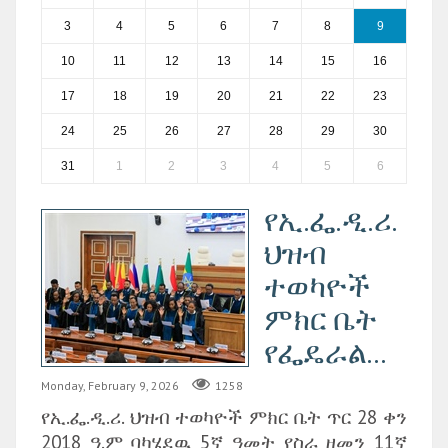
3
4
5
6
7
8
9
10
11
12
13
14
15
16
17
18
19
20
21
22
23
24
25
26
27
28
29
30
31
1
2
3
4
5
6
የኢ.ፌ.ዲ.ሪ.
ህዝብ
ተወካዮች
ምክር ቤት
የፌዴራል...
Monday, February 9, 2026
1258
የኢ.ፌ.ዲ.ሪ. ህዝብ ተወካዮች ምክር ቤት ጥር 28 ቀን
2018 ዓ.ም ባካሄደዉ 5ኛ ዓመት የስራ ዘመን 11ኛ