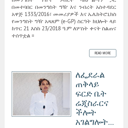
በመተባበር በመንግስት ግዥ እና ንብረት አስተዳደር
አዋጅ 1333/2016፣ መመሪያዎች እና ኤሌክትሮኒክስ
የመንግስት ግዥ አጻጸም (e-GP) ስርዓት ክህሎት ላይ
ከጥር 21 እስከ 23/2018 ዓ.ም ለሦስት ቀናት ስልጠና
ተሰጥቷል ፡፡
READ MORE
ለፌደራል
ጠቅላይ
ፍርድ ቤት
ሬጂስራርና
ችሎት
አገልግሎት...