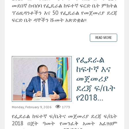
መደበኛ ስብሰባ የፌዴራል ከፍተኛ ፍርድ ቤት ምክትል
ፕሬዚዳንቶችን እና 50 የፌዴራል የመጀመሪያ ደረጃ
ፍርድ ቤት ዳኞችን ሹመት አጽድቋል፡፡
READ MORE
የፌደራል
ከፍተኛ እና
መጀመሪያ
ደረጃ ፍ/ቤት
የ2018...
Monday, February 9, 2026
1773
የፌደራል ከፍተኛ ፍ/ቤትና መጀመሪያ ደረጃ ፍ/ቤት
2018 በጀት ዓመት የመንፈቅ አመት አፈፃፀም