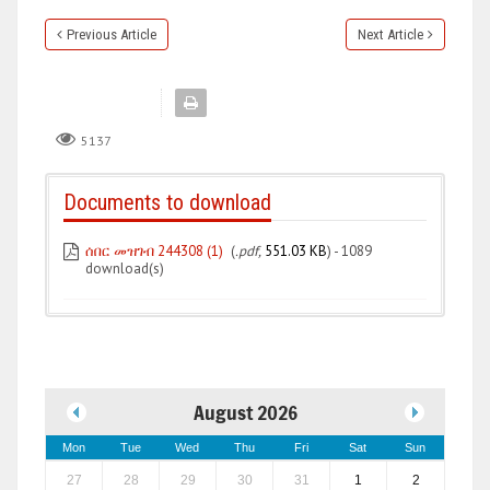
Previous Article
Next Article
5137
Documents to download
ሰበር መዝገብ 244308 (1)
(
.pdf,
551.03 KB
) - 1089
download(s)
August 2026
Mon
Tue
Wed
Thu
Fri
Sat
Sun
27
28
29
30
31
1
2