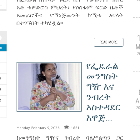
አቶ ቴዎድሮስ ምህረት፣ የሶስቱም ፍርድ ቤቶች
አመራሮችና የማኔጅመንት ኮሚቴ አባላት
በተገኙበት ተካሂዷል፡፡
READ MORE
M
n
2
2
የፌዴራል
9
መንግስት
6
ግዥ እና
3
ንብረት
A
0
አስተዳደር
2
6
አዋጅ...
Monday, February 9, 2026
1661
ከመንግስት ግዥና ንብረት ባለሥልጣን ጋር