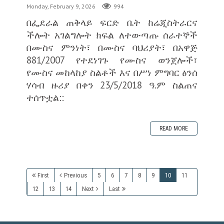
Monday, February 9, 2026
994
በፌደራል ጠቅላይ ፍርድ ቤት ከሬጂስትራርና
ችሎት አገልግሎት ክፍል ለተውጣጡ ሰራተኞች
በሙስና ምንነት፣ በሙስና ባህሪያት፣ በአዋጅ
881/2007 የተደነገጉ የሙስና ወንጀሎች፣
የሙስና መከላከያ ስልቶች እና በሥነ ምግባር ፅንሰ
ሃሳብ ዙሪያ በቀን 23/5/2018 ዓ.ም ስልጠና
ተሰጥቷል::
READ MORE
First
Previous
5
6
7
8
9
10
11
12
13
14
Next
Last