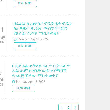
READ MORE
በፌደራል ጠቅላይ ፍርድ ቤት ፍርድ
አፈጻጸም ጽ/ቤት ውስጥ የሚገኝ
11
የሀራጅ ሽያጭ ማስታወቂያ
ay
Monday, May 11, 2026
026
READ MORE
በፌደራል ጠቅላይ ፍርድ ቤት ፍርድ
አፈጻጸም ጽ/ቤት ውስጥ የሚገኝ
6
የሀራጅ ሽያጭ ማስታወቂያ
pr
Monday, April 6, 2026
026
READ MORE
1
2
3