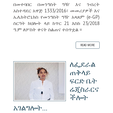
በመተባበር በመንግስት ግዥ እና ንብረት
አስተዳደር አዋጅ 1333/2016፣ መመሪያዎች እና
ኤሌክትሮኒክስ የመንግስት ግዥ አጻጸም (e-GP)
ስርዓት ክህሎት ላይ ከጥር 21 እስከ 23/2018
ዓ.ም ለሦስት ቀናት ስልጠና ተሰጥቷል ፡፡
READ MORE
ለፌደራል
ጠቅላይ
ፍርድ ቤት
ሬጂስራርና
ችሎት
አገልግሎት...