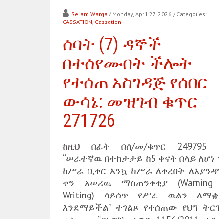
Selam Warga
/ Monday, April 27, 2026
/ Categories:
CASSATION
,
Cassation
ሰባት (7) ዳኞች
በተሰየሙበት ችሎት
የተሰጠ አስገዳጅ የሰበር
ውሳኔ: መዝገብ ቁጥር
271726
ከዚህ በፊት በሰ/መ/ቁጥር 249795 
“ሠራተኛዉ በተከታታይ ከ5 ቀናት በላይ ለሆነ
ከሥራ ቢቀር እንኳ ከሥራ ለቀረበት ለእያንዳ
ቀን አሠሪዉ ማስጠንቀቂያ (Warning 
Writing) ሳይሰጥ የሥራ ዉልን ለማቋ
እንደማይችል” ተገልጾ የተሰጠው የህግ ትር