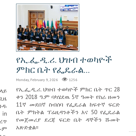
የኢ.ፌ.ዲ.ሪ. ህዝብ ተወካዮች
ምክር ቤት የፌዴራል...
Monday, February 9, 2026
1256
የኢ.ፌ.ዲ.ሪ. ህዝብ ተወካዮች ምክር ቤት ጥር 28
ላይ
ቀን 2018 ዓ.ም ባካሄደዉ 5ኛ ዓመት የስራ ዘመን
 ጊዜ
11ኛ መደበኛ ስብሰባ የፌዴራል ከፍተኛ ፍርድ
ንዱ
ቤት ምክትል ፕሬዚዳንቶችን እና 50 የፌዴራል
in
የመጀመሪያ ደረጃ ፍርድ ቤት ዳኞችን ሹመት
ረጥ
አጽድቋል፡፡
ጉም