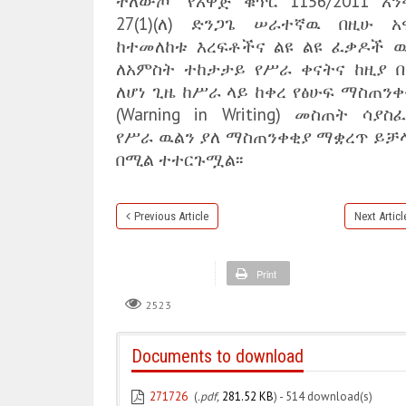
ተለውጦ “የአዋጅ ቁጥር 1156/2011 አን
27(1)(ለ) ድንጋጌ ሠራተኛዉ በዚሁ አ
ከተመለከቱ እረፍቶችና ልዩ ልዩ ፈቃዶች 
ለአምስት ተከታታይ የሥራ ቀናትና ከዚያ በ
ለሆነ ጊዜ ከሥራ ላይ ከቀረ የፅሁፍ ማስጠንቀ
(Warning in Writing) መስጠት ሳያስ
የሥራ ዉልን ያለ ማስጠንቀቂያ ማቋረጥ ይቻላ
በሚል ተተርጉሟል፡፡
Previous Article
Next Articl
Print
2523
Documents to download
271726
(
.pdf,
281.52 KB
) - 514 download(s)