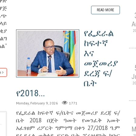
ቀጽ
ዋጅ
READ MORE
ዉጭ
ላይ
A
ቂያ
የፌደራል
2
ፈልግ
ከፍተኛ
ል”
እና
መጀመሪያ
ደረጃ ፍ/
e
J
ቤት
2
የ2018...
Monday, February 9, 2026
1771
የፌደራል ከፍተኛ ፍ/ቤትና መጀመሪያ ደረጃ ፍ/
ቤት 2018 በጀት ዓመት የመንፈቅ አመት
አፈፃፀም ሪፖርት ግምገማ በቀን 27/2018 ዓ.ም
M
የፌደራል ጠቅላይ ፍርድ ቤት ፕሬዝዳንት ክቡር
2