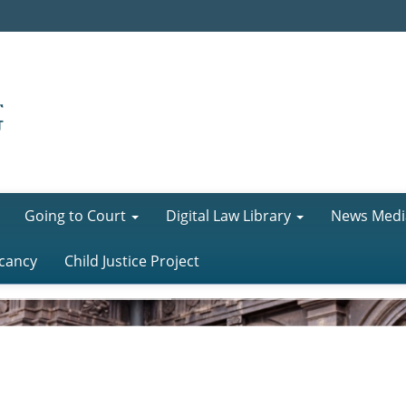
Going to Court
Digital Law Library
News Medi
cancy
Child Justice Project