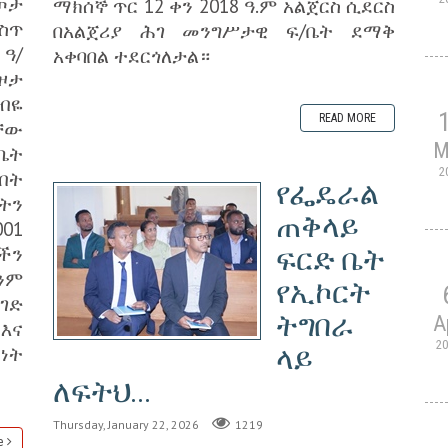
ጦታ
ማክሰኞ ጥር 12 ቀን 2018 ዓ.ም አልጀርስ ሲደርስ
ስጥ
በአልጀሪያ ሕገ መንግሥታዊ ፍ/ቤት ደማቅ
 ዓ/
አቀባበል ተደርጎለታል።
ዞታ
ብዬ
READ MORE
ቸው
M
ቤት
2
ብት
የፌዴራል
ትን
ጠቅላይ
01
ችን
ፍርድ ቤት
ንም
የኢኮርት
ገድ
ትግበራ
A
እና
2
ላይ
ነት
ለፍትህ...
Thursday, January 22, 2026
1219
e