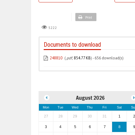
Print
5222
Documents to download
248810
(
.pdf,
854.77 KB
) - 656 download(s)
August 2026
Mon
Tue
Wed
Thu
Fri
Sat
Su
27
28
29
30
31
1
3
4
5
6
7
8