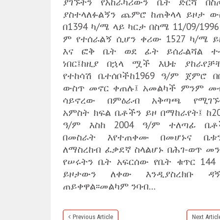
ያገኙትን የአከራካሪውን ቤት ድርሻ በስ
ያስተላለፉልኝን ጨምሮ ከጠቅላላ ይዞታ ው
በ1394 ካ/ሜ ላይ ካርታ በስሜ 11/09/1996
ም የተሰራልኝ ሲሆን ቀሪው 1527 ካ/ሜ ይ
እና ፎቅ ቤት ወደ ፊት ይሰራልሻል ተ
ነበር፤ከዚያ በኋላ ሟች እህቴ ያከራየቻ
የተከሳሽ ቤተሰቦችከ1969 ዓ/ም ጀምሮ በ
ውስጥ መኖር ቀጠሉ፤ አመልካች ምንም መ
ሳይኖረው በምዕራብ አቅጣጫ የሚገኙ
አምስት ክፍል ቤቶችን ይዞ በማከራየት፤ ከ20
ዓ/ም እስከ 2004 ዓ/ም ተለጣፊ ቤቶ
በመስራት እየተጠቀሙ በመሆኑና ቤቱ
ለማስረከብ ፈቃደኛ ስላልሆኑ በሕገ-ወጥ መን
የሠሩትን ቤት አፍርሰው የቤት ቁጥር 144 
ይዞታውን ለቀው እንዲያስረክቡ ዳኝ
ጠይቀዋል፡፡መልካም ንባብ…
Previous Article
Next Articl