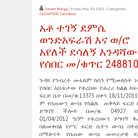
Selam Warga
/ Friday, May 30, 2025
/ Categories:
CASSATION
,
Cassation
አቶ ተገኝ ደምሴ
ወንድአፍራሽ እና ወ/ሮ
አየለች ደሳለኝ እንዳሻው
የሰበር መ/ቁጥር 24881
ጉዳዩ የንብረት መፋለም ክስን የሚመለከት ነው
የሰበር አቤቱታው የቀረበው የሐረሪ ክልል ከፍ
ፍርድ ቤት በመ/ቁ.13375 በቀን 18/11/2011
ም የሰጠውን ውሳኔ የክልሉ ጠቅላይ ፍርድ 
ይግባኝ ችሎት በመ/ቁ. 04927 በ
01/04/2012 ዓ/ም የቀረበውን ይግባኝ ቅ
ባለመቀበል የሥር ፍርድ ቤትን ውሳኔ በትዕ
በማጽናት የሰጠው ውሳኔ መሠረታዊ የ