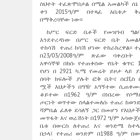
ስህተት ተፈጽሞበታል በሚል አመልካች ሰኔ 
ቀን 2015ዓ/ም በተጻፈ አቤቱታ ቅ
በማቅረባቸው ነው፡፡
ከሥር ፍርድ ቤቶች የመዝገብ ግል
እንደተረዳነው በሥር ፍርድ ቤት አመል
ተከሳሽ ተጠሪ ከሳሽ ሆነው ተከራክረዋል፡፡ ተ
በ23/03/2008ዓ/ም ጽፈው ባቀረቡት 
አዋሳኞቹ በክሱ የተጠቀሰው የቤት ቁጥር 1
የሆነ በ 2921 ካ.ሜ የመሬት ይዞታ ላይ ያ
ሰባት ክፍሎች ያሉት ፎቅ ቤትና ሰርቪስ 
ሟች እህታችን በግዥ አግኝተው ሲጠቀሙ
ቆይተው በ1962 ዓ/ም በነበረው የሶማ
ጦርነት ወጥተው ስላልተመለሱ ተጠሪ ከወን
ሻምቤል ፈለቀ ደሳለኝ ጋር በመሆን የእህታች
መጥፋት እና ወራሽነት በ1972 ዓ/ም አሳውጀ
ቤቱ በውርስ ለተጠሪ እና ወንድሜ ከተላ
በኃላ፤ የተጠሪ ወንድም በ1988 ዓ/ም በው