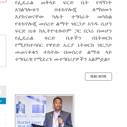
የፌዴራል ጠቅላይ ፍርድ ቤት የዳኝነት
አገልግሎቱን በቴክኖሎጂ ለማዘመን
እያከናወናቸው ካሉት ተግባራት መካከል
የቴክኖሎጂ መሰረተ ልማት ዝርጋታ አንዱ ሲሆን
ፍርድ ቤቱ ከኢትዮቴሎኮም ጋር በጋራ በመሆን
የፌዴራል ፍርድ ቤቶችን በኔትወርክ
የሚያስተሳስር የዋይድ ኤርያ ኔትወርክ ዝርጋታ
መጠናቀቁን ተከትሎ በመሰረተ ልማቱ ላይ
ተግባራዊ የሚደረጉ መተግበሪያዎችን አልምቷል፡፡
READ MORE
n
2
9