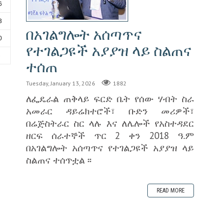
6
3
በአገልግሎት አሰጣጥና
0
የተገልጋዩች አያያዝ ላይ ስልጠና
6
ተሰጠ
Tuesday, January 13, 2026
1882
ለፌዴራል ጠቅላይ ፍርድ ቤት የሰው ሃብት ስራ
አመራር ዳይሬክተሮች፣ ቡድን መሪዎች፣
በሬጅስትራር ስር ላሉ እና ለሌሎች የአስተዳደር
ዘርፍ ሰራተኞች ጥር 2 ቀን 2018 ዓ.ም
በአገልግሎት አሰጣጥና የተገልጋዩች አያያዝ ላይ
ስልጠና ተሰጥቷል ፡፡
READ MORE