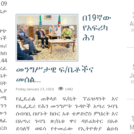
09
ሬታ
በ19ኛው
A
የአፍሪካ
ባጭ
2
ሕገ
ካች
ጠሪ
ክስ
44
መንግሥታዊ ፍ/ቤቶችና
ረፈ
ቤት
J
መሰል...
በት
2
ሊያ
Friday, January 23, 2026
1482
ድሜ
የፌዴራል ጠቅላይ ፍ/ቤት ፕሬዝዳንት እና
ንን
የኢፌዴሪ የሕገ መንግሥት ጉዳዮች አጣሪ ጉባዔ
ውን
ሰብሳቢ በሆኑት ክቡር አቶ ቴዎድሮስ ምህረት እና
ለፈ
በአጣሪ ጉባዔ ጽ/ቤቱ ዋና ዳይሬክተር በአቶ
M
ርስ
ደሳለኝ ወዬሳ የተመራው የኢትዮጵያ ልዑክ
2