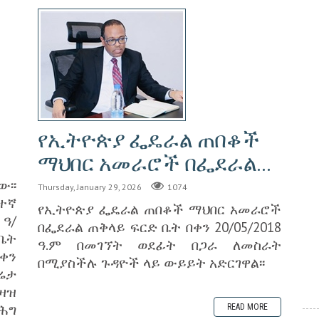
የኢትዮጵያ ፌዴራል ጠበቆች
0
ማህበር አመራሮች በፌደራል...
፡፡
Thursday, January 29, 2026
1074
ተኛ
የኢትዮጵያ ፌዴራል ጠበቆች ማህበር አመራሮች
 ዓ/
በፌደራል ጠቅላይ ፍርድ ቤት በቀን 20/05/2018
ቤት
ዓ.ም በመገኘት ወደፊት በጋራ ለመስራት
ቀን
በሚያስችሉ ጉዳዮች ላይ ውይይት አድርገዋል፡፡
ሬታ
ዛዝ
ሕግ
READ MORE