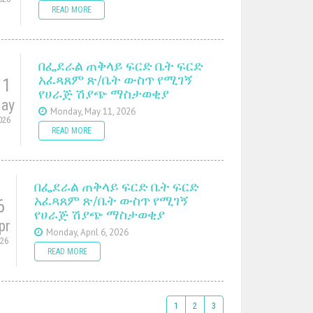
READ MORE
በፌደራል ጠቅላይ ፍርድ ቤት ፍርድ
አፈጻጸም ጽ/ቤት ውስጥ የሚገኝ
11
የሀራጅ ሽያጭ ማስታወቂያ
ay
Monday, May 11, 2026
026
READ MORE
በፌደራል ጠቅላይ ፍርድ ቤት ፍርድ
አፈጻጸም ጽ/ቤት ውስጥ የሚገኝ
6
የሀራጅ ሽያጭ ማስታወቂያ
pr
Monday, April 6, 2026
026
READ MORE
1
2
3