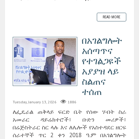
READ MORE
በአገልግሎት
አሰጣጥና
የተገልጋዩች
አያያዝ ላይ
ስልጠና
ተሰጠ
Tuesday, January 13, 2026
1886
ለፌዴራል ጠቅላይ ፍርድ ቤት የሰው ሃብት ስራ
አመራር ዳይሬክተሮች፣ ቡድን መሪዎች፣
በሬጅስትራር ስር ላሉ እና ለሌሎች የአስተዳደር ዘርፍ
ሰራተኞች ጥር 2 ቀን 2018 ዓ.ም በአገልግሎት