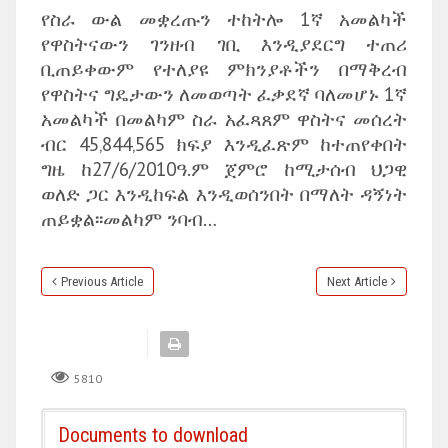
የስራ ውል መቋረጡን ተከትሎ 1ኛ አመልካች
የዋስትናውን ገንዘብ ገቢ እንዲያደርግ ተጠሪ
ቢጠይቀውም የተለያዩ ምክንያቶችን በማቅረብ
የዋስትና ግዴታውን ለመወጣት ፈቃደኛ ባለመሆኑ 1ኛ
አመልካች በመልካም ስራ አፈጻጸም ዋስትና መሰረት
ብር 45‚844‚565 ክፍያ እንዲፈጽም ከተጠየቀበት
ግዜ ከ27/6/2010ዓ.ም ጀምሮ ከሚታሰብ ህጋዊ
ወለድ ጋር እንዲከፍል እንዲወሰንበት በማለት ዳኝነት
ጠይቋል፡፡መልካም ንባብ…
Previous Article
Next Article
5810
Documents to download