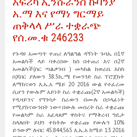
አፍሪካ ኢንሹራንስ ኩባንያ
አ.ማ እና የማነ ግርማይ
ጠቅላላ ሥራ ተቋራጭ
የሰ.መ.ቁ 246233
የጉዳዩ አመጣጥ ተጠሪ ለግልግል ዳኝነት ጉባኤ በ1ኛ
አመልካች ላይ ባቀረበው ክስ በተጠሪ እና በ2ኛ
አመልካች(ስር ጣልቃገብ ) መካከል ከወራቤ እስከ
በጆበር ያለውን 38.5ኪ.ሜ የመንገድ ስራ ፐሮጀክት
ለማከናወን እ.ኤ.አ ሜይ 20 2016 ውል የተፈረመ
ሲሆን የውሉም አይነት ስራ ተቋራጩ(2ኛ አመልካች)
የዲዛይንና የግንባታ ስራውን በሙሉ በኃላፊነት
የሚያከናውንበት ነው፡፡ በውሉ መሰረት ስራ ተቋራጩ
የመልካም ስራ አፈጻጸም ዋስትና የማቅረብ ግዴታ
ስላለበት ይህን ተከትሎ ተቋራጩ የውሉን 10%
ይኅውም ለብር 45‚844‚565 እ.ኤ.አ ከሜይ 13 2016