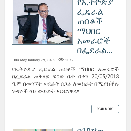
የኢትዮጵያ
ፌዴራል
ጠበቆች
ማህበር
አመራሮች
በፌደራል...
Thursday, January 29, 2026
1075
የኢትዮጵያ ፌዴራል ጠበቆች ማህበር አመራሮች
በፌደራል ጠቅላይ ፍርድ ቤት በቀን 20/05/2018
ዓ.ም በመገኘት ወደፊት በጋራ ለመስራት በሚያስችሉ
ጉዳዮች ላይ ውይይት አድርገዋል፡፡
READ MORE