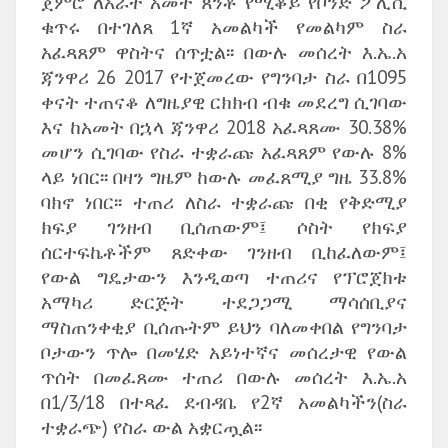
ጀምሮ ለአራት አመት ጸንቶ የሚቆይ የቦንድ ፖሊሲ
ቁጥሩ በተገለጸ 1ኛ አመልካች የመልካም ስራ
አፈጻጸም ዋስትና ሰጥቷል፡፡ በውሉ መሰረት እ.ኤ.አ
ጃንዋሪ 26 2017 የተጀመረው የግንባታ ስራ በ1095
ቀናት ተጠናቆ ለግዜያዊ ርክክብ ብቁ መደረግ ሲገባው
እና ከአመት በኋላ ጃንዋሪ 2018 አፈጻጸሙ 30.38%
መሆን ሲገባው የስራ ተቋራጩ አፈጻጸም የውሉ 8%
ላይ ነበር፡፡ በዛን ግዜም ከውሉ መፈጸሚያ ግዜ 33.8%
ባክኖ ነበር፡፡ ተጠሪ ለስራ ተቋራጩ በቂ የቅድሚያ
ክፍያ ገንዘብ ቢሰጠውም፤ ሶስት የክፍያ
ሰርተፍኬቶችም ጸድቀው ገንዘብ ቢከፈለውም፤
የውል ግዴታውን እንዲወጣ ተጠሪና የፕሮጀክቱ
አማካሪ ድርጅት ተደጋጋሚ ማሳሰቢያና
ማስጠንቀቂያ ቢሰጡትም ይህን ባለመቀበል የግንባታ
ቦታውን ጥሎ በመሄድ አይነተኛና መሰረታዊ የውል
ጥሰት በመፈጸሙ ተጠሪ በውሉ መሰረት እ.ኤ.አ
በ1/3/18 በተጻፈ ደብዳቤ የ2ኛ አመልካችን(ስራ
ተቋራጭ) የስራ ውል አቋርጧል፡፡