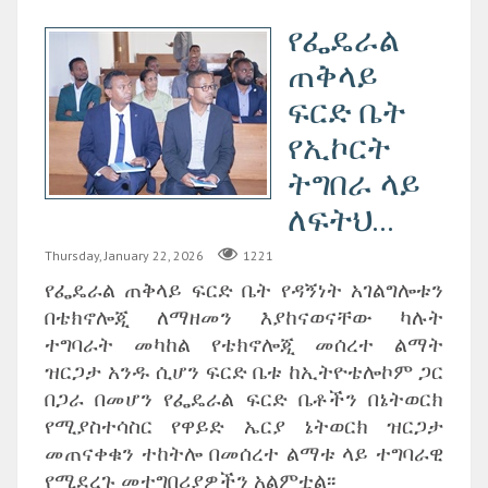
የፌዴራል
ጠቅላይ
ፍርድ ቤት
የኢኮርት
ትግበራ ላይ
ለፍትህ...
Thursday, January 22, 2026
1221
የፌዴራል ጠቅላይ ፍርድ ቤት የዳኝነት አገልግሎቱን
በቴክኖሎጂ ለማዘመን እያከናወናቸው ካሉት
ተግባራት መካከል የቴክኖሎጂ መሰረተ ልማት
ዝርጋታ አንዱ ሲሆን ፍርድ ቤቱ ከኢትዮቴሎኮም ጋር
በጋራ በመሆን የፌዴራል ፍርድ ቤቶችን በኔትወርክ
የሚያስተሳስር የዋይድ ኤርያ ኔትወርክ ዝርጋታ
መጠናቀቁን ተከትሎ በመሰረተ ልማቱ ላይ ተግባራዊ
የሚደረጉ መተግበሪያዎችን አልምቷል፡፡