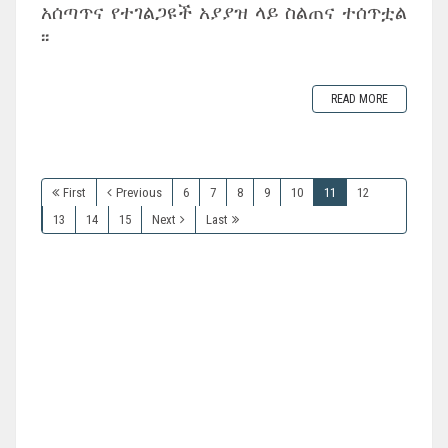
አሰጣጥና የተገልጋዩች አያያዝ ላይ ስልጠና ተሰጥቷል
፡፡
READ MORE
First
Previous
6
7
8
9
10
11
12
13
14
15
Next
Last