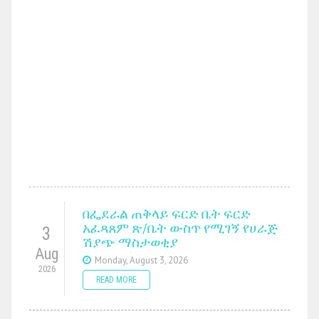
በፌደራል ጠቅላይ ፍርድ ቤት ፍርድ
አፈጻጸም ጽ/ቤት ውስጥ የሚገኝ የሀራጅ
3
ሽያጭ ማስታወቂያ
Aug
Monday, August 3, 2026
2026
READ MORE