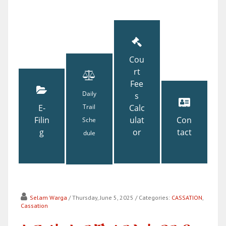
Cou
rt
Fee
Daily
s
E-
Trail
Calc
Filin
ulat
Con
Sche
g
or
tact
dule
Selam Warga
/ Thursday, June 5, 2025
/ Categories:
CASSATION
,
Cassation