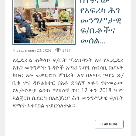
በ19ኛው
የአፍሪካ ሕገ
መንግሥታዊ
ፍ/ቤቶችና
መሰል...
Friday, January 23, 2026
1487
የፌዴራል ጠቅላይ ፍ/ቤት ፕሬዝዳንት እና የኢፌዴሪ
የሕገ መንግሥት ጉዳዮች አጣሪ ጉባዔ ሰብሳቢ በሆኑት
ክቡር አቶ ቴዎድሮስ ምህረት እና በአጣሪ ጉባዔ ጽ/
ቤቱ ዋና ዳይሬክተር በአቶ ደሳለኝ ወዬሳ የተመራው
የኢትዮጵያ ልዑክ ማክሰኞ ጥር 12 ቀን 2018 ዓ.ም
አልጀርስ ሲደርስ በአልጀሪያ ሕገ መንግሥታዊ ፍ/ቤት
ደማቅ አቀባበል ተደርጎለታል።
READ MORE