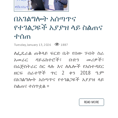
በአገልግሎት አሰጣጥና
የተገልጋዩች አያያዝ ላይ ስልጠና
ተሰጠ
Tuesday, January 13, 2026
1887
ለፌዴራል ጠቅላይ ፍርድ ቤት የሰው ሃብት ስራ
አመራር ዳይሬክተሮች፣ ቡድን መሪዎች፣
በሬጅስትራር ስር ላሉ እና ለሌሎች የአስተዳደር
ዘርፍ ሰራተኞች ጥር 2 ቀን 2018 ዓ.ም
በአገልግሎት አሰጣጥና የተገልጋዩች አያያዝ ላይ
ስልጠና ተሰጥቷል ፡፡
READ MORE