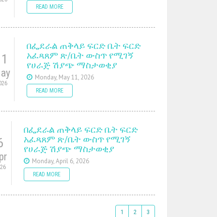
READ MORE
በፌደራል ጠቅላይ ፍርድ ቤት ፍርድ
አፈጻጸም ጽ/ቤት ውስጥ የሚገኝ
11
የሀራጅ ሽያጭ ማስታወቂያ
ay
Monday, May 11, 2026
026
READ MORE
በፌደራል ጠቅላይ ፍርድ ቤት ፍርድ
አፈጻጸም ጽ/ቤት ውስጥ የሚገኝ
6
የሀራጅ ሽያጭ ማስታወቂያ
pr
Monday, April 6, 2026
026
READ MORE
1
2
3