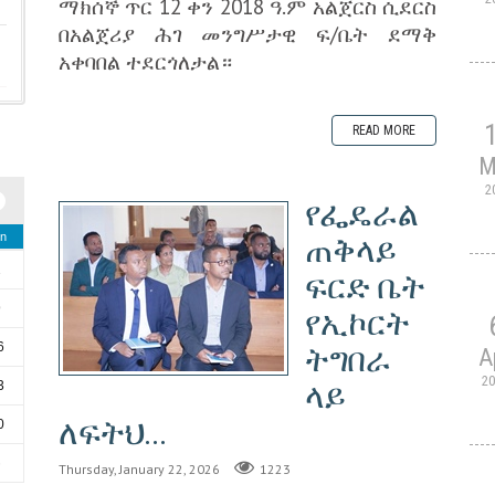
ማክሰኞ ጥር 12 ቀን 2018 ዓ.ም አልጀርስ ሲደርስ
በአልጀሪያ ሕገ መንግሥታዊ ፍ/ቤት ደማቅ
አቀባበል ተደርጎለታል።
READ MORE
M
2
የፌዴራል
n
ጠቅላይ
2
ፍርድ ቤት
9
የኢኮርት
6
ትግበራ
A
2
ላይ
3
ለፍትህ...
0
6
Thursday, January 22, 2026
1223