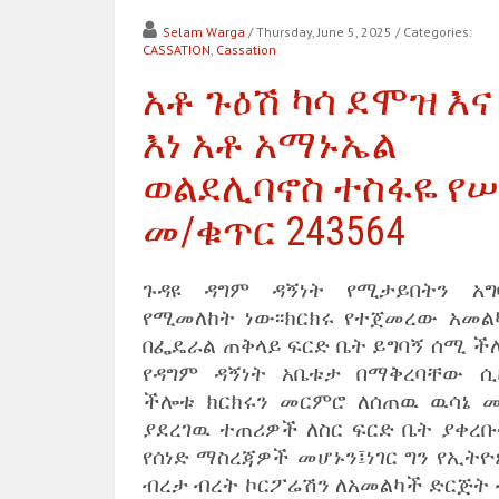
Selam Warga
/ Thursday, June 5, 2025
/ Categories:
CASSATION
,
Cassation
አቶ ጉዕሽ ካሳ ደሞዝ እና
እነ አቶ አማኑኤል
ወልደሊባኖስ ተስፋዬ የሠ
መ/ቁጥር 243564
ጉዳዩ ዳግም ዳኝነት የሚታይበትን አግ
የሚመለከት ነው፡፡ክርክሩ የተጀመረው አመል
በፌዴራል ጠቅላይ ፍርድ ቤት ይግባኝ ሰሚ ች
የዳግም ዳኝነት አቤቱታ በማቅረባቸው ሲ
ችሎቱ ክርክሩን መርምሮ ለሰጠዉ ዉሳኔ መ
ያደረገዉ ተጠሪዎች ለስር ፍርድ ቤት ያቀረቡ
የሰነድ ማስረጃዎች መሆኑን፤ነገር ግን የኢትዮ
ብረታ ብረት ኮርፖሬሽን ለአመልካች ድርጅት 