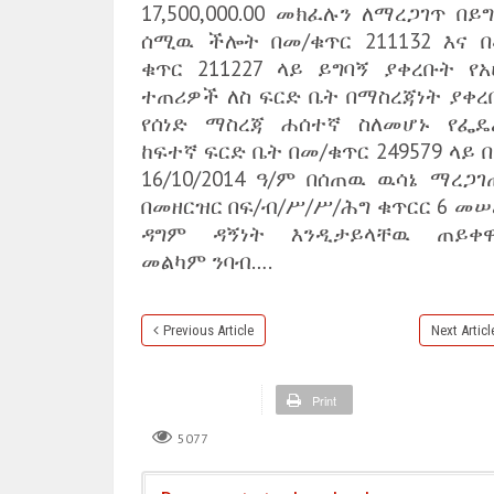
17,500,000.00 መክፈሉን ለማረጋገጥ በይ
ሰሚዉ ችሎት በመ/ቁጥር 211132 እና በ
ቁጥር 211227 ላይ ይግባኝ ያቀረቡት የአ
ተጠሪዎች ለስ ፍርድ ቤት በማስረጃነት ያቀረ
የሰነድ ማስረጃ ሐሰተኛ ስለመሆኑ የፌዴ
ከፍተኛ ፍርድ ቤት በመ/ቁጥር 249579 ላይ 
16/10/2014 ዓ/ም በሰጠዉ ዉሳኔ ማረጋገ
በመዘርዝር በፍ/ብ/ሥ/ሥ/ሕግ ቁጥርር 6 መሠ
ዳግም ዳኝነት እንዲታይላቸዉ ጠይቀዋል
መልካም ንባብ….
Previous Article
Next Articl
Print
5077