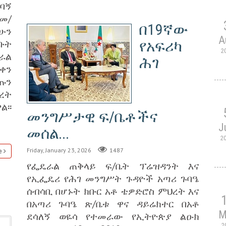
ግባኝ
መ/
በ19ኛው
ሁን
A
የአፍሪካ
ቡት
2
ራል
ሕገ
በቀን
ጡን
ረት
፡፡
መንግሥታዊ ፍ/ቤቶችና
J
መሰል...
2
Friday, January 23, 2026
1487
e
የፌዴራል ጠቅላይ ፍ/ቤት ፕሬዝዳንት እና
የኢፌዴሪ የሕገ መንግሥት ጉዳዮች አጣሪ ጉባዔ
ሰብሳቢ በሆኑት ክቡር አቶ ቴዎድሮስ ምህረት እና
በአጣሪ ጉባዔ ጽ/ቤቱ ዋና ዳይሬክተር በአቶ
M
ደሳለኝ ወዬሳ የተመራው የኢትዮጵያ ልዑክ
2