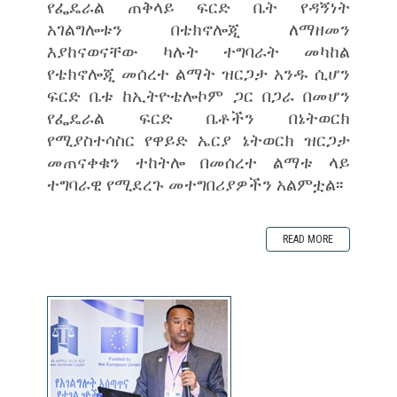
የፌዴራል ጠቅላይ ፍርድ ቤት የዳኝነት
አገልግሎቱን በቴክኖሎጂ ለማዘመን
እያከናወናቸው ካሉት ተግባራት መካከል
የቴክኖሎጂ መሰረተ ልማት ዝርጋታ አንዱ ሲሆን
ፍርድ ቤቱ ከኢትዮቴሎኮም ጋር በጋራ በመሆን
የፌዴራል ፍርድ ቤቶችን በኔትወርክ
የሚያስተሳስር የዋይድ ኤርያ ኔትወርክ ዝርጋታ
መጠናቀቁን ተከትሎ በመሰረተ ልማቱ ላይ
ተግባራዊ የሚደረጉ መተግበሪያዎችን አልምቷል፡፡
READ MORE