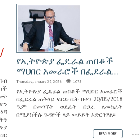
/
የኢትዮጵያ ፌዴራል ጠበቆች
ማህበር አመራሮች በፌደራል...
ባብ
Thursday, January 29, 2026
1075
ካች
የኢትዮጵያ ፌዴራል ጠበቆች ማህበር አመራሮች
ሎት
በፌደራል ጠቅላይ ፍርድ ቤት በቀን 20/05/2018
ሆን
ዓ.ም በመገኘት ወደፊት በጋራ ለመስራት
ነሻ
በሚያስችሉ ጉዳዮች ላይ ውይይት አድርገዋል፡፡
ትን
ጵያ
ብር
READ MORE